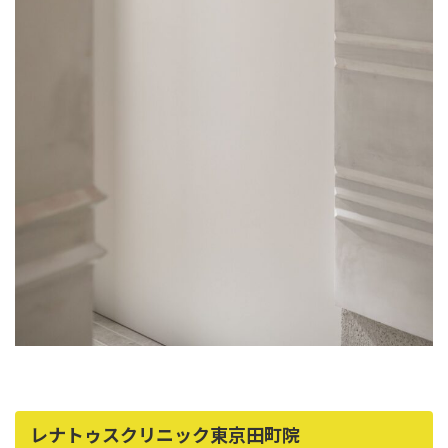
辻橋 勇祐
ボライト
阿部 竜介
レナトゥスヒアルロン酸
ダイヤモンドフィール/ピ
Parts
ネハ
部位から探す
スネコス
額
リジュラン
こめかみ
ゴウリ
眉間
糸リフト
眉上
目の下のクマ取り
目の上
その他
涙袋
レナトゥスクリニック東京田町院
眼窩縁（目の下）
Gender