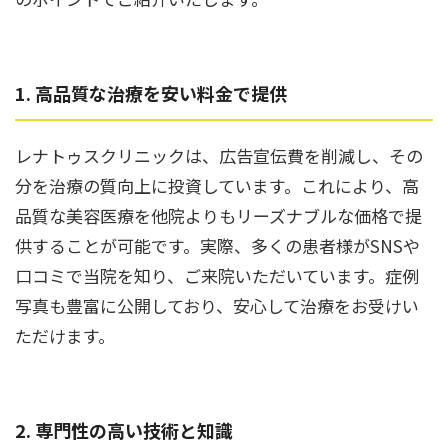
立ち耳
60代
鎖骨
70代
手の甲
1. 高品質な治療を安い料金で提供
80代
膝
90代
レナトゥスクリニックは、広告宣伝費を削減し、その
胸
分を治療の質向上に投資しています。これにより、高
Region
品質な美容医療を他院よりもリーズナブルな価格で提
地域から探す
供することが可能です。実際、多くの患者様がSNSや
東京
口コミで当院を知り、ご来院いただいています。症例
写真も豊富に公開しており、安心して治療をお受けい
大阪
ただけます。
名古屋
仙台
福岡
2. 専門性の高い技術と知識