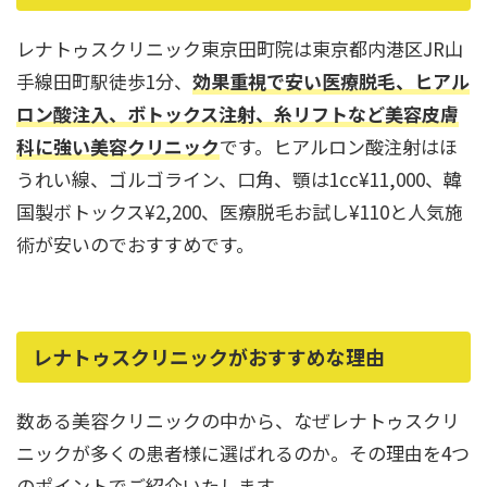
性別から探す
ゴルゴライン
レナトゥスクリニック東京田町院は東京都内港区JR山
女性
鼻
手線田町駅徒歩1分、
効果重視で安い医療脱毛、ヒアル
男性
ロン酸注入、ボトックス注射、糸リフトなど美容皮膚
ほうれい線
科に強い美容クリニック
です。ヒアルロン酸注射はほ
その他
鼻翼基部
うれい線、ゴルゴライン、口角、顎は1cc¥11,000、韓
頬
国製ボトックス¥2,200、医療脱毛お試し¥110と人気施
Age
術が安いのでおすすめです。
年代から探す
唇
口角
10代
顎
20代
レナトゥスクリニックがおすすめな理由
首
30代
ヒアルロン酸リフトアッ
数ある美容クリニックの中から、なぜレナトゥスクリ
40代
プ
ニックが多くの患者様に選ばれるのか。その理由を4つ
50代
のポイントでご紹介いたします。