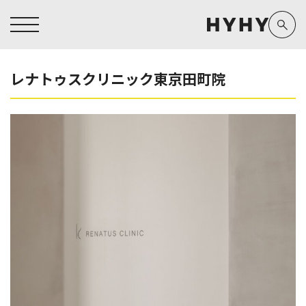
レナトゥスクリニック東京田町院
ヒアルロン酸注入症例一覧
運営元情報
ヒアルロン酸注入
医療脱毛
医療脱毛症例一覧
よくあるご質問
Doctor
Preparation
担当医師から探す
製剤から探す
アートメイク症例一覧
お問い合わせ
クリニック一覧
プライバシーポリシー
副田 周
ザーフ(XERF)
高橋 希
ボラックス
医師一覧
未成年の方へ
東山 麻伊子
ボリューマ
看護師一覧
規約
松村 仁
ボリフト
新着情報
コラム
泉 洋平
ボルベラ