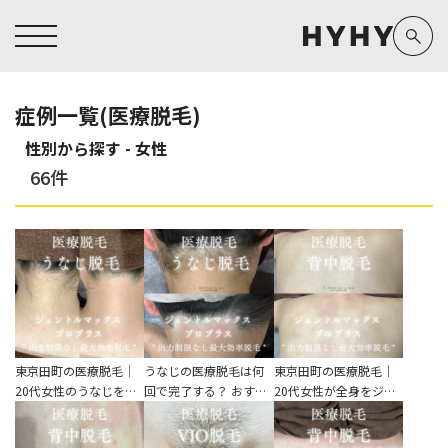
症例一覧(医療脱毛)
性別から探す - 女性
ヒアルロン酸注入症例一覧
運営元情報
ヒアルロン酸注入
医療脱毛
66件
医療脱毛症例一覧
よくあるご質問
Doctor
Preparation
担当医師から探す
製剤から探す
アートメイク症例一覧
お問い合わせ
クリニック一覧
プライバシーポリシー
副田 周
ザーフ(XERF)
高橋 希
ボラックス
医師一覧
未成年の方へ
東山 麻伊子
ボリューマ
看護師一覧
規約
東京田町の医療脱毛｜
うなじの医療脱毛は何
東京田町の医療脱毛｜
20代女性のうなじを…
回で完了する？ おす…
20代女性が全身をジ…
松村 仁
ボリフト
新着情報
コラム
泉 洋平
ボルベラ