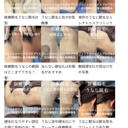
医療脱毛うなじ脱毛W
うなじ脱毛人気のW型
東京のうなじ脱毛なら
型
画像
レナトゥスクリニック
医療脱毛うなじの範囲
治らない硬毛化は針脱
腕肩硬毛化の見分け方
はどこまでできる？
毛がおすすめ
の写真
髪…
硬毛化なりやすい部位
うなじ背中硬毛化にヤ
うなじ脱毛は脱毛除毛
の肩と背中の治し方
グレーザー医療脱毛
クリームより永久脱