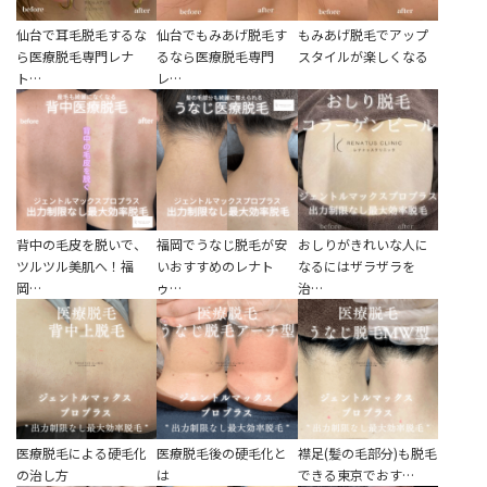
性別から探す
ゴルゴライン
仙台で耳毛脱毛するな
仙台でもみあげ脱毛す
もみあげ脱毛でアップ
ら医療脱毛専門レナ
るなら医療脱毛専門
スタイルが楽しくなる
女性
鼻
ト…
レ…
男性
ほうれい線
その他
鼻翼基部
頬
Age
年代から探す
背中の毛皮を脱いで、
福岡でうなじ脱毛が安
おしりがきれいな人に
唇
ツルツル美肌へ！福
いおすすめのレナト
なるにはザラザラを
岡…
ゥ…
治…
口角
10代
顎
20代
首
30代
ヒアルロン酸リフトアッ
40代
プ
医療脱毛による硬毛化
医療脱毛後の硬毛化と
襟足(髪の毛部分)も脱毛
50代
の治し方
は
できる東京でおす…