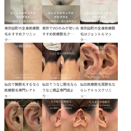
辻橋 勇祐
ボライト
阿部 竜介
レナトゥスヒアルロン酸
東京田町の全身医療脱
東京でVIOのみが安いお
東京田町の全身医療脱
ダイヤモンドフィール/ピ
毛おすすめクリニッ
すすめ医療脱毛ク…
毛はジェントルマッ
ク…
ク…
Parts
ネハ
部位から探す
スネコス
額
リジュラン
こめかみ
ゴウリ
眉間
仙台で腕脱毛するなら
仙台でうなじ脱毛なら
仙台医療脱毛耳脱毛な
糸リフト
医療脱毛専門レナト
うなじ矯正専門店よ
らレナトゥスクリニ
眉上
ゥ…
り…
ッ…
目の下のクマ取り
目の上
その他
涙袋
眼窩縁（目の下）
Gender