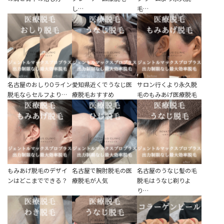
し…
毛…
名古屋のおしりOライン
愛知県近くでうなじ医
サロン行くより永久脱
脱毛ならセルフより…
療脱毛おすすめ
毛のもみあげ医療脱毛
もみあげ脱毛のデザイ
名古屋で腕肘脱毛の医
名古屋のうなじ髪の毛
ンはどこまでできる？
療脱毛が人気
脱毛はうなじ剃りよ
り…