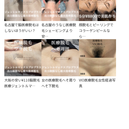
名古屋で脇医療脱毛は
名古屋のうなじ医療脱
顔脱毛とピーリングで
しないほうがいい？
毛シェービングより
コラーゲンピールな
安…
ら…
大阪の安い¥110脇脱毛
女の医療脱毛へそ周り
VIO医療脱毛女性経過写
医療ジェントルマ…
へそ下脱毛
真