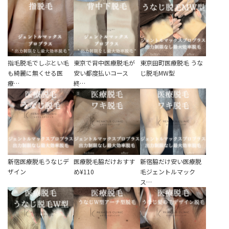
指毛脱毛でしぶとい毛
東京で背中医療脱毛が
東京田町医療脱毛 うな
も綺麗に無くせる医
安い都度払いコース
じ脱毛MW型
療…
終…
新宿医療脱毛うなじデ
医療脱毛脇だけおすす
新宿脇だけ安い医療脱
ザイン
め¥110
毛ジェントルマック
ス…