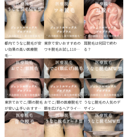
立ち耳
60代
鎖骨
70代
手の甲
80代
膝
90代
都内でうなじ脱毛が安
東京で安いおすすめの
耳脱毛は何回で終わ
胸
い効果の高い医療脱
ワキ脱毛お試し110…
る？
毛…
Region
地域から探す
東京
大阪
東京でおでこ/額の脱毛
おでこ/額の医療脱毛で
うなじ脱毛の人気のデ
名古屋
が安い上手いおすす…
額を広げるヘアライ…
ザイン
仙台
福岡