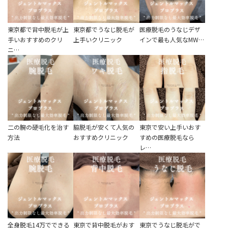
東京都で背中脱毛が上
東京都でうなじ脱毛が
医療脱毛のうなじデザ
手いおすすめのクリ
上手いクリニック
インで最も人気なMW…
ニ…
二の腕の硬毛化を治す
脇脱毛が安くて人気の
東京で安い上手いおす
方法
おすすめクリニック
すめの医療脱毛なら
レ…
全身脱毛14万でできる
東京で背中脱毛がおす
東京でうなじ脱毛がで