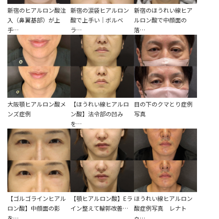
新宿のヒアルロン酸注
新宿の涙袋ヒアルロン
新宿のほうれい線ヒア
入（鼻翼基部）が上
酸で上手い｜ボルベ
ルロン酸で中顔面の
手…
ラ…
落…
大阪顎ヒアルロン酸メ
【ほうれい線ヒアルロ
目の下のクマとり症例
ンズ症例
ン酸】法令部の凹み
写真
を…
【ゴルゴラインヒアル
【顎ヒアルロン酸】Eラ
ほうれい線ヒアルロン
ロン酸】中顔面の影
イン整えて輪郭改善…
酸症例写真 レナト
を…
ゥ…