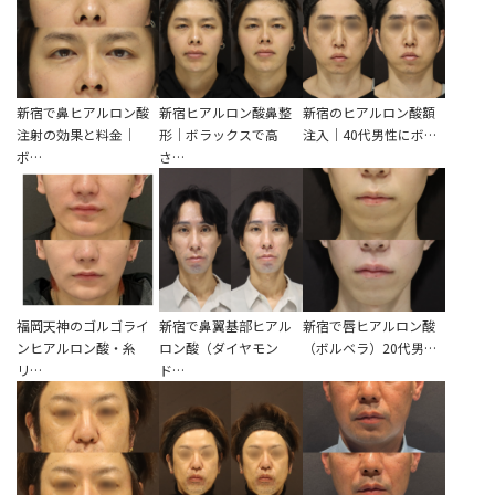
新宿で鼻ヒアルロン酸
新宿ヒアルロン酸鼻整
新宿のヒアルロン酸額
注射の効果と料金｜
形｜ボラックスで高
注入｜40代男性にボ…
ボ…
さ…
福岡天神のゴルゴライ
新宿で鼻翼基部ヒアル
新宿で唇ヒアルロン酸
ンヒアルロン酸・糸
ロン酸（ダイヤモン
（ボルベラ）20代男…
リ…
ド…