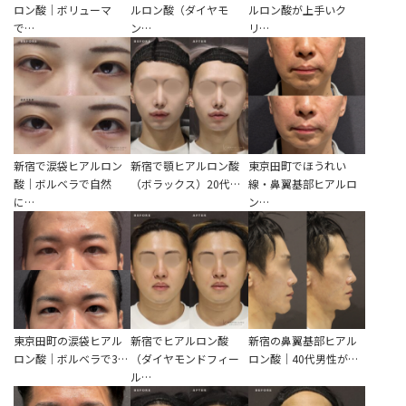
ロン酸｜ボリューマ
ルロン酸（ダイヤモ
ルロン酸が上手いク
で…
ン…
リ…
新宿で涙袋ヒアルロン
新宿で顎ヒアルロン酸
東京田町でほうれい
酸｜ボルベラで自然
（ボラックス）20代…
線・鼻翼基部ヒアルロ
に…
ン…
東京田町の涙袋ヒアル
新宿でヒアルロン酸
新宿の鼻翼基部ヒアル
ロン酸｜ボルベラで3…
（ダイヤモンドフィー
ロン酸｜40代男性が…
ル…