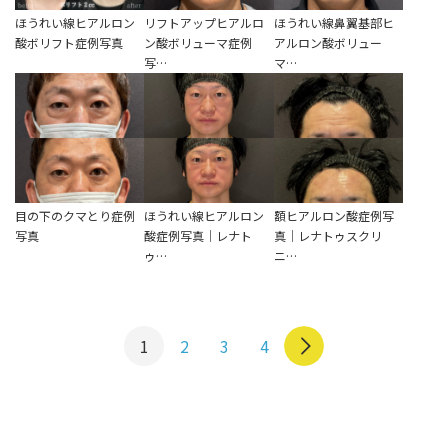
ほうれい線ヒアルロン
リフトアップヒアルロ
ほうれい線鼻翼基部ヒ
酸ボリフト症例写真
ン酸ボリューマ症例
アルロン酸ボリュー
写…
マ…
目の下のクマとり症例
ほうれい線ヒアルロン
額ヒアルロン酸症例写
写真
酸症例写真｜レナト
真｜レナトゥスクリ
ゥ…
ニ…
1
2
3
4