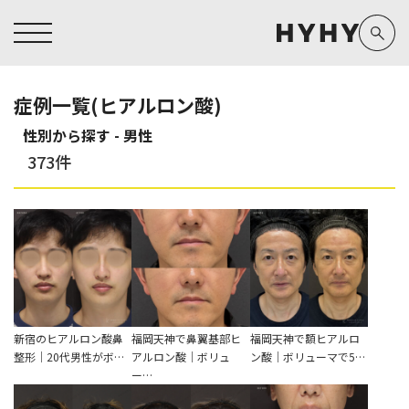
症例一覧(ヒアルロン酸)
性別から探す - 男性
ヒアルロン酸注入症例一覧
運営元情報
ヒアルロン酸注入
医療脱毛
373件
医療脱毛症例一覧
よくあるご質問
Doctor
Preparation
担当医師から探す
製剤から探す
アートメイク症例一覧
お問い合わせ
クリニック一覧
プライバシーポリシー
副田 周
ザーフ(XERF)
高橋 希
ボラックス
医師一覧
未成年の方へ
東山 麻伊子
ボリューマ
看護師一覧
規約
新宿のヒアルロン酸鼻
福岡天神で鼻翼基部ヒ
福岡天神で額ヒアルロ
整形｜20代男性がボ…
アルロン酸｜ボリュ
ン酸｜ボリューマで5…
松村 仁
ボリフト
ー…
新着情報
コラム
泉 洋平
ボルベラ