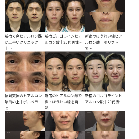
辻橋 勇祐
ボライト
阿部 竜介
レナトゥスヒアルロン酸
ダイヤモンドフィール/ピ
新宿で鼻ヒアルロン酸
新宿ゴルゴラインヒア
新宿のほうれい線ヒア
が上手いクリニック
ルロン酸｜20代男性…
ルロン酸｜ボリフト
Parts
ネハ
｜…
で…
部位から探す
スネコス
額
リジュラン
こめかみ
ゴウリ
眉間
糸リフト
福岡天神のヒアルロン
新宿のヒアルロン酸で
新宿のゴルゴラインヒ
眉上
酸目の上｜ボルベラ
鼻・ほうれい線を自
アルロン酸｜20代男…
目の下のクマ取り
で…
然…
目の上
その他
涙袋
眼窩縁（目の下）
Gender