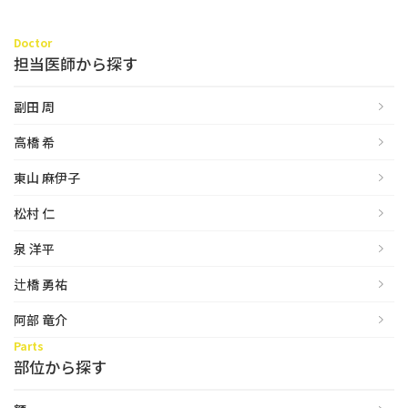
Doctor
担当医師から探す
副田 周
高橋 希
東山 麻伊子
松村 仁
泉 洋平
辻橋 勇祐
阿部 竜介
Parts
部位から探す