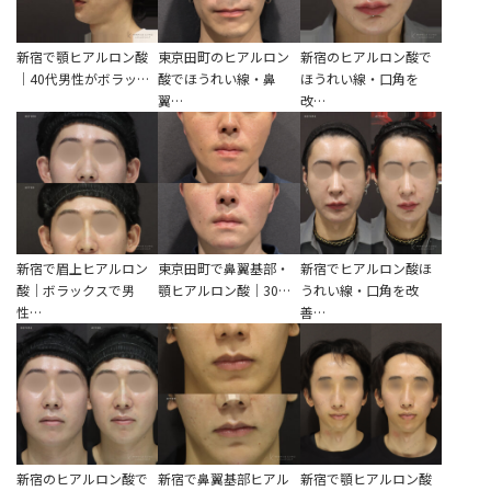
性別から探す
ゴルゴライン
新宿で顎ヒアルロン酸
東京田町のヒアルロン
新宿のヒアルロン酸で
女性
鼻
｜40代男性がボラッ…
酸でほうれい線・鼻
ほうれい線・口角を
翼…
改…
男性
ほうれい線
その他
鼻翼基部
頬
Age
年代から探す
唇
新宿で眉上ヒアルロン
東京田町で鼻翼基部・
新宿でヒアルロン酸ほ
酸｜ボラックスで男
顎ヒアルロン酸｜30…
うれい線・口角を改
口角
10代
性…
善…
顎
20代
首
30代
ヒアルロン酸リフトアッ
40代
プ
50代
新宿のヒアルロン酸で
新宿で鼻翼基部ヒアル
新宿で顎ヒアルロン酸