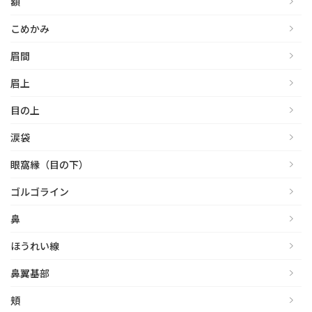
額
こめかみ
眉間
眉上
目の上
涙袋
眼窩縁（目の下）
ゴルゴライン
鼻
ほうれい線
鼻翼基部
頬