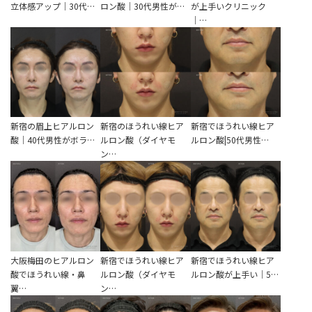
立ち耳
立体感アップ｜30代…
ロン酸｜30代男性が…
が上手いクリニック
60代
｜…
鎖骨
70代
手の甲
80代
膝
90代
胸
新宿の眉上ヒアルロン
新宿のほうれい線ヒア
新宿でほうれい線ヒア
Region
酸｜40代男性がボラ…
ルロン酸（ダイヤモ
ルロン酸|50代男性…
地域から探す
ン…
東京
大阪
名古屋
大阪梅田のヒアルロン
新宿でほうれい線ヒア
新宿でほうれい線ヒア
仙台
酸でほうれい線・鼻
ルロン酸（ダイヤモ
ルロン酸が上手い｜5…
翼…
ン…
福岡