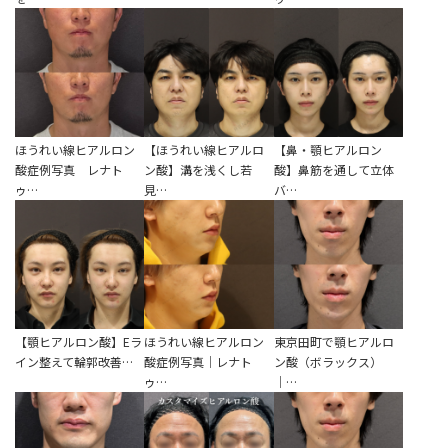
ほうれい線ヒアルロン
【ほうれい線ヒアルロ
【鼻・顎ヒアルロン
酸症例写真 レナト
ン酸】溝を浅くし若
酸】鼻筋を通して立体
ゥ…
見…
バ…
【顎ヒアルロン酸】Eラ
ほうれい線ヒアルロン
東京田町で顎ヒアルロ
イン整えて輪郭改善…
酸症例写真｜レナト
ン酸（ボラックス）
ゥ…
｜…