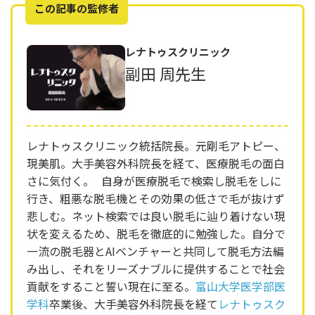
この記事の監修者
レナトゥスクリニック
副田 周先生
レナトゥスクリニック統括院長。元剛毛アトピー、
現美肌。大手美容外科院長を経て、医療脱毛の面白
さに気付く。 自身が医療脱毛で検索し脱毛をしに
行き、粗悪な脱毛機とその効果の低さで毛が抜けず
悲しむ。ネット検索では良い脱毛に辿り着けない現
状を変えるため、脱毛を徹底的に勉強した。自分で
一流の脱毛器とAIベンチャーと共同して脱毛方法編
み出し、それをリーズナブルに提供することで社会
貢献をすること誓い現在に至る。
富山大学医学部医
学科
卒業後、大手美容外科院長を経て
レナトゥスク