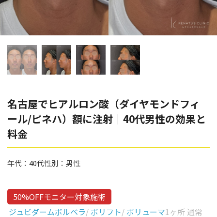
辻橋 勇祐
ボライト
阿部 竜介
レナトゥスヒアルロン酸
ダイヤモンドフィール/ピ
Parts
ネハ
部位から探す
スネコス
額
名古屋でヒアルロン酸（ダイヤモンドフィ
リジュラン
ール/ピネハ）額に注射｜40代男性の効果と
こめかみ
ゴウリ
料金
眉間
糸リフト
眉上
年代：
40代
性別：
男性
目の下のクマ取り
目の上
その他
涙袋
50%OFFモニター対象施術
ジュビダームボルベラ
/
ボリフト
/
ボリューマ
1ヶ所 通常
眼窩縁（目の下）
Gender