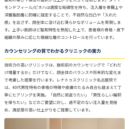
モンドフィール/ピネハは適度な粘弾性を持ち、注入層を骨膜上や
深層脂肪層に的確に設定することで、不自然な凹凸や「入れた
感」を出さず、顔全体に溶け込む滑らかなボリュームを実現しま
す。上手い医師ほど製剤特性を熟知した上で、患者様の骨格・皮下
組織の厚みに応じた微細な層のコントロールを行っています。
カウンセリングの質でわかるクリニックの実力
技術力の高いクリニックは、施術前のカウンセリングで「どれだ
け増量するか」だけでなく、顔全体のバランスや将来的な変化ま
で考慮した提案を行います。レナトゥスクリニック名古屋院で
は、40代男性特有の骨格の特徴や皮膚のたるみ具合も踏まえて丁
寧にヒアリングを実施。「自然に若返りたい」「男性らしい輪郭
を保ちたい」などのご要望に対し、過不足のない注入量を見極
め、満足度の高い仕上がりをご提案しています。