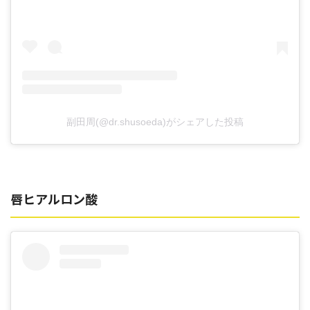
副田周(@dr.shusoeda)がシェアした投稿
唇ヒアルロン酸