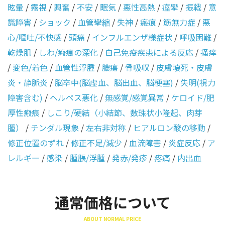
眩暈
/
霧視
/
興奮
/
不安
/
眠気
/
悪性高熱
/
痙攣
/
振戦
/
意
識障害
/
ショック
/
血管攣縮
/
失神
/
瘢痕
/
筋無力症
/
悪
心/嘔吐/不快感
/
頭痛
/
インフルエンザ様症状
/
呼吸困難
/
乾燥肌
/
しわ/瘢痕の深化
/
自己免疫疾患による反応
/
掻痒
/
変色/着色
/
血管性浮腫
/
膿瘍
/
骨吸収
/
皮膚壊死・皮膚
炎・静脈炎
/
脳卒中(脳虚血、脳出血、脳梗塞)
/
失明(視力
障害含む)
/
ヘルペス悪化
/
無感覚/感覚異常
/
ケロイド/肥
厚性瘢痕
/
しこり/硬結（小結節、数珠状小隆起、肉芽
腫）
/
チンダル現象
/
左右非対称
/
ヒアルロン酸の移動
/
修正位置のずれ
/
修正不足/減少
/
血流障害
/
炎症反応
/
ア
レルギー
/
感染
/
腫脹/浮腫
/
発赤/発疹
/
疼痛
/
内出血
通常価格について
ABOUT NORMAL PRICE