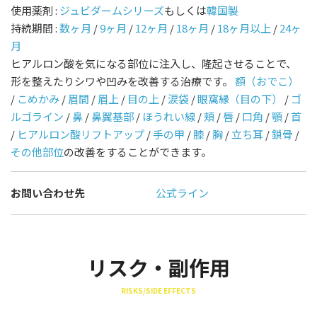
使用薬剤 :
ジュビダームシリーズ
もしくは
韓国製
持続期間 :
数ヶ月
/
9ヶ月
/
12ヶ月
/
18ヶ月
/
18ヶ月以上
/
24ヶ
月
ヒアルロン酸を気になる部位に注入し、隆起させることで、
形を整えたりシワや凹みを改善する治療です。
額（おでこ）
/
こめかみ
/
眉間
/
眉上
/
目の上
/
涙袋
/
眼窩縁（目の下）
/
ゴ
ルゴライン
/
鼻
/
鼻翼基部
/
ほうれい線
/
頬
/
唇
/
口角
/
顎
/
首
/
ヒアルロン酸リフトアップ
/
手の甲
/
膝
/
胸
/
立ち耳
/
鎖骨
/
その他部位
の改善をすることができます。
お問い合わせ先
公式ライン
リスク・副作用
RISKS/SIDE EFFECTS