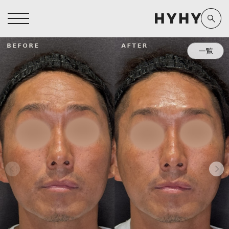
一覧
ヒアルロン酸注入症例一覧
運営元情報
ヒアルロン酸注入
医療脱毛
医療脱毛症例一覧
よくあるご質問
Doctor
Preparation
担当医師から探す
製剤から探す
アートメイク症例一覧
お問い合わせ
クリニック一覧
プライバシーポリシー
副田 周
ザーフ(XERF)
高橋 希
ボラックス
医師一覧
未成年の方へ
東山 麻伊子
ボリューマ
看護師一覧
規約
松村 仁
ボリフト
新着情報
コラム
泉 洋平
ボルベラ