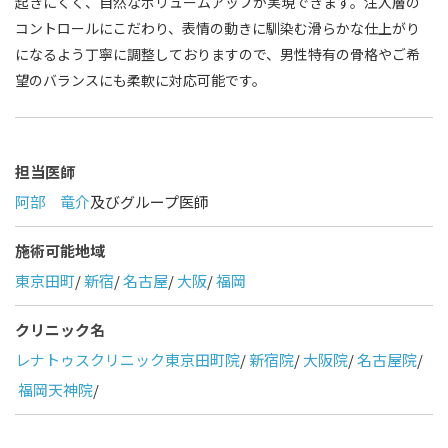
起きにくく、自然なボリュームアップが実現できます。注入層の
コントロールにこだわり、表情の動きに馴染む滑らかな仕上がり
になるよう丁寧に調整しておりますので、男性特有の骨格やご希
望のバランスにも柔軟に対応可能です。
担当医師
阿部 竜介
及びグループ医師
施術可能地域
東京田町
/
新宿
/
名古屋
/
大阪
/
福岡
クリニック名
レナトゥスクリニック東京田町院
/
新宿院
/
大阪院
/
名古屋院
/
福岡天神院
/