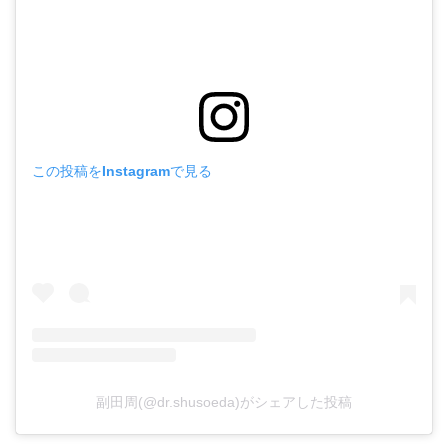
この投稿をInstagramで見る
副田周(@dr.shusoeda)がシェアした投稿