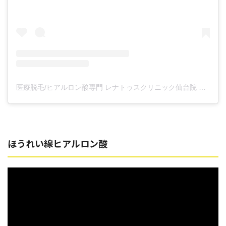
医療脱毛/ヒアルロン酸専門 レナトゥスクリニック仙台院 高橋希(@renaclisendai)がシェアした投稿
ほうれい線ヒアルロン酸