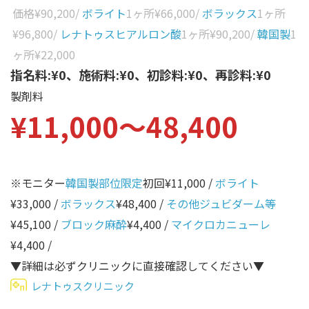
性別から探す
価格
¥90,200
/
ボライト
1ヶ所
¥66,000
/
ボラックス
1ヶ所
ゴルゴライン
¥96,800
/
レナトゥスヒアルロン酸
1ヶ所
¥90,200
/
韓国製
1
女性
鼻
ヶ所
¥22,000
男性
指名料:¥0、施術料:¥0、初診料:¥0、再診料:¥0
ほうれい線
製剤料
その他
鼻翼基部
¥11,000〜48,400
頬
Age
年代から探す
唇
※モニター
韓国製部位限定
初回¥11,000 /
ボライト
口角
10代
¥33,000 /
ボラックス
¥48,400 /
その他ジュビダーム等
顎
20代
¥45,100 /
ブロック麻酔
¥4,400 /
マイクロカニューレ
首
30代
¥4,400 /
ヒアルロン酸リフトアッ
▼詳細は必ずクリニックに直接確認してください▼
40代
プ
レナトゥスクリニック
50代