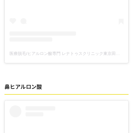
医療脱毛/ヒアルロン酸専門 レナトゥスクリニック東京田町院 東山麻伊子(@dr.higashiyama)がシェアした投稿
鼻ヒアルロン酸