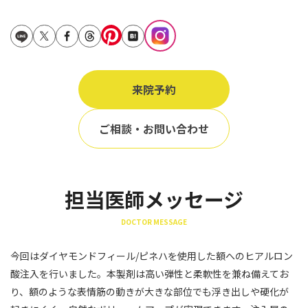
立ち耳
60代
鎖骨
70代
手の甲
80代
膝
来院予約
90代
胸
ご相談・お問い合わせ
Region
地域から探す
東京
担当医師メッセージ
大阪
DOCTOR MESSAGE
名古屋
今回はダイヤモンドフィール/ピネハを使用した額へのヒアルロン
仙台
酸注入を行いました。本製剤は高い弾性と柔軟性を兼ね備えてお
り、額のような表情筋の動きが大きな部位でも浮き出しや硬化が
福岡