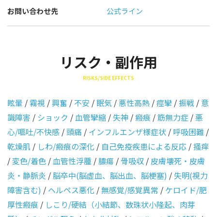
お問い合わせ先
公式ライン
リスク・副作用
RISKS/SIDE EFFECTS
眩暈
/
霧視
/
興奮
/
不安
/
眠気
/
悪性高熱
/
痙攣
/
振戦
/
意
識障害
/
ショック
/
血管攣縮
/
失神
/
瘢痕
/
筋無力症
/
悪
心/嘔吐/不快感
/
頭痛
/
インフルエンザ様症状
/
呼吸困難
/
乾燥肌
/
しわ/瘢痕の深化
/
自己免疫疾患による反応
/
掻痒
/
変色/着色
/
血管性浮腫
/
膿瘍
/
骨吸収
/
皮膚壊死・皮膚
炎・静脈炎
/
脳卒中(脳虚血、脳出血、脳梗塞)
/
失明(視力
障害含む)
/
ヘルペス悪化
/
無感覚/感覚異常
/
ケロイド/肥
厚性瘢痕
/
しこり/硬結（小結節、数珠状小隆起、肉芽