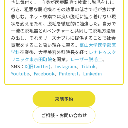
さに気付く。 自身が医療脱毛で検索し脱毛をしに
行き、粗悪な脱毛機とその効果の低さで毛が抜けず
悲しむ。ネット検索では良い脱毛に辿り着けない現
状を変えるため、脱毛を徹底的に勉強した。自分で
一流の脱毛器とAIベンチャーと共同して脱毛方法編
み出し、それをリーズナブルに提供することで社会
貢献をすること誓い現在に至る。
富山大学医学部医
学科
卒業後、大手美容外科院長を経て
レナトゥスク
リニック東京田町院
を開業。
レーザー脱毛士
。
SNS：
X(旧twitter)
、
Instagram
、
Tiktok
、
Youtube
、
Facebook
、
Pinterest
、
Linkedin
来院予約
ご相談・お問い合わせ