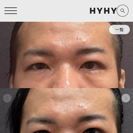
一覧
ヒアルロン酸注入症例一覧
運営元情報
ヒアルロン酸注入
医療脱毛
医療脱毛症例一覧
よくあるご質問
Doctor
Preparation
担当医師から探す
製剤から探す
アートメイク症例一覧
お問い合わせ
クリニック一覧
プライバシーポリシー
副田 周
ザーフ(XERF)
高橋 希
ボラックス
医師一覧
未成年の方へ
東山 麻伊子
ボリューマ
看護師一覧
規約
松村 仁
ボリフト
新着情報
コラム
泉 洋平
ボルベラ