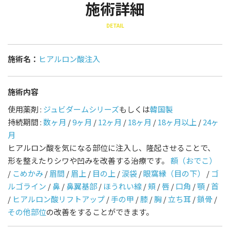
施術詳細
DETAIL
施術名：
ヒアルロン酸注入
施術内容
使用薬剤 :
ジュビダームシリーズ
もしくは
韓国製
持続期間 :
数ヶ月
/
9ヶ月
/
12ヶ月
/
18ヶ月
/
18ヶ月以上
/
24ヶ
月
ヒアルロン酸を気になる部位に注入し、隆起させることで、
形を整えたりシワや凹みを改善する治療です。
額（おでこ）
/
こめかみ
/
眉間
/
眉上
/
目の上
/
涙袋
/
眼窩縁（目の下）
/
ゴ
ルゴライン
/
鼻
/
鼻翼基部
/
ほうれい線
/
頬
/
唇
/
口角
/
顎
/
首
/
ヒアルロン酸リフトアップ
/
手の甲
/
膝
/
胸
/
立ち耳
/
鎖骨
/
その他部位
の改善をすることができます。