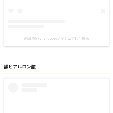
副田周(@dr.shusoeda)がシェアした投稿
額ヒアルロン酸