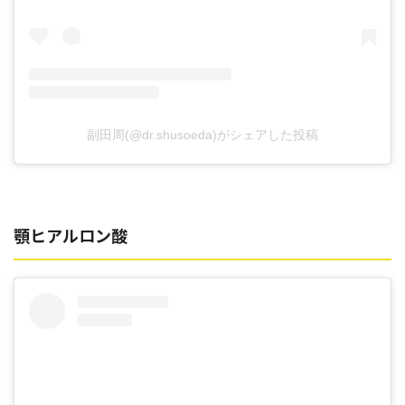
副田周(@dr.shusoeda)がシェアした投稿
顎ヒアルロン酸