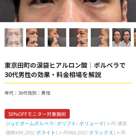
辻橋 勇祐
ボライト
阿部 竜介
レナトゥスヒアルロン酸
ダイヤモンドフィール/ピ
Parts
ネハ
部位から探す
スネコス
額
東京田町の涙袋ヒアルロン酸｜ボルベラで
リジュラン
30代男性の効果・料金相場を解説
こめかみ
ゴウリ
眉間
糸リフト
年代：
30代
性別：
男性
眉上
目の下のクマ取り
目の上
50%OFFモニター対象施術
その他
涙袋
ジュビダームボルベラ
/
ボリフト
/
ボリューマ
1ヶ所 通常
価格
¥90,200
/
ボライト
1ヶ所
¥66,000
/
ボラックス
1ヶ所
眼窩縁（目の下）
Gender