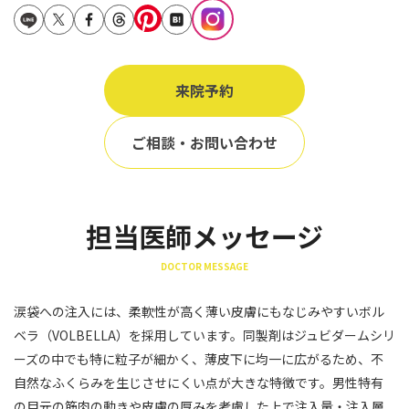
立ち耳
60代
鎖骨
70代
手の甲
来院予約
80代
膝
90代
ご相談・お問い合わせ
胸
Region
地域から探す
担当医師メッセージ
東京
DOCTOR MESSAGE
大阪
涙袋への注入には、柔軟性が高く薄い皮膚にもなじみやすいボル
名古屋
ベラ（VOLBELLA）を採用しています。同製剤はジュビダームシリ
仙台
ーズの中でも特に粒子が細かく、薄皮下に均一に広がるため、不
自然なふくらみを生じさせにくい点が大きな特徴です。男性特有
福岡
の目元の筋肉の動きや皮膚の厚みを考慮した上で注入量・注入層