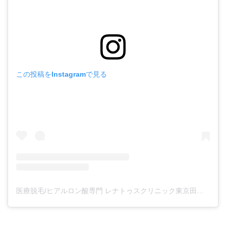
この投稿をInstagramで見る
医療脱毛/ヒアルロン酸専門 レナトゥスクリニック東京田町院 東山麻伊子(@dr.higashiyama)がシェアした投稿