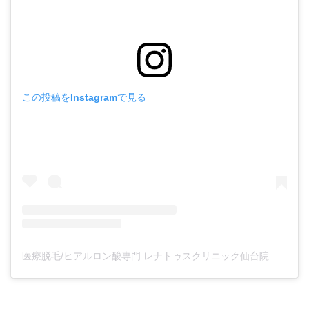
この投稿をInstagramで見る
医療脱毛/ヒアルロン酸専門 レナトゥスクリニック仙台院 高橋希(@renaclisendai)がシェアした投稿