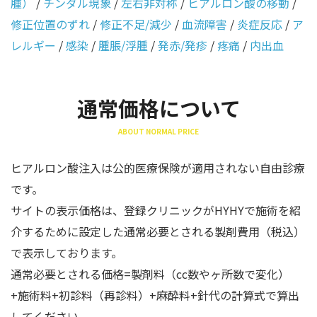
腫）
/
チンダル現象
/
左右非対称
/
ヒアルロン酸の移動
/
修正位置のずれ
/
修正不足/減少
/
血流障害
/
炎症反応
/
ア
レルギー
/
感染
/
腫脹/浮腫
/
発赤/発疹
/
疼痛
/
内出血
通常価格について
ABOUT NORMAL PRICE
ヒアルロン酸注入は公的医療保険が適用されない自由診療
です。
サイトの表示価格は、登録クリニックがHYHYで施術を紹
介するために設定した通常必要とされる製剤費用（税込）
で表示しております。
通常必要とされる価格=製剤料（cc数やヶ所数で変化）
+施術料+初診料（再診料）+麻酔料+針代の計算式で算出
してください。