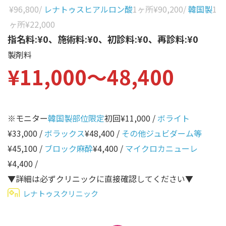
性別から探す
¥96,800
/
レナトゥスヒアルロン酸
1ヶ所
¥90,200
/
韓国製
1
ゴルゴライン
ヶ所
¥22,000
女性
鼻
指名料:¥0、施術料:¥0、初診料:¥0、再診料:¥0
男性
製剤料
ほうれい線
¥11,000〜48,400
その他
鼻翼基部
頬
Age
年代から探す
唇
※モニター
韓国製部位限定
初回¥11,000 /
ボライト
¥33,000 /
ボラックス
¥48,400 /
その他ジュビダーム等
口角
10代
¥45,100 /
ブロック麻酔
¥4,400 /
マイクロカニューレ
顎
20代
¥4,400 /
首
30代
▼詳細は必ずクリニックに直接確認してください▼
ヒアルロン酸リフトアッ
レナトゥスクリニック
40代
プ
50代