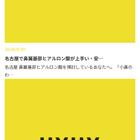
辻橋 勇祐
ボライト
阿部 竜介
レナトゥスヒアルロン酸
ダイヤモンドフィール/ピ
Parts
ネハ
部位から探す
2026/6/30
スネコス
名古屋で鼻翼基部ヒアルロン酸が上手い・安…
額
名古屋 鼻翼基部ヒアルロン酸を検討しているあなたへ。「小鼻の
リジュラン
わ…
こめかみ
ゴウリ
眉間
糸リフト
眉上
目の下のクマ取り
目の上
その他
涙袋
眼窩縁（目の下）
Gender