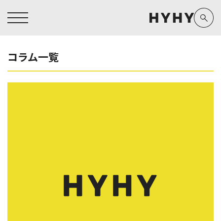
コラム一覧
ヒアルロン酸注入症例一覧
運営元情報
ヒアルロン酸注入
医療脱毛
医療脱毛症例一覧
よくあるご質問
Doctor
Preparation
担当医師から探す
製剤から探す
アートメイク症例一覧
お問い合わせ
クリニック一覧
プライバシーポリシー
副田 周
ザーフ(XERF)
高橋 希
ボラックス
医師一覧
未成年の方へ
東山 麻伊子
ボリューマ
看護師一覧
規約
松村 仁
ボリフト
新着情報
コラム
泉 洋平
ボルベラ