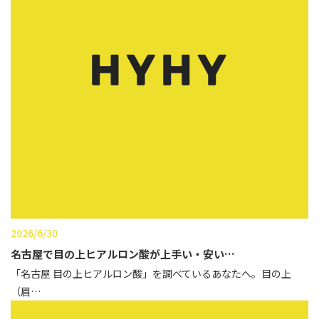
立ち耳
60代
鎖骨
70代
手の甲
80代
膝
90代
胸
Region
地域から探す
東京
大阪
2026/6/30
名古屋
名古屋で目の上ヒアルロン酸が上手い・安い…
「名古屋 目の上ヒアルロン酸」を調べているあなたへ。目の上
仙台
（眉…
福岡