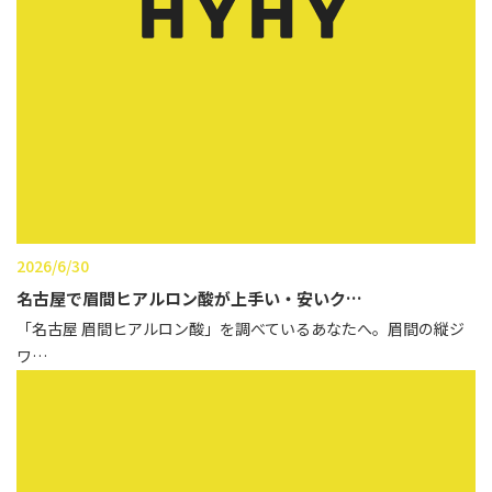
性別から探す
ゴルゴライン
女性
鼻
男性
ほうれい線
その他
鼻翼基部
頬
Age
年代から探す
唇
2026/6/30
口角
名古屋で眉間ヒアルロン酸が上手い・安いク…
10代
「名古屋 眉間ヒアルロン酸」を調べているあなたへ。眉間の縦ジ
顎
20代
ワ…
首
30代
ヒアルロン酸リフトアッ
40代
プ
50代