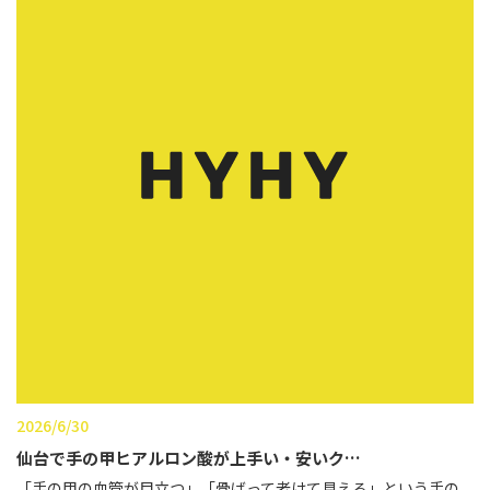
2026/6/30
仙台で手の甲ヒアルロン酸が上手い・安いク…
「手の甲の血管が目立つ」「骨ばって老けて見える」という手の