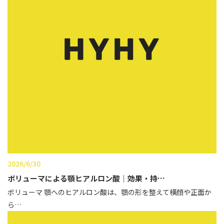
立ち耳
60代
鎖骨
70代
手の甲
80代
膝
90代
胸
Region
地域から探す
東京
大阪
2026/6/30
名古屋
ボリューマによる顎ヒアルロン酸｜効果・持…
ボリューマ 顎へのヒアルロン酸は、顎の形を整えて横顔や正面か
仙台
ら…
福岡