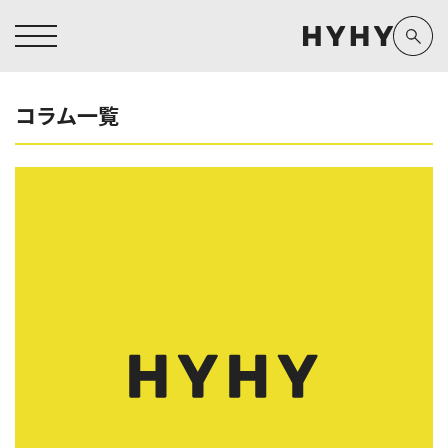
コラム一覧
ヒアルロン酸注入症例一覧
運営元情報
ヒアルロン酸注入
医療脱毛
医療脱毛症例一覧
よくあるご質問
Doctor
Preparation
担当医師から探す
製剤から探す
アートメイク症例一覧
お問い合わせ
クリニック一覧
プライバシーポリシー
副田 周
ザーフ(XERF)
高橋 希
ボラックス
医師一覧
未成年の方へ
東山 麻伊子
ボリューマ
看護師一覧
規約
松村 仁
ボリフト
新着情報
コラム
泉 洋平
ボルベラ