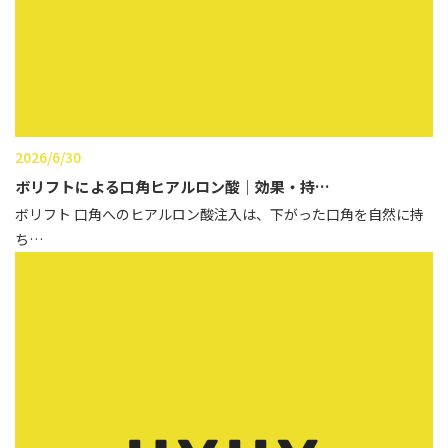
辻橋 勇祐
ボライト
阿部 竜介
レナトゥスヒアルロン酸
ダイヤモンドフィール/ピ
Parts
ネハ
部位から探す
2026/6/30
スネコス
ボリフトによる口角ヒアルロン酸｜効果・持…
額
ボリフト 口角へのヒアルロン酸注入は、下がった口角を自然に持
リジュラン
ち…
こめかみ
ゴウリ
眉間
糸リフト
眉上
目の下のクマ取り
目の上
その他
涙袋
眼窩縁（目の下）
Gender