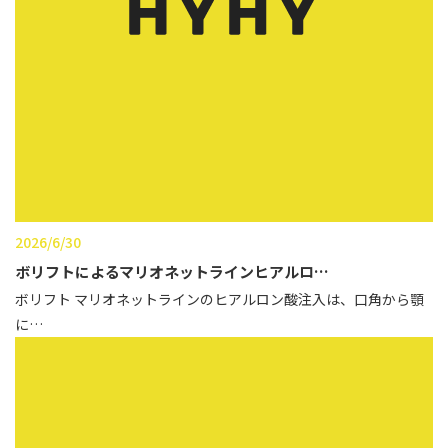
性別から探す
ゴルゴライン
女性
鼻
男性
ほうれい線
その他
鼻翼基部
頬
Age
年代から探す
唇
2026/6/30
口角
ボリフトによるマリオネットラインヒアルロ…
10代
ボリフト マリオネットラインのヒアルロン酸注入は、口角から顎
顎
20代
に…
首
30代
ヒアルロン酸リフトアッ
40代
プ
50代