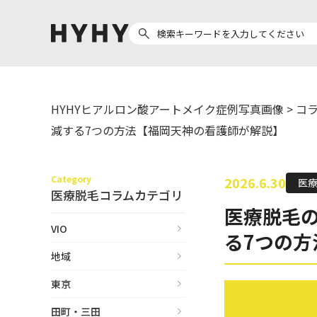
HYHYヒアルロン酸アートメイク症例写真画像
>
コ
ヒアルロン酸注入
医療脱毛
減する7つの方法【福岡天神の看護師が解説】
ヒ
Doctor
Preparation
医
担当医師から探す
Category
製剤から探す
2026.6.30
医
医療脱毛コラムカテゴリ
医療脱毛
副田 周
ザーフ(XERF)
ア
VIO
る7つの
高橋 希
ボラックス
地域
ク
東山 麻伊子
ボリューマ
東京
松村 仁
ボリフト
医
田町・三田