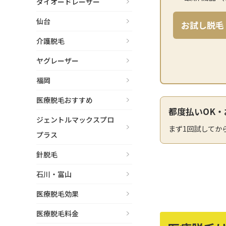
ダイオードレーザー
眼窩縁（目の下）
Gender
性別から探す
仙台
お試し脱毛
ゴルゴライン
女性
介護脱毛
鼻
男性
ヤグレーザー
ほうれい線
その他
福岡
鼻翼基部
医療脱毛おすすめ
頬
都度払いOK・
Age
ジェントルマックスプロ
年代から探す
唇
まず1回試してか
プラス
口角
10代
針脱毛
顎
20代
石川・富山
首
30代
医療脱毛効果
ヒアルロン酸リフトアッ
40代
医療脱毛料金
プ
50代