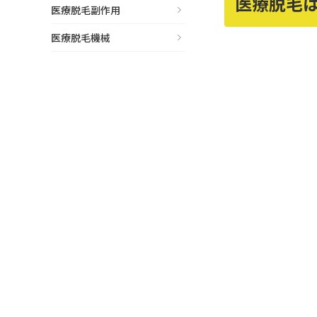
医療脱毛
医療脱毛副作用
立ち耳
60代
医療脱毛機械
鎖骨
70代
手の甲
80代
膝
90代
胸
Region
地域から探す
東京
大阪
名古屋
仙台
福岡