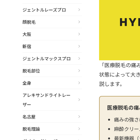
泉 洋平
ボルベラ
ジェントルレーズプロ
看
辻橋 勇祐
ボライト
顔脱毛
阿部 竜介
レナトゥスヒアルロン酸
新
大阪
ダイヤモンドフィール/ピ
新宿
Parts
ネハ
部位から探す
ジェントルマックスプロ
スネコス
「医療脱毛の痛
額
脱毛部位
状態によって大
リジュラン
こめかみ
全身
説します。
ゴウリ
眉間
アレキサンドライトレー
糸リフト
ザー
眉上
医療脱毛の痛
目の下のクマ取り
名古屋
目の上
痛みの強さ
その他
麻酔クリー
脱毛理論
涙袋
最新機器（