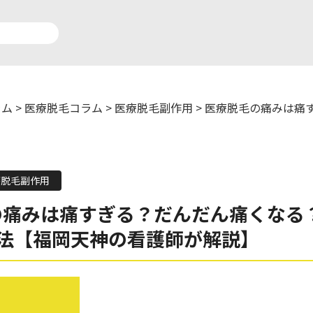
ラム
>
医療脱毛コラム
>
医療脱毛副作用
>
医療脱毛の痛みは痛
アルロン酸注入症例一覧
運営元情報
療脱毛症例一覧
よくあるご質問
療脱毛副作用
の痛みは痛すぎる？だんだん痛くなる
ートメイク症例一覧
お問い合わせ
方法【福岡天神の看護師が解説】
リニック一覧
プライバシーポリシー
師一覧
未成年の方へ