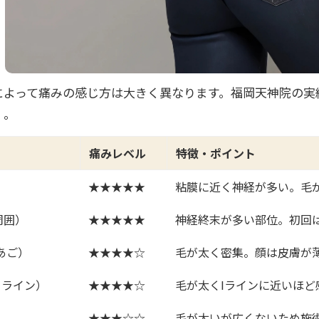
によって痛みの感じ方は大きく異なります。福岡天神院の実
）。
痛みレベル
特徴・ポイント
★★★★★
粘膜に近く神経が多い。毛
周囲）
★★★★★
神経終末が多い部位。初回
あご）
★★★★☆
毛が太く密集。顔は皮膚が
ニライン）
★★★★☆
毛が太くIラインに近いほど
★★★☆☆
毛が太いが広くないため施