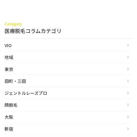
立ち耳
60代
鎖骨
70代
Category
手の甲
医療脱毛コラムカテゴリ
80代
膝
90代
VIO
胸
地域
Region
地域から探す
東京
田町・三田
東京
ジェントルレーズプロ
大阪
顔脱毛
名古屋
大阪
仙台
新宿
福岡