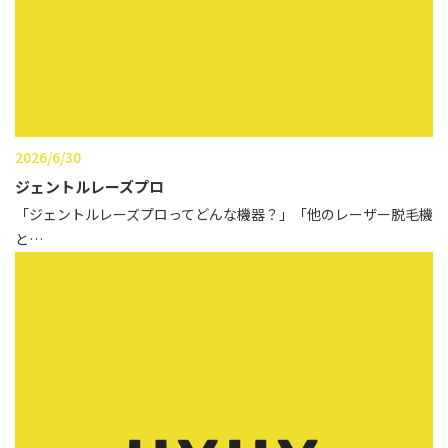
辻橋 勇祐
ボライト
阿部 竜介
レナトゥスヒアルロン酸
ダイヤモンドフィール/ピ
Parts
ネハ
部位から探す
2026/6/30
スネコス
ジェントルレーズプロ
額
「ジェントルレーズプロってどんな機器？」「他のレーザー脱毛機
リジュラン
と…
こめかみ
ゴウリ
眉間
糸リフト
眉上
目の下のクマ取り
目の上
その他
涙袋
眼窩縁（目の下）
Gender