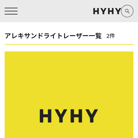
アレキサンドライトレーザー一覧
2件
ヒアルロン酸注入症例一覧
運営元情報
ヒアルロン酸注入
医療脱毛
医療脱毛症例一覧
よくあるご質問
Doctor
Preparation
担当医師から探す
製剤から探す
アートメイク症例一覧
お問い合わせ
クリニック一覧
プライバシーポリシー
副田 周
ザーフ(XERF)
高橋 希
ボラックス
医師一覧
未成年の方へ
東山 麻伊子
ボリューマ
看護師一覧
規約
松村 仁
ボリフト
新着情報
コラム
泉 洋平
ボルベラ