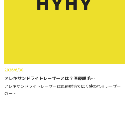
性別から探す
ゴルゴライン
女性
鼻
男性
ほうれい線
その他
鼻翼基部
頬
Age
年代から探す
唇
2026/6/30
口角
アレキサンドライトレーザーとは？医療脱毛…
10代
アレキサンドライトレーザーは医療脱毛で広く使われるレーザー
顎
20代
の一…
首
30代
ヒアルロン酸リフトアッ
40代
プ
50代