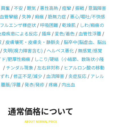
/
興奮
/
不安
/
眠気
/
悪性高熱
/
痙攣
/
振戦
/
意識障害
血管攣縮
/
失神
/
瘢痕
/
筋無力症
/
悪心/嘔吐/不快感
フルエンザ様症状
/
呼吸困難
/
乾燥肌
/
しわ/瘢痕の
免疫疾患による反応
/
掻痒
/
変色/着色
/
血管性浮腫
/
収
/
皮膚壊死・皮膚炎・静脈炎
/
脳卒中(脳虚血、脳出
/
失明(視力障害含む)
/
ヘルペス悪化
/
無感覚/感覚
イド/肥厚性瘢痕
/
しこり/硬結（小結節、数珠状小隆
）
/
チンダル現象
/
左右非対称
/
ヒアルロン酸の移動
のずれ
/
修正不足/減少
/
血流障害
/
炎症反応
/
アレル
/
腫脹/浮腫
/
発赤/発疹
/
疼痛
/
内出血
通常価格について
ABOUT NORMAL PRICE