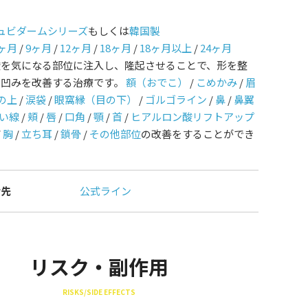
ュビダームシリーズ
もしくは
韓国製
ヶ月
/
9ヶ月
/
12ヶ月
/
18ヶ月
/
18ヶ月以上
/
24ヶ月
酸を気になる部位に注入し、隆起させることで、形を整
や凹みを改善する治療です。
額（おでこ）
/
こめかみ
/
眉
の上
/
涙袋
/
眼窩縁（目の下）
/
ゴルゴライン
/
鼻
/
鼻翼
い線
/
頬
/
唇
/
口角
/
顎
/
首
/
ヒアルロン酸リフトアップ
/
胸
/
立ち耳
/
鎖骨
/
その他部位
の改善をすることができ
せ先
公式ライン
リスク・副作用
RISKS/SIDE EFFECTS