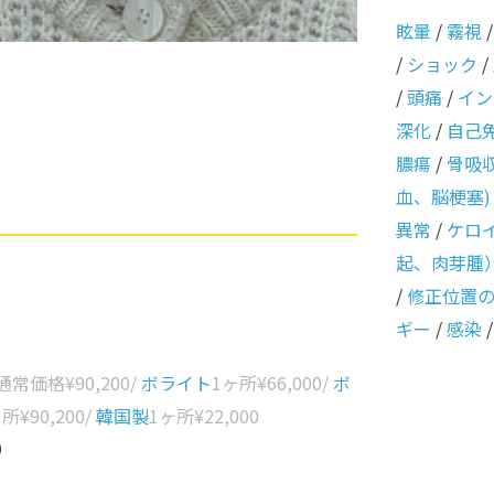
眩暈
/
霧視
/
ショック
/
/
頭痛
/
イン
深化
/
自己
膿瘍
/
骨吸
血、脳梗塞)
異常
/
ケロ
起、肉芽腫
/
修正位置
ギー
/
感染
 通常価格
¥90,200
/
ボライト
1ヶ所
¥66,000
/
ボ
ヶ所
¥90,200
/
韓国製
1ヶ所
¥22,000
0