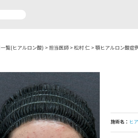
一覧(ヒアルロン酸)
>
担当医師
>
松村 仁
>
顎ヒアルロン酸症
アルロン酸注入症例一覧
運営元情報
療脱毛症例一覧
よくあるご質問
ートメイク症例一覧
お問い合わせ
リニック一覧
プライバシーポリシー
施術名：
ヒ
師一覧
未成年の方へ