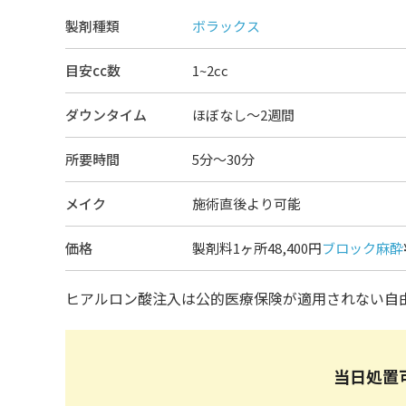
製剤種類
ボラックス
目安cc数
1~2cc
ダウンタイム
ほぼなし〜2週間
所要時間
5分～30分
メイク
施術直後より可能
価格
製剤料1ヶ所48,400円
ブロック麻酔
ヒアルロン酸注入は公的医療保険が適用されない自
当日処置