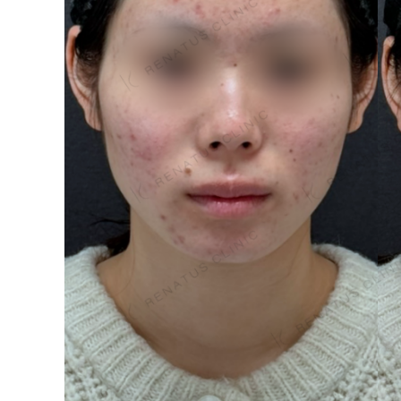
泉 洋平
ボルベラ
看
辻橋 勇祐
ボライト
阿部 竜介
レナトゥスヒアルロン酸
新
ダイヤモンドフィール/ピ
Parts
ネハ
部位から探す
スネコス
額
リジュラン
こめかみ
ゴウリ
眉間
糸リフト
眉上
目の下のクマ取り
目の上
その他
涙袋