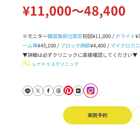
¥11,000〜48,400
立ち耳
60代
鎖骨
70代
手の甲
※モニター
韓国製部位限定
初回¥11,000 /
ボライト
¥
80代
膝
ーム等
¥45,100 /
ブロック麻酔
¥4,400 /
マイクロカ
90代
▼詳細は必ずクリニックに直接確認してください▼
胸
レナトゥスクリニック
Region
地域から探す
東京
大阪
名古屋
来院予約
仙台
福岡