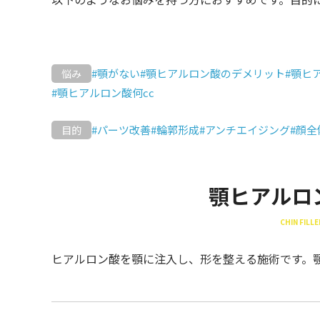
#顎がない
#顎ヒアルロン酸のデメリット
#顎ヒ
悩み
#顎ヒアルロン酸何cc
#パーツ改善
#輪郭形成
#アンチエイジング
#顔
目的
顎ヒアルロ
CHIN FILLE
ヒアルロン酸を顎に注入し、形を整える施術です。