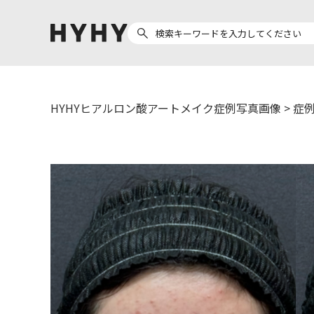
HYHYヒアルロン酸アートメイク症例写真画像
>
症例
ヒアルロン酸注入
医療脱毛
ヒ
Doctor
Preparation
医
担当医師から探す
製剤から探す
副田 周
ザーフ(XERF)
ア
高橋 希
ボラックス
ク
東山 麻伊子
ボリューマ
松村 仁
ボリフト
医