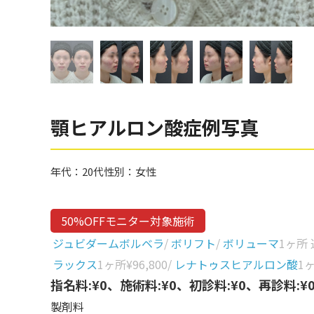
眼窩縁（目の下）
Gender
性別から探す
ゴルゴライン
女性
鼻
男性
ほうれい線
その他
鼻翼基部
顎ヒアルロン酸症例写真
頬
Age
年代から探す
唇
年代：
20代
性別：
女性
口角
10代
50%OFFモニター対象施術
顎
20代
ジュビダームボルベラ
/
ボリフト
/
ボリューマ
1ヶ所
首
30代
ラックス
1ヶ所
¥96,800
/
レナトゥスヒアルロン酸
1
ヒアルロン酸リフトアッ
指名料:¥0、施術料:¥0、初診料:¥0、再診料:¥
40代
プ
製剤料
50代