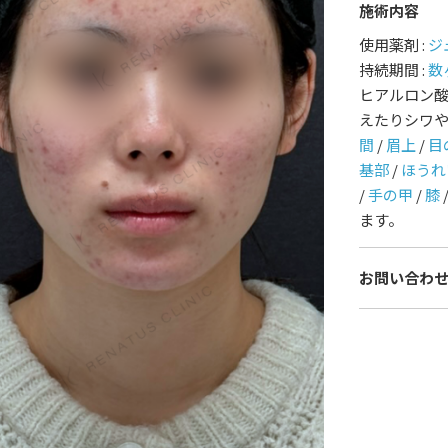
施術内容
護師一覧
規約
使用薬剤 :
ジ
持続期間 :
数
ヒアルロン
着情報
コラム
えたりシワ
間
/
眉上
/
目
基部
/
ほうれ
/
手の甲
/
膝
ます。
お問い合わ