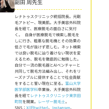
副田 周先生
レナトゥスクリニック統括院長。元剛
毛アトピー、現美肌。大手美容外科院
長を経て、医療脱毛の面白さに気付
く。 自身が医療脱毛で検索し脱毛を
しに行き、粗悪な脱毛機とその効果の
低さで毛が抜けず悲しむ。ネット検索
では良い脱毛に辿り着けない現状を変
えるため、脱毛を徹底的に勉強した。
自分で一流の脱毛器とAIベンチャーと
共同して脱毛方法編み出し、それをリ
ーズナブルに提供することで社会貢献
をすること誓い現在に至る。
富山大学
医学部医学科
卒業後、大手美容外科院
長を経て
レナトゥスクリニック東京田
町院
を開業。
レーザー脱毛士
。
SNS：
X(旧twitter)
、
Instagram
、