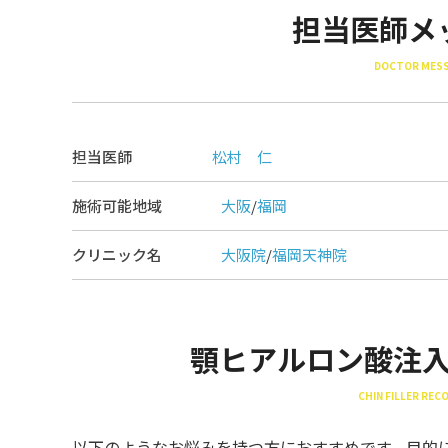
担当医師メ
DOCTOR MES
担当医師
松村 仁
施術可能地域
大阪
/
福岡
クリニック名
大阪院
/
福岡天神院
顎ヒアルロン酸注
CHIN FILLER RE
以下のようなお悩みを持つ方におすすめです。目的