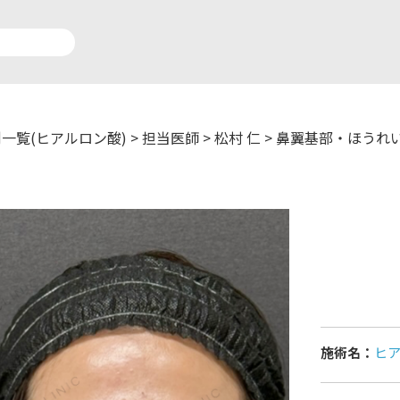
一覧(ヒアルロン酸)
>
担当医師
>
松村 仁
>
鼻翼基部・ほうれ
アルロン酸注入症例一覧
運営元情報
療脱毛症例一覧
よくあるご質問
ートメイク症例一覧
お問い合わせ
リニック一覧
プライバシーポリシー
施術名：
ヒ
師一覧
未成年の方へ