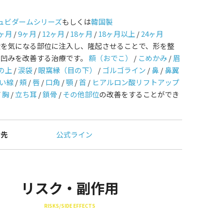
ュビダームシリーズ
もしくは
韓国製
ヶ月
/
9ヶ月
/
12ヶ月
/
18ヶ月
/
18ヶ月以上
/
24ヶ月
酸を気になる部位に注入し、隆起させることで、形を整
や凹みを改善する治療です。
額（おでこ）
/
こめかみ
/
眉
の上
/
涙袋
/
眼窩縁（目の下）
/
ゴルゴライン
/
鼻
/
鼻翼
い線
/
頬
/
唇
/
口角
/
顎
/
首
/
ヒアルロン酸リフトアップ
/
胸
/
立ち耳
/
鎖骨
/
その他部位
の改善をすることができ
せ先
公式ライン
リスク・副作用
RISKS/SIDE EFFECTS