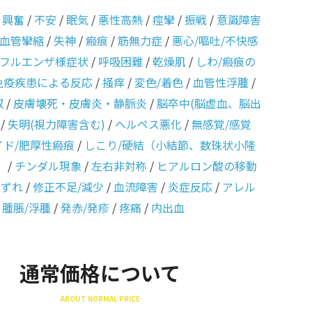
/
興奮
/
不安
/
眠気
/
悪性高熱
/
痙攣
/
振戦
/
意識障害
血管攣縮
/
失神
/
瘢痕
/
筋無力症
/
悪心/嘔吐/不快感
フルエンザ様症状
/
呼吸困難
/
乾燥肌
/
しわ/瘢痕の
免疫疾患による反応
/
掻痒
/
変色/着色
/
血管性浮腫
/
収
/
皮膚壊死・皮膚炎・静脈炎
/
脳卒中(脳虚血、脳出
/
失明(視力障害含む)
/
ヘルペス悪化
/
無感覚/感覚
イド/肥厚性瘢痕
/
しこり/硬結（小結節、数珠状小隆
）
/
チンダル現象
/
左右非対称
/
ヒアルロン酸の移動
のずれ
/
修正不足/減少
/
血流障害
/
炎症反応
/
アレル
/
腫脹/浮腫
/
発赤/発疹
/
疼痛
/
内出血
通常価格について
ABOUT NORMAL PRICE