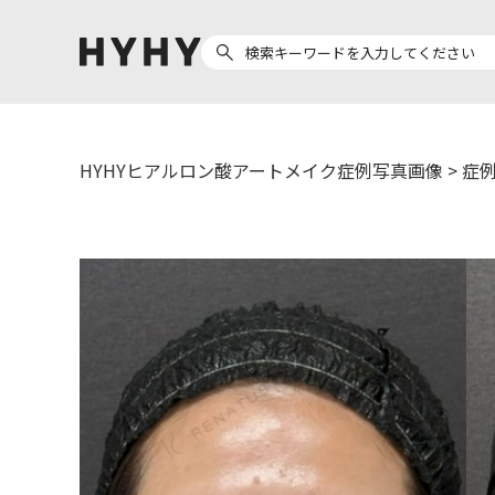
HYHYヒアルロン酸アートメイク症例写真画像
>
症例
ヒアルロン酸注入
医療脱毛
ヒ
Doctor
Preparation
医
担当医師から探す
製剤から探す
副田 周
ザーフ(XERF)
ア
高橋 希
ボラックス
ク
東山 麻伊子
ボリューマ
松村 仁
ボリフト
医