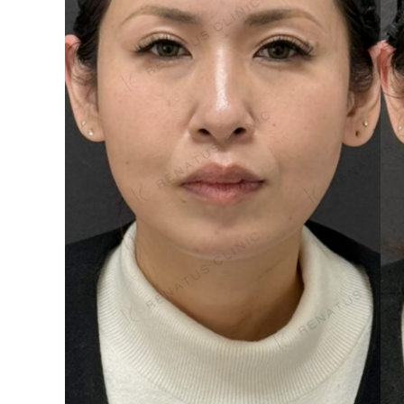
泉 洋平
ボルベラ
看
辻橋 勇祐
ボライト
阿部 竜介
レナトゥスヒアルロン酸
新
ダイヤモンドフィール/ピ
Parts
ネハ
部位から探す
スネコス
額
リジュラン
こめかみ
ゴウリ
眉間
糸リフト
眉上
目の下のクマ取り
目の上
その他
涙袋