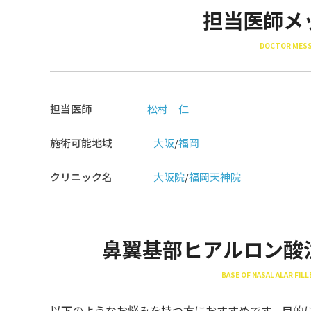
担当医師メ
DOCTOR MES
担当医師
松村 仁
施術可能地域
大阪
/
福岡
クリニック名
大阪院
/
福岡天神院
鼻翼基部ヒアルロン酸
BASE OF NASAL ALAR FI
以下のようなお悩みを持つ方におすすめです。目的