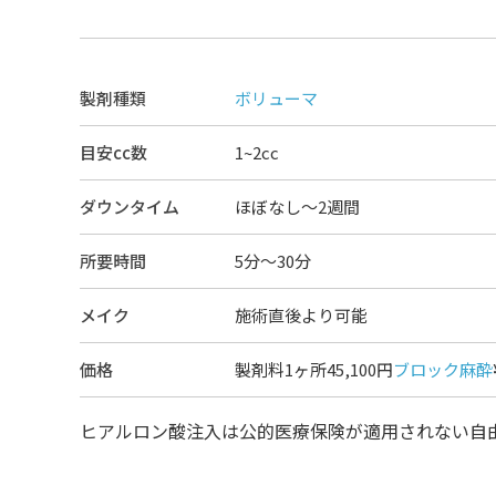
製剤種類
ボリューマ
目安cc数
1~2cc
ダウンタイム
ほぼなし〜2週間
所要時間
5分～30分
メイク
施術直後より可能
価格
製剤料1ヶ所45,100円
ブロック麻酔
ヒアルロン酸注入は公的医療保険が適用されない自