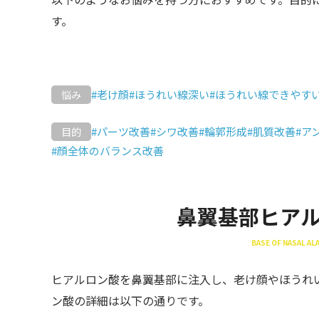
す。
#老け顔
#ほうれい線深い
#ほうれい線できやす
悩み
#パーツ改善
#シワ改善
#輪郭形成
#肌質改善
#ア
目的
#顔全体のバランス改善
鼻翼基部ヒア
BASE OF NASAL ALA
ヒアルロン酸を鼻翼基部に注入し、老け顔やほうれ
ン酸の詳細は以下の通りです。