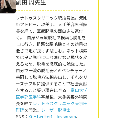
副田 周先生
レナトゥスクリニック統括院長。元剛
毛アトピー、現美肌。大手美容外科院
長を経て、医療脱毛の面白さに気付
く。 自身が医療脱毛で検索し脱毛を
しに行き、粗悪な脱毛機とその効果の
低さで毛が抜けず悲しむ。ネット検索
では良い脱毛に辿り着けない現状を変
えるため、脱毛を徹底的に勉強した。
自分で一流の脱毛器とAIベンチャーと
共同して脱毛方法編み出し、それをリ
ーズナブルに提供することで社会貢献
をすること誓い現在に至る。
富山大学
医学部医学科
卒業後、大手美容外科院
長を経て
レナトゥスクリニック東京田
町院
を開業。
レーザー脱毛士
。
SNS：
X(旧twitter)
、
Instagram
、