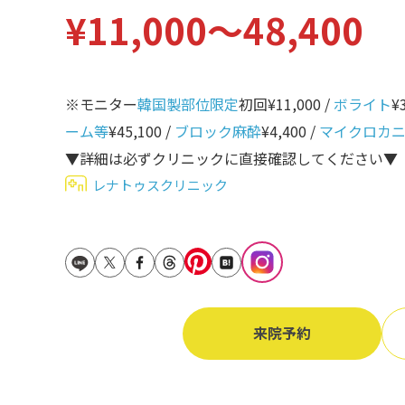
¥11,000〜48,400
立ち耳
60代
鎖骨
70代
手の甲
※モニター
韓国製部位限定
初回¥11,000 /
ボライト
¥
80代
膝
ーム等
¥45,100 /
ブロック麻酔
¥4,400 /
マイクロカ
90代
▼詳細は必ずクリニックに直接確認してください▼
胸
レナトゥスクリニック
Region
地域から探す
東京
大阪
名古屋
来院予約
仙台
福岡