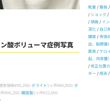
眩暈
/
霧視
/
ショック
/
/
頭痛
/
イン
深化
/
自己
膿瘍
/
骨吸
ロン酸ボリューマ症例写真
血、脳梗塞)
異常
/
ケロ
起、肉芽腫
/
修正位置
ギー
/
感染
 通常価格
¥90,200
/
ボライト
1ヶ所
¥66,000
/
ボ
ヶ所
¥90,200
/
韓国製
1ヶ所
¥22,000
0