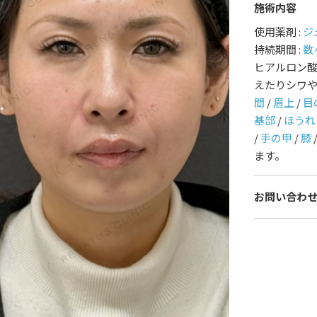
施術内容
護師一覧
規約
使用薬剤 :
ジ
持続期間 :
数
ヒアルロン
着情報
コラム
えたりシワ
間
/
眉上
/
目
基部
/
ほうれ
/
手の甲
/
膝
ます。
お問い合わ