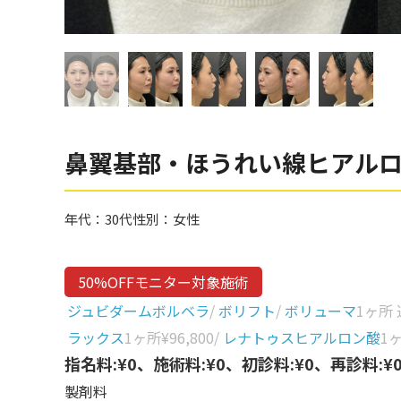
眼窩縁（目の下）
Gender
性別から探す
ゴルゴライン
女性
鼻
男性
ほうれい線
その他
鼻翼基部
鼻翼基部・ほうれい線ヒアル
頬
Age
年代から探す
唇
年代：
30代
性別：
女性
口角
10代
50%OFFモニター対象施術
顎
20代
ジュビダームボルベラ
/
ボリフト
/
ボリューマ
1ヶ所
首
30代
ラックス
1ヶ所
¥96,800
/
レナトゥスヒアルロン酸
1
ヒアルロン酸リフトアッ
指名料:¥0、施術料:¥0、初診料:¥0、再診料:¥
40代
プ
製剤料
50代