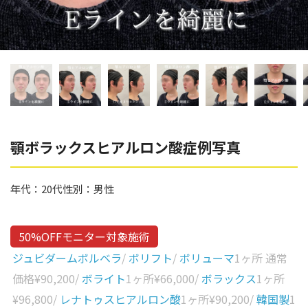
辻橋 勇祐
ボライト
阿部 竜介
レナトゥスヒアルロン酸
ダイヤモンドフィール/ピ
Parts
ネハ
部位から探す
スネコス
額
顎ボラックスヒアルロン酸症例写真
リジュラン
こめかみ
ゴウリ
年代：
20代
性別：
男性
眉間
糸リフト
眉上
目の下のクマ取り
50%OFFモニター対象施術
目の上
ジュビダームボルベラ
/
ボリフト
/
ボリューマ
1ヶ所 通常
その他
涙袋
価格
¥90,200
/
ボライト
1ヶ所
¥66,000
/
ボラックス
1ヶ所
¥96,800
/
レナトゥスヒアルロン酸
1ヶ所
¥90,200
/
韓国製
1
眼窩縁（目の下）
Gender