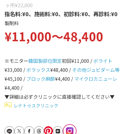
性別から探す
ヶ所
¥22,000
ゴルゴライン
指名料:¥0、施術料:¥0、初診料:¥0、再診料:¥0
女性
鼻
製剤料
男性
¥11,000〜48,400
ほうれい線
その他
鼻翼基部
頬
※モニター
韓国製部位限定
初回¥11,000 /
ボライト
Age
年代から探す
唇
¥33,000 /
ボラックス
¥48,400 /
その他ジュビダーム等
¥45,100 /
ブロック麻酔
¥4,400 /
マイクロカニューレ
口角
10代
¥4,400 /
顎
20代
▼詳細は必ずクリニックに直接確認してください▼
首
30代
レナトゥスクリニック
ヒアルロン酸リフトアッ
40代
プ
50代