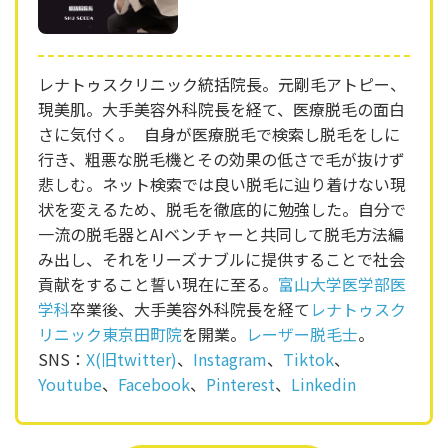
レナトゥスクリニック統括院長。元剛毛アトピー、
現美肌。大手美容外科院長を経て、医療脱毛の面白
さに気付く。 自身が医療脱毛で検索し脱毛をしに
行き、粗悪な脱毛機とその効果の低さで毛が抜けず
悲しむ。ネット検索では良い脱毛に辿り着けない現
状を変えるため、脱毛を徹底的に勉強した。自分で
一流の脱毛器とAIベンチャーと共同して脱毛方法編
み出し、それをリーズナブルに提供することで社会
貢献をすること誓い現在に至る。
富山大学医学部医
学科
卒業後、大手美容外科院長を経て
レナトゥスク
リニック東京田町院
を開業。
レーザー脱毛士
。
SNS：
X(旧twitter)
、
Instagram
、
Tiktok
、
Youtube
、
Facebook
、
Pinterest
、
Linkedin