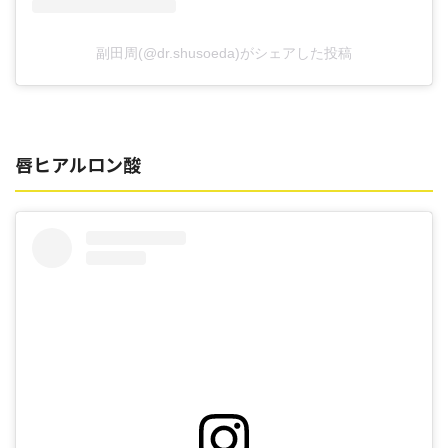
副田周(@dr.shusoeda)がシェアした投稿
唇ヒアルロン酸