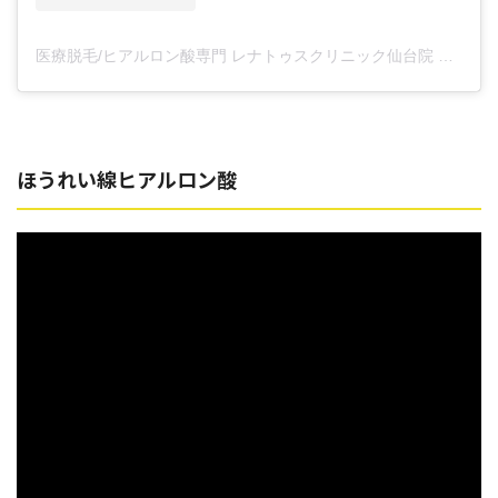
医療脱毛/ヒアルロン酸専門 レナトゥスクリニック仙台院 高橋希(@renaclisendai)がシェアした投稿
ほうれい線ヒアルロン酸