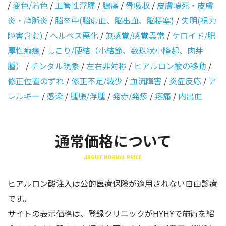
/
変色/着色
/
血管性浮腫
/
膿瘍
/
骨吸収
/
皮膚壊死・皮膚
炎・静脈炎
/
脳卒中(脳虚血、脳出血、脳梗塞)
/
失明(視力
障害含む)
/
ヘルペス悪化
/
無感覚/感覚異常
/
ケロイド/肥
厚性瘢痕
/
しこり/硬結（小結節、数珠状小隆起、肉芽
腫）
/
チンダル現象
/
左右非対称
/
ヒアルロン酸の移動
/
修正位置のずれ
/
修正不足/減少
/
血流障害
/
炎症反応
/
ア
レルギー
/
感染
/
腫脹/浮腫
/
発赤/発疹
/
疼痛
/
内出血
通常価格について
ABOUT NORMAL PRICE
ヒアルロン酸注入は公的医療保険が適用されない自由診療
です。
サイトの表示価格は、登録クリニックがHYHYで施術を紹