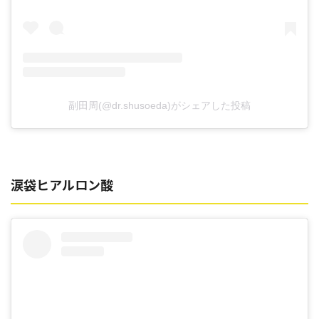
副田周(@dr.shusoeda)がシェアした投稿
涙袋ヒアルロン酸