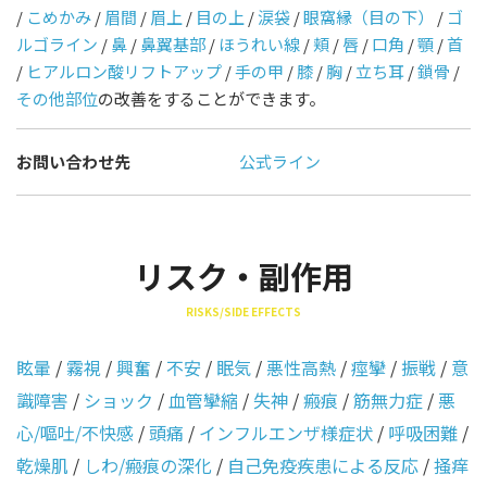
/
こめかみ
/
眉間
/
眉上
/
目の上
/
涙袋
/
眼窩縁（目の下）
/
ゴ
ルゴライン
/
鼻
/
鼻翼基部
/
ほうれい線
/
頬
/
唇
/
口角
/
顎
/
首
/
ヒアルロン酸リフトアップ
/
手の甲
/
膝
/
胸
/
立ち耳
/
鎖骨
/
その他部位
の改善をすることができます。
お問い合わせ先
公式ライン
リスク・副作用
RISKS/SIDE EFFECTS
眩暈
/
霧視
/
興奮
/
不安
/
眠気
/
悪性高熱
/
痙攣
/
振戦
/
意
識障害
/
ショック
/
血管攣縮
/
失神
/
瘢痕
/
筋無力症
/
悪
心/嘔吐/不快感
/
頭痛
/
インフルエンザ様症状
/
呼吸困難
/
乾燥肌
/
しわ/瘢痕の深化
/
自己免疫疾患による反応
/
掻痒