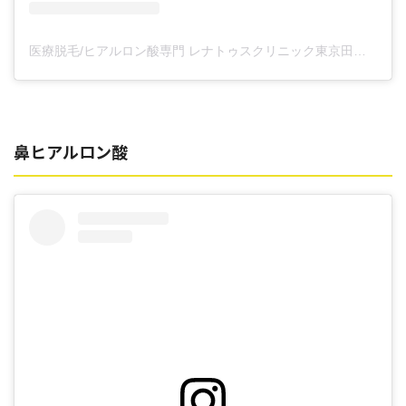
医療脱毛/ヒアルロン酸専門 レナトゥスクリニック東京田町院 東山麻伊子(@dr.higashiyama)がシェアした投稿
鼻ヒアルロン酸