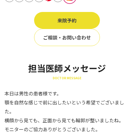
立ち耳
60代
鎖骨
70代
来院予約
手の甲
80代
膝
ご相談・お問い合わせ
90代
胸
Region
担当医師メッセージ
地域から探す
DOCTOR MESSAGE
東京
大阪
本日は男性の患者様です。
顎を自然な感じで前に出したいという希望でございまし
名古屋
た。
仙台
横顔から見ても、正面から見ても輪郭が整いましたね。
福岡
モニターのご協力ありがとうございました。