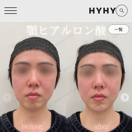
一覧
ヒアルロン酸注入症例一覧
運営元情報
ヒアルロン酸注入
医療脱毛
医療脱毛症例一覧
よくあるご質問
Doctor
Preparation
担当医師から探す
製剤から探す
アートメイク症例一覧
お問い合わせ
クリニック一覧
プライバシーポリシー
副田 周
ザーフ(XERF)
高橋 希
ボラックス
医師一覧
未成年の方へ
東山 麻伊子
ボリューマ
看護師一覧
規約
松村 仁
ボリフト
新着情報
コラム
泉 洋平
ボルベラ