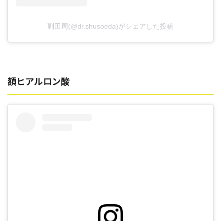
副田周(@dr.shusoeda)がシェアした投稿
額ヒアルロン酸