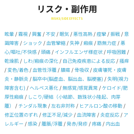
リスク・副作用
RISKS/SIDE EFFECTS
眩暈
/
霧視
/
興奮
/
不安
/
眠気
/
悪性高熱
/
痙攣
/
振戦
/
意
識障害
/
ショック
/
血管攣縮
/
失神
/
瘢痕
/
筋無力症
/
悪
心/嘔吐/不快感
/
頭痛
/
インフルエンザ様症状
/
呼吸困難
/
乾燥肌
/
しわ/瘢痕の深化
/
自己免疫疾患による反応
/
掻痒
/
変色/着色
/
血管性浮腫
/
膿瘍
/
骨吸収
/
皮膚壊死・皮膚
炎・静脈炎
/
脳卒中(脳虚血、脳出血、脳梗塞)
/
失明(視力
障害含む)
/
ヘルペス悪化
/
無感覚/感覚異常
/
ケロイド/肥
厚性瘢痕
/
しこり/硬結（小結節、数珠状小隆起、肉芽
腫）
/
チンダル現象
/
左右非対称
/
ヒアルロン酸の移動
/
修正位置のずれ
/
修正不足/減少
/
血流障害
/
炎症反応
/
ア
レルギー
/
感染
/
腫脹/浮腫
/
発赤/発疹
/
疼痛
/
内出血