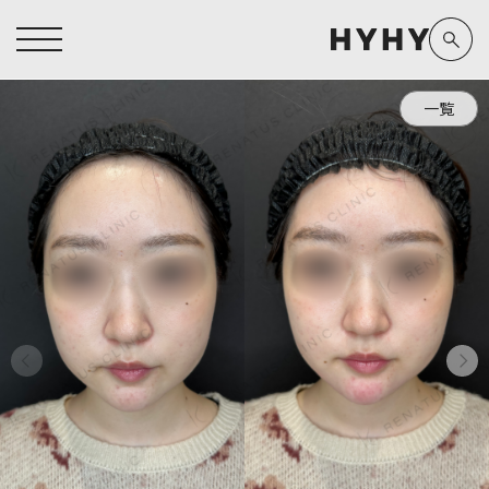
一覧
ヒアルロン酸注入症例一覧
運営元情報
ヒアルロン酸注入
医療脱毛
医療脱毛症例一覧
よくあるご質問
Doctor
Preparation
担当医師から探す
製剤から探す
アートメイク症例一覧
お問い合わせ
クリニック一覧
プライバシーポリシー
副田 周
ザーフ(XERF)
高橋 希
ボラックス
医師一覧
未成年の方へ
東山 麻伊子
ボリューマ
看護師一覧
規約
松村 仁
ボリフト
新着情報
コラム
泉 洋平
ボルベラ