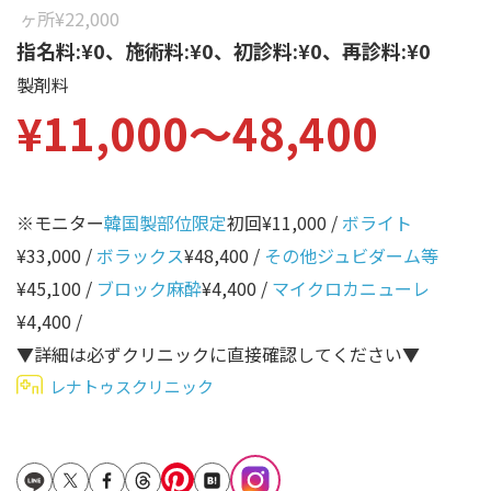
性別から探す
ヶ所
¥22,000
ゴルゴライン
指名料:¥0、施術料:¥0、初診料:¥0、再診料:¥0
女性
鼻
製剤料
男性
¥11,000〜48,400
ほうれい線
その他
鼻翼基部
頬
※モニター
韓国製部位限定
初回¥11,000 /
ボライト
Age
年代から探す
唇
¥33,000 /
ボラックス
¥48,400 /
その他ジュビダーム等
¥45,100 /
ブロック麻酔
¥4,400 /
マイクロカニューレ
口角
10代
¥4,400 /
顎
20代
▼詳細は必ずクリニックに直接確認してください▼
首
30代
レナトゥスクリニック
ヒアルロン酸リフトアッ
40代
プ
50代