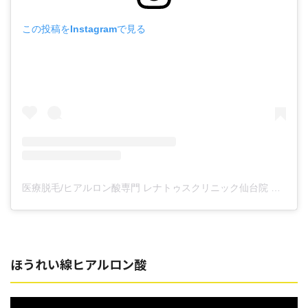
この投稿をInstagramで見る
医療脱毛/ヒアルロン酸専門 レナトゥスクリニック仙台院 高橋希(@renaclisendai)がシェアした投稿
ほうれい線ヒアルロン酸