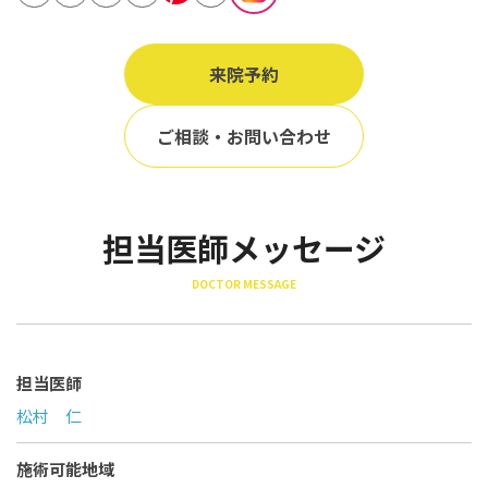
立ち耳
60代
鎖骨
70代
来院予約
手の甲
80代
膝
ご相談・お問い合わせ
90代
胸
Region
担当医師メッセージ
地域から探す
DOCTOR MESSAGE
東京
大阪
名古屋
担当医師
松村 仁
仙台
福岡
施術可能地域