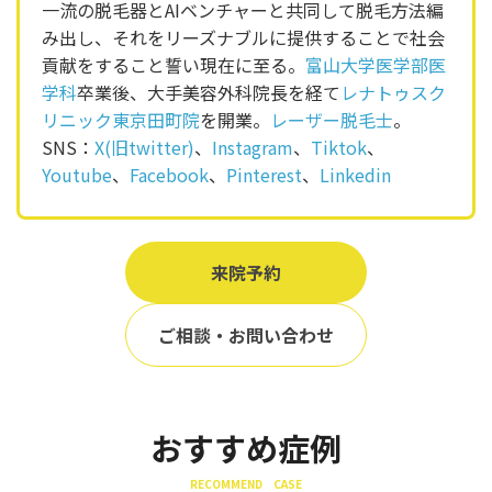
一流の脱毛器とAIベンチャーと共同して脱毛方法編
み出し、それをリーズナブルに提供することで社会
貢献をすること誓い現在に至る。
富山大学医学部医
学科
卒業後、大手美容外科院長を経て
レナトゥスク
リニック東京田町院
を開業。
レーザー脱毛士
。
SNS：
X(旧twitter)
、
Instagram
、
Tiktok
、
Youtube
、
Facebook
、
Pinterest
、
Linkedin
来院予約
ご相談・お問い合わせ
おすすめ症例
RECOMMEND CASE