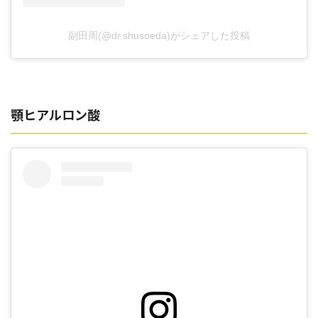
副田周(@dr.shusoeda)がシェアした投稿
顎ヒアルロン酸