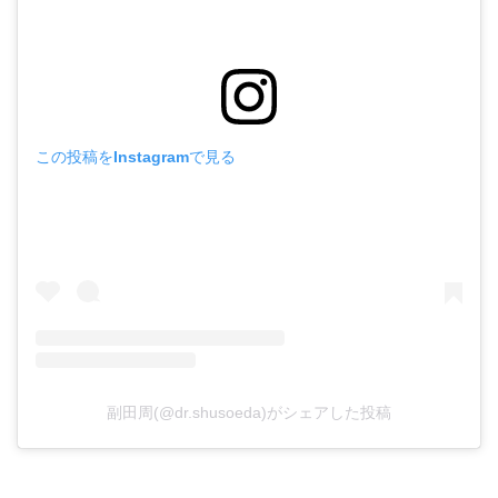
この投稿をInstagramで見る
副田周(@dr.shusoeda)がシェアした投稿