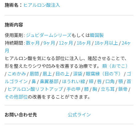
施術名：
ヒアルロン酸注入
施術内容
使用薬剤 :
ジュビダームシリーズ
もしくは
韓国製
持続期間 :
数ヶ月
/
9ヶ月
/
12ヶ月
/
18ヶ月
/
18ヶ月以上
/
24ヶ
月
ヒアルロン酸を気になる部位に注入し、隆起させることで、
形を整えたりシワや凹みを改善する治療です。
額（おでこ）
/
こめかみ
/
眉間
/
眉上
/
目の上
/
涙袋
/
眼窩縁（目の下）
/
ゴ
ルゴライン
/
鼻
/
鼻翼基部
/
ほうれい線
/
頬
/
唇
/
口角
/
顎
/
首
/
ヒアルロン酸リフトアップ
/
手の甲
/
膝
/
胸
/
立ち耳
/
鎖骨
/
その他部位
の改善をすることができます。
お問い合わせ先
公式ライン