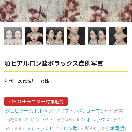
辻橋 勇祐
ボライト
阿部 竜介
レナトゥスヒアルロン酸
ダイヤモンドフィール/ピ
Parts
ネハ
部位から探す
スネコス
額
顎ヒアルロン酸ボラックス症例写真
リジュラン
こめかみ
ゴウリ
年代：
20代
性別：
女性
眉間
糸リフト
眉上
目の下のクマ取り
50%OFFモニター対象施術
目の上
ジュビダームボルベラ
/
ボリフト
/
ボリューマ
1ヶ所 通常
その他
涙袋
価格
¥90,200
/
ボライト
1ヶ所
¥66,000
/
ボラックス
1ヶ所
¥96,800
/
レナトゥスヒアルロン酸
1ヶ所
¥90,200
/
韓国製
1
眼窩縁（目の下）
Gender