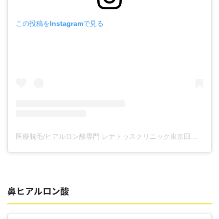
この投稿をInstagramで見る
医療脱毛/ヒアルロン酸専門 レナトゥスクリニック東京田町院 東山麻伊子(@dr.higashiyama)がシェアした投稿
鼻ヒアルロン酸