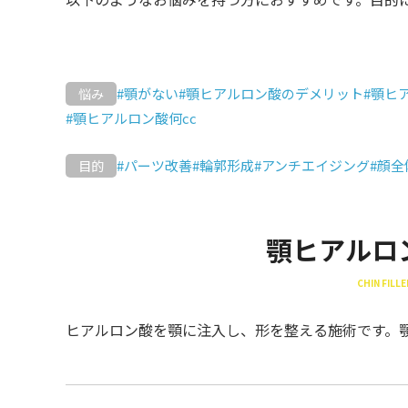
#顎がない
#顎ヒアルロン酸のデメリット
#顎ヒ
悩み
#顎ヒアルロン酸何cc
#パーツ改善
#輪郭形成
#アンチエイジング
#顔
目的
顎ヒアルロ
CHIN FILLE
ヒアルロン酸を顎に注入し、形を整える施術です。