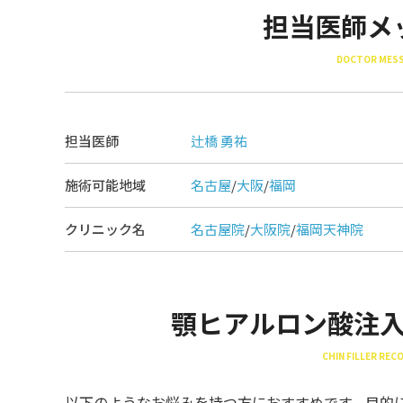
担当医師メ
DOCTOR MES
担当医師
辻橋 勇祐
施術可能地域
名古屋
/
大阪
/
福岡
クリニック名
名古屋院
/
大阪院
/
福岡天神院
顎ヒアルロン酸注
CHIN FILLER RE
以下のようなお悩みを持つ方におすすめです。目的