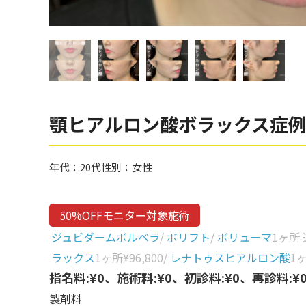
眼窩縁（目の下）
Gender
性別から探す
ゴルゴライン
女性
鼻
男性
ほうれい線
その他
鼻翼基部
顎ヒアルロン酸ボラックス症
頬
Age
年代から探す
唇
年代：
20代
性別：
女性
口角
10代
50%OFFモニター対象施術
顎
20代
ジュビダームボルベラ
/
ボリフト
/
ボリューマ
1ヶ所
首
30代
ラックス
1ヶ所
¥96,800
/
レナトゥスヒアルロン酸
1
ヒアルロン酸リフトアッ
指名料:¥0、施術料:¥0、初診料:¥0、再診料:¥
40代
プ
製剤料
50代