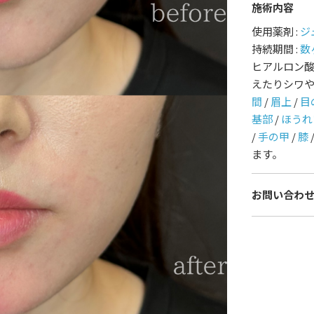
施術内容
護師一覧
規約
使用薬剤 :
ジ
持続期間 :
数
ヒアルロン
着情報
コラム
えたりシワ
間
/
眉上
/
目
基部
/
ほうれ
/
手の甲
/
膝
ます。
お問い合わ