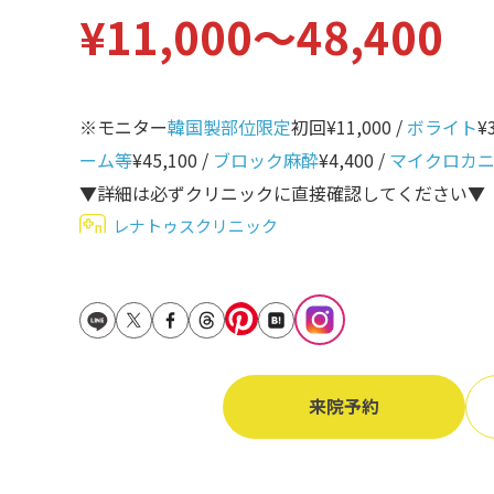
¥11,000〜48,400
立ち耳
60代
鎖骨
70代
手の甲
※モニター
韓国製部位限定
初回¥11,000 /
ボライト
¥
80代
膝
ーム等
¥45,100 /
ブロック麻酔
¥4,400 /
マイクロカ
90代
▼詳細は必ずクリニックに直接確認してください▼
胸
レナトゥスクリニック
Region
地域から探す
東京
大阪
名古屋
来院予約
仙台
福岡