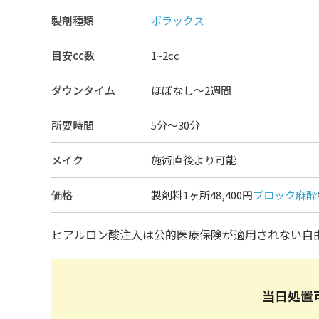
製剤種類
ボラックス
目安cc数
1~2cc
ダウンタイム
ほぼなし〜2週間
所要時間
5分～30分
メイク
施術直後より可能
価格
製剤料1ヶ所48,400円
ブロック麻酔
ヒアルロン酸注入は公的医療保険が適用されない自
当日処置