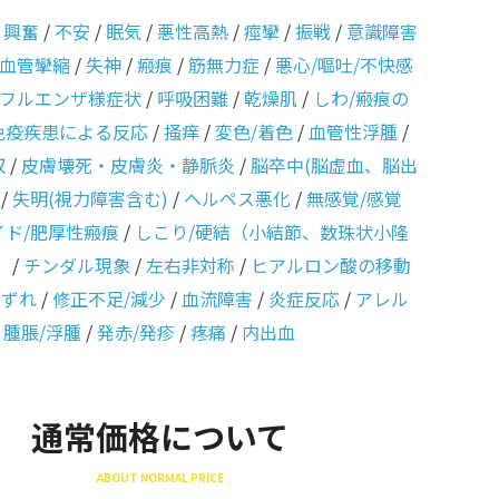
/
興奮
/
不安
/
眠気
/
悪性高熱
/
痙攣
/
振戦
/
意識障害
血管攣縮
/
失神
/
瘢痕
/
筋無力症
/
悪心/嘔吐/不快感
フルエンザ様症状
/
呼吸困難
/
乾燥肌
/
しわ/瘢痕の
免疫疾患による反応
/
掻痒
/
変色/着色
/
血管性浮腫
/
収
/
皮膚壊死・皮膚炎・静脈炎
/
脳卒中(脳虚血、脳出
/
失明(視力障害含む)
/
ヘルペス悪化
/
無感覚/感覚
イド/肥厚性瘢痕
/
しこり/硬結（小結節、数珠状小隆
）
/
チンダル現象
/
左右非対称
/
ヒアルロン酸の移動
のずれ
/
修正不足/減少
/
血流障害
/
炎症反応
/
アレル
/
腫脹/浮腫
/
発赤/発疹
/
疼痛
/
内出血
通常価格について
ABOUT NORMAL PRICE