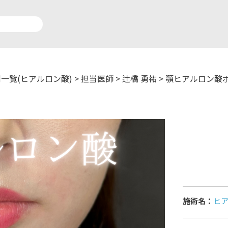
一覧(ヒアルロン酸)
>
担当医師
>
辻橋 勇祐
>
顎ヒアルロン酸
アルロン酸注入症例一覧
運営元情報
療脱毛症例一覧
よくあるご質問
ートメイク症例一覧
お問い合わせ
リニック一覧
プライバシーポリシー
施術名：
ヒ
師一覧
未成年の方へ