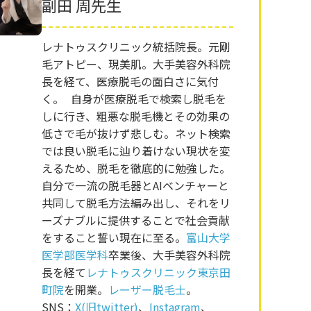
副田 周先生
レナトゥスクリニック統括院長。元剛
毛アトピー、現美肌。大手美容外科院
長を経て、医療脱毛の面白さに気付
く。 自身が医療脱毛で検索し脱毛を
しに行き、粗悪な脱毛機とその効果の
低さで毛が抜けず悲しむ。ネット検索
では良い脱毛に辿り着けない現状を変
えるため、脱毛を徹底的に勉強した。
自分で一流の脱毛器とAIベンチャーと
共同して脱毛方法編み出し、それをリ
ーズナブルに提供することで社会貢献
をすること誓い現在に至る。
富山大学
医学部医学科
卒業後、大手美容外科院
長を経て
レナトゥスクリニック東京田
町院
を開業。
レーザー脱毛士
。
SNS：
X(旧twitter)
、
Instagram
、