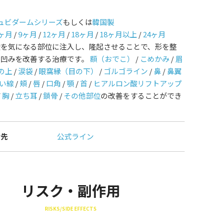
ュビダームシリーズ
もしくは
韓国製
ヶ月
/
9ヶ月
/
12ヶ月
/
18ヶ月
/
18ヶ月以上
/
24ヶ月
酸を気になる部位に注入し、隆起させることで、形を整
や凹みを改善する治療です。
額（おでこ）
/
こめかみ
/
眉
の上
/
涙袋
/
眼窩縁（目の下）
/
ゴルゴライン
/
鼻
/
鼻翼
い線
/
頬
/
唇
/
口角
/
顎
/
首
/
ヒアルロン酸リフトアップ
/
胸
/
立ち耳
/
鎖骨
/
その他部位
の改善をすることができ
せ先
公式ライン
リスク・副作用
RISKS/SIDE EFFECTS