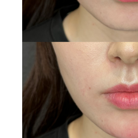
泉 洋平
ボルベラ
看
辻橋 勇祐
ボライト
阿部 竜介
レナトゥスヒアルロン酸
新
ダイヤモンドフィール/ピ
Parts
ネハ
部位から探す
スネコス
額
リジュラン
こめかみ
ゴウリ
眉間
糸リフト
眉上
目の下のクマ取り
目の上
その他
涙袋