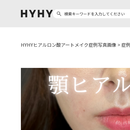
HYHYヒアルロン酸アートメイク症例写真画像
>
症例
ヒアルロン酸注入
医療脱毛
ヒ
Doctor
Preparation
医
担当医師から探す
製剤から探す
副田 周
ザーフ(XERF)
ア
高橋 希
ボラックス
ク
東山 麻伊子
ボリューマ
松村 仁
ボリフト
医