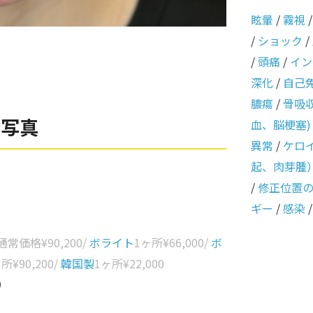
眩暈
/
霧視
/
ショック
/
/
頭痛
/
イン
深化
/
自己
膿瘍
/
骨吸
例写真
血、脳梗塞)
異常
/
ケロ
起、肉芽腫
/
修正位置
ギー
/
感染
 通常価格
¥90,200
/
ボライト
1ヶ所
¥66,000
/
ボ
ヶ所
¥90,200
/
韓国製
1ヶ所
¥22,000
0