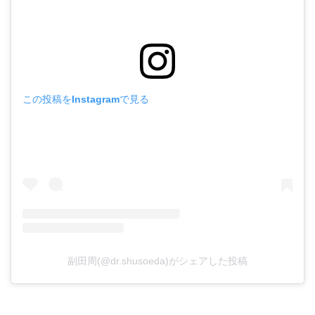
この投稿をInstagramで見る
副田周(@dr.shusoeda)がシェアした投稿