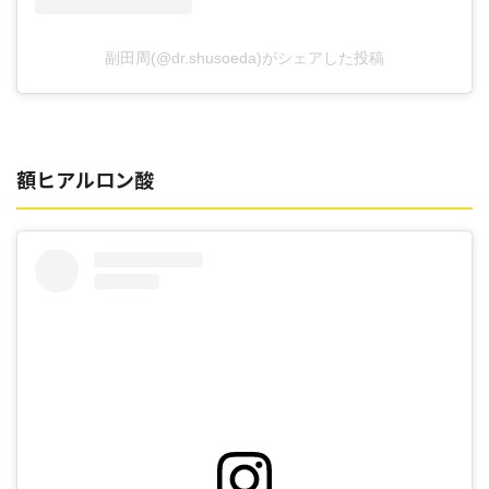
副田周(@dr.shusoeda)がシェアした投稿
額ヒアルロン酸