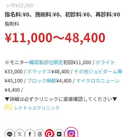
性別から探す
ヶ所
¥22,000
ゴルゴライン
指名料:¥0、施術料:¥0、初診料:¥0、再診料:¥0
女性
鼻
製剤料
男性
¥11,000〜48,400
ほうれい線
その他
鼻翼基部
頬
※モニター
韓国製部位限定
初回¥11,000 /
ボライト
Age
年代から探す
唇
¥33,000 /
ボラックス
¥48,400 /
その他ジュビダーム等
¥45,100 /
ブロック麻酔
¥4,400 /
マイクロカニューレ
口角
10代
¥4,400 /
顎
20代
▼詳細は必ずクリニックに直接確認してください▼
首
30代
レナトゥスクリニック
ヒアルロン酸リフトアッ
40代
プ
50代