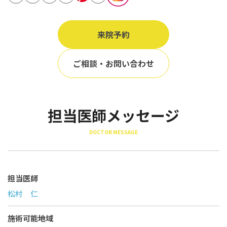
立ち耳
60代
鎖骨
70代
来院予約
手の甲
80代
膝
ご相談・お問い合わせ
90代
胸
Region
担当医師メッセージ
地域から探す
DOCTOR MESSAGE
東京
大阪
名古屋
担当医師
松村 仁
仙台
福岡
施術可能地域