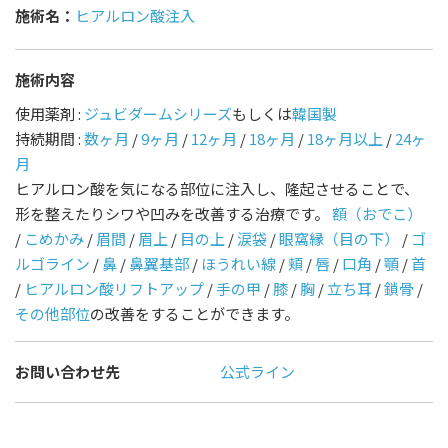
施術名：
ヒアルロン酸注入
施術内容
使用薬剤 :
ジュビダームシリーズ
もしくは
韓国製
持続期間 :
数ヶ月
/
9ヶ月
/
12ヶ月
/
18ヶ月
/
18ヶ月以上
/
24ヶ
月
ヒアルロン酸を気になる部位に注入し、隆起させることで、
形を整えたりシワや凹みを改善する治療です。
額（おでこ）
/
こめかみ
/
眉間
/
眉上
/
目の上
/
涙袋
/
眼窩縁（目の下）
/
ゴ
ルゴライン
/
鼻
/
鼻翼基部
/
ほうれい線
/
頬
/
唇
/
口角
/
顎
/
首
/
ヒアルロン酸リフトアップ
/
手の甲
/
膝
/
胸
/
立ち耳
/
鎖骨
/
その他部位
の改善をすることができます。
お問い合わせ先
公式ライン