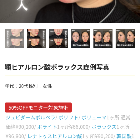
辻橋 勇祐
ボライト
阿部 竜介
レナトゥスヒアルロン酸
ダイヤモンドフィール/ピ
Parts
ネハ
部位から探す
スネコス
額
顎ヒアルロン酸ボラックス症例写真
リジュラン
こめかみ
ゴウリ
年代：
20代
性別：
女性
眉間
糸リフト
眉上
目の下のクマ取り
50%OFFモニター対象施術
目の上
ジュビダームボルベラ
/
ボリフト
/
ボリューマ
1ヶ所 通常
その他
涙袋
価格
¥90,200
/
ボライト
1ヶ所
¥66,000
/
ボラックス
1ヶ所
¥96,800
/
レナトゥスヒアルロン酸
1ヶ所
¥90,200
/
韓国製
1
眼窩縁（目の下）
Gender