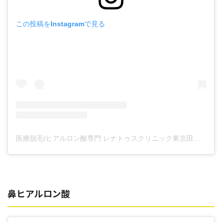
この投稿をInstagramで見る
医療脱毛/ヒアルロン酸専門 レナトゥスクリニック東京田町院 東山麻伊子(@dr.higashiyama)がシェアした投稿
鼻ヒアルロン酸