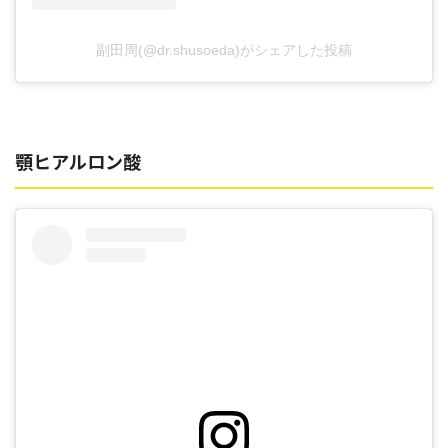
副田周(@dr.shusoeda)がシェアした投稿
顎ヒアルロン酸