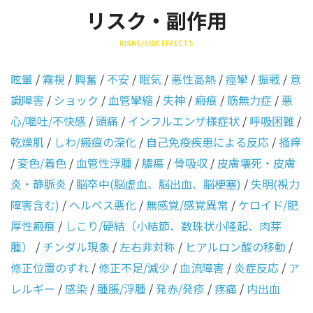
リスク・副作用
RISKS/SIDE EFFECTS
眩暈
/
霧視
/
興奮
/
不安
/
眠気
/
悪性高熱
/
痙攣
/
振戦
/
意
識障害
/
ショック
/
血管攣縮
/
失神
/
瘢痕
/
筋無力症
/
悪
心/嘔吐/不快感
/
頭痛
/
インフルエンザ様症状
/
呼吸困難
/
乾燥肌
/
しわ/瘢痕の深化
/
自己免疫疾患による反応
/
掻痒
/
変色/着色
/
血管性浮腫
/
膿瘍
/
骨吸収
/
皮膚壊死・皮膚
炎・静脈炎
/
脳卒中(脳虚血、脳出血、脳梗塞)
/
失明(視力
障害含む)
/
ヘルペス悪化
/
無感覚/感覚異常
/
ケロイド/肥
厚性瘢痕
/
しこり/硬結（小結節、数珠状小隆起、肉芽
腫）
/
チンダル現象
/
左右非対称
/
ヒアルロン酸の移動
/
修正位置のずれ
/
修正不足/減少
/
血流障害
/
炎症反応
/
ア
レルギー
/
感染
/
腫脹/浮腫
/
発赤/発疹
/
疼痛
/
内出血