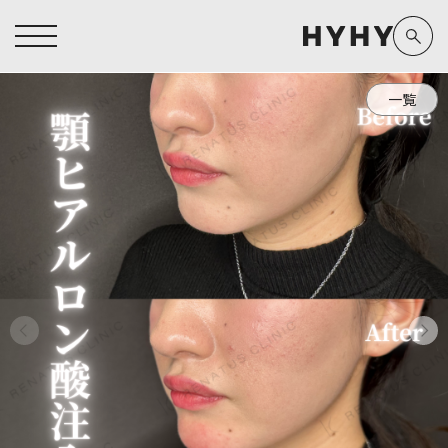
一覧
ヒアルロン酸注入症例一覧
運営元情報
ヒアルロン酸注入
医療脱毛
医療脱毛症例一覧
よくあるご質問
Doctor
Preparation
担当医師から探す
製剤から探す
アートメイク症例一覧
お問い合わせ
クリニック一覧
プライバシーポリシー
副田 周
ザーフ(XERF)
高橋 希
ボラックス
医師一覧
未成年の方へ
東山 麻伊子
ボリューマ
看護師一覧
規約
松村 仁
ボリフト
新着情報
コラム
泉 洋平
ボルベラ