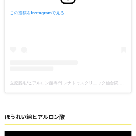
この投稿をInstagramで見る
医療脱毛/ヒアルロン酸専門 レナトゥスクリニック仙台院 高橋希(@renaclisendai)がシェアした投稿
ほうれい線ヒアルロン酸