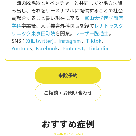
一流の脱毛器とAIベンチャーと共同して脱毛方法編
み出し、それをリーズナブルに提供することで社会
貢献をすること誓い現在に至る。
富山大学医学部医
学科
卒業後、大手美容外科院長を経て
レナトゥスク
リニック東京田町院
を開業。
レーザー脱毛士
。
SNS：
X(旧twitter)
、
Instagram
、
Tiktok
、
Youtube
、
Facebook
、
Pinterest
、
Linkedin
来院予約
ご相談・お問い合わせ
おすすめ症例
RECOMMEND CASE