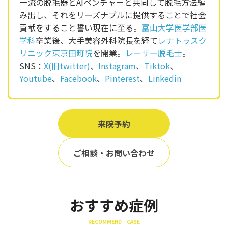
一流の脱毛器とAIベンチャーと共同して脱毛方法編
み出し、それをリーズナブルに提供することで社会
貢献をすること誓い現在に至る。
富山大学医学部医
学科
卒業後、大手美容外科院長を経て
レナトゥスク
リニック東京田町院
を開業。
レーザー脱毛士
。
SNS：
X(旧twitter)
、
Instagram
、
Tiktok
、
Youtube
、
Facebook
、
Pinterest
、
Linkedin
来院予約
ご相談・お問い合わせ
おすすめ症例
RECOMMEND CASE