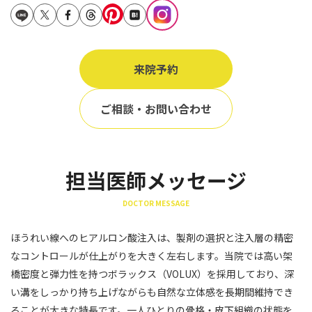
立ち耳
60代
鎖骨
70代
手の甲
来院予約
80代
膝
90代
ご相談・お問い合わせ
胸
Region
地域から探す
担当医師メッセージ
東京
DOCTOR MESSAGE
大阪
ほうれい線へのヒアルロン酸注入は、製剤の選択と注入層の精密
名古屋
なコントロールが仕上がりを大きく左右します。当院では高い架
仙台
橋密度と弾力性を持つボラックス（VOLUX）を採用しており、深
い溝をしっかり持ち上げながらも自然な立体感を長期間維持でき
福岡
ることが大きな特長です。一人ひとりの骨格・皮下組織の状態を