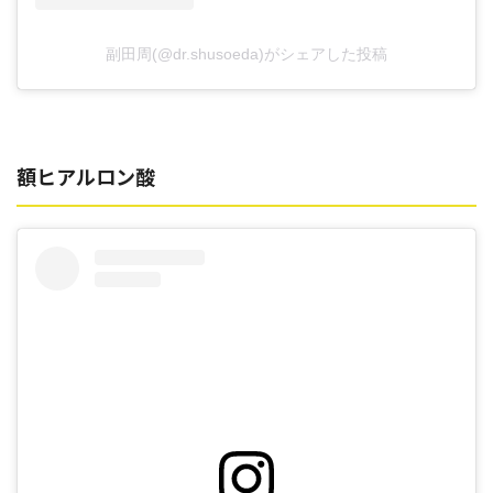
副田周(@dr.shusoeda)がシェアした投稿
額ヒアルロン酸