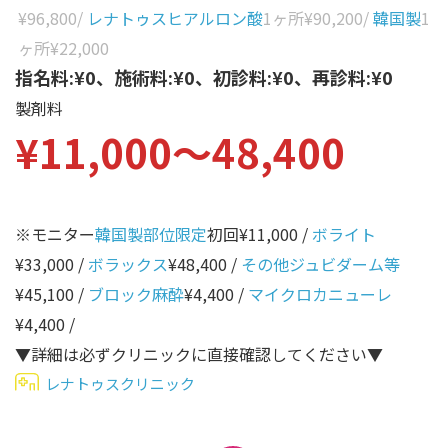
性別から探す
¥96,800
/
レナトゥスヒアルロン酸
1ヶ所
¥90,200
/
韓国製
1
ゴルゴライン
ヶ所
¥22,000
女性
鼻
指名料:¥0、施術料:¥0、初診料:¥0、再診料:¥0
男性
製剤料
ほうれい線
¥11,000〜48,400
その他
鼻翼基部
頬
Age
年代から探す
唇
※モニター
韓国製部位限定
初回¥11,000 /
ボライト
¥33,000 /
ボラックス
¥48,400 /
その他ジュビダーム等
口角
10代
¥45,100 /
ブロック麻酔
¥4,400 /
マイクロカニューレ
顎
20代
¥4,400 /
首
30代
▼詳細は必ずクリニックに直接確認してください▼
ヒアルロン酸リフトアッ
レナトゥスクリニック
40代
プ
50代