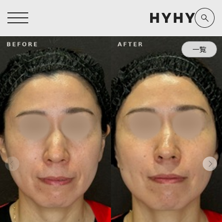
一覧
ヒアルロン酸注入症例一覧
運営元情報
ヒアルロン酸注入
医療脱毛
医療脱毛症例一覧
よくあるご質問
Doctor
Preparation
担当医師から探す
製剤から探す
アートメイク症例一覧
お問い合わせ
クリニック一覧
プライバシーポリシー
副田 周
ザーフ(XERF)
高橋 希
ボラックス
医師一覧
未成年の方へ
東山 麻伊子
ボリューマ
看護師一覧
規約
松村 仁
ボリフト
新着情報
コラム
泉 洋平
ボルベラ