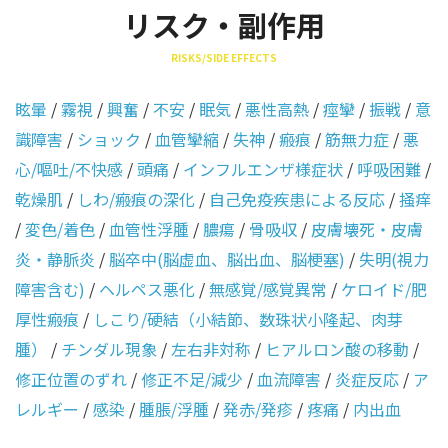
リスク・副作用
RISKS/SIDE EFFECTS
眩暈
/
霧視
/
興奮
/
不安
/
眠気
/
悪性高熱
/
痙攣
/
振戦
/
意
識障害
/
ショック
/
血管攣縮
/
失神
/
瘢痕
/
筋無力症
/
悪
心/嘔吐/不快感
/
頭痛
/
インフルエンザ様症状
/
呼吸困難
/
乾燥肌
/
しわ/瘢痕の深化
/
自己免疫疾患による反応
/
掻痒
/
変色/着色
/
血管性浮腫
/
膿瘍
/
骨吸収
/
皮膚壊死・皮膚
炎・静脈炎
/
脳卒中(脳虚血、脳出血、脳梗塞)
/
失明(視力
障害含む)
/
ヘルペス悪化
/
無感覚/感覚異常
/
ケロイド/肥
厚性瘢痕
/
しこり/硬結（小結節、数珠状小隆起、肉芽
腫）
/
チンダル現象
/
左右非対称
/
ヒアルロン酸の移動
/
修正位置のずれ
/
修正不足/減少
/
血流障害
/
炎症反応
/
ア
レルギー
/
感染
/
腫脹/浮腫
/
発赤/発疹
/
疼痛
/
内出血