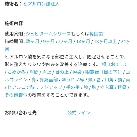
施術名：
ヒアルロン酸注入
施術内容
使用薬剤 :
ジュビダームシリーズ
もしくは
韓国製
持続期間 :
数ヶ月
/
9ヶ月
/
12ヶ月
/
18ヶ月
/
18ヶ月以上
/
24ヶ
月
ヒアルロン酸を気になる部位に注入し、隆起させることで、
形を整えたりシワや凹みを改善する治療です。
額（おでこ）
/
こめかみ
/
眉間
/
眉上
/
目の上
/
涙袋
/
眼窩縁（目の下）
/
ゴ
ルゴライン
/
鼻
/
鼻翼基部
/
ほうれい線
/
頬
/
唇
/
口角
/
顎
/
首
/
ヒアルロン酸リフトアップ
/
手の甲
/
膝
/
胸
/
立ち耳
/
鎖骨
/
その他部位
の改善をすることができます。
お問い合わせ先
公式ライン