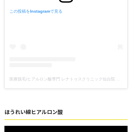
この投稿をInstagramで見る
医療脱毛/ヒアルロン酸専門 レナトゥスクリニック仙台院 高橋希(@renaclisendai)がシェアした投稿
ほうれい線ヒアルロン酸