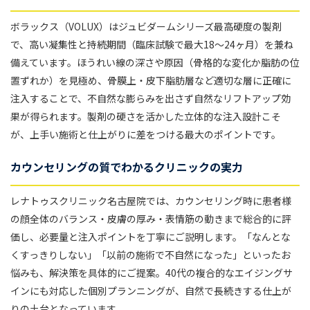
ボラックス（VOLUX）はジュビダームシリーズ最高硬度の製剤
で、高い凝集性と持続期間（臨床試験で最大18〜24ヶ月）を兼ね
備えています。ほうれい線の深さや原因（骨格的な変化か脂肪の位
置ずれか）を見極め、骨膜上・皮下脂肪層など適切な層に正確に
注入することで、不自然な膨らみを出さず自然なリフトアップ効
果が得られます。製剤の硬さを活かした立体的な注入設計こそ
が、上手い施術と仕上がりに差をつける最大のポイントです。
カウンセリングの質でわかるクリニックの実力
レナトゥスクリニック名古屋院では、カウンセリング時に患者様
の顔全体のバランス・皮膚の厚み・表情筋の動きまで総合的に評
価し、必要量と注入ポイントを丁寧にご説明します。「なんとな
くすっきりしない」「以前の施術で不自然になった」といったお
悩みも、解決策を具体的にご提案。40代の複合的なエイジングサ
インにも対応した個別プランニングが、自然で長続きする仕上が
りの土台となっています。