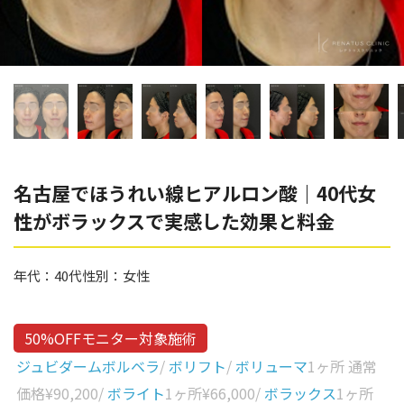
辻橋 勇祐
ボライト
阿部 竜介
レナトゥスヒアルロン酸
ダイヤモンドフィール/ピ
Parts
ネハ
部位から探す
スネコス
額
名古屋でほうれい線ヒアルロン酸｜40代女
リジュラン
性がボラックスで実感した効果と料金
こめかみ
ゴウリ
眉間
糸リフト
年代：
40代
性別：
女性
眉上
目の下のクマ取り
目の上
50%OFFモニター対象施術
その他
涙袋
ジュビダームボルベラ
/
ボリフト
/
ボリューマ
1ヶ所 通常
価格
¥90,200
/
ボライト
1ヶ所
¥66,000
/
ボラックス
1ヶ所
眼窩縁（目の下）
Gender