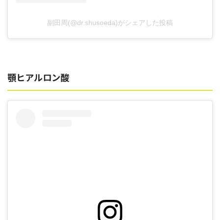
副田周(@dr.shusoeda)がシェアした投稿
顎ヒアルロン酸