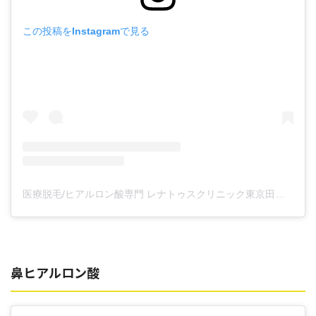
この投稿をInstagramで見る
医療脱毛/ヒアルロン酸専門 レナトゥスクリニック東京田町院 東山麻伊子(@dr.higashiyama)がシェアした投稿
鼻ヒアルロン酸