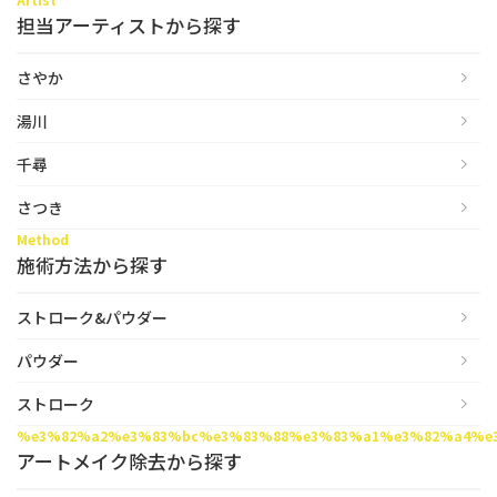
担当アーティストから探す
辻橋 勇祐
ボライト
さやか
阿部 竜介
レナトゥスヒアルロン酸
湯川
ダイヤモンドフィール/ピ
Parts
ネハ
千尋
部位から探す
スネコス
さつき
額
Method
リジュラン
施術方法から探す
こめかみ
ゴウリ
眉間
ストローク&パウダー
糸リフト
眉上
パウダー
目の下のクマ取り
目の上
ストローク
その他
%e3%82%a2%e3%83%bc%e3%83%88%e3%83%a1%e3%82%a4%e
涙袋
アートメイク除去から探す
眼窩縁（目の下）
Gender