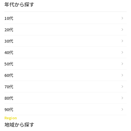
立ち耳
年代から探す
60代
鎖骨
70代
10代
手の甲
80代
20代
膝
90代
30代
胸
40代
Region
50代
地域から探す
60代
東京
70代
大阪
80代
名古屋
90代
仙台
Region
地域から探す
福岡