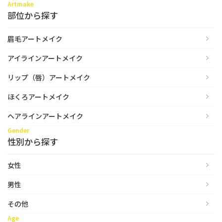
Artmake
性別から探す
部位から探す
ゴルゴライン
女性
鼻
眉毛アートメイク
男性
ほうれい線
アイラインアートメイク
その他
鼻翼基部
リップ（唇）アートメイク
頬
ほくろアートメイク
Age
年代から探す
唇
ヘアラインアートメイク
Gender
口角
10代
性別から探す
顎
20代
女性
首
30代
男性
ヒアルロン酸リフトアッ
40代
その他
プ
50代
Age