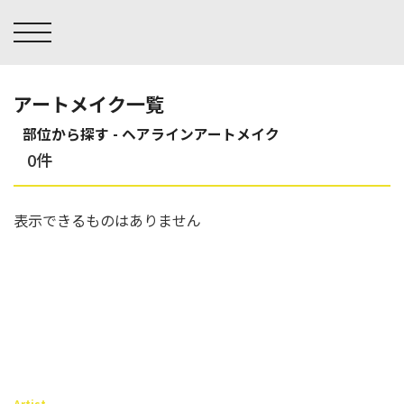
アートメイク一覧
部位から探す - ヘアラインアートメイク
ヒアルロン酸注入症例一覧
運営元情報
ヒアルロン酸注入
医療脱毛
0件
医療脱毛症例一覧
よくあるご質
Doctor
Preparation
担当医師から探す
製剤から探す
アートメイク症例一覧
お問い合わせ
表示できるものはありません
クリニック一覧
プライバシー
副田 周
ザーフ(XERF)
高橋 希
ボラックス
医師一覧
未成年の方へ
東山 麻伊子
ボリューマ
看護師一覧
規約
松村 仁
ボリフト
新着情報
コラム
泉 洋平
ボルベラ
Artist