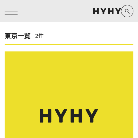
東京一覧
2件
ヒアルロン酸注入症例一覧
運営元情報
ヒアルロン酸注入
医療脱毛
医療脱毛症例一覧
よくあるご質問
Doctor
Preparation
担当医師から探す
製剤から探す
アートメイク症例一覧
お問い合わせ
クリニック一覧
プライバシーポリシー
副田 周
ザーフ(XERF)
高橋 希
ボラックス
医師一覧
未成年の方へ
東山 麻伊子
ボリューマ
看護師一覧
規約
松村 仁
ボリフト
新着情報
コラム
泉 洋平
ボルベラ