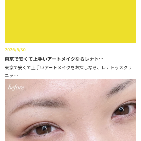
辻橋 勇祐
ボライト
阿部 竜介
レナトゥスヒアルロン酸
ダイヤモンドフィール/ピ
Parts
ネハ
部位から探す
2026/6/30
スネコス
東京で安くて上手いアートメイクならレナト…
額
東京で安くて上手いアートメイクをお探しなら、レナトゥスクリ
リジュラン
ニッ…
こめかみ
ゴウリ
眉間
糸リフト
眉上
目の下のクマ取り
目の上
その他
涙袋
眼窩縁（目の下）
Gender