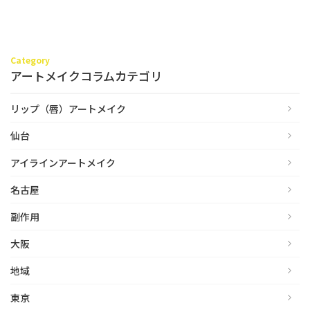
立ち耳
60代
鎖骨
70代
手の甲
Category
80代
アートメイクコラムカテゴリ
膝
90代
リップ（唇）アートメイク
胸
仙台
Region
地域から探す
アイラインアートメイク
東京
名古屋
大阪
副作用
名古屋
大阪
仙台
地域
福岡
東京