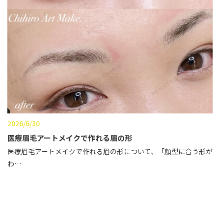
性別から探す
ゴルゴライン
女性
鼻
男性
ほうれい線
その他
鼻翼基部
頬
Age
年代から探す
唇
2026/6/30
口角
10代
医療眉毛アートメイクで作れる眉の形
顎
医療眉毛アートメイクで作れる眉の形について、「顔型に合う形が
20代
わ…
首
30代
ヒアルロン酸リフトアッ
40代
プ
50代