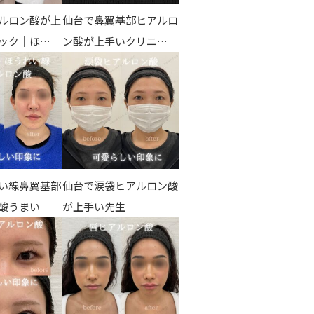
ルロン酸が上
仙台で鼻翼基部ヒアルロ
ック｜ほ…
ン酸が上手いクリニ…
い線鼻翼基部
仙台で涙袋ヒアルロン酸
酸うまい
が上手い先生