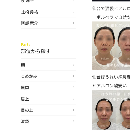
泉 洋平
泉 洋平
ボルベラ
仙台で涙袋ヒアル
辻橋 勇祐
看
辻橋 勇祐
ボライト
｜ボルベラで自然
阿部 竜介
阿部 竜介
レナトゥスヒアルロン酸
新
ダイヤモンドフィール/ピ
Parts
Parts
ネハ
部位から探す
部位から探す
スネコス
額
額
リジュラン
こめかみ
こめかみ
仙台ほうれい線鼻
ゴウリ
ヒアルロン酸安い
眉間
眉間
糸リフト
眉上
眉上
目の下のクマ取り
目の上
目の上
その他
涙袋
涙袋