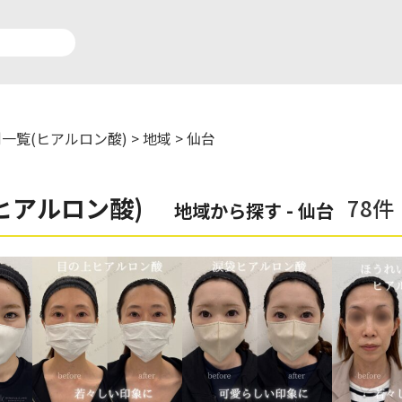
一覧(ヒアルロン酸)
>
地域
>
仙台
アルロン酸注入症例一覧
運営元情報
ヒアルロン酸)
78件
地域から探す - 仙台
療脱毛症例一覧
よくあるご質問
ートメイク症例一覧
お問い合わせ
リニック一覧
プライバシーポリシー
師一覧
未成年の方へ