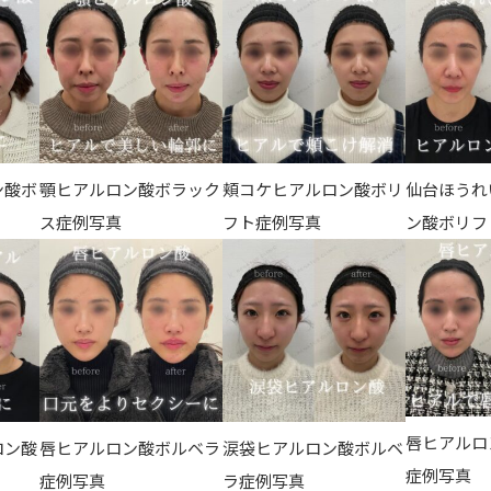
ン酸ボ
顎ヒアルロン酸ボラック
頬コケヒアルロン酸ボリ
仙台ほうれ
ス症例写真
フト症例写真
ン酸ボリフ
唇ヒアルロ
ロン酸
唇ヒアルロン酸ボルベラ
涙袋ヒアルロン酸ボルベ
症例写真
症例写真
ラ症例写真