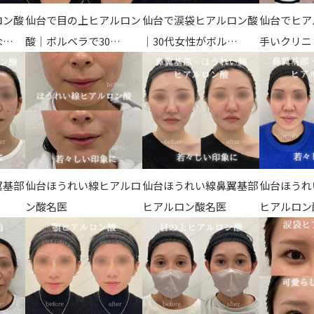
ロン酸
仙台で目の上ヒアルロン
仙台で涙袋ヒアルロン酸
仙台でヒア
護師一覧
規約
な…
酸｜ボルベラで30…
｜30代女性がボル…
手いクリニ
着情報
コラム
翼基部
仙台ほうれい線ヒアルロ
仙台ほうれい線鼻翼基部
仙台ほうれ
ン酸名医
ヒアルロン酸名医
ヒアルロン