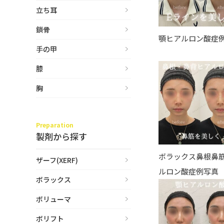
立ち耳
立ち耳
60代
鎖骨
鎖骨
70代
顎ヒアルロン酸症
手の甲
手の甲
80代
膝
膝
90代
胸
胸
Region
地域から探す
Preparation
製剤から探す
東京
ボラックス鼻根鼻
ザーフ(XERF)
大阪
ルロン酸症例写真
ボラックス
名古屋
ボリューマ
仙台
ボリフト
福岡