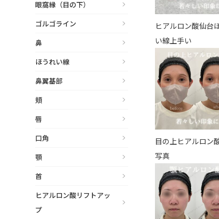
眼窩縁（目の下）
眼窩縁（目の下）
Gender
性別から探す
ゴルゴライン
ゴルゴライン
ヒアルロン酸仙台
女性
い線上手い
鼻
鼻
男性
ほうれい線
ほうれい線
その他
鼻翼基部
鼻翼基部
頬
頬
Age
年代から探す
唇
唇
口角
口角
目の上ヒアルロン
10代
写真
顎
顎
20代
首
首
30代
ヒアルロン酸リフトアッ
ヒアルロン酸リフトアッ
40代
プ
プ
50代