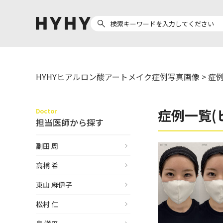
HYHYヒアルロン酸アートメイク症例写真画像
>
症例
ヒアルロン酸注入
医療脱毛
ヒ
症例一覧(
Doctor
Doctor
Preparation
担当医師から探す
医
担当医師から探す
製剤から探す
副田 周
副田 周
ザーフ(XERF)
ア
高橋 希
高橋 希
ボラックス
ク
東山 麻伊子
東山 麻伊子
ボリューマ
松村 仁
松村 仁
ボリフト
医