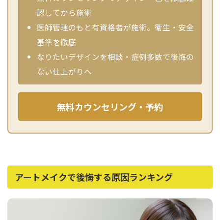
性別から探す
認してから施術
ゴルゴライン
医師管理のもと有資格者が施術。衛生・安全
女性
鼻
基準を徹底
男性
ほうれい線
なりたいデザインを相談・症例多数で後悔の
その他
ない仕上がりへ
鼻翼基部
頬
Age
無料カウンセリング・予約
年代から探す
唇
口角
10代
顎
20代
首
30代
アートメイクで後悔する原因ランキング
ヒアルロン酸リフトアッ
40代
プ
50代