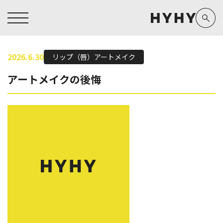
2026.6.30
リップ（唇）アートメイク
ヒアルロン酸注入症例一覧
運営元情報
アートメイクの後悔
ヒアルロン酸注入
医療脱毛
医療脱毛症例一覧
よくあるご質問
Doctor
Preparation
担当医師から探す
製剤から探す
アートメイク症例一覧
お問い合わせ
クリニック一覧
プライバシーポリシー
副田 周
ザーフ(XERF)
高橋 希
ボラックス
医師一覧
未成年の方へ
東山 麻伊子
ボリューマ
看護師一覧
規約
松村 仁
ボリフト
新着情報
コラム
泉 洋平
ボルベラ