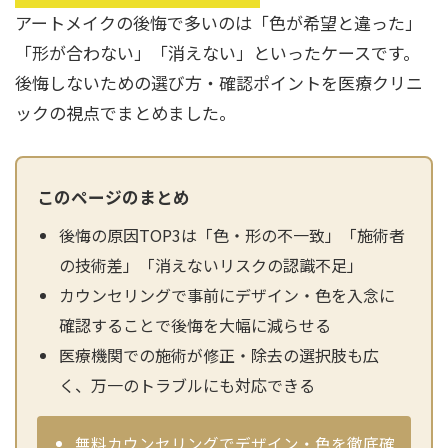
アートメイクの後悔で多いのは「色が希望と違った」
辻橋 勇祐
ボライト
「形が合わない」「消えない」といったケースです。
阿部 竜介
レナトゥスヒアルロン酸
後悔しないための選び方・確認ポイントを医療クリニ
ックの視点でまとめました。
ダイヤモンドフィール/ピ
Parts
ネハ
部位から探す
スネコス
このページのまとめ
額
リジュラン
後悔の原因TOP3は「色・形の不一致」「施術者
こめかみ
ゴウリ
の技術差」「消えないリスクの認識不足」
眉間
カウンセリングで事前にデザイン・色を入念に
糸リフト
確認することで後悔を大幅に減らせる
眉上
目の下のクマ取り
医療機関での施術が修正・除去の選択肢も広
目の上
その他
く、万一のトラブルにも対応できる
涙袋
眼窩縁（目の下）
Gender
無料カウンセリングでデザイン・色を徹底確