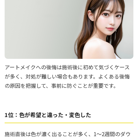
立ち耳
60代
鎖骨
70代
手の甲
80代
膝
90代
胸
Region
アートメイクへの後悔は施術後に初めて気づくケース
地域から探す
が多く、対処が難しい場合もあります。よくある後悔
東京
の原因を把握して、事前に防ぐことが重要です。
大阪
名古屋
1位：色が希望と違った・変色した
仙台
福岡
施術直後は色が濃く出ることが多く、1〜2週間のダウ