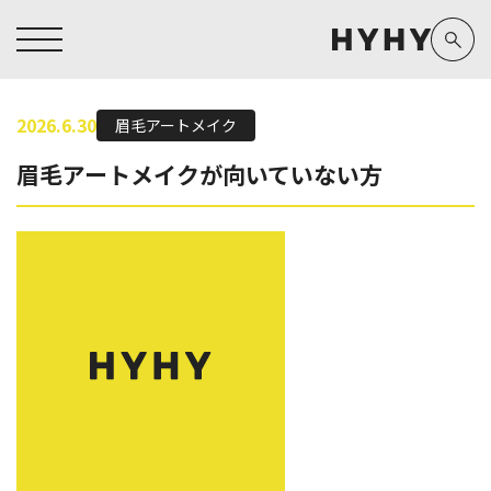
2026.6.30
眉毛アートメイク
ヒアルロン酸注入症例一覧
運営元情報
眉毛アートメイクが向いていない方
ヒアルロン酸注入
医療脱毛
医療脱毛症例一覧
よくあるご質問
Doctor
Preparation
担当医師から探す
製剤から探す
アートメイク症例一覧
お問い合わせ
クリニック一覧
プライバシーポリシー
副田 周
ザーフ(XERF)
高橋 希
ボラックス
医師一覧
未成年の方へ
東山 麻伊子
ボリューマ
看護師一覧
規約
松村 仁
ボリフト
新着情報
コラム
泉 洋平
ボルベラ