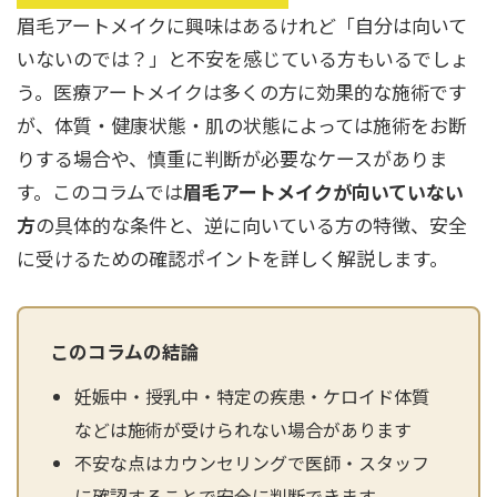
眉毛アートメイクに興味はあるけれど「自分は向いて
辻橋 勇祐
ボライト
いないのでは？」と不安を感じている方もいるでしょ
阿部 竜介
レナトゥスヒアルロン酸
う。医療アートメイクは多くの方に効果的な施術です
が、体質・健康状態・肌の状態によっては施術をお断
ダイヤモンドフィール/ピ
Parts
りする場合や、慎重に判断が必要なケースがありま
ネハ
部位から探す
す。このコラムでは
眉毛アートメイクが向いていない
スネコス
方
の具体的な条件と、逆に向いている方の特徴、安全
額
リジュラン
に受けるための確認ポイントを詳しく解説します。
こめかみ
ゴウリ
眉間
糸リフト
このコラムの結論
眉上
目の下のクマ取り
妊娠中・授乳中・特定の疾患・ケロイド体質
目の上
その他
などは施術が受けられない場合があります
涙袋
不安な点はカウンセリングで医師・スタッフ
眼窩縁（目の下）
Gender
に確認することで安全に判断できます