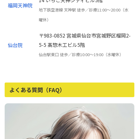
14 いちご天神シティビル5階
福岡天神院
地下鉄空港線 天神駅 徒歩／診療11:00〜20:00（水
曜休）
〒983-0852 宮城県仙台市宮城野区榴岡2-
5-5 髙惣木工ビル5階
仙台院
仙台駅東口 徒歩／診療10:00〜19:00（水曜休）
よくある質問（FAQ）