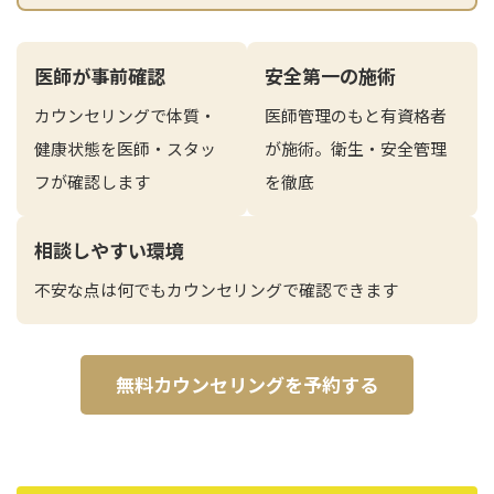
立ち耳
60代
鎖骨
70代
医師が事前確認
安全第一の施術
手の甲
80代
カウンセリングで体質・
医師管理のもと有資格者
膝
健康状態を医師・スタッ
が施術。衛生・安全管理
90代
胸
フが確認します
を徹底
Region
地域から探す
相談しやすい環境
不安な点は何でもカウンセリングで確認できます
東京
大阪
無料カウンセリングを予約する
名古屋
仙台
福岡