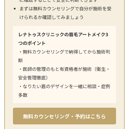
性別から探す
まずは無料カウンセリングで自分が施術を受
ゴルゴライン
けられるか確認してみましょう
女性
鼻
男性
ほうれい線
レナトゥスクリニックの眉毛アートメイク3
その他
つのポイント
鼻翼基部
・無料カウンセリングで納得してから施術判
頬
Age
断
年代から探す
唇
・医師の管理のもと有資格者が施術（衛生・
口角
安全管理徹底）
10代
・なりたい眉のデザインを一緒に相談・症例
顎
20代
多数
首
30代
ヒアルロン酸リフトアッ
40代
無料カウンセリング・予約はこちら
プ
50代