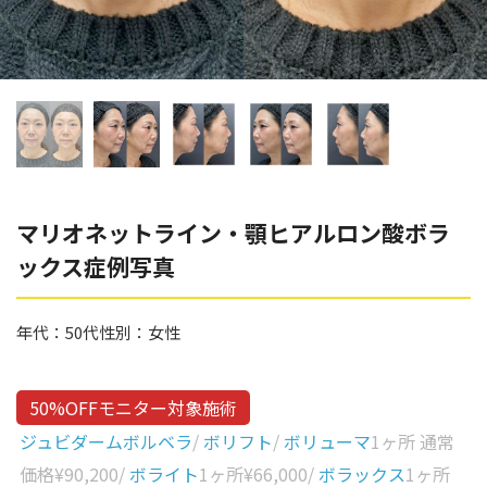
辻橋 勇祐
ボライト
阿部 竜介
レナトゥスヒアルロン酸
ダイヤモンドフィール/ピ
Parts
ネハ
部位から探す
スネコス
額
マリオネットライン・顎ヒアルロン酸ボラ
リジュラン
ックス症例写真
こめかみ
ゴウリ
眉間
糸リフト
年代：
50代
性別：
女性
眉上
目の下のクマ取り
目の上
50%OFFモニター対象施術
その他
涙袋
ジュビダームボルベラ
/
ボリフト
/
ボリューマ
1ヶ所 通常
価格
¥90,200
/
ボライト
1ヶ所
¥66,000
/
ボラックス
1ヶ所
眼窩縁（目の下）
Gender