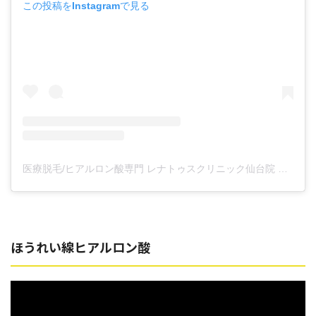
この投稿をInstagramで見る
医療脱毛/ヒアルロン酸専門 レナトゥスクリニック仙台院 高橋希(@renaclisendai)がシェアした投稿
ほうれい線ヒアルロン酸