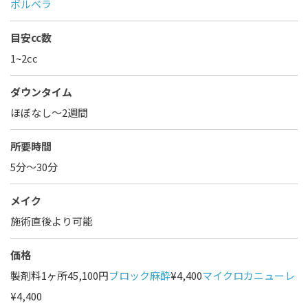
ボルベラ
目安cc数
1~2cc
ダウンタイム
ほぼなし〜2週間
所要時間
5分～30分
メイク
施術直後より可能
価格
製剤料1ヶ所45,100円
ブロック麻酔
¥4,400
マイクロカニューレ
¥4,400