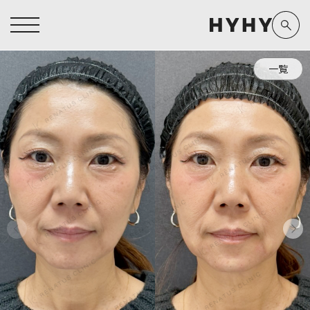
一覧
ヒアルロン酸注入症例一覧
運営元情報
ヒアルロン酸注入
医療脱毛
医療脱毛症例一覧
よくあるご質問
Doctor
Preparation
担当医師から探す
製剤から探す
アートメイク症例一覧
お問い合わせ
クリニック一覧
プライバシーポリシー
副田 周
ザーフ(XERF)
高橋 希
ボラックス
医師一覧
未成年の方へ
東山 麻伊子
ボリューマ
看護師一覧
規約
松村 仁
ボリフト
新着情報
コラム
泉 洋平
ボルベラ