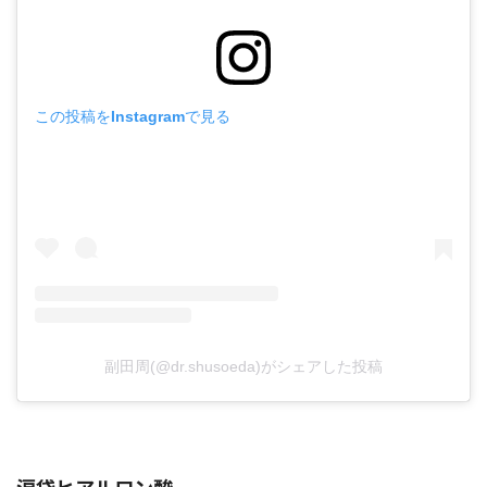
この投稿をInstagramで見る
副田周(@dr.shusoeda)がシェアした投稿