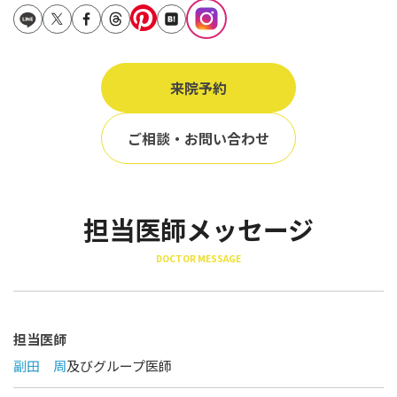
立ち耳
60代
鎖骨
70代
手の甲
来院予約
80代
膝
90代
ご相談・お問い合わせ
胸
Region
地域から探す
担当医師メッセージ
東京
DOCTOR MESSAGE
大阪
名古屋
担当医師
仙台
副田 周
及びグループ医師
福岡