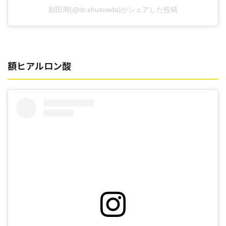
副田周(@dr.shusoeda)がシェアした投稿
額ヒアルロン酸