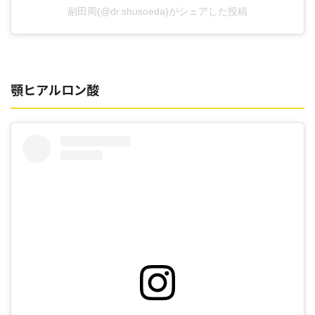
副田周(@dr.shusoeda)がシェアした投稿
顎ヒアルロン酸