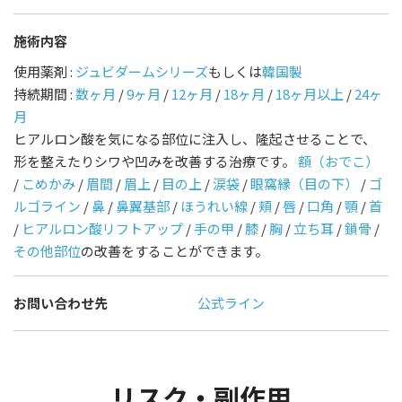
施術内容
使用薬剤 :
ジュビダームシリーズ
もしくは
韓国製
持続期間 :
数ヶ月
/
9ヶ月
/
12ヶ月
/
18ヶ月
/
18ヶ月以上
/
24ヶ
月
ヒアルロン酸を気になる部位に注入し、隆起させることで、
形を整えたりシワや凹みを改善する治療です。
額（おでこ）
/
こめかみ
/
眉間
/
眉上
/
目の上
/
涙袋
/
眼窩縁（目の下）
/
ゴ
ルゴライン
/
鼻
/
鼻翼基部
/
ほうれい線
/
頬
/
唇
/
口角
/
顎
/
首
/
ヒアルロン酸リフトアップ
/
手の甲
/
膝
/
胸
/
立ち耳
/
鎖骨
/
その他部位
の改善をすることができます。
お問い合わせ先
公式ライン
リスク・副作用