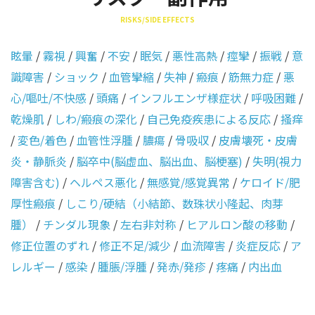
RISKS/SIDE EFFECTS
眩暈
/
霧視
/
興奮
/
不安
/
眠気
/
悪性高熱
/
痙攣
/
振戦
/
意
識障害
/
ショック
/
血管攣縮
/
失神
/
瘢痕
/
筋無力症
/
悪
心/嘔吐/不快感
/
頭痛
/
インフルエンザ様症状
/
呼吸困難
/
乾燥肌
/
しわ/瘢痕の深化
/
自己免疫疾患による反応
/
掻痒
/
変色/着色
/
血管性浮腫
/
膿瘍
/
骨吸収
/
皮膚壊死・皮膚
炎・静脈炎
/
脳卒中(脳虚血、脳出血、脳梗塞)
/
失明(視力
障害含む)
/
ヘルペス悪化
/
無感覚/感覚異常
/
ケロイド/肥
厚性瘢痕
/
しこり/硬結（小結節、数珠状小隆起、肉芽
腫）
/
チンダル現象
/
左右非対称
/
ヒアルロン酸の移動
/
修正位置のずれ
/
修正不足/減少
/
血流障害
/
炎症反応
/
ア
レルギー
/
感染
/
腫脹/浮腫
/
発赤/発疹
/
疼痛
/
内出血