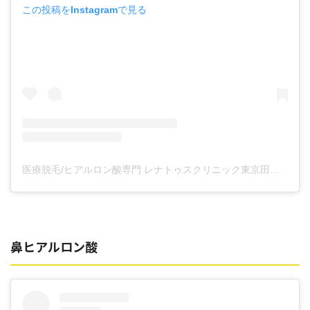
この投稿をInstagramで見る
医療脱毛/ヒアルロン酸専門 レナトゥスクリニック東京田町院 東山麻伊子(@dr.higashiyama)がシェアした投稿
鼻ヒアルロン酸