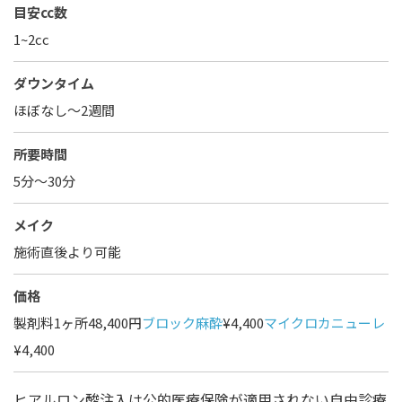
目安cc数
1~2cc
ダウンタイム
ほぼなし〜2週間
所要時間
5分～30分
メイク
施術直後より可能
価格
製剤料1ヶ所48,400円
ブロック麻酔
¥4,400
マイクロカニューレ
¥4,400
ヒアルロン酸注入は公的医療保険が適用されない自由診療