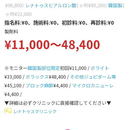
性別から探す
¥96,800
/
レナトゥスヒアルロン酸
1ヶ所
¥90,200
/
韓国製
1
ゴルゴライン
ヶ所
¥22,000
女性
鼻
指名料:¥0、施術料:¥0、初診料:¥0、再診料:¥0
男性
製剤料
ほうれい線
¥11,000〜48,400
その他
鼻翼基部
頬
Age
年代から探す
唇
※モニター
韓国製部位限定
初回¥11,000 /
ボライト
¥33,000 /
ボラックス
¥48,400 /
その他ジュビダーム等
口角
10代
¥45,100 /
ブロック麻酔
¥4,400 /
マイクロカニューレ
顎
20代
¥4,400 /
首
30代
▼詳細は必ずクリニックに直接確認してください▼
ヒアルロン酸リフトアッ
レナトゥスクリニック
40代
プ
50代