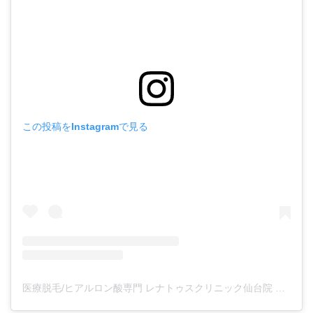
この投稿をInstagramで見る
医療脱毛/ヒアルロン酸専門 レナトゥスクリニック仙台院 高橋希(@renaclisendai)がシェアした投稿