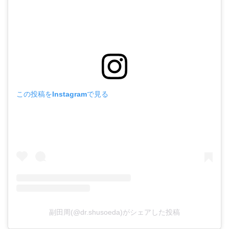
この投稿をInstagramで見る
副田周(@dr.shusoeda)がシェアした投稿