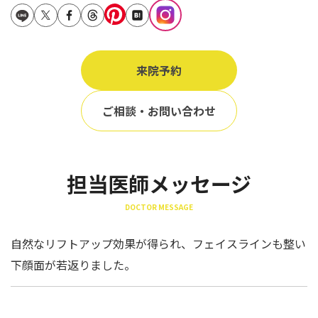
立ち耳
60代
鎖骨
70代
手の甲
来院予約
80代
膝
90代
ご相談・お問い合わせ
胸
Region
地域から探す
担当医師メッセージ
東京
DOCTOR MESSAGE
大阪
自然なリフトアップ効果が得られ、フェイスラインも整い
名古屋
下顔面が若返りました。
仙台
福岡