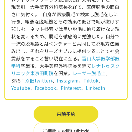
現美肌。大手美容外科院長を経て、医療脱毛の面白
さに気付く。 自身が医療脱毛で検索し脱毛をしに
行き、粗悪な脱毛機とその効果の低さで毛が抜けず
悲しむ。ネット検索では良い脱毛に辿り着けない現
状を変えるため、脱毛を徹底的に勉強した。自分で
一流の脱毛器とAIベンチャーと共同して脱毛方法編
み出し、それをリーズナブルに提供することで社会
貢献をすること誓い現在に至る。
富山大学医学部医
学科
卒業後、大手美容外科院長を経て
レナトゥスク
リニック東京田町院
を開業。
レーザー脱毛士
。
SNS：
X(旧twitter)
、
Instagram
、
Tiktok
、
Youtube
、
Facebook
、
Pinterest
、
Linkedin
来院予約
ご相談・お問い合わせ