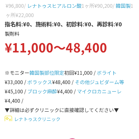
性別から探す
¥96,800
/
レナトゥスヒアルロン酸
1ヶ所
¥90,200
/
韓国製
1
ゴルゴライン
ヶ所
¥22,000
女性
鼻
指名料:¥0、施術料:¥0、初診料:¥0、再診料:¥0
男性
製剤料
ほうれい線
¥11,000〜48,400
その他
鼻翼基部
頬
Age
年代から探す
唇
※モニター
韓国製部位限定
初回¥11,000 /
ボライト
¥33,000 /
ボラックス
¥48,400 /
その他ジュビダーム等
口角
10代
¥45,100 /
ブロック麻酔
¥4,400 /
マイクロカニューレ
顎
20代
¥4,400 /
首
30代
▼詳細は必ずクリニックに直接確認してください▼
ヒアルロン酸リフトアッ
レナトゥスクリニック
40代
プ
50代