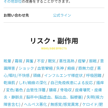
その他部位
の改善をすることができます。
お問い合わせ先
公式ライン
リスク・副作用
RISKS/SIDE EFFECTS
眩暈
/
霧視
/
興奮
/
不安
/
眠気
/
悪性高熱
/
痙攣
/
振戦
/
意
識障害
/
ショック
/
血管攣縮
/
失神
/
瘢痕
/
筋無力症
/
悪
心/嘔吐/不快感
/
頭痛
/
インフルエンザ様症状
/
呼吸困難
/
乾燥肌
/
しわ/瘢痕の深化
/
自己免疫疾患による反応
/
掻痒
/
変色/着色
/
血管性浮腫
/
膿瘍
/
骨吸収
/
皮膚壊死・皮膚
炎・静脈炎
/
脳卒中(脳虚血、脳出血、脳梗塞)
/
失明(視力
障害含む)
/
ヘルペス悪化
/
無感覚/感覚異常
/
ケロイド/肥