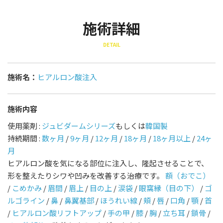
施術詳細
DETAIL
施術名：
ヒアルロン酸注入
施術内容
使用薬剤 :
ジュビダームシリーズ
もしくは
韓国製
持続期間 :
数ヶ月
/
9ヶ月
/
12ヶ月
/
18ヶ月
/
18ヶ月以上
/
24ヶ
月
ヒアルロン酸を気になる部位に注入し、隆起させることで、
形を整えたりシワや凹みを改善する治療です。
額（おでこ）
/
こめかみ
/
眉間
/
眉上
/
目の上
/
涙袋
/
眼窩縁（目の下）
/
ゴ
ルゴライン
/
鼻
/
鼻翼基部
/
ほうれい線
/
頬
/
唇
/
口角
/
顎
/
首
/
ヒアルロン酸リフトアップ
/
手の甲
/
膝
/
胸
/
立ち耳
/
鎖骨
/