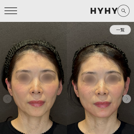
一覧
ヒアルロン酸注入症例一覧
運営元情報
ヒアルロン酸注入
医療脱毛
医療脱毛症例一覧
よくあるご質問
Doctor
Preparation
担当医師から探す
製剤から探す
アートメイク症例一覧
お問い合わせ
クリニック一覧
プライバシーポリシー
副田 周
ザーフ(XERF)
高橋 希
ボラックス
医師一覧
未成年の方へ
東山 麻伊子
ボリューマ
看護師一覧
規約
松村 仁
ボリフト
新着情報
コラム
泉 洋平
ボルベラ