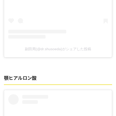
副田周(@dr.shusoeda)がシェアした投稿
顎ヒアルロン酸