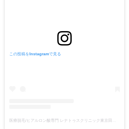
この投稿をInstagramで見る
医療脱毛/ヒアルロン酸専門 レナトゥスクリニック東京田町院 東山麻伊子(@dr.higashiyama)がシェアした投稿