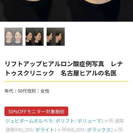
辻橋 勇祐
ボライト
阿部 竜介
レナトゥスヒアルロン酸
ダイヤモンドフィール/ピ
Parts
ネハ
部位から探す
スネコス
額
リフトアップヒアルロン酸症例写真 レナ
リジュラン
トゥスクリニック 名古屋ヒアルの名医
こめかみ
ゴウリ
眉間
糸リフト
年代：
50代
性別：
女性
眉上
目の下のクマ取り
目の上
50%OFFモニター対象施術
その他
涙袋
ジュビダームボルベラ
/
ボリフト
/
ボリューマ
1ヶ所 通常
価格
¥90,200
/
ボライト
1ヶ所
¥66,000
/
ボラックス
1ヶ所
眼窩縁（目の下）
Gender