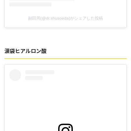
副田周(@dr.shusoeda)がシェアした投稿
涙袋ヒアルロン酸