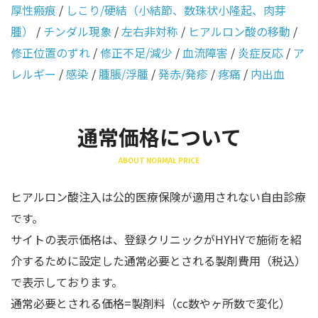
厚性瘢痕
/
しこり/硬結（小結節、数珠状小隆起、肉芽
腫）
/
チンダル現象
/
左右非対称
/
ヒアルロン酸の移動
/
修正位置のずれ
/
修正不足/減少
/
血流障害
/
炎症反応
/
ア
レルギー
/
感染
/
腫脹/浮腫
/
発赤/発疹
/
疼痛
/
内出血
通常価格について
ABOUT NORMAL PRICE
ヒアルロン酸注入は公的医療保険が適用されない自由診療
です。
サイトの表示価格は、登録クリニックがHYHYで施術を紹
介するために設定した通常必要とされる製剤費用（税込）
で表示しております。
通常必要とされる価格=製剤料（cc数やヶ所数で変化）