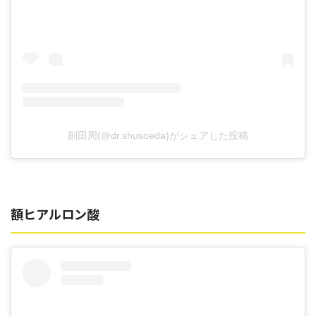
副田周(@dr.shusoeda)がシェアした投稿
額ヒアルロン酸