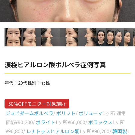
辻橋 勇祐
ボライト
阿部 竜介
レナトゥスヒアルロン酸
ダイヤモンドフィール/ピ
Parts
ネハ
部位から探す
スネコス
額
涙袋ヒアルロン酸ボルベラ症例写真
リジュラン
こめかみ
ゴウリ
年代：
20代
性別：
女性
眉間
糸リフト
眉上
目の下のクマ取り
50%OFFモニター対象施術
目の上
ジュビダームボルベラ
/
ボリフト
/
ボリューマ
1ヶ所 通常
その他
涙袋
価格
¥90,200
/
ボライト
1ヶ所
¥66,000
/
ボラックス
1ヶ所
¥96,800
/
レナトゥスヒアルロン酸
1ヶ所
¥90,200
/
韓国製
1
眼窩縁（目の下）
Gender