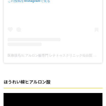
この投稿をInstagramで見る
医療脱毛/ヒアルロン酸専門 レナトゥスクリニック仙台院 高橋希(@renaclisendai)がシェアした投稿
ほうれい線ヒアルロン酸