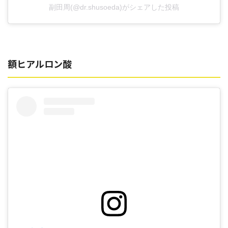
副田周(@dr.shusoeda)がシェアした投稿
額ヒアルロン酸