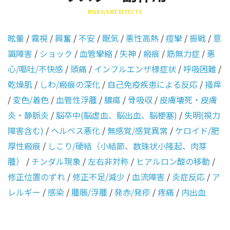
RISKS/SIDE EFFECTS
眩暈
/
霧視
/
興奮
/
不安
/
眠気
/
悪性高熱
/
痙攣
/
振戦
/
意
識障害
/
ショック
/
血管攣縮
/
失神
/
瘢痕
/
筋無力症
/
悪
心/嘔吐/不快感
/
頭痛
/
インフルエンザ様症状
/
呼吸困難
/
乾燥肌
/
しわ/瘢痕の深化
/
自己免疫疾患による反応
/
掻痒
/
変色/着色
/
血管性浮腫
/
膿瘍
/
骨吸収
/
皮膚壊死・皮膚
炎・静脈炎
/
脳卒中(脳虚血、脳出血、脳梗塞)
/
失明(視力
障害含む)
/
ヘルペス悪化
/
無感覚/感覚異常
/
ケロイド/肥
厚性瘢痕
/
しこり/硬結（小結節、数珠状小隆起、肉芽
腫）
/
チンダル現象
/
左右非対称
/
ヒアルロン酸の移動
/
修正位置のずれ
/
修正不足/減少
/
血流障害
/
炎症反応
/
ア
レルギー
/
感染
/
腫脹/浮腫
/
発赤/発疹
/
疼痛
/
内出血