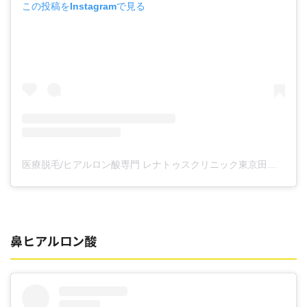
この投稿をInstagramで見る
医療脱毛/ヒアルロン酸専門 レナトゥスクリニック東京田町院 東山麻伊子(@dr.higashiyama)がシェアした投稿
鼻ヒアルロン酸