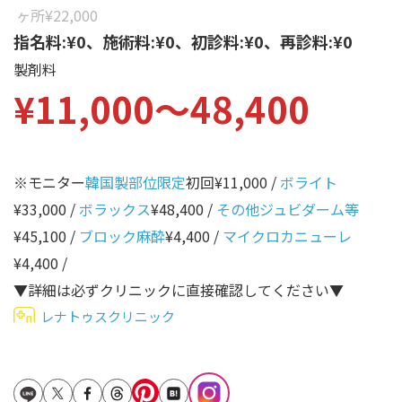
性別から探す
ヶ所
¥22,000
ゴルゴライン
指名料:¥0、施術料:¥0、初診料:¥0、再診料:¥0
女性
鼻
製剤料
男性
¥11,000〜48,400
ほうれい線
その他
鼻翼基部
頬
※モニター
韓国製部位限定
初回¥11,000 /
ボライト
Age
年代から探す
唇
¥33,000 /
ボラックス
¥48,400 /
その他ジュビダーム等
¥45,100 /
ブロック麻酔
¥4,400 /
マイクロカニューレ
口角
10代
¥4,400 /
顎
20代
▼詳細は必ずクリニックに直接確認してください▼
首
30代
レナトゥスクリニック
ヒアルロン酸リフトアッ
40代
プ
50代