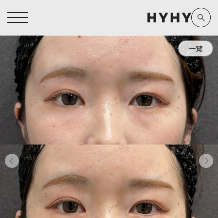
一覧
ヒアルロン酸注入症例一覧
運営元情報
ヒアルロン酸注入
医療脱毛
医療脱毛症例一覧
よくあるご質問
Doctor
Preparation
担当医師から探す
製剤から探す
アートメイク症例一覧
お問い合わせ
クリニック一覧
プライバシーポリシー
副田 周
ザーフ(XERF)
高橋 希
ボラックス
医師一覧
未成年の方へ
東山 麻伊子
ボリューマ
看護師一覧
規約
松村 仁
ボリフト
新着情報
コラム
泉 洋平
ボルベラ