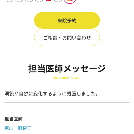
立ち耳
60代
鎖骨
70代
来院予約
手の甲
80代
膝
ご相談・お問い合わせ
90代
胸
Region
担当医師メッセージ
地域から探す
DOCTOR MESSAGE
東京
大阪
涙袋が自然に変化するように処置しました。
名古屋
仙台
担当医師
東山 麻伊子
福岡