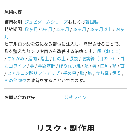
施術内容
使用薬剤 :
ジュビダームシリーズ
もしくは
韓国製
持続期間 :
数ヶ月
/
9ヶ月
/
12ヶ月
/
18ヶ月
/
18ヶ月以上
/
24ヶ
月
ヒアルロン酸を気になる部位に注入し、隆起させることで、
形を整えたりシワや凹みを改善する治療です。
額（おでこ）
/
こめかみ
/
眉間
/
眉上
/
目の上
/
涙袋
/
眼窩縁（目の下）
/
ゴ
ルゴライン
/
鼻
/
鼻翼基部
/
ほうれい線
/
頬
/
唇
/
口角
/
顎
/
首
/
ヒアルロン酸リフトアップ
/
手の甲
/
膝
/
胸
/
立ち耳
/
鎖骨
/
その他部位
の改善をすることができます。
お問い合わせ先
公式ライン
リスク・副作用