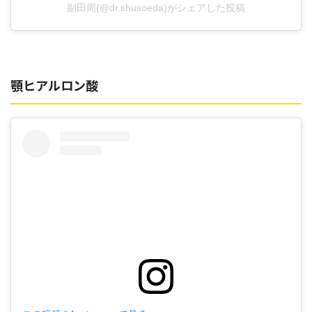
副田周(@dr.shusoeda)がシェアした投稿
顎ヒアルロン酸