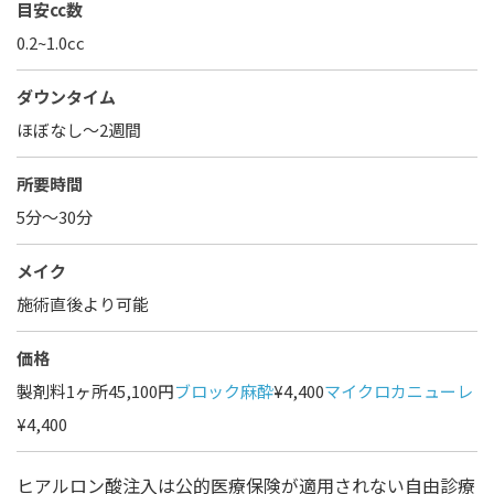
目安cc数
0.2~1.0cc
ダウンタイム
ほぼなし〜2週間
所要時間
5分～30分
メイク
施術直後より可能
価格
製剤料1ヶ所45,100円
ブロック麻酔
¥4,400
マイクロカニューレ
¥4,400
ヒアルロン酸注入は公的医療保険が適用されない自由診療