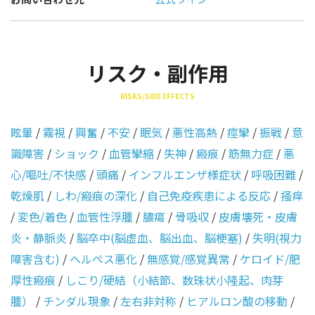
リスク・副作用
RISKS/SIDE EFFECTS
眩暈
/
霧視
/
興奮
/
不安
/
眠気
/
悪性高熱
/
痙攣
/
振戦
/
意
識障害
/
ショック
/
血管攣縮
/
失神
/
瘢痕
/
筋無力症
/
悪
心/嘔吐/不快感
/
頭痛
/
インフルエンザ様症状
/
呼吸困難
/
乾燥肌
/
しわ/瘢痕の深化
/
自己免疫疾患による反応
/
掻痒
/
変色/着色
/
血管性浮腫
/
膿瘍
/
骨吸収
/
皮膚壊死・皮膚
炎・静脈炎
/
脳卒中(脳虚血、脳出血、脳梗塞)
/
失明(視力
障害含む)
/
ヘルペス悪化
/
無感覚/感覚異常
/
ケロイド/肥
厚性瘢痕
/
しこり/硬結（小結節、数珠状小隆起、肉芽
腫）
/
チンダル現象
/
左右非対称
/
ヒアルロン酸の移動
/