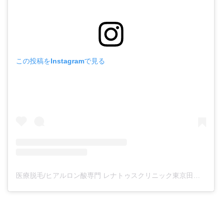
この投稿をInstagramで見る
医療脱毛/ヒアルロン酸専門 レナトゥスクリニック東京田町院 東山麻伊子(@dr.higashiyama)がシェアした投稿