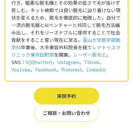
行き、粗悪な脱毛機とその効果の低さで毛が抜けず
悲しむ。ネット検索では良い脱毛に辿り着けない現
状を変えるため、脱毛を徹底的に勉強した。自分で
一流の脱毛器とAIベンチャーと共同して脱毛方法編
み出し、それをリーズナブルに提供することで社会
貢献をすること誓い現在に至る。
富山大学医学部医
学科
卒業後、大手美容外科院長を経て
レナトゥスク
リニック東京田町院
を開業。
レーザー脱毛士
。
SNS：
X(旧twitter)
、
Instagram
、
Tiktok
、
Youtube
、
Facebook
、
Pinterest
、
Linkedin
来院予約
ご相談・お問い合わせ