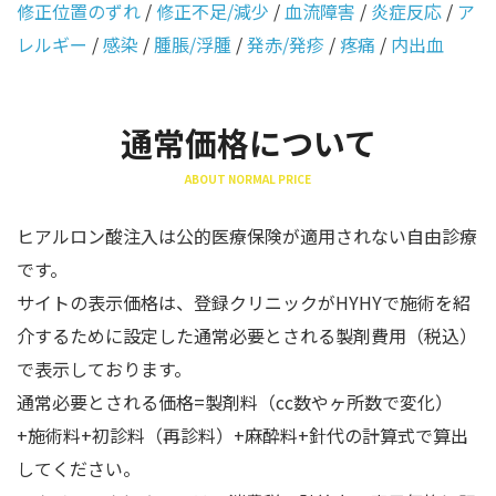
修正位置のずれ
/
修正不足/減少
/
血流障害
/
炎症反応
/
ア
レルギー
/
感染
/
腫脹/浮腫
/
発赤/発疹
/
疼痛
/
内出血
通常価格について
ABOUT NORMAL PRICE
ヒアルロン酸注入は公的医療保険が適用されない自由診療
です。
サイトの表示価格は、登録クリニックがHYHYで施術を紹
介するために設定した通常必要とされる製剤費用（税込）
で表示しております。
通常必要とされる価格=製剤料（cc数やヶ所数で変化）
+施術料+初診料（再診料）+麻酔料+針代の計算式で算出
してください。