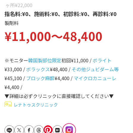
性別から探す
ヶ所
¥22,000
ゴルゴライン
指名料:¥0、施術料:¥0、初診料:¥0、再診料:¥0
女性
鼻
製剤料
男性
¥11,000〜48,400
ほうれい線
その他
鼻翼基部
頬
※モニター
韓国製部位限定
初回¥11,000 /
ボライト
Age
年代から探す
唇
¥33,000 /
ボラックス
¥48,400 /
その他ジュビダーム等
¥45,100 /
ブロック麻酔
¥4,400 /
マイクロカニューレ
口角
10代
¥4,400 /
顎
20代
▼詳細は必ずクリニックに直接確認してください▼
首
30代
レナトゥスクリニック
ヒアルロン酸リフトアッ
40代
プ
50代