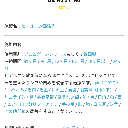
DETAIL
施術名：
ヒアルロン酸注入
施術内容
使用薬剤 :
ジュビダームシリーズ
もしくは
韓国製
持続期間 :
数ヶ月
/
9ヶ月
/
12ヶ月
/
18ヶ月
/
18ヶ月以上
/
24ヶ
月
ヒアルロン酸を気になる部位に注入し、隆起させることで、
形を整えたりシワや凹みを改善する治療です。
額（おでこ）
/
こめかみ
/
眉間
/
眉上
/
目の上
/
涙袋
/
眼窩縁（目の下）
/
ゴ
ルゴライン
/
鼻
/
鼻翼基部
/
ほうれい線
/
頬
/
唇
/
口角
/
顎
/
首
/
ヒアルロン酸リフトアップ
/
手の甲
/
膝
/
胸
/
立ち耳
/
鎖骨
/
その他部位
の改善をすることができます。
お問い合わせ先
公式ライン