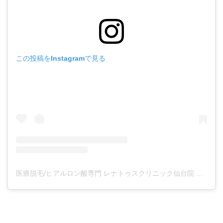
この投稿をInstagramで見る
医療脱毛/ヒアルロン酸専門 レナトゥスクリニック仙台院 高橋希(@renaclisendai)がシェアした投稿