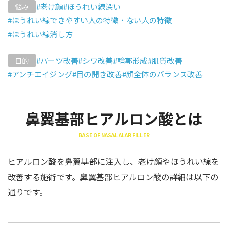
#老け顔
#ほうれい線深い
悩み
#ほうれい線できやすい人の特徴・ない人の特徴
#ほうれい線消し方
#パーツ改善
#シワ改善
#輪郭形成
#肌質改善
目的
#アンチエイジング
#目の開き改善
#顔全体のバランス改善
鼻翼基部ヒアルロン酸とは
BASE OF NASAL ALAR FILLER
ヒアルロン酸を鼻翼基部に注入し、老け顔やほうれい線を
改善する施術です。鼻翼基部ヒアルロン酸の詳細は以下の
通りです。