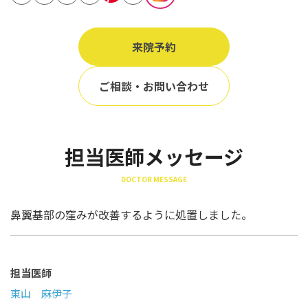
立ち耳
60代
鎖骨
70代
来院予約
手の甲
80代
膝
ご相談・お問い合わせ
90代
胸
Region
担当医師メッセージ
地域から探す
DOCTOR MESSAGE
東京
大阪
鼻翼基部の窪みが改善するように処置しました。
名古屋
仙台
担当医師
東山 麻伊子
福岡