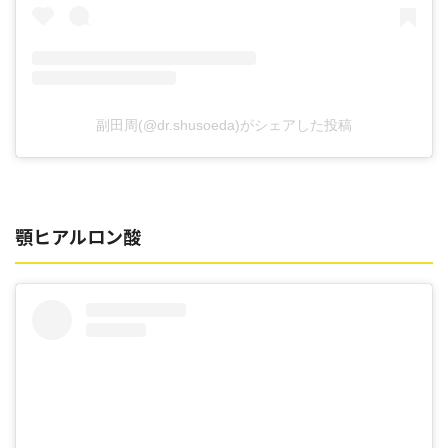
副田周(@dr.shusoeda)がシェアした投稿
顎ヒアルロン酸