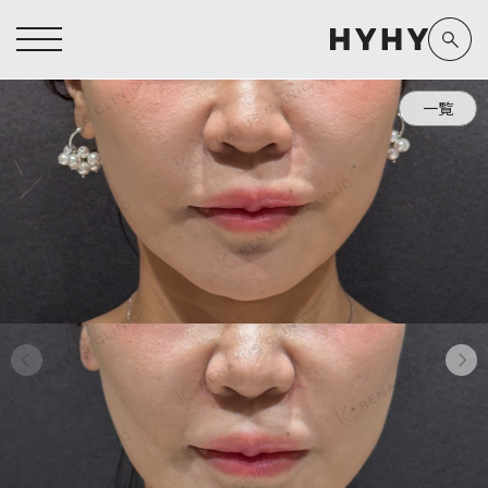
一覧
ヒアルロン酸注入症例一覧
運営元情報
ヒアルロン酸注入
医療脱毛
医療脱毛症例一覧
よくあるご質問
Doctor
Preparation
担当医師から探す
製剤から探す
アートメイク症例一覧
お問い合わせ
クリニック一覧
プライバシーポリシー
副田 周
ザーフ(XERF)
高橋 希
ボラックス
医師一覧
未成年の方へ
東山 麻伊子
ボリューマ
看護師一覧
規約
松村 仁
ボリフト
新着情報
コラム
泉 洋平
ボルベラ