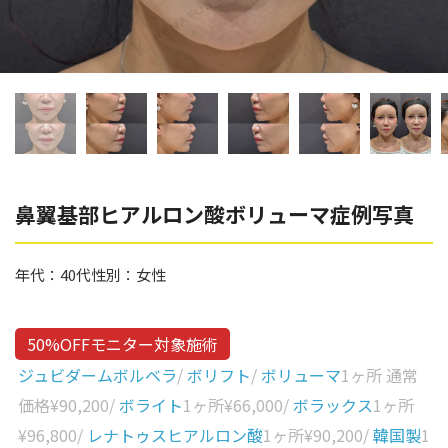
辻橋 勇祐
ボライト
阿部 竜介
レナトゥスヒアルロン酸
ダイヤモンドフィール/ピ
Parts
ネハ
部位から探す
スネコス
額
鼻翼基部ヒアルロン酸ボリューマ症例写真
リジュラン
こめかみ
ゴウリ
年代：
40代
性別：
女性
眉間
糸リフト
眉上
目の下のクマ取り
50%OFFモニター対象施術
目の上
ジュビダームボルベラ
/
ボリフト
/
ボリューマ
1ヶ所 通常
その他
涙袋
価格
¥90,200
/
ボライト
1ヶ所
¥66,000
/
ボラックス
1ヶ所
¥96,800
/
レナトゥスヒアルロン酸
1ヶ所
¥90,200
/
韓国製
1
眼窩縁（目の下）
Gender