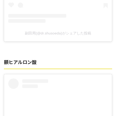
副田周(@dr.shusoeda)がシェアした投稿
額ヒアルロン酸