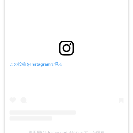
この投稿をInstagramで見る
副田周(@dr.shusoeda)がシェアした投稿