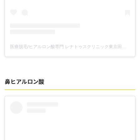
医療脱毛/ヒアルロン酸専門 レナトゥスクリニック東京田町院 東山麻伊子(@dr.higashiyama)がシェアした投稿
鼻ヒアルロン酸