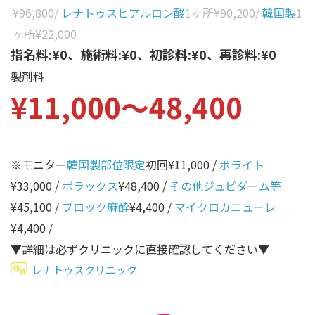
性別から探す
¥96,800
/
レナトゥスヒアルロン酸
1ヶ所
¥90,200
/
韓国製
1
ゴルゴライン
ヶ所
¥22,000
女性
鼻
指名料:¥0、施術料:¥0、初診料:¥0、再診料:¥0
男性
製剤料
ほうれい線
¥11,000〜48,400
その他
鼻翼基部
頬
Age
年代から探す
唇
※モニター
韓国製部位限定
初回¥11,000 /
ボライト
¥33,000 /
ボラックス
¥48,400 /
その他ジュビダーム等
口角
10代
¥45,100 /
ブロック麻酔
¥4,400 /
マイクロカニューレ
顎
20代
¥4,400 /
首
30代
▼詳細は必ずクリニックに直接確認してください▼
ヒアルロン酸リフトアッ
レナトゥスクリニック
40代
プ
50代