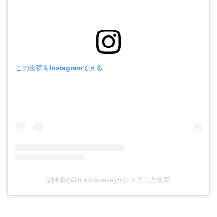
この投稿をInstagramで見る
副田周(@dr.shusoeda)がシェアした投稿