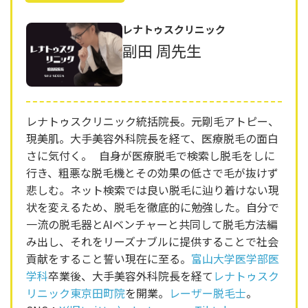
レナトゥスクリニック
副田 周先生
レナトゥスクリニック統括院長。元剛毛アトピー、
現美肌。大手美容外科院長を経て、医療脱毛の面白
さに気付く。 自身が医療脱毛で検索し脱毛をしに
行き、粗悪な脱毛機とその効果の低さで毛が抜けず
悲しむ。ネット検索では良い脱毛に辿り着けない現
状を変えるため、脱毛を徹底的に勉強した。自分で
一流の脱毛器とAIベンチャーと共同して脱毛方法編
み出し、それをリーズナブルに提供することで社会
貢献をすること誓い現在に至る。
富山大学医学部医
学科
卒業後、大手美容外科院長を経て
レナトゥスク
リニック東京田町院
を開業。
レーザー脱毛士
。