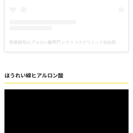
医療脱毛/ヒアルロン酸専門 レナトゥスクリニック仙台院 高橋希(@renaclisendai)がシェアした投稿
ほうれい線ヒアルロン酸