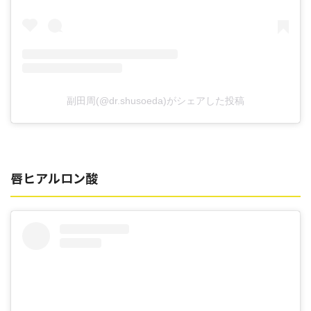
副田周(@dr.shusoeda)がシェアした投稿
唇ヒアルロン酸