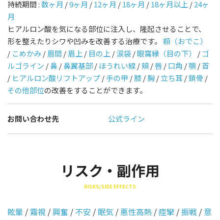
持続期間 :
数ヶ月
/
9ヶ月
/
12ヶ月
/
18ヶ月
/
18ヶ月以上
/
24ヶ
月
ヒアルロン酸を気になる部位に注入し、隆起させることで、
形を整えたりシワや凹みを改善する治療です。
額（おでこ）
/
こめかみ
/
眉間
/
眉上
/
目の上
/
涙袋
/
眼窩縁（目の下）
/
ゴ
ルゴライン
/
鼻
/
鼻翼基部
/
ほうれい線
/
頬
/
唇
/
口角
/
顎
/
首
/
ヒアルロン酸リフトアップ
/
手の甲
/
膝
/
胸
/
立ち耳
/
鎖骨
/
その他部位
の改善をすることができます。
お問い合わせ先
公式ライン
リスク・副作用
RISKS/SIDE EFFECTS
眩暈
/
霧視
/
興奮
/
不安
/
眠気
/
悪性高熱
/
痙攣
/
振戦
/
意