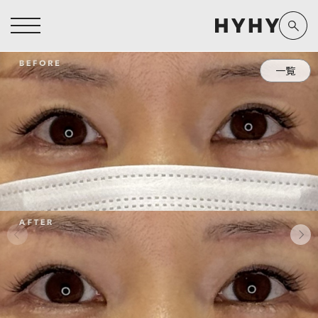
一覧
ヒアルロン酸注入症例一覧
運営元情報
ヒアルロン酸注入
医療脱毛
医療脱毛症例一覧
よくあるご質問
Doctor
Preparation
担当医師から探す
製剤から探す
アートメイク症例一覧
お問い合わせ
クリニック一覧
プライバシーポリシー
副田 周
ザーフ(XERF)
高橋 希
ボラックス
医師一覧
未成年の方へ
東山 麻伊子
ボリューマ
看護師一覧
規約
松村 仁
ボリフト
新着情報
コラム
泉 洋平
ボルベラ