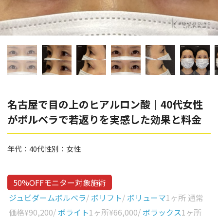
辻橋 勇祐
ボライト
阿部 竜介
レナトゥスヒアルロン酸
ダイヤモンドフィール/ピ
Parts
ネハ
部位から探す
スネコス
額
名古屋で目の上のヒアルロン酸｜40代女性
リジュラン
がボルベラで若返りを実感した効果と料金
こめかみ
ゴウリ
眉間
糸リフト
年代：
40代
性別：
女性
眉上
目の下のクマ取り
目の上
50%OFFモニター対象施術
その他
涙袋
ジュビダームボルベラ
/
ボリフト
/
ボリューマ
1ヶ所 通常
価格
¥90,200
/
ボライト
1ヶ所
¥66,000
/
ボラックス
1ヶ所
眼窩縁（目の下）
Gender