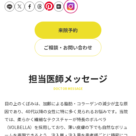
立ち耳
60代
鎖骨
70代
手の甲
来院予約
80代
膝
90代
ご相談・お問い合わせ
胸
Region
地域から探す
担当医師メッセージ
東京
DOCTOR MESSAGE
大阪
目の上のくぼみは、加齢による脂肪・コラーゲンの減少が主な原
名古屋
因であり、40代以降の女性に特に多く見られるお悩みです。当院
仙台
では、柔らかく繊細なテクスチャーが特長のボルベラ
（VOLBELLA）を採用しており、薄い皮膚の下でも自然なボリュ
福岡
ームを再現できるよう、注入層・注入量を患者様ごとに精密にコ