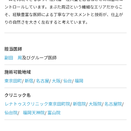
ントロールしています。まぶた周辺という繊細なエリアだからこ
そ、経験豊富な医師による丁寧なアセスメントと技術が、仕上が
りの自然さを大きく左右すると考えています。
担当医師
副田 周
及びグループ医師
施術可能地域
東京田町
/
新宿
/
名古屋
/
大阪
/
仙台
/
福岡
クリニック名
レナトゥスクリニック東京田町院
/
新宿院
/
大阪院
/
名古屋院
/
仙台院
/
福岡天神院
/
富山院