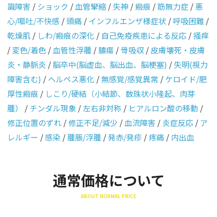
識障害
/
ショック
/
血管攣縮
/
失神
/
瘢痕
/
筋無力症
/
悪
心/嘔吐/不快感
/
頭痛
/
インフルエンザ様症状
/
呼吸困難
/
乾燥肌
/
しわ/瘢痕の深化
/
自己免疫疾患による反応
/
掻痒
/
変色/着色
/
血管性浮腫
/
膿瘍
/
骨吸収
/
皮膚壊死・皮膚
炎・静脈炎
/
脳卒中(脳虚血、脳出血、脳梗塞)
/
失明(視力
障害含む)
/
ヘルペス悪化
/
無感覚/感覚異常
/
ケロイド/肥
厚性瘢痕
/
しこり/硬結（小結節、数珠状小隆起、肉芽
腫）
/
チンダル現象
/
左右非対称
/
ヒアルロン酸の移動
/
修正位置のずれ
/
修正不足/減少
/
血流障害
/
炎症反応
/
ア
レルギー
/
感染
/
腫脹/浮腫
/
発赤/発疹
/
疼痛
/
内出血
通常価格について
ABOUT NORMAL PRICE