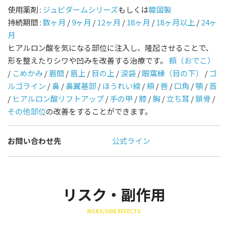
使用薬剤 :
ジュビダームシリーズ
もしくは
韓国製
持続期間 :
数ヶ月
/
9ヶ月
/
12ヶ月
/
18ヶ月
/
18ヶ月以上
/
24ヶ
月
ヒアルロン酸を気になる部位に注入し、隆起させることで、
形を整えたりシワや凹みを改善する治療です。
額（おでこ）
/
こめかみ
/
眉間
/
眉上
/
目の上
/
涙袋
/
眼窩縁（目の下）
/
ゴ
ルゴライン
/
鼻
/
鼻翼基部
/
ほうれい線
/
頬
/
唇
/
口角
/
顎
/
首
/
ヒアルロン酸リフトアップ
/
手の甲
/
膝
/
胸
/
立ち耳
/
鎖骨
/
その他部位
の改善をすることができます。
お問い合わせ先
公式ライン
リスク・副作用
RISKS/SIDE EFFECTS