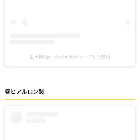
副田周(@dr.shusoeda)がシェアした投稿
唇ヒアルロン酸