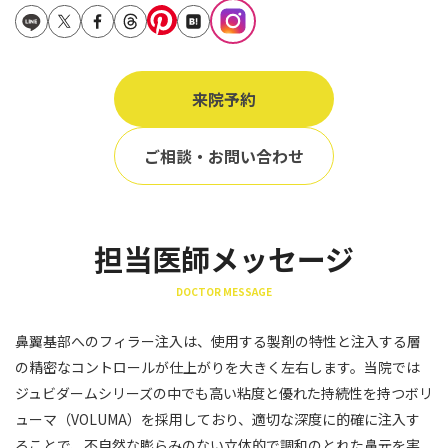
立ち耳
60代
鎖骨
70代
手の甲
来院予約
80代
膝
90代
ご相談・お問い合わせ
胸
Region
地域から探す
担当医師メッセージ
東京
DOCTOR MESSAGE
大阪
鼻翼基部へのフィラー注入は、使用する製剤の特性と注入する層
名古屋
の精密なコントロールが仕上がりを大きく左右します。当院では
仙台
ジュビダームシリーズの中でも高い粘度と優れた持続性を持つボリ
ューマ（VOLUMA）を採用しており、適切な深度に的確に注入す
福岡
ることで、不自然な膨らみのない立体的で調和のとれた鼻元を実