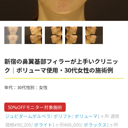
辻橋 勇祐
ボライト
阿部 竜介
レナトゥスヒアルロン酸
ダイヤモンドフィール/ピ
Parts
ネハ
部位から探す
スネコス
額
新宿の鼻翼基部フィラーが上手いクリニッ
リジュラン
ク｜ボリューマ使用・30代女性の施術例
こめかみ
ゴウリ
眉間
糸リフト
年代：
30代
性別：
女性
眉上
目の下のクマ取り
目の上
50%OFFモニター対象施術
その他
涙袋
ジュビダームボルベラ
/
ボリフト
/
ボリューマ
1ヶ所 通常
価格
¥90,200
/
ボライト
1ヶ所
¥66,000
/
ボラックス
1ヶ所
眼窩縁（目の下）
Gender