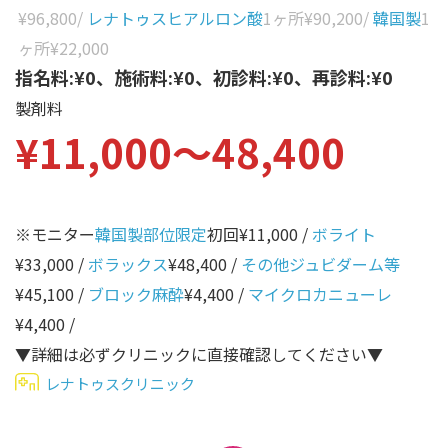
性別から探す
¥96,800
/
レナトゥスヒアルロン酸
1ヶ所
¥90,200
/
韓国製
1
ゴルゴライン
ヶ所
¥22,000
女性
鼻
指名料:¥0、施術料:¥0、初診料:¥0、再診料:¥0
男性
製剤料
ほうれい線
¥11,000〜48,400
その他
鼻翼基部
頬
Age
年代から探す
唇
※モニター
韓国製部位限定
初回¥11,000 /
ボライト
¥33,000 /
ボラックス
¥48,400 /
その他ジュビダーム等
口角
10代
¥45,100 /
ブロック麻酔
¥4,400 /
マイクロカニューレ
顎
20代
¥4,400 /
首
30代
▼詳細は必ずクリニックに直接確認してください▼
ヒアルロン酸リフトアッ
レナトゥスクリニック
40代
プ
50代