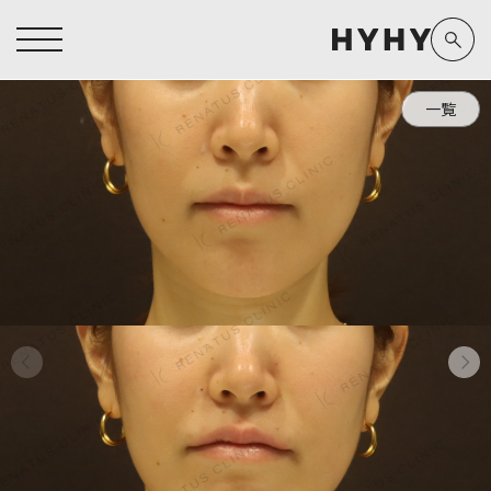
一覧
ヒアルロン酸注入症例一覧
運営元情報
ヒアルロン酸注入
医療脱毛
医療脱毛症例一覧
よくあるご質問
Doctor
Preparation
担当医師から探す
製剤から探す
アートメイク症例一覧
お問い合わせ
クリニック一覧
プライバシーポリシー
副田 周
ザーフ(XERF)
高橋 希
ボラックス
医師一覧
未成年の方へ
東山 麻伊子
ボリューマ
看護師一覧
規約
松村 仁
ボリフト
新着情報
コラム
泉 洋平
ボルベラ