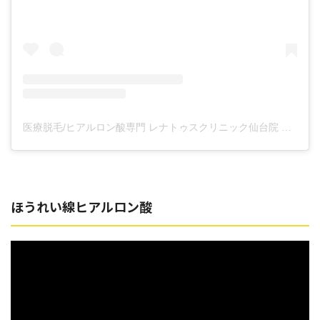
医療脱毛/ヒアルロン酸専門 レナトゥスクリニック仙台院 高橋希(@renaclisendai)がシェアした投稿
ほうれい線ヒアルロン酸