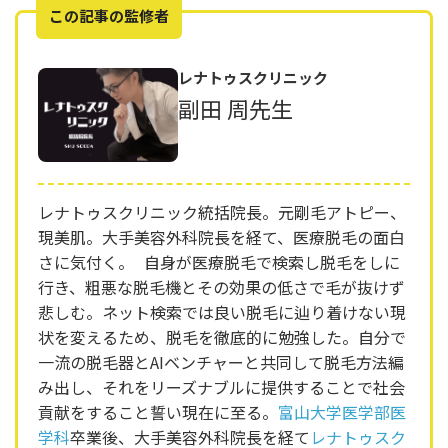
この記事の監修者
レナトゥスクリニック
副田 周先生
レナトゥスクリニック統括院長。元剛毛アトピー、
現美肌。大手美容外科院長を経て、医療脱毛の面白
さに気付く。 自身が医療脱毛で検索し脱毛をしに
行き、粗悪な脱毛機とその効果の低さで毛が抜けず
悲しむ。ネット検索では良い脱毛に辿り着けない現
状を変えるため、脱毛を徹底的に勉強した。自分で
一流の脱毛器とAIベンチャーと共同して脱毛方法編
み出し、それをリーズナブルに提供することで社会
貢献をすること誓い現在に至る。
富山大学医学部医
学科
卒業後、大手美容外科院長を経て
レナトゥスク