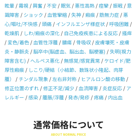
眩暈
/
霧視
/
興奮
/
不安
/
眠気
/
悪性高熱
/
痙攣
/
振戦
/
意
識障害
/
ショック
/
血管攣縮
/
失神
/
瘢痕
/
筋無力症
/
悪
心/嘔吐/不快感
/
頭痛
/
インフルエンザ様症状
/
呼吸困難
/
乾燥肌
/
しわ/瘢痕の深化
/
自己免疫疾患による反応
/
掻痒
/
変色/着色
/
血管性浮腫
/
膿瘍
/
骨吸収
/
皮膚壊死・皮膚
炎・静脈炎
/
脳卒中(脳虚血、脳出血、脳梗塞)
/
失明(視力
障害含む)
/
ヘルペス悪化
/
無感覚/感覚異常
/
ケロイド/肥
厚性瘢痕
/
しこり/硬結（小結節、数珠状小隆起、肉芽
腫）
/
チンダル現象
/
左右非対称
/
ヒアルロン酸の移動
/
修正位置のずれ
/
修正不足/減少
/
血流障害
/
炎症反応
/
ア
レルギー
/
感染
/
腫脹/浮腫
/
発赤/発疹
/
疼痛
/
内出血
通常価格について
ABOUT NORMAL PRICE