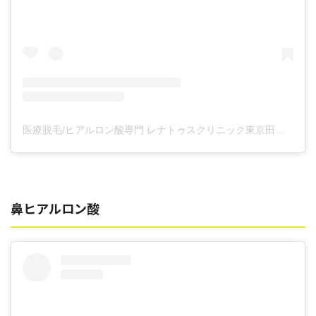
医療脱毛/ヒアルロン酸専門 レナトゥスクリニック東京田町院 東山麻伊子(@dr.higashiyama)がシェアした投稿
鼻ヒアルロン酸