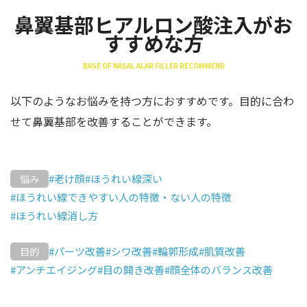
鼻翼基部ヒアルロン酸注入がお
すすめな方
BASE OF NASAL ALAR FILLER RECOMMEND
以下のようなお悩みを持つ方におすすめです。目的に合わ
せて鼻翼基部を改善することができます。
#老け顔
#ほうれい線深い
悩み
#ほうれい線できやすい人の特徴・ない人の特徴
#ほうれい線消し方
#パーツ改善
#シワ改善
#輪郭形成
#肌質改善
目的
#アンチエイジング
#目の開き改善
#顔全体のバランス改善