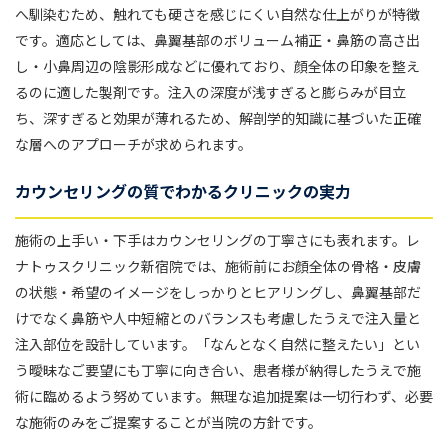
へ馴染むため、触れても硬さを感じにくい自然な仕上がりが特徴
です。適応としては、鼻翼基部のボリューム補正・鼻筋の高さ出
し・小鼻周辺の陰影形成などに優れており、顔全体の印象を整え
るのに適した製剤です。注入の深度が浅すぎると膨らみが目立
ち、深すぎると効果が薄れるため、解剖学的知識に基づいた正確
な層へのアプローチが求められます。
カウンセリングの質でわかるクリニックの実力
施術の上手い・下手はカウンセリングの丁寧さにも表れます。レ
ナトゥスクリニック新宿院では、施術前にお顔全体の骨格・皮膚
の状態・希望のイメージをしっかりとヒアリングし、鼻翼基部だ
けでなく鼻筋や人中短縮とのバランスも考慮したうえで注入量と
注入部位を設計しています。「なんとなく自然に整えたい」とい
う曖昧なご要望にも丁寧に向き合い、患者様が納得したうえで施
術に臨めるよう努めています。無理な追加提案は一切行わず、必要
な施術のみをご提案することが当院の方針です。