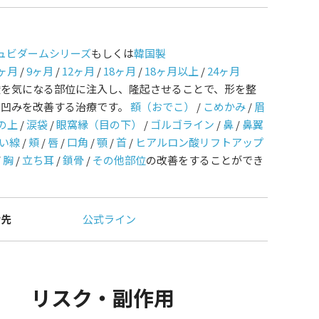
ュビダームシリーズ
もしくは
韓国製
ヶ月
/
9ヶ月
/
12ヶ月
/
18ヶ月
/
18ヶ月以上
/
24ヶ月
酸を気になる部位に注入し、隆起させることで、形を整
や凹みを改善する治療です。
額（おでこ）
/
こめかみ
/
眉
の上
/
涙袋
/
眼窩縁（目の下）
/
ゴルゴライン
/
鼻
/
鼻翼
い線
/
頬
/
唇
/
口角
/
顎
/
首
/
ヒアルロン酸リフトアップ
/
胸
/
立ち耳
/
鎖骨
/
その他部位
の改善をすることができ
せ先
公式ライン
リスク・副作用