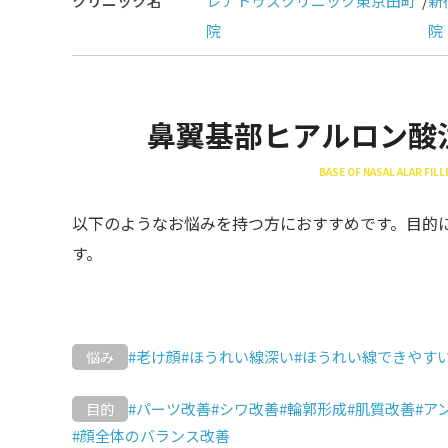
クリニック名
レナトゥスクリニック東京田町
/
新
院
院
鼻翼基部ヒアルロン酸
BASE OF NASAL ALAR FI
以下のようなお悩みを持つ方におすすめです。目的
す。
#老け顔
#ほうれい線深い
#ほうれい線できやす
悩み
#パーツ改善
#シワ改善
#輪郭形成
#肌質改善
#ア
目的
#顔全体のバランス改善