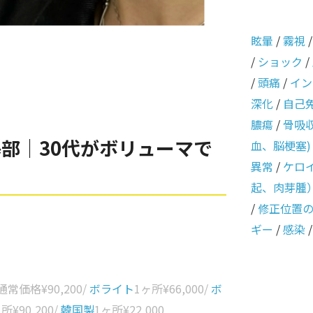
眩暈
/
霧視
/
ショック
/
/
頭痛
/
イン
深化
/
自己
膿瘍
/
骨吸
部｜30代がボリューマで
血、脳梗塞)
異常
/
ケロ
起、肉芽腫
/
修正位置
ギー
/
感染
 通常価格
¥90,200
/
ボライト
1ヶ所
¥66,000
/
ボ
ヶ所
¥90,200
/
韓国製
1ヶ所
¥22,000