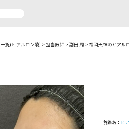
一覧(ヒアルロン酸)
>
担当医師
>
副田 周
>
福岡天神のヒアル
アルロン酸注入症例一覧
運営元情報
療脱毛症例一覧
よくあるご質問
ートメイク症例一覧
お問い合わせ
リニック一覧
プライバシーポリシー
施術名：
ヒ
師一覧
未成年の方へ