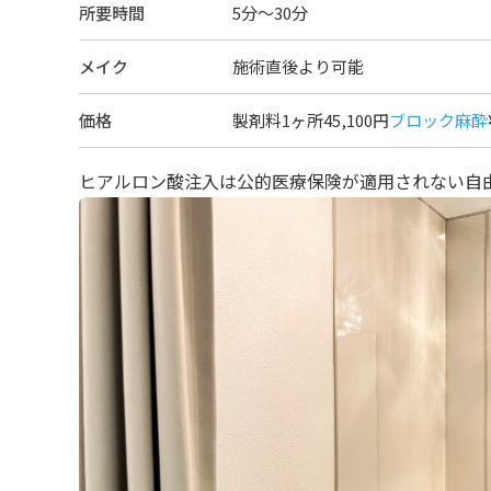
所要時間
5分～30分
メイク
施術直後より可能
価格
製剤料1ヶ所45,100円
ブロック麻酔
ヒアルロン酸注入は公的医療保険が適用されない自