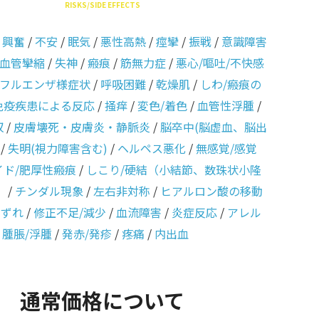
RISKS/SIDE EFFECTS
/
興奮
/
不安
/
眠気
/
悪性高熱
/
痙攣
/
振戦
/
意識障害
血管攣縮
/
失神
/
瘢痕
/
筋無力症
/
悪心/嘔吐/不快感
フルエンザ様症状
/
呼吸困難
/
乾燥肌
/
しわ/瘢痕の
免疫疾患による反応
/
掻痒
/
変色/着色
/
血管性浮腫
/
収
/
皮膚壊死・皮膚炎・静脈炎
/
脳卒中(脳虚血、脳出
/
失明(視力障害含む)
/
ヘルペス悪化
/
無感覚/感覚
イド/肥厚性瘢痕
/
しこり/硬結（小結節、数珠状小隆
）
/
チンダル現象
/
左右非対称
/
ヒアルロン酸の移動
のずれ
/
修正不足/減少
/
血流障害
/
炎症反応
/
アレル
/
腫脹/浮腫
/
発赤/発疹
/
疼痛
/
内出血
通常価格について