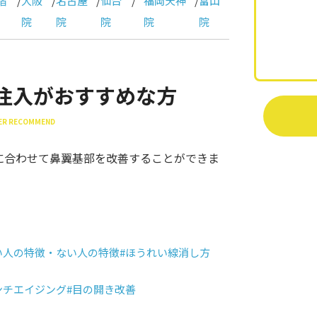
宿
/
大阪
/
名古屋
/
仙台
/
福岡天神
/
富山
院
院
院
院
院
注入がおすすめな方
LLER RECOMMEND
に合わせて鼻翼基部を改善することができま
い人の特徴・ない人の特徴
#ほうれい線消し方
ンチエイジング
#目の開き改善