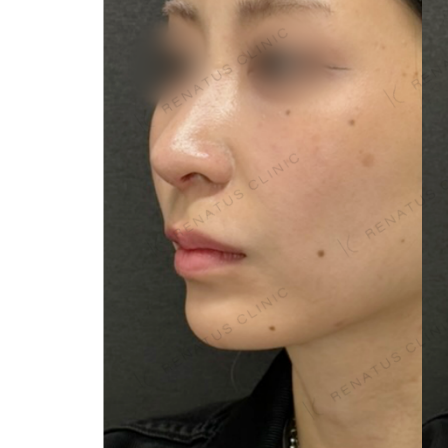
泉 洋平
ボルベラ
看
辻橋 勇祐
ボライト
阿部 竜介
レナトゥスヒアルロン酸
新
ダイヤモンドフィール/ピ
Parts
ネハ
部位から探す
スネコス
額
リジュラン
こめかみ
ゴウリ
眉間
糸リフト
眉上
目の下のクマ取り
目の上
その他
涙袋