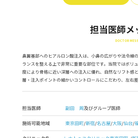
担当医師メ
DOCTOR MES
鼻翼基部へのヒアルロン酸注入は、小鼻の広がりや法令線
ランスを整える上で非常に重要な部位です。当院ではボリュー
度により骨格に近い深層への注入に優れ、自然なリフト感と
層・注入ポイントの細かいコントロールにこだわり、左右
担当医師
副田 周
及びグループ医師
施術可能地域
東京田町
/
新宿
/
名古屋
/
大阪
/
仙台
/