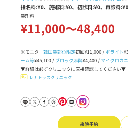
立ち耳
指名料:¥0、施術料:¥0、初診料:¥0、再診料:¥
60代
製剤料
鎖骨
70代
¥11,000〜48,400
手の甲
80代
膝
90代
胸
※モニター
韓国製部位限定
初回¥11,000 /
ボライト
¥
ーム等
¥45,100 /
ブロック麻酔
¥4,400 /
マイクロカ
Region
地域から探す
▼詳細は必ずクリニックに直接確認してください▼
レナトゥスクリニック
東京
大阪
名古屋
仙台
来院予約
福岡