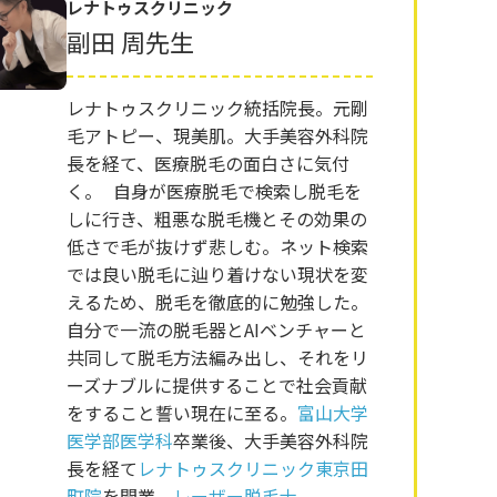
レナトゥスクリニック
副田 周先生
レナトゥスクリニック統括院長。元剛
毛アトピー、現美肌。大手美容外科院
長を経て、医療脱毛の面白さに気付
く。 自身が医療脱毛で検索し脱毛を
しに行き、粗悪な脱毛機とその効果の
低さで毛が抜けず悲しむ。ネット検索
では良い脱毛に辿り着けない現状を変
えるため、脱毛を徹底的に勉強した。
自分で一流の脱毛器とAIベンチャーと
共同して脱毛方法編み出し、それをリ
ーズナブルに提供することで社会貢献
をすること誓い現在に至る。
富山大学
医学部医学科
卒業後、大手美容外科院
長を経て
レナトゥスクリニック東京田
町院
を開業。
レーザー脱毛士
。