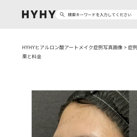
HYHYヒアルロン酸アートメイク症例写真画像
>
症例
ヒアルロン酸注入
医療脱毛
果と料金
ヒ
Doctor
Preparation
医
担当医師から探す
製剤から探す
副田 周
ザーフ(XERF)
ア
高橋 希
ボラックス
ク
東山 麻伊子
ボリューマ
松村 仁
ボリフト
医