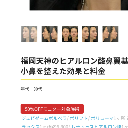
眼窩縁（目の下）
Gender
性別から探す
ゴルゴライン
女性
鼻
男性
ほうれい線
その他
鼻翼基部
福岡天神のヒアルロン酸鼻翼基
頬
Age
小鼻を整えた効果と料金
年代から探す
唇
口角
10代
年代：
30代
顎
20代
首
30代
50%OFFモニター対象施術
ヒアルロン酸リフトアッ
40代
ジュビダームボルベラ
/
ボリフト
/
ボリューマ
1ヶ所
プ
ラックス
1ヶ所
¥96,800
/
レナトゥスヒアルロン酸
1
50代