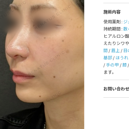
施術内容
護師一覧
規約
使用薬剤 :
ジ
持続期間 :
数
着情報
コラム
ヒアルロン
えたりシワ
間
/
眉上
/
目
基部
/
ほうれ
/
手の甲
/
膝
ます。
お問い合わ