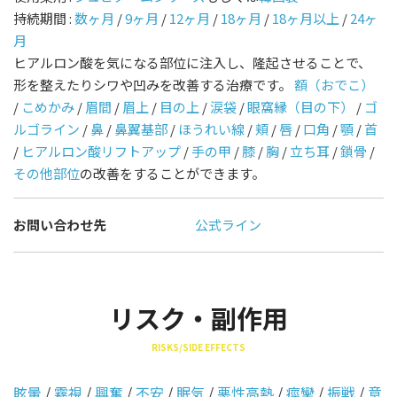
持続期間 :
数ヶ月
/
9ヶ月
/
12ヶ月
/
18ヶ月
/
18ヶ月以上
/
24ヶ
月
ヒアルロン酸を気になる部位に注入し、隆起させることで、
形を整えたりシワや凹みを改善する治療です。
額（おでこ）
/
こめかみ
/
眉間
/
眉上
/
目の上
/
涙袋
/
眼窩縁（目の下）
/
ゴ
ルゴライン
/
鼻
/
鼻翼基部
/
ほうれい線
/
頬
/
唇
/
口角
/
顎
/
首
/
ヒアルロン酸リフトアップ
/
手の甲
/
膝
/
胸
/
立ち耳
/
鎖骨
/
その他部位
の改善をすることができます。
お問い合わせ先
公式ライン
リスク・副作用
RISKS/SIDE EFFECTS
眩暈
/
霧視
/
興奮
/
不安
/
眠気
/
悪性高熱
/
痙攣
/
振戦
/
意