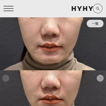
一覧
ヒアルロン酸注入症例一覧
運営元情報
ヒアルロン酸注入
医療脱毛
医療脱毛症例一覧
よくあるご質問
Doctor
Preparation
担当医師から探す
製剤から探す
アートメイク症例一覧
お問い合わせ
クリニック一覧
プライバシーポリシー
副田 周
ザーフ(XERF)
高橋 希
ボラックス
医師一覧
未成年の方へ
東山 麻伊子
ボリューマ
看護師一覧
規約
松村 仁
ボリフト
新着情報
コラム
泉 洋平
ボルベラ