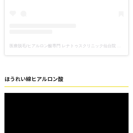
医療脱毛/ヒアルロン酸専門 レナトゥスクリニック仙台院 高橋希(@renaclisendai)がシェアした投稿
ほうれい線ヒアルロン酸