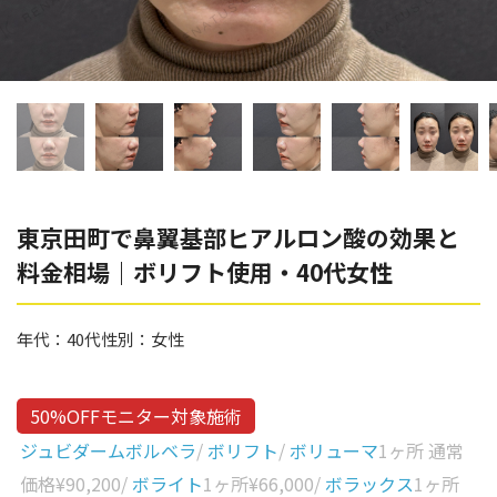
辻橋 勇祐
ボライト
阿部 竜介
レナトゥスヒアルロン酸
ダイヤモンドフィール/ピ
Parts
ネハ
部位から探す
スネコス
額
東京田町で鼻翼基部ヒアルロン酸の効果と
リジュラン
料金相場｜ボリフト使用・40代女性
こめかみ
ゴウリ
眉間
糸リフト
年代：
40代
性別：
女性
眉上
目の下のクマ取り
目の上
50%OFFモニター対象施術
その他
涙袋
ジュビダームボルベラ
/
ボリフト
/
ボリューマ
1ヶ所 通常
価格
¥90,200
/
ボライト
1ヶ所
¥66,000
/
ボラックス
1ヶ所
眼窩縁（目の下）
Gender