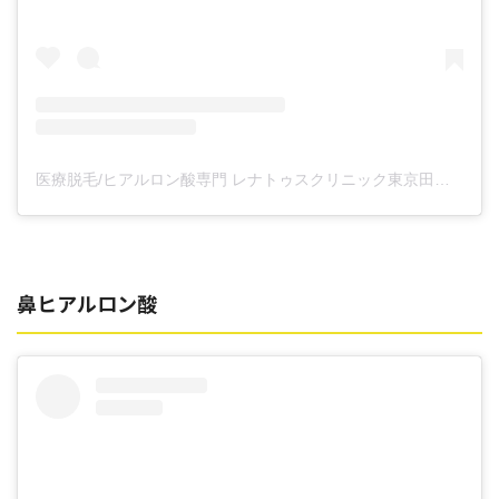
医療脱毛/ヒアルロン酸専門 レナトゥスクリニック東京田町院 東山麻伊子(@dr.higashiyama)がシェアした投稿
鼻ヒアルロン酸