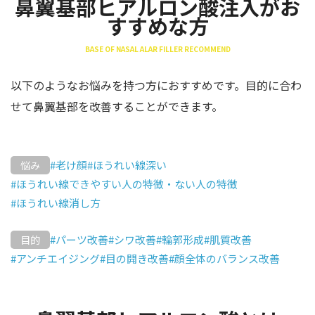
鼻翼基部ヒアルロン酸注入がお
すすめな方
BASE OF NASAL ALAR FILLER RECOMMEND
以下のようなお悩みを持つ方におすすめです。目的に合わ
せて鼻翼基部を改善することができます。
#老け顔
#ほうれい線深い
悩み
#ほうれい線できやすい人の特徴・ない人の特徴
#ほうれい線消し方
#パーツ改善
#シワ改善
#輪郭形成
#肌質改善
目的
#アンチエイジング
#目の開き改善
#顔全体のバランス改善