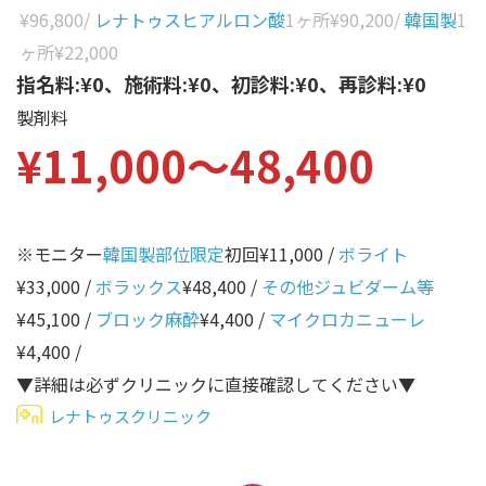
性別から探す
¥96,800
/
レナトゥスヒアルロン酸
1ヶ所
¥90,200
/
韓国製
1
ゴルゴライン
ヶ所
¥22,000
女性
鼻
指名料:¥0、施術料:¥0、初診料:¥0、再診料:¥0
男性
製剤料
ほうれい線
¥11,000〜48,400
その他
鼻翼基部
頬
Age
年代から探す
唇
※モニター
韓国製部位限定
初回¥11,000 /
ボライト
¥33,000 /
ボラックス
¥48,400 /
その他ジュビダーム等
口角
10代
¥45,100 /
ブロック麻酔
¥4,400 /
マイクロカニューレ
顎
20代
¥4,400 /
首
30代
▼詳細は必ずクリニックに直接確認してください▼
ヒアルロン酸リフトアッ
レナトゥスクリニック
40代
プ
50代