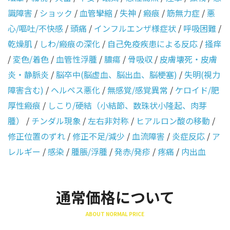
識障害
/
ショック
/
血管攣縮
/
失神
/
瘢痕
/
筋無力症
/
悪
心/嘔吐/不快感
/
頭痛
/
インフルエンザ様症状
/
呼吸困難
/
乾燥肌
/
しわ/瘢痕の深化
/
自己免疫疾患による反応
/
掻痒
/
変色/着色
/
血管性浮腫
/
膿瘍
/
骨吸収
/
皮膚壊死・皮膚
炎・静脈炎
/
脳卒中(脳虚血、脳出血、脳梗塞)
/
失明(視力
障害含む)
/
ヘルペス悪化
/
無感覚/感覚異常
/
ケロイド/肥
厚性瘢痕
/
しこり/硬結（小結節、数珠状小隆起、肉芽
腫）
/
チンダル現象
/
左右非対称
/
ヒアルロン酸の移動
/
修正位置のずれ
/
修正不足/減少
/
血流障害
/
炎症反応
/
ア
レルギー
/
感染
/
腫脹/浮腫
/
発赤/発疹
/
疼痛
/
内出血
通常価格について
ABOUT NORMAL PRICE