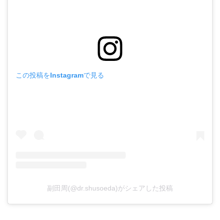
この投稿をInstagramで見る
副田周(@dr.shusoeda)がシェアした投稿