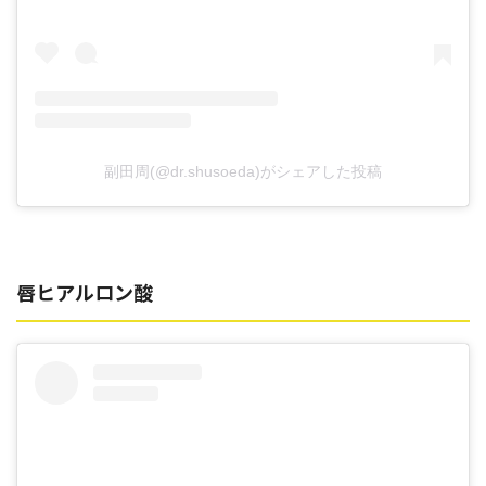
副田周(@dr.shusoeda)がシェアした投稿
唇ヒアルロン酸