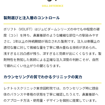
SKILL DIFFERENCE
製剤選びと注入層のコントロール
ボリフト（VOLIFT）はジュビダームシリーズの中でも中程度の硬
度（コシ）を持ち、鼻翼基部のような繊細な部位への馴染みやす
さと、1年以上の持続期間が両立された製剤です。注入は骨膜上の
適切な層に対して微細な量を丁寧に積み重ねる技術が求められ、
浅すぎると凹凸感が残り、深すぎると効果が出にくくなります。製
剤特性を熟知した医師による正確な注入深度の判断こそが、自然
で崩れにくい仕上がりの鍵となります。
カウンセリングの質でわかるクリニックの実力
レナトゥスクリニック東京田町院では、カウンセリング時に顔全
体のバランスや骨格の状態を丁寧に確認したうえで、鼻翼基部へ
のアプローチ方法・使用量・デザインを個別に提案しています。