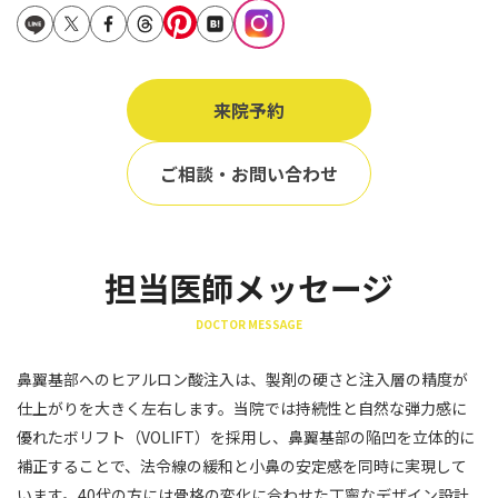
立ち耳
60代
鎖骨
70代
手の甲
来院予約
80代
膝
90代
ご相談・お問い合わせ
胸
Region
地域から探す
担当医師メッセージ
東京
DOCTOR MESSAGE
大阪
鼻翼基部へのヒアルロン酸注入は、製剤の硬さと注入層の精度が
名古屋
仕上がりを大きく左右します。当院では持続性と自然な弾力感に
仙台
優れたボリフト（VOLIFT）を採用し、鼻翼基部の陥凹を立体的に
補正することで、法令線の緩和と小鼻の安定感を同時に実現して
福岡
います。40代の方には骨格の変化に合わせた丁寧なデザイン設計