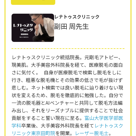
レナトゥスクリニック
副田 周先生
レナトゥスクリニック統括院長。元剛毛アトピー、
現美肌。大手美容外科院長を経て、医療脱毛の面白
さに気付く。 自身が医療脱毛で検索し脱毛をしに
行き、粗悪な脱毛機とその効果の低さで毛が抜けず
悲しむ。ネット検索では良い脱毛に辿り着けない現
状を変えるため、脱毛を徹底的に勉強した。自分で
一流の脱毛器とAIベンチャーと共同して脱毛方法編
み出し、それをリーズナブルに提供することで社会
貢献をすること誓い現在に至る。
富山大学医学部医
学科
卒業後、大手美容外科院長を経て
レナトゥスク
リニック東京田町院
を開業。
レーザー脱毛士
。