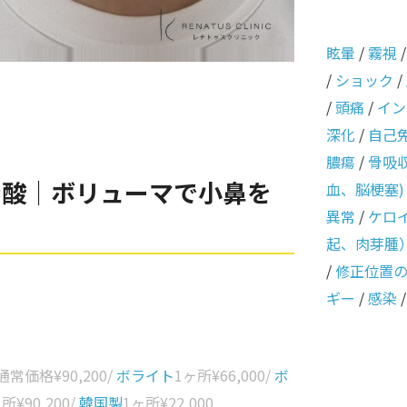
眩暈
/
霧視
/
ショック
/
/
頭痛
/
イン
深化
/
自己
膿瘍
/
骨吸
ン酸｜ボリューマで小鼻を
血、脳梗塞)
異常
/
ケロ
起、肉芽腫
/
修正位置
ギー
/
感染
 通常価格
¥90,200
/
ボライト
1ヶ所
¥66,000
/
ボ
ヶ所
¥90,200
/
韓国製
1ヶ所
¥22,000