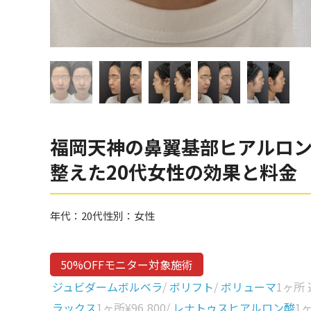
眼窩縁（目の下）
Gender
性別から探す
ゴルゴライン
女性
鼻
男性
ほうれい線
その他
鼻翼基部
福岡天神の鼻翼基部ヒアルロ
頬
Age
整えた20代女性の効果と料金
年代から探す
唇
口角
10代
年代：
20代
性別：
女性
顎
20代
首
30代
50%OFFモニター対象施術
ヒアルロン酸リフトアッ
40代
ジュビダームボルベラ
/
ボリフト
/
ボリューマ
1ヶ所
プ
ラックス
1ヶ所
¥96,800
/
レナトゥスヒアルロン酸
1
50代