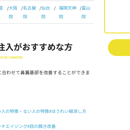
宿
/
大阪
/
名古屋
/
仙台
/
福岡天神
/
富山
院
院
院
院
院
注入がおすすめな方
LLER RECOMMEND
に合わせて鼻翼基部を改善することができま
い人の特徴・ない人の特徴
#ほうれい線消し方
ンチエイジング
#目の開き改善