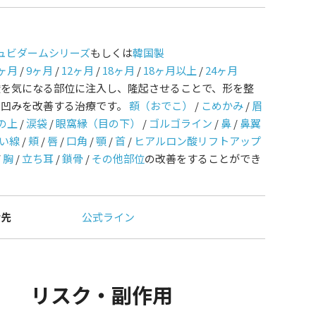
ュビダームシリーズ
もしくは
韓国製
ヶ月
/
9ヶ月
/
12ヶ月
/
18ヶ月
/
18ヶ月以上
/
24ヶ月
酸を気になる部位に注入し、隆起させることで、形を整
や凹みを改善する治療です。
額（おでこ）
/
こめかみ
/
眉
の上
/
涙袋
/
眼窩縁（目の下）
/
ゴルゴライン
/
鼻
/
鼻翼
い線
/
頬
/
唇
/
口角
/
顎
/
首
/
ヒアルロン酸リフトアップ
/
胸
/
立ち耳
/
鎖骨
/
その他部位
の改善をすることができ
せ先
公式ライン
リスク・副作用