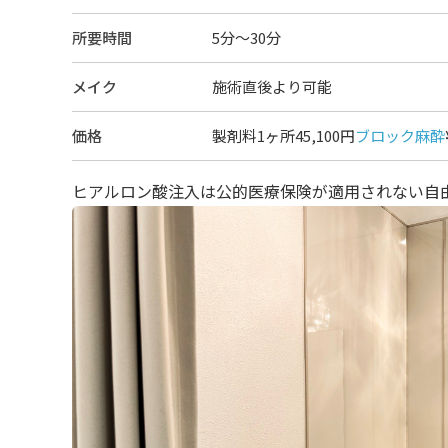
所要時間
5分～30分
メイク
施術直後より可能
価格
製剤料1ヶ所45,100円
ブロック麻酔
ヒアルロン酸注入は公的医療保険が適用されない自