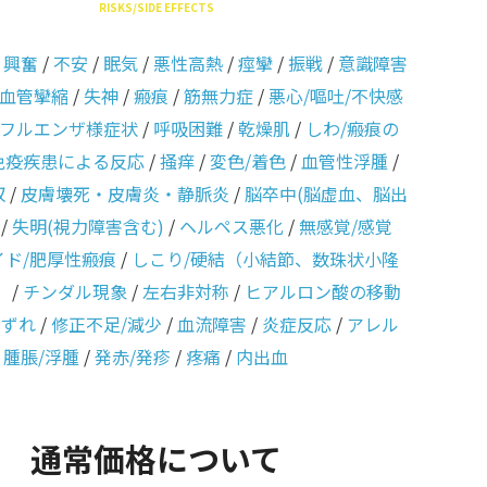
RISKS/SIDE EFFECTS
/
興奮
/
不安
/
眠気
/
悪性高熱
/
痙攣
/
振戦
/
意識障害
血管攣縮
/
失神
/
瘢痕
/
筋無力症
/
悪心/嘔吐/不快感
フルエンザ様症状
/
呼吸困難
/
乾燥肌
/
しわ/瘢痕の
免疫疾患による反応
/
掻痒
/
変色/着色
/
血管性浮腫
/
収
/
皮膚壊死・皮膚炎・静脈炎
/
脳卒中(脳虚血、脳出
/
失明(視力障害含む)
/
ヘルペス悪化
/
無感覚/感覚
イド/肥厚性瘢痕
/
しこり/硬結（小結節、数珠状小隆
）
/
チンダル現象
/
左右非対称
/
ヒアルロン酸の移動
のずれ
/
修正不足/減少
/
血流障害
/
炎症反応
/
アレル
/
腫脹/浮腫
/
発赤/発疹
/
疼痛
/
内出血
通常価格について