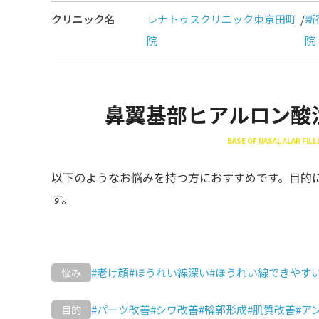
クリニック名
レナトゥスクリニック東京田町
/
新
院
院
鼻翼基部ヒアルロン酸
BASE OF NASAL ALAR FI
以下のようなお悩みを持つ方におすすめです。目的
す。
#老け顔
#ほうれい線深い
#ほうれい線できやす
悩み
#パーツ改善
#シワ改善
#輪郭形成
#肌質改善
#ア
目的