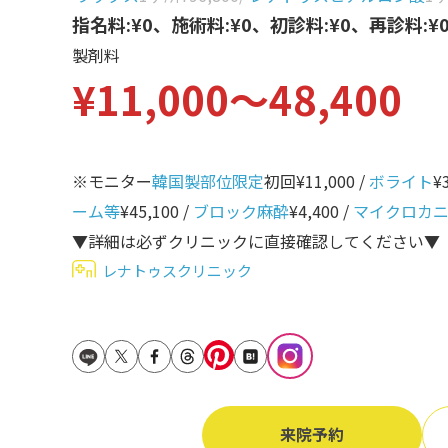
立ち耳
指名料:¥0、施術料:¥0、初診料:¥0、再診料:¥
60代
製剤料
鎖骨
70代
¥11,000〜48,400
手の甲
80代
膝
90代
胸
※モニター
韓国製部位限定
初回¥11,000 /
ボライト
¥
ーム等
¥45,100 /
ブロック麻酔
¥4,400 /
マイクロカ
Region
地域から探す
▼詳細は必ずクリニックに直接確認してください▼
レナトゥスクリニック
東京
大阪
名古屋
仙台
来院予約
福岡