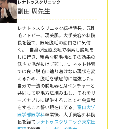
レナトゥスクリニック
副田 周先生
レナトゥスクリニック統括院長。元剛
毛アトピー、現美肌。大手美容外科院
長を経て、医療脱毛の面白さに気付
く。 自身が医療脱毛で検索し脱毛を
しに行き、粗悪な脱毛機とその効果の
低さで毛が抜けず悲しむ。ネット検索
では良い脱毛に辿り着けない現状を変
えるため、脱毛を徹底的に勉強した。
自分で一流の脱毛器とAIベンチャーと
共同して脱毛方法編み出し、それをリ
ーズナブルに提供することで社会貢献
をすること誓い現在に至る。
富山大学
医学部医学科
卒業後、大手美容外科院
長を経て
レナトゥスクリニック東京田
町院
を開業。
レーザー脱毛士
。