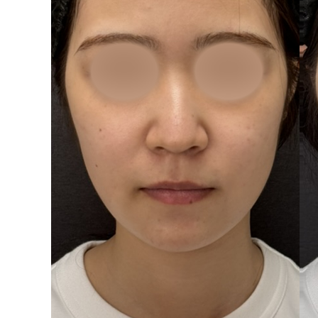
泉 洋平
ボルベラ
看
辻橋 勇祐
ボライト
阿部 竜介
レナトゥスヒアルロン酸
新
ダイヤモンドフィール/ピ
Parts
ネハ
部位から探す
スネコス
額
リジュラン
こめかみ
ゴウリ
眉間
糸リフト
眉上
目の下のクマ取り
目の上
その他
涙袋