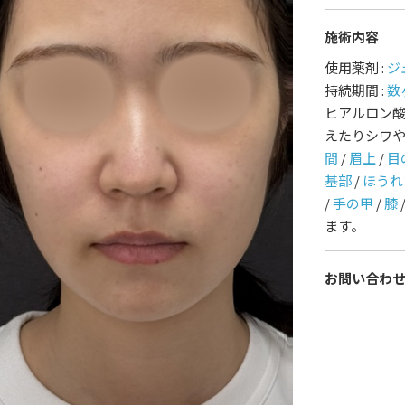
施術内容
護師一覧
規約
使用薬剤 :
ジ
持続期間 :
数
着情報
コラム
ヒアルロン
えたりシワ
間
/
眉上
/
目
基部
/
ほうれ
/
手の甲
/
膝
ます。
お問い合わ