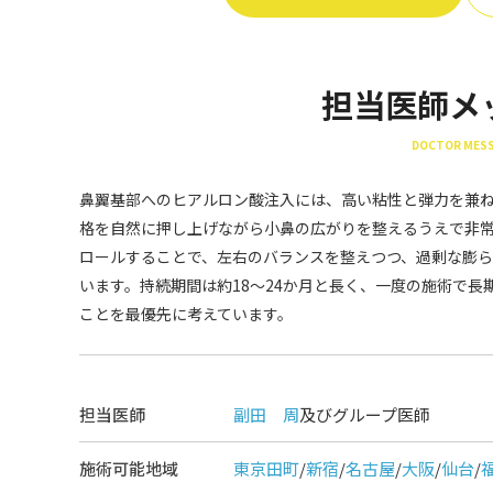
担当医師メ
DOCTOR MES
鼻翼基部へのヒアルロン酸注入には、高い粘性と弾力を兼ね
格を自然に押し上げながら小鼻の広がりを整えるうえで非
ロールすることで、左右のバランスを整えつつ、過剰な膨
います。持続期間は約18〜24か月と長く、一度の施術で
ことを最優先に考えています。
担当医師
副田 周
及びグループ医師
施術可能地域
東京田町
/
新宿
/
名古屋
/
大阪
/
仙台
/