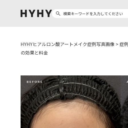
HYHYヒアルロン酸アートメイク症例写真画像
>
症例
ヒアルロン酸注入
医療脱毛
の効果と料金
ヒ
Doctor
Preparation
医
担当医師から探す
製剤から探す
副田 周
ザーフ(XERF)
ア
高橋 希
ボラックス
ク
東山 麻伊子
ボリューマ
松村 仁
ボリフト
医