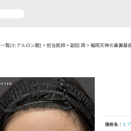
一覧(ヒアルロン酸)
>
担当医師
>
副田 周
>
福岡天神の鼻翼基
アルロン酸注入症例一覧
運営元情報
療脱毛症例一覧
よくあるご質問
ートメイク症例一覧
お問い合わせ
リニック一覧
プライバシーポリシー
施術名：
ヒ
師一覧
未成年の方へ