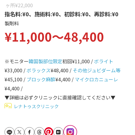
性別から探す
ヶ所
¥22,000
ゴルゴライン
指名料:¥0、施術料:¥0、初診料:¥0、再診料:¥0
女性
鼻
製剤料
男性
¥11,000〜48,400
ほうれい線
その他
鼻翼基部
頬
※モニター
韓国製部位限定
初回¥11,000 /
ボライト
Age
年代から探す
唇
¥33,000 /
ボラックス
¥48,400 /
その他ジュビダーム等
¥45,100 /
ブロック麻酔
¥4,400 /
マイクロカニューレ
口角
10代
¥4,400 /
顎
20代
▼詳細は必ずクリニックに直接確認してください▼
首
30代
レナトゥスクリニック
ヒアルロン酸リフトアッ
40代
プ
50代