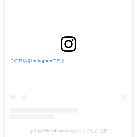
この投稿をInstagramで見る
副田周(@dr.shusoeda)がシェアした投稿