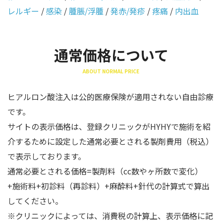
レルギー
/
感染
/
腫脹/浮腫
/
発赤/発疹
/
疼痛
/
内出血
通常価格について
ABOUT NORMAL PRICE
ヒアルロン酸注入は公的医療保険が適用されない自由診療
です。
サイトの表示価格は、登録クリニックがHYHYで施術を紹
介するために設定した通常必要とされる製剤費用（税込）
で表示しております。
通常必要とされる価格=製剤料（cc数やヶ所数で変化）
+施術料+初診料（再診料）+麻酔料+針代の計算式で算出
してください。
※クリニックによっては、消費税の計算上、表示価格に記