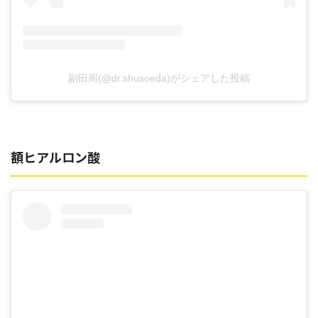
副田周(@dr.shusoeda)がシェアした投稿
額ヒアルロン酸