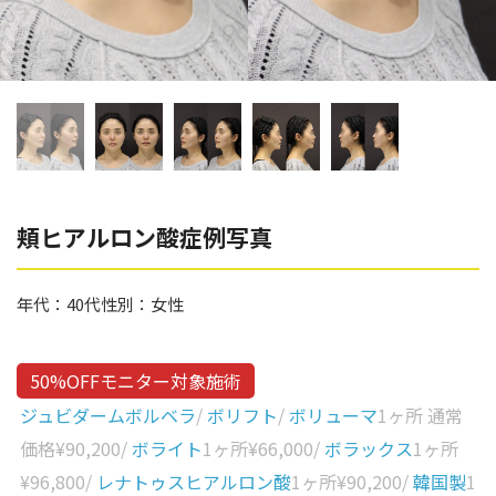
辻橋 勇祐
ボライト
阿部 竜介
レナトゥスヒアルロン酸
ダイヤモンドフィール/ピ
Parts
ネハ
部位から探す
スネコス
額
頬ヒアルロン酸症例写真
リジュラン
こめかみ
ゴウリ
年代：
40代
性別：
女性
眉間
糸リフト
眉上
目の下のクマ取り
50%OFFモニター対象施術
目の上
ジュビダームボルベラ
/
ボリフト
/
ボリューマ
1ヶ所 通常
その他
涙袋
価格
¥90,200
/
ボライト
1ヶ所
¥66,000
/
ボラックス
1ヶ所
¥96,800
/
レナトゥスヒアルロン酸
1ヶ所
¥90,200
/
韓国製
1
眼窩縁（目の下）
Gender