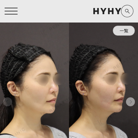
一覧
ヒアルロン酸注入症例一覧
運営元情報
ヒアルロン酸注入
医療脱毛
医療脱毛症例一覧
よくあるご質問
Doctor
Preparation
担当医師から探す
製剤から探す
アートメイク症例一覧
お問い合わせ
クリニック一覧
プライバシーポリシー
副田 周
ザーフ(XERF)
高橋 希
ボラックス
医師一覧
未成年の方へ
東山 麻伊子
ボリューマ
看護師一覧
規約
松村 仁
ボリフト
新着情報
コラム
泉 洋平
ボルベラ