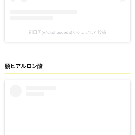
副田周(@dr.shusoeda)がシェアした投稿
顎ヒアルロン酸