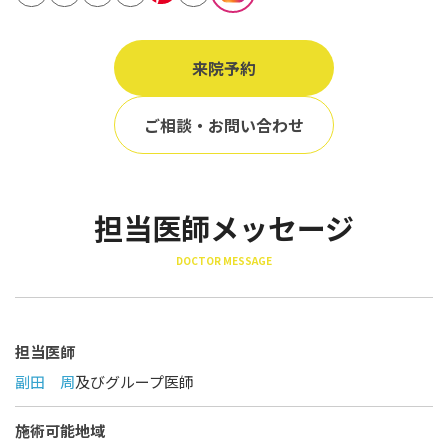
立ち耳
60代
鎖骨
70代
来院予約
手の甲
80代
膝
ご相談・お問い合わせ
90代
胸
Region
担当医師メッセージ
地域から探す
DOCTOR MESSAGE
東京
大阪
名古屋
担当医師
副田 周
及びグループ医師
仙台
福岡
施術可能地域