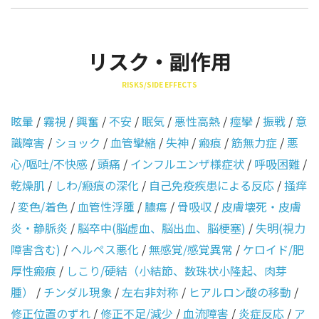
リスク・副作用
RISKS/SIDE EFFECTS
眩暈
/
霧視
/
興奮
/
不安
/
眠気
/
悪性高熱
/
痙攣
/
振戦
/
意
識障害
/
ショック
/
血管攣縮
/
失神
/
瘢痕
/
筋無力症
/
悪
心/嘔吐/不快感
/
頭痛
/
インフルエンザ様症状
/
呼吸困難
/
乾燥肌
/
しわ/瘢痕の深化
/
自己免疫疾患による反応
/
掻痒
/
変色/着色
/
血管性浮腫
/
膿瘍
/
骨吸収
/
皮膚壊死・皮膚
炎・静脈炎
/
脳卒中(脳虚血、脳出血、脳梗塞)
/
失明(視力
障害含む)
/
ヘルペス悪化
/
無感覚/感覚異常
/
ケロイド/肥
厚性瘢痕
/
しこり/硬結（小結節、数珠状小隆起、肉芽
腫）
/
チンダル現象
/
左右非対称
/
ヒアルロン酸の移動
/
修正位置のずれ
/
修正不足/減少
/
血流障害
/
炎症反応
/
ア