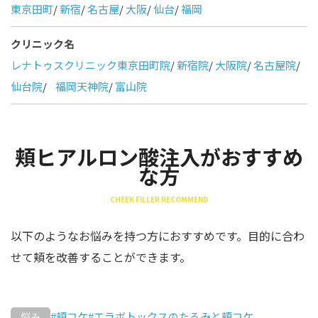
東京田町
/
新宿
/
名古屋
/
大阪
/
仙台
/
福岡
クリニック名
レナトゥスクリニック東京田町院
/
新宿院
/
大阪院
/
名古屋院
/
仙台院
/
福岡天神院
/
富山院
頬ヒアルロン酸注入がおすすめ
な方
CHEEK FILLER RECOMMEND
以下のようなお悩みを持つ方におすすめです。目的に合わ
せて頬を改善することができます。
#頬コケ
#エラボトックスのたるみと頬コケ
悩み