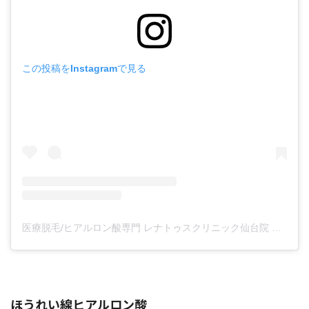
この投稿をInstagramで見る
医療脱毛/ヒアルロン酸専門 レナトゥスクリニック仙台院 高橋希(@renaclisendai)がシェアした投稿
ほうれい線ヒアルロン酸