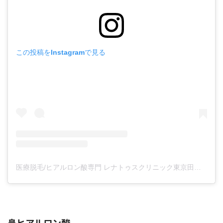
この投稿をInstagramで見る
医療脱毛/ヒアルロン酸専門 レナトゥスクリニック東京田町院 東山麻伊子(@dr.higashiyama)がシェアした投稿
鼻ヒアルロン酸