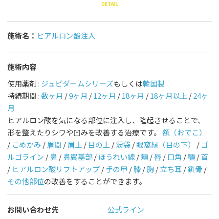
DETAIL
施術名：
ヒアルロン酸注入
施術内容
使用薬剤 :
ジュビダームシリーズ
もしくは
韓国製
持続期間 :
数ヶ月
/
9ヶ月
/
12ヶ月
/
18ヶ月
/
18ヶ月以上
/
24ヶ
月
ヒアルロン酸を気になる部位に注入し、隆起させることで、
形を整えたりシワや凹みを改善する治療です。
額（おでこ）
/
こめかみ
/
眉間
/
眉上
/
目の上
/
涙袋
/
眼窩縁（目の下）
/
ゴ
ルゴライン
/
鼻
/
鼻翼基部
/
ほうれい線
/
頬
/
唇
/
口角
/
顎
/
首
/
ヒアルロン酸リフトアップ
/
手の甲
/
膝
/
胸
/
立ち耳
/
鎖骨
/
その他部位
の改善をすることができます。
お問い合わせ先
公式ライン