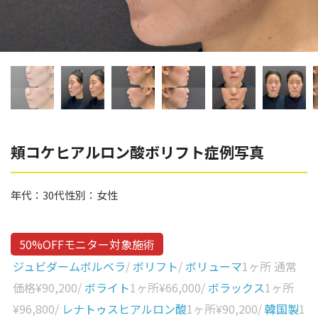
辻橋 勇祐
ボライト
阿部 竜介
レナトゥスヒアルロン酸
ダイヤモンドフィール/ピ
Parts
ネハ
部位から探す
スネコス
額
頬コケヒアルロン酸ボリフト症例写真
リジュラン
こめかみ
ゴウリ
年代：
30代
性別：
女性
眉間
糸リフト
眉上
目の下のクマ取り
50%OFFモニター対象施術
目の上
ジュビダームボルベラ
/
ボリフト
/
ボリューマ
1ヶ所 通常
その他
涙袋
価格
¥90,200
/
ボライト
1ヶ所
¥66,000
/
ボラックス
1ヶ所
¥96,800
/
レナトゥスヒアルロン酸
1ヶ所
¥90,200
/
韓国製
1
眼窩縁（目の下）
Gender