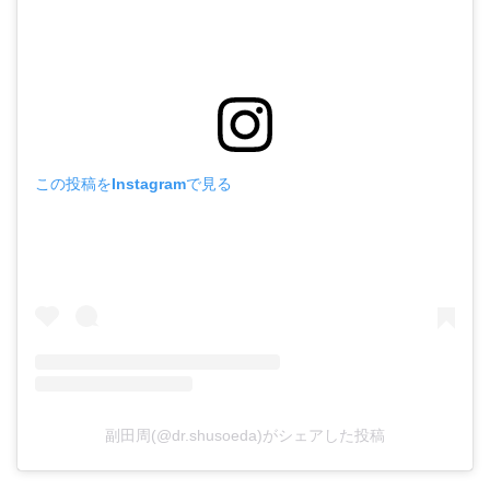
この投稿をInstagramで見る
副田周(@dr.shusoeda)がシェアした投稿