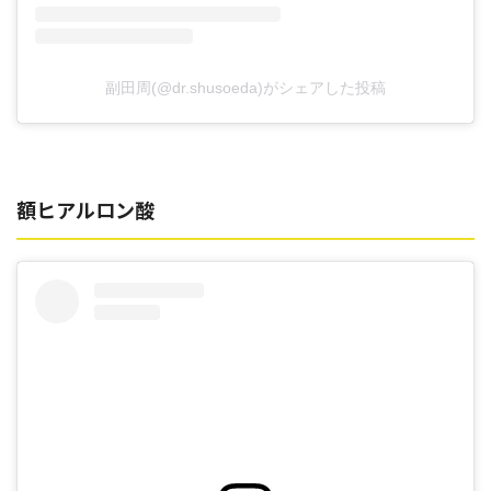
副田周(@dr.shusoeda)がシェアした投稿
額ヒアルロン酸