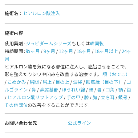
施術名：
ヒアルロン酸注入
施術内容
使用薬剤 :
ジュビダームシリーズ
もしくは
韓国製
持続期間 :
数ヶ月
/
9ヶ月
/
12ヶ月
/
18ヶ月
/
18ヶ月以上
/
24ヶ
月
ヒアルロン酸を気になる部位に注入し、隆起させることで、
形を整えたりシワや凹みを改善する治療です。
額（おでこ）
/
こめかみ
/
眉間
/
眉上
/
目の上
/
涙袋
/
眼窩縁（目の下）
/
ゴ
ルゴライン
/
鼻
/
鼻翼基部
/
ほうれい線
/
頬
/
唇
/
口角
/
顎
/
首
/
ヒアルロン酸リフトアップ
/
手の甲
/
膝
/
胸
/
立ち耳
/
鎖骨
/
その他部位
の改善をすることができます。
お問い合わせ先
公式ライン