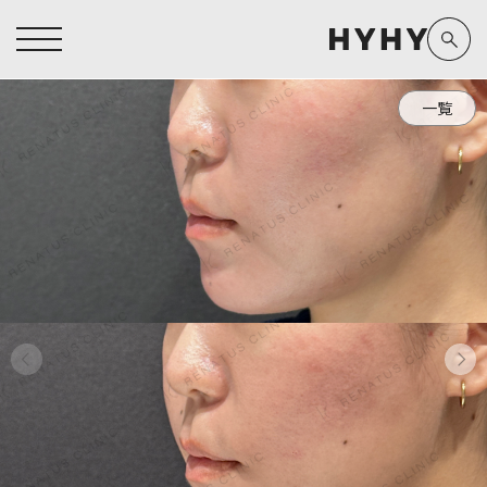
一覧
ヒアルロン酸注入症例一覧
運営元情報
ヒアルロン酸注入
医療脱毛
医療脱毛症例一覧
よくあるご質問
Doctor
Preparation
担当医師から探す
製剤から探す
アートメイク症例一覧
お問い合わせ
クリニック一覧
プライバシーポリシー
副田 周
ザーフ(XERF)
高橋 希
ボラックス
医師一覧
未成年の方へ
東山 麻伊子
ボリューマ
看護師一覧
規約
松村 仁
ボリフト
新着情報
コラム
泉 洋平
ボルベラ