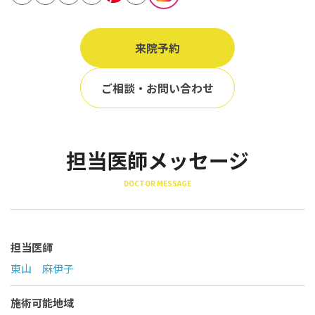
立ち耳
60代
鎖骨
70代
来院予約
手の甲
80代
膝
ご相談・お問い合わせ
90代
胸
Region
担当医師メッセージ
地域から探す
DOCTOR MESSAGE
東京
大阪
名古屋
担当医師
東山 麻伊子
仙台
福岡
施術可能地域