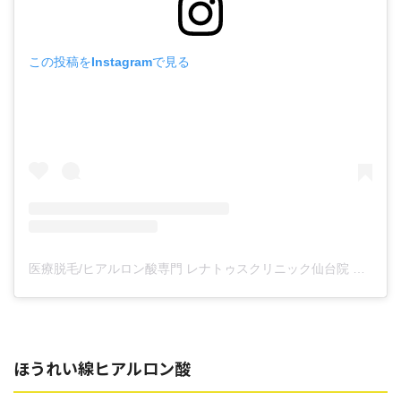
この投稿をInstagramで見る
医療脱毛/ヒアルロン酸専門 レナトゥスクリニック仙台院 高橋希(@renaclisendai)がシェアした投稿
ほうれい線ヒアルロン酸