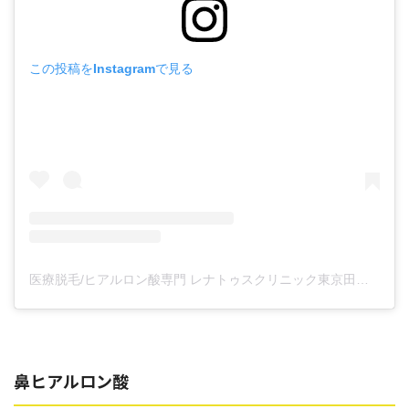
この投稿をInstagramで見る
医療脱毛/ヒアルロン酸専門 レナトゥスクリニック東京田町院 東山麻伊子(@dr.higashiyama)がシェアした投稿
鼻ヒアルロン酸