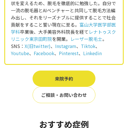
状を変えるため、脱毛を徹底的に勉強した。自分で
一流の脱毛器とAIベンチャーと共同して脱毛方法編
み出し、それをリーズナブルに提供することで社会
貢献をすること誓い現在に至る。
富山大学医学部医
学科
卒業後、大手美容外科院長を経て
レナトゥスク
リニック東京田町院
を開業。
レーザー脱毛士
。
SNS：
X(旧twitter)
、
Instagram
、
Tiktok
、
Youtube
、
Facebook
、
Pinterest
、
Linkedin
来院予約
ご相談・お問い合わせ
おすすめ症例