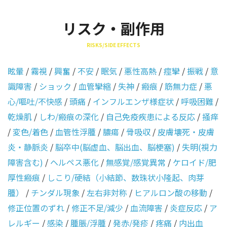
リスク・副作用
RISKS/SIDE EFFECTS
眩暈
/
霧視
/
興奮
/
不安
/
眠気
/
悪性高熱
/
痙攣
/
振戦
/
意
識障害
/
ショック
/
血管攣縮
/
失神
/
瘢痕
/
筋無力症
/
悪
心/嘔吐/不快感
/
頭痛
/
インフルエンザ様症状
/
呼吸困難
/
乾燥肌
/
しわ/瘢痕の深化
/
自己免疫疾患による反応
/
掻痒
/
変色/着色
/
血管性浮腫
/
膿瘍
/
骨吸収
/
皮膚壊死・皮膚
炎・静脈炎
/
脳卒中(脳虚血、脳出血、脳梗塞)
/
失明(視力
障害含む)
/
ヘルペス悪化
/
無感覚/感覚異常
/
ケロイド/肥
厚性瘢痕
/
しこり/硬結（小結節、数珠状小隆起、肉芽
腫）
/
チンダル現象
/
左右非対称
/
ヒアルロン酸の移動
/
修正位置のずれ
/
修正不足/減少
/
血流障害
/
炎症反応
/
ア
レルギー
/
感染
/
腫脹/浮腫
/
発赤/発疹
/
疼痛
/
内出血