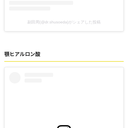
副田周(@dr.shusoeda)がシェアした投稿
顎ヒアルロン酸