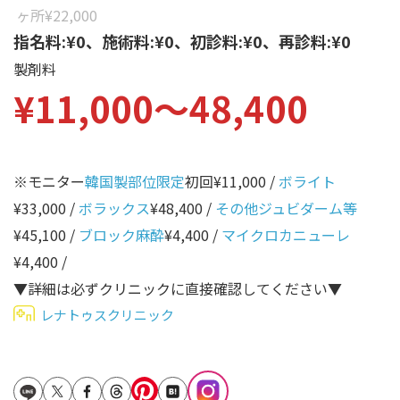
性別から探す
ヶ所
¥22,000
ゴルゴライン
指名料:¥0、施術料:¥0、初診料:¥0、再診料:¥0
女性
鼻
製剤料
男性
¥11,000〜48,400
ほうれい線
その他
鼻翼基部
頬
※モニター
韓国製部位限定
初回¥11,000 /
ボライト
Age
年代から探す
唇
¥33,000 /
ボラックス
¥48,400 /
その他ジュビダーム等
¥45,100 /
ブロック麻酔
¥4,400 /
マイクロカニューレ
口角
10代
¥4,400 /
顎
20代
▼詳細は必ずクリニックに直接確認してください▼
首
30代
レナトゥスクリニック
ヒアルロン酸リフトアッ
40代
プ
50代