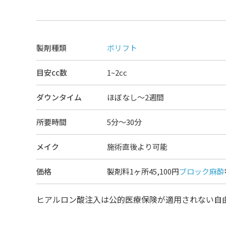
製剤種類
ボリフト
目安cc数
1~2cc
ダウンタイム
ほぼなし〜2週間
所要時間
5分～30分
メイク
施術直後より可能
価格
製剤料1ヶ所45,100円
ブロック麻酔
ヒアルロン酸注入は公的医療保険が適用されない自