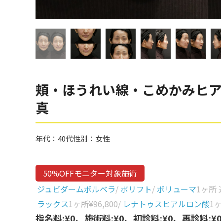
眼窩縁（目の下）
Gender
性別から探す
ゴルゴライン
女性
鼻
男性
ほうれい線
その他
鼻翼基部
頬・ほうれい線・こめかみヒ
頬
真
Age
年代から探す
唇
年代：
40代
性別：
女性
口角
10代
顎
20代
50%OFFモニター対象施術
首
30代
ジュビダームボルベラ
/
ボリフト
/
ボリューマ
1ヶ所
ヒアルロン酸リフトアッ
40代
ラックス
1ヶ所
¥96,800
/
レナトゥスヒアルロン酸
1
プ
指名料:¥0、施術料:¥0、初診料:¥0、再診料:¥
50代