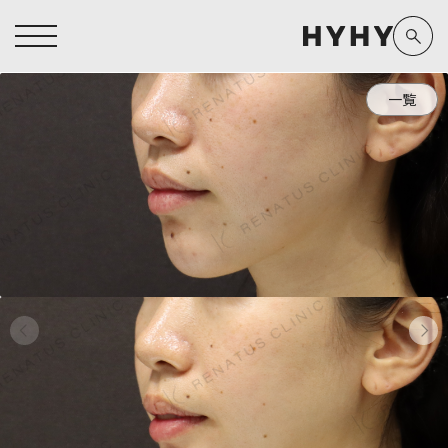
一覧
ヒアルロン酸注入症例一覧
運営元情報
ヒアルロン酸注入
医療脱毛
医療脱毛症例一覧
よくあるご質問
Doctor
Preparation
担当医師から探す
製剤から探す
アートメイク症例一覧
お問い合わせ
クリニック一覧
プライバシーポリシー
副田 周
ザーフ(XERF)
高橋 希
ボラックス
医師一覧
未成年の方へ
東山 麻伊子
ボリューマ
看護師一覧
規約
松村 仁
ボリフト
新着情報
コラム
泉 洋平
ボルベラ