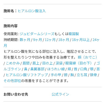
施術名：
ヒアルロン酸注入
施術内容
使用薬剤 :
ジュビダームシリーズ
もしくは
韓国製
持続期間 :
数ヶ月
/
9ヶ月
/
12ヶ月
/
18ヶ月
/
18ヶ月以上
/
24ヶ
月
ヒアルロン酸を気になる部位に注入し、隆起させることで、
形を整えたりシワや凹みを改善する治療です。
額（おでこ）
/
こめかみ
/
眉間
/
眉上
/
目の上
/
涙袋
/
眼窩縁（目の下）
/
ゴ
ルゴライン
/
鼻
/
鼻翼基部
/
ほうれい線
/
頬
/
唇
/
口角
/
顎
/
首
/
ヒアルロン酸リフトアップ
/
手の甲
/
膝
/
胸
/
立ち耳
/
鎖骨
/
その他部位
の改善をすることができます。
お問い合わせ先
公式ライン