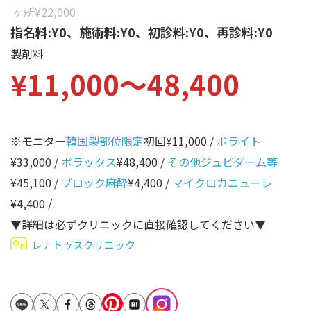
性別から探す
ヶ所
¥22,000
ゴルゴライン
指名料:¥0、施術料:¥0、初診料:¥0、再診料:¥0
女性
鼻
製剤料
男性
¥11,000〜48,400
ほうれい線
その他
鼻翼基部
頬
※モニター
韓国製部位限定
初回¥11,000 /
ボライト
Age
年代から探す
唇
¥33,000 /
ボラックス
¥48,400 /
その他ジュビダーム等
¥45,100 /
ブロック麻酔
¥4,400 /
マイクロカニューレ
口角
10代
¥4,400 /
顎
20代
▼詳細は必ずクリニックに直接確認してください▼
首
30代
レナトゥスクリニック
ヒアルロン酸リフトアッ
40代
プ
50代