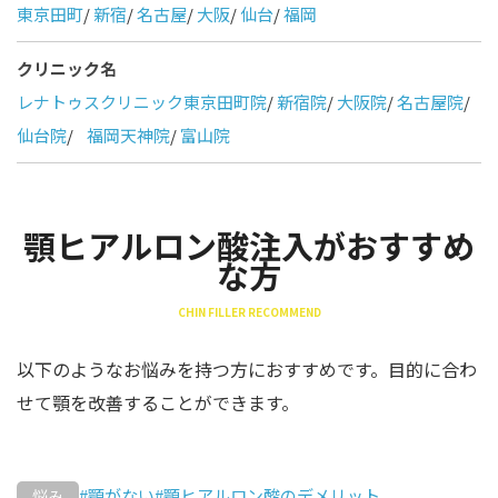
東京田町
/
新宿
/
名古屋
/
大阪
/
仙台
/
福岡
クリニック名
レナトゥスクリニック東京田町院
/
新宿院
/
大阪院
/
名古屋院
/
仙台院
/
福岡天神院
/
富山院
顎ヒアルロン酸注入がおすすめ
な方
CHIN FILLER RECOMMEND
以下のようなお悩みを持つ方におすすめです。目的に合わ
せて顎を改善することができます。
#顎がない
#顎ヒアルロン酸のデメリット
悩み