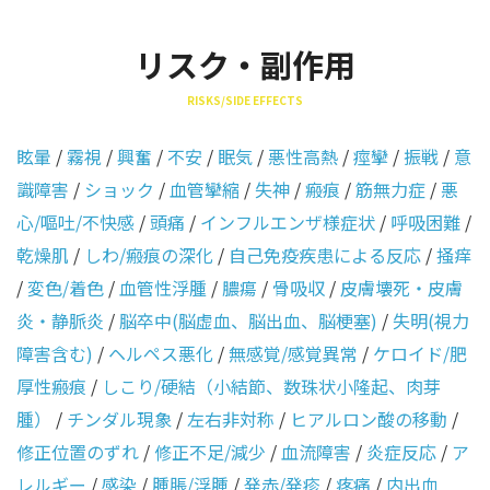
リスク・副作用
RISKS/SIDE EFFECTS
眩暈
/
霧視
/
興奮
/
不安
/
眠気
/
悪性高熱
/
痙攣
/
振戦
/
意
識障害
/
ショック
/
血管攣縮
/
失神
/
瘢痕
/
筋無力症
/
悪
心/嘔吐/不快感
/
頭痛
/
インフルエンザ様症状
/
呼吸困難
/
乾燥肌
/
しわ/瘢痕の深化
/
自己免疫疾患による反応
/
掻痒
/
変色/着色
/
血管性浮腫
/
膿瘍
/
骨吸収
/
皮膚壊死・皮膚
炎・静脈炎
/
脳卒中(脳虚血、脳出血、脳梗塞)
/
失明(視力
障害含む)
/
ヘルペス悪化
/
無感覚/感覚異常
/
ケロイド/肥
厚性瘢痕
/
しこり/硬結（小結節、数珠状小隆起、肉芽
腫）
/
チンダル現象
/
左右非対称
/
ヒアルロン酸の移動
/
修正位置のずれ
/
修正不足/減少
/
血流障害
/
炎症反応
/
ア
レルギー
/
感染
/
腫脹/浮腫
/
発赤/発疹
/
疼痛
/
内出血