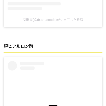
副田周(@dr.shusoeda)がシェアした投稿
額ヒアルロン酸