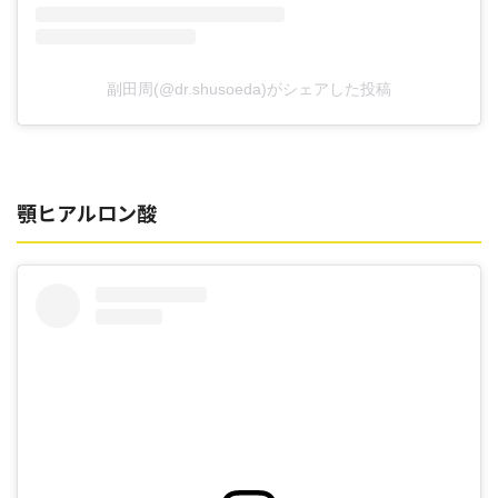
副田周(@dr.shusoeda)がシェアした投稿
顎ヒアルロン酸