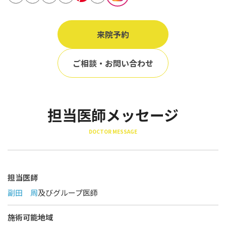
立ち耳
60代
鎖骨
70代
来院予約
手の甲
80代
膝
ご相談・お問い合わせ
90代
胸
Region
担当医師メッセージ
地域から探す
DOCTOR MESSAGE
東京
大阪
名古屋
担当医師
副田 周
及びグループ医師
仙台
福岡
施術可能地域