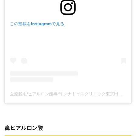
この投稿をInstagramで見る
医療脱毛/ヒアルロン酸専門 レナトゥスクリニック東京田町院 東山麻伊子(@dr.higashiyama)がシェアした投稿
鼻ヒアルロン酸