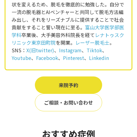
状を変えるため、脱毛を徹底的に勉強した。自分で
一流の脱毛器とAIベンチャーと共同して脱毛方法編
み出し、それをリーズナブルに提供することで社会
貢献をすること誓い現在に至る。
富山大学医学部医
学科
卒業後、大手美容外科院長を経て
レナトゥスク
リニック東京田町院
を開業。
レーザー脱毛士
。
SNS：
X(旧twitter)
、
Instagram
、
Tiktok
、
Youtube
、
Facebook
、
Pinterest
、
Linkedin
来院予約
ご相談・お問い合わせ
おすすめ症例