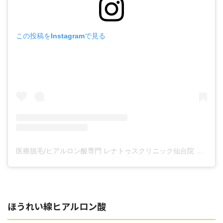
この投稿をInstagramで見る
医療脱毛/ヒアルロン酸専門 レナトゥスクリニック仙台院 高橋希(@renaclisendai)がシェアした投稿
ほうれい線ヒアルロン酸