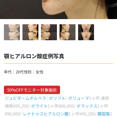
辻橋 勇祐
ボライト
阿部 竜介
レナトゥスヒアルロン酸
ダイヤモンドフィール/ピ
Parts
ネハ
部位から探す
スネコス
額
顎ヒアルロン酸症例写真
リジュラン
こめかみ
ゴウリ
年代：
20代
性別：
女性
眉間
糸リフト
眉上
目の下のクマ取り
50%OFFモニター対象施術
目の上
ジュビダームボルベラ
/
ボリフト
/
ボリューマ
1ヶ所 通常
その他
涙袋
価格
¥90,200
/
ボライト
1ヶ所
¥66,000
/
ボラックス
1ヶ所
¥96,800
/
レナトゥスヒアルロン酸
1ヶ所
¥90,200
/
韓国製
1
眼窩縁（目の下）
Gender