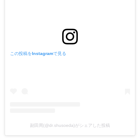
この投稿をInstagramで見る
副田周(@dr.shusoeda)がシェアした投稿