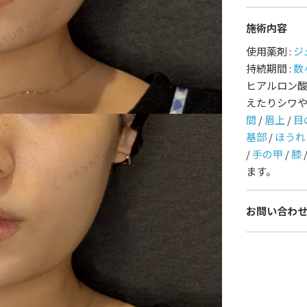
施術内容
護師一覧
規約
使用薬剤 :
ジ
持続期間 :
数
着情報
コラム
ヒアルロン
えたりシワ
間
/
眉上
/
目
基部
/
ほうれ
/
手の甲
/
膝
ます。
お問い合わ