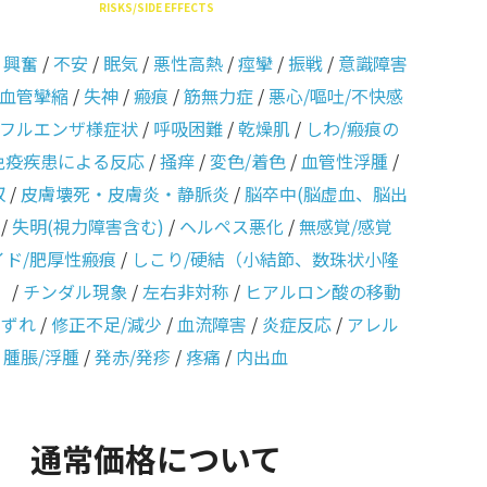
RISKS/SIDE EFFECTS
/
興奮
/
不安
/
眠気
/
悪性高熱
/
痙攣
/
振戦
/
意識障害
血管攣縮
/
失神
/
瘢痕
/
筋無力症
/
悪心/嘔吐/不快感
フルエンザ様症状
/
呼吸困難
/
乾燥肌
/
しわ/瘢痕の
免疫疾患による反応
/
掻痒
/
変色/着色
/
血管性浮腫
/
収
/
皮膚壊死・皮膚炎・静脈炎
/
脳卒中(脳虚血、脳出
/
失明(視力障害含む)
/
ヘルペス悪化
/
無感覚/感覚
イド/肥厚性瘢痕
/
しこり/硬結（小結節、数珠状小隆
）
/
チンダル現象
/
左右非対称
/
ヒアルロン酸の移動
のずれ
/
修正不足/減少
/
血流障害
/
炎症反応
/
アレル
/
腫脹/浮腫
/
発赤/発疹
/
疼痛
/
内出血
通常価格について