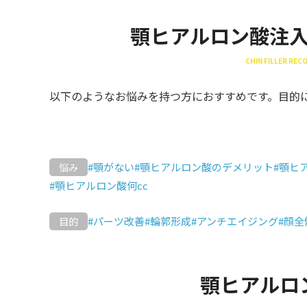
顎ヒアルロン酸注
CHIN FILLER RE
以下のようなお悩みを持つ方におすすめです。目的
#顎がない
#顎ヒアルロン酸のデメリット
#顎ヒ
悩み
#顎ヒアルロン酸何cc
#パーツ改善
#輪郭形成
#アンチエイジング
#顔
目的
顎ヒアルロ