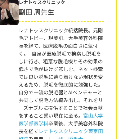
レナトゥスクリニック
副田 周先生
レナトゥスクリニック統括院長。元剛
毛アトピー、現美肌。大手美容外科院
長を経て、医療脱毛の面白さに気付
く。 自身が医療脱毛で検索し脱毛を
しに行き、粗悪な脱毛機とその効果の
低さで毛が抜けず悲しむ。ネット検索
では良い脱毛に辿り着けない現状を変
えるため、脱毛を徹底的に勉強した。
自分で一流の脱毛器とAIベンチャーと
共同して脱毛方法編み出し、それをリ
ーズナブルに提供することで社会貢献
をすること誓い現在に至る。
富山大学
医学部医学科
卒業後、大手美容外科院
長を経て
レナトゥスクリニック東京田
町院
を開業。
レーザー脱毛士
。