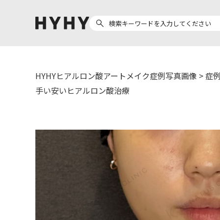
HYHYヒアルロン酸アートメイク症例写真画像
>
症例
ヒアルロン酸注入
医療脱毛
手い安いヒアルロン酸治療
ヒ
Doctor
Preparation
医
担当医師から探す
製剤から探す
副田 周
ザーフ(XERF)
ア
高橋 希
ボラックス
ク
東山 麻伊子
ボリューマ
松村 仁
ボリフト
医