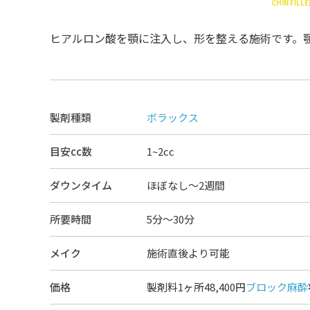
CHIN FILLE
ヒアルロン酸を顎に注入し、形を整える施術です。
製剤種類
ボラックス
目安cc数
1~2cc
ダウンタイム
ほぼなし〜2週間
所要時間
5分～30分
メイク
施術直後より可能
価格
製剤料1ヶ所48,400円
ブロック麻酔