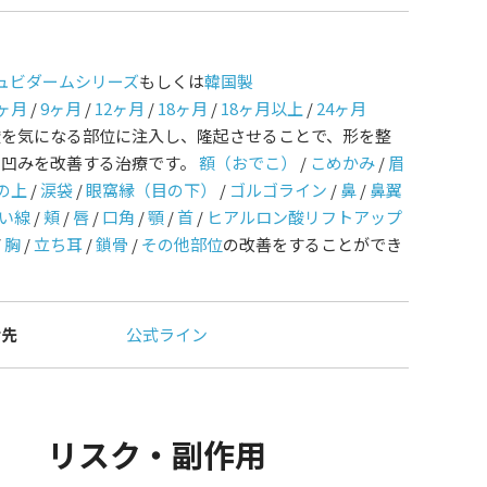
ュビダームシリーズ
もしくは
韓国製
ヶ月
/
9ヶ月
/
12ヶ月
/
18ヶ月
/
18ヶ月以上
/
24ヶ月
酸を気になる部位に注入し、隆起させることで、形を整
や凹みを改善する治療です。
額（おでこ）
/
こめかみ
/
眉
の上
/
涙袋
/
眼窩縁（目の下）
/
ゴルゴライン
/
鼻
/
鼻翼
い線
/
頬
/
唇
/
口角
/
顎
/
首
/
ヒアルロン酸リフトアップ
/
胸
/
立ち耳
/
鎖骨
/
その他部位
の改善をすることができ
せ先
公式ライン
リスク・副作用