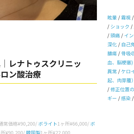
眩暈
/
霧視
/
ショック
/
/
頭痛
/
イン
深化
/
自己
膿瘍
/
骨吸
真｜レナトゥスクリニッ
血、脳梗塞)
異常
/
ケロ
ルロン酸治療
起、肉芽腫
/
修正位置
ギー
/
感染
 通常価格
¥90,200
/
ボライト
1ヶ所
¥66,000
/
ボ
ヶ所
¥90,200
/
韓国製
1ヶ所
¥22,000