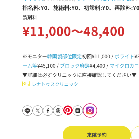
立ち耳
指名料:¥0、施術料:¥0、初診料:¥0、再診料:¥
60代
製剤料
鎖骨
70代
¥11,000〜48,400
手の甲
80代
膝
90代
胸
※モニター
韓国製部位限定
初回¥11,000 /
ボライト
¥
ーム等
¥45,100 /
ブロック麻酔
¥4,400 /
マイクロカ
Region
地域から探す
▼詳細は必ずクリニックに直接確認してください▼
レナトゥスクリニック
東京
大阪
名古屋
仙台
来院予約
福岡