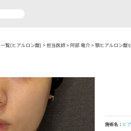
一覧(ヒアルロン酸)
>
担当医師
>
阿部 竜介
>
顎ヒアルロン酸
アルロン酸注入症例一覧
運営元情報
療脱毛症例一覧
よくあるご質問
ートメイク症例一覧
お問い合わせ
リニック一覧
プライバシーポリシー
施術名：
ヒ
師一覧
未成年の方へ