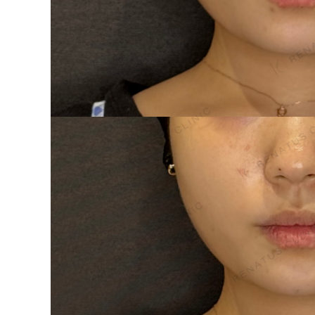
泉 洋平
ボルベラ
看
辻橋 勇祐
ボライト
阿部 竜介
レナトゥスヒアルロン酸
新
ダイヤモンドフィール/ピ
Parts
ネハ
部位から探す
スネコス
額
リジュラン
こめかみ
ゴウリ
眉間
糸リフト
眉上
目の下のクマ取り
目の上
その他
涙袋