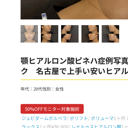
眼窩縁（目の下）
Gender
性別から探す
ゴルゴライン
女性
鼻
男性
ほうれい線
その他
鼻翼基部
顎ヒアルロン酸ピネハ症例写
頬
Age
ク 名古屋で上手い安いヒア
年代から探す
唇
口角
10代
年代：
20代
性別：
女性
顎
20代
首
30代
50%OFFモニター対象施術
ヒアルロン酸リフトアッ
40代
ジュビダームボルベラ
/
ボリフト
/
ボリューマ
1ヶ所
プ
ラックス
1ヶ所
¥96,800
/
レナトゥスヒアルロン酸
1
50代