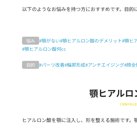
以下のようなお悩みを持つ方におすすめです。目的
#顎がない
#顎ヒアルロン酸のデメリット
#顎ヒ
悩み
#顎ヒアルロン酸何cc
#パーツ改善
#輪郭形成
#アンチエイジング
#顔
目的
顎ヒアルロ
CHIN FILLE
ヒアルロン酸を顎に注入し、形を整える施術です。