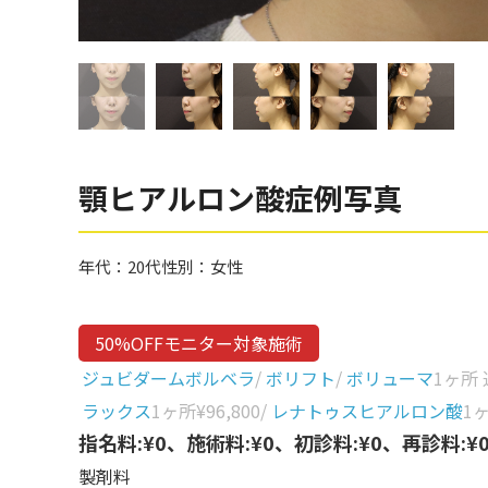
眼窩縁（目の下）
Gender
性別から探す
ゴルゴライン
女性
鼻
男性
ほうれい線
その他
鼻翼基部
顎ヒアルロン酸症例写真
頬
Age
年代から探す
唇
年代：
20代
性別：
女性
口角
10代
50%OFFモニター対象施術
顎
20代
ジュビダームボルベラ
/
ボリフト
/
ボリューマ
1ヶ所
首
30代
ラックス
1ヶ所
¥96,800
/
レナトゥスヒアルロン酸
1
ヒアルロン酸リフトアッ
指名料:¥0、施術料:¥0、初診料:¥0、再診料:¥
40代
プ
製剤料
50代