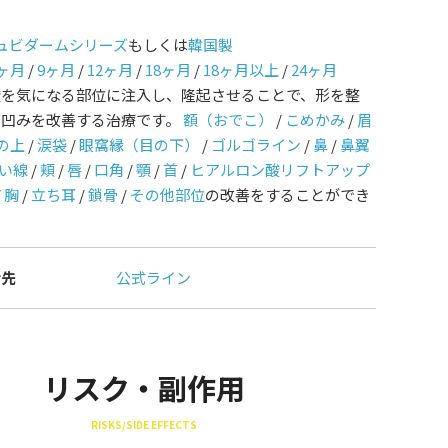
ュビダームシリーズ
もしくは
韓国製
ヶ月
/
9ヶ月
/
12ヶ月
/
18ヶ月
/
18ヶ月以上
/
24ヶ月
酸を気になる部位に注入し、隆起させることで、形を整
や凹みを改善する治療です。
額（おでこ）
/
こめかみ
/
眉
の上
/
涙袋
/
眼窩縁（目の下）
/
ゴルゴライン
/
鼻
/
鼻翼
い線
/
頬
/
唇
/
口角
/
顎
/
首
/
ヒアルロン酸リフトアップ
/
胸
/
立ち耳
/
鎖骨
/
その他部位
の改善をすることができ
せ先
公式ライン
リスク・副作用
RISKS/SIDE EFFECTS