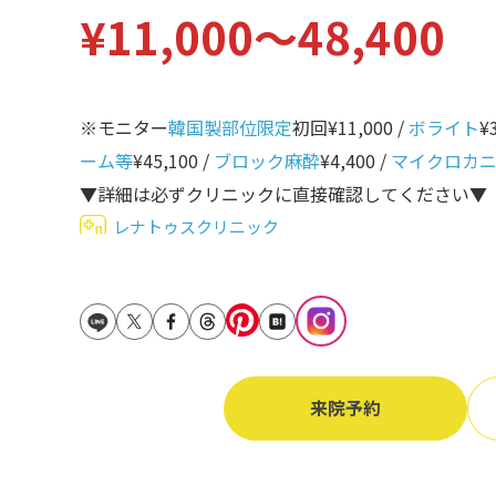
¥11,000〜48,400
立ち耳
60代
鎖骨
70代
手の甲
※モニター
韓国製部位限定
初回¥11,000 /
ボライト
¥
80代
膝
ーム等
¥45,100 /
ブロック麻酔
¥4,400 /
マイクロカ
90代
▼詳細は必ずクリニックに直接確認してください▼
胸
レナトゥスクリニック
Region
地域から探す
東京
大阪
名古屋
来院予約
仙台
福岡