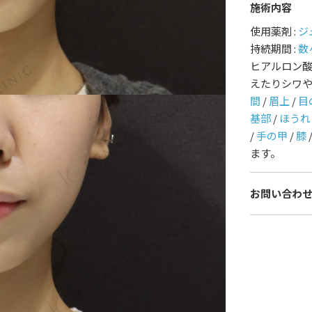
施術内容
護師一覧
規約
使用薬剤 :
ジ
持続期間 :
数
ヒアルロン
着情報
コラム
えたりシワ
間
/
眉上
/
目
基部
/
ほうれ
/
手の甲
/
膝
ます。
お問い合わ