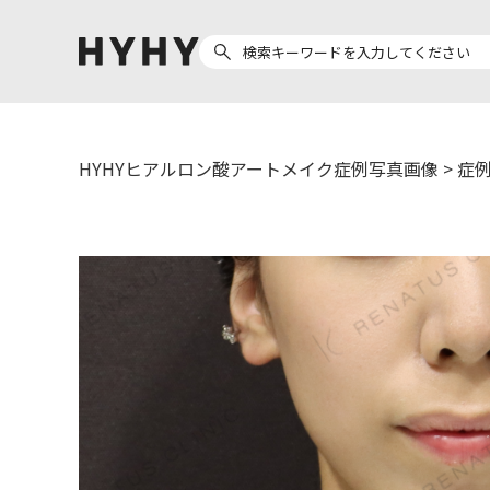
HYHYヒアルロン酸アートメイク症例写真画像
>
症例
ヒアルロン酸注入
医療脱毛
ヒ
Doctor
Preparation
医
担当医師から探す
製剤から探す
副田 周
ザーフ(XERF)
ア
高橋 希
ボラックス
ク
東山 麻伊子
ボリューマ
松村 仁
ボリフト
医