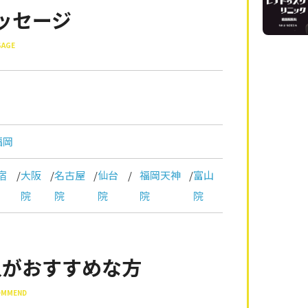
ッセージ
SAGE
福岡
宿
/
大阪
/
名古屋
/
仙台
/
福岡天神
/
富山
院
院
院
院
院
入がおすすめな方
COMMEND