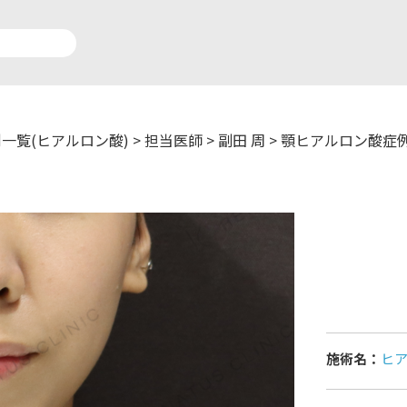
一覧(ヒアルロン酸)
>
担当医師
>
副田 周
>
顎ヒアルロン酸症
アルロン酸注入症例一覧
運営元情報
療脱毛症例一覧
よくあるご質問
ートメイク症例一覧
お問い合わせ
リニック一覧
プライバシーポリシー
施術名：
ヒ
師一覧
未成年の方へ