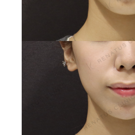
泉 洋平
ボルベラ
看
辻橋 勇祐
ボライト
阿部 竜介
レナトゥスヒアルロン酸
新
ダイヤモンドフィール/ピ
Parts
ネハ
部位から探す
スネコス
額
リジュラン
こめかみ
ゴウリ
眉間
糸リフト
眉上
目の下のクマ取り
目の上
その他
涙袋