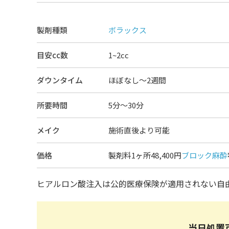
製剤種類
ボラックス
目安cc数
1~2cc
ダウンタイム
ほぼなし〜2週間
所要時間
5分～30分
メイク
施術直後より可能
価格
製剤料1ヶ所48,400円
ブロック麻酔
ヒアルロン酸注入は公的医療保険が適用されない自
当日処置