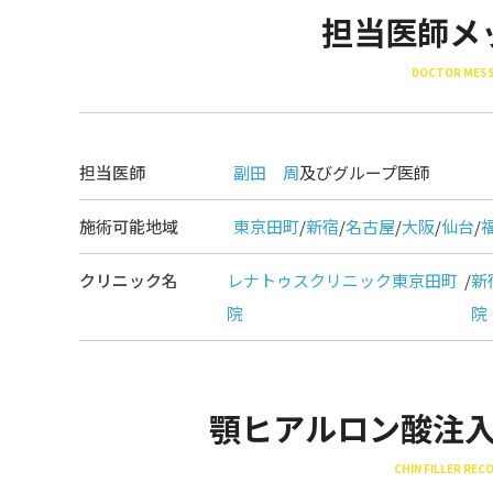
担当医師メ
DOCTOR MES
担当医師
副田 周
及びグループ医師
施術可能地域
東京田町
/
新宿
/
名古屋
/
大阪
/
仙台
/
クリニック名
レナトゥスクリニック東京田町
/
新
院
院
顎ヒアルロン酸注
CHIN FILLER RE