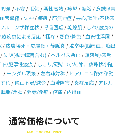
/
興奮
/
不安
/
眠気
/
悪性高熱
/
痙攣
/
振戦
/
意識障害
血管攣縮
/
失神
/
瘢痕
/
筋無力症
/
悪心/嘔吐/不快感
フルエンザ様症状
/
呼吸困難
/
乾燥肌
/
しわ/瘢痕の
免疫疾患による反応
/
掻痒
/
変色/着色
/
血管性浮腫
/
収
/
皮膚壊死・皮膚炎・静脈炎
/
脳卒中(脳虚血、脳出
/
失明(視力障害含む)
/
ヘルペス悪化
/
無感覚/感覚
イド/肥厚性瘢痕
/
しこり/硬結（小結節、数珠状小隆
）
/
チンダル現象
/
左右非対称
/
ヒアルロン酸の移動
のずれ
/
修正不足/減少
/
血流障害
/
炎症反応
/
アレル
/
腫脹/浮腫
/
発赤/発疹
/
疼痛
/
内出血
通常価格について
ABOUT NORMAL PRICE