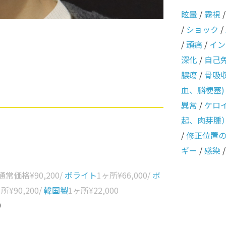
眩暈
/
霧視
/
ショック
/
/
頭痛
/
イン
深化
/
自己
膿瘍
/
骨吸
血、脳梗塞)
異常
/
ケロ
起、肉芽腫
/
修正位置
ギー
/
感染
 通常価格
¥90,200
/
ボライト
1ヶ所
¥66,000
/
ボ
ヶ所
¥90,200
/
韓国製
1ヶ所
¥22,000
0