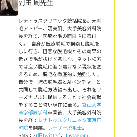
副田 周先生
レナトゥスクリニック統括院長。元剛
毛アトピー、現美肌。大手美容外科院
長を経て、医療脱毛の面白さに気付
く。 自身が医療脱毛で検索し脱毛を
しに行き、粗悪な脱毛機とその効果の
低さで毛が抜けず悲しむ。ネット検索
では良い脱毛に辿り着けない現状を変
えるため、脱毛を徹底的に勉強した。
自分で一流の脱毛器とAIベンチャーと
共同して脱毛方法編み出し、それをリ
ーズナブルに提供することで社会貢献
をすること誓い現在に至る。
富山大学
医学部医学科
卒業後、大手美容外科院
長を経て
レナトゥスクリニック東京田
町院
を開業。
レーザー脱毛士
。
SNS：
X(旧twitter)
、
Instagram
、