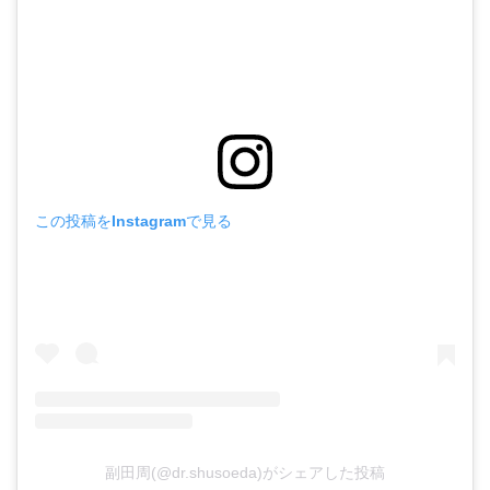
この投稿をInstagramで見る
副田周(@dr.shusoeda)がシェアした投稿