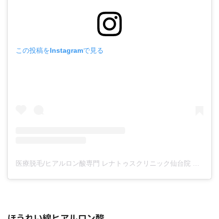
この投稿をInstagramで見る
医療脱毛/ヒアルロン酸専門 レナトゥスクリニック仙台院 高橋希(@renaclisendai)がシェアした投稿
ほうれい線ヒアルロン酸