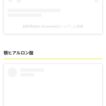
副田周(@dr.shusoeda)がシェアした投稿
顎ヒアルロン酸