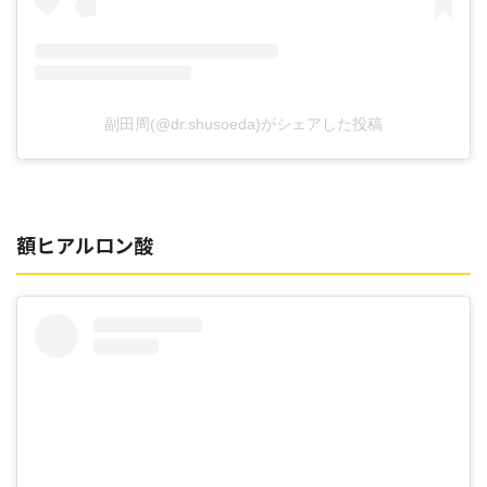
副田周(@dr.shusoeda)がシェアした投稿
額ヒアルロン酸