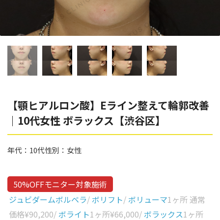
辻橋 勇祐
ボライト
阿部 竜介
レナトゥスヒアルロン酸
ダイヤモンドフィール/ピ
Parts
ネハ
部位から探す
スネコス
額
【顎ヒアルロン酸】Eライン整えて輪郭改善
リジュラン
｜10代女性 ボラックス【渋谷区】
こめかみ
ゴウリ
眉間
糸リフト
年代：
10代
性別：
女性
眉上
目の下のクマ取り
目の上
50%OFFモニター対象施術
その他
涙袋
ジュビダームボルベラ
/
ボリフト
/
ボリューマ
1ヶ所 通常
価格
¥90,200
/
ボライト
1ヶ所
¥66,000
/
ボラックス
1ヶ所
眼窩縁（目の下）
Gender