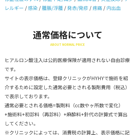
レルギー
/
感染
/
腫脹/浮腫
/
発赤/発疹
/
疼痛
/
内出血
通常価格について
ABOUT NORMAL PRICE
ヒアルロン酸注入は公的医療保険が適用されない自由診療
です。
サイトの表示価格は、登録クリニックがHYHYで施術を紹
介するために設定した通常必要とされる製剤費用（税込）
で表示しております。
通常必要とされる価格=製剤料（cc数やヶ所数で変化）
+施術料+初診料（再診料）+麻酔料+針代の計算式で算出
してください。
※クリニックによっては、消費税の計算上、表示価格に記