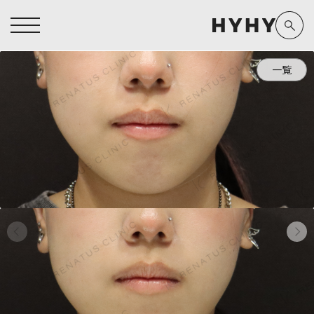
一覧
ヒアルロン酸注入症例一覧
運営元情報
ヒアルロン酸注入
医療脱毛
医療脱毛症例一覧
よくあるご質問
Doctor
Preparation
担当医師から探す
製剤から探す
アートメイク症例一覧
お問い合わせ
クリニック一覧
プライバシーポリシー
副田 周
ザーフ(XERF)
高橋 希
ボラックス
医師一覧
未成年の方へ
東山 麻伊子
ボリューマ
看護師一覧
規約
松村 仁
ボリフト
新着情報
コラム
泉 洋平
ボルベラ