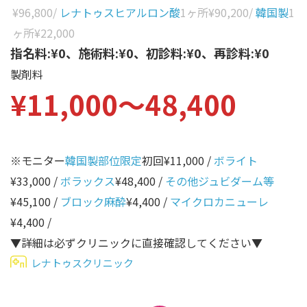
性別から探す
¥96,800
/
レナトゥスヒアルロン酸
1ヶ所
¥90,200
/
韓国製
1
ゴルゴライン
ヶ所
¥22,000
女性
鼻
指名料:¥0、施術料:¥0、初診料:¥0、再診料:¥0
男性
製剤料
ほうれい線
¥11,000〜48,400
その他
鼻翼基部
頬
Age
年代から探す
唇
※モニター
韓国製部位限定
初回¥11,000 /
ボライト
¥33,000 /
ボラックス
¥48,400 /
その他ジュビダーム等
口角
10代
¥45,100 /
ブロック麻酔
¥4,400 /
マイクロカニューレ
顎
20代
¥4,400 /
首
30代
▼詳細は必ずクリニックに直接確認してください▼
ヒアルロン酸リフトアッ
レナトゥスクリニック
40代
プ
50代