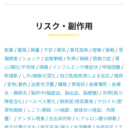
リスク・副作用
RISKS/SIDE EFFECTS
眩暈
/
霧視
/
興奮
/
不安
/
眠気
/
悪性高熱
/
痙攣
/
振戦
/
意
識障害
/
ショック
/
血管攣縮
/
失神
/
瘢痕
/
筋無力症
/
悪
心/嘔吐/不快感
/
頭痛
/
インフルエンザ様症状
/
呼吸困難
/
乾燥肌
/
しわ/瘢痕の深化
/
自己免疫疾患による反応
/
掻痒
/
変色/着色
/
血管性浮腫
/
膿瘍
/
骨吸収
/
皮膚壊死・皮膚
炎・静脈炎
/
脳卒中(脳虚血、脳出血、脳梗塞)
/
失明(視力
障害含む)
/
ヘルペス悪化
/
無感覚/感覚異常
/
ケロイド/肥
厚性瘢痕
/
しこり/硬結（小結節、数珠状小隆起、肉芽
腫）
/
チンダル現象
/
左右非対称
/
ヒアルロン酸の移動
/
修正位置のずれ
/
修正不足/減少
/
血流障害
/
炎症反応
/
ア