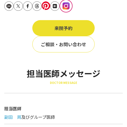
立ち耳
60代
鎖骨
70代
手の甲
来院予約
80代
膝
90代
ご相談・お問い合わせ
胸
Region
地域から探す
担当医師メッセージ
東京
DOCTOR MESSAGE
大阪
名古屋
担当医師
仙台
副田 周
及びグループ医師
福岡