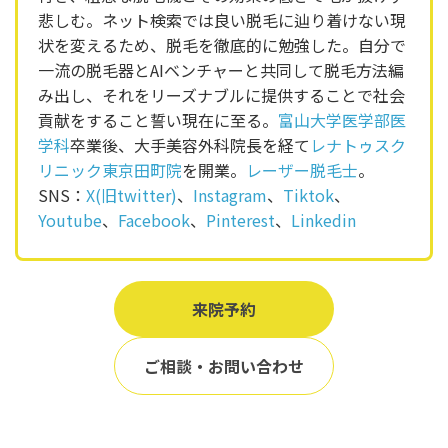
悲しむ。ネット検索では良い脱毛に辿り着けない現
状を変えるため、脱毛を徹底的に勉強した。自分で
一流の脱毛器とAIベンチャーと共同して脱毛方法編
み出し、それをリーズナブルに提供することで社会
貢献をすること誓い現在に至る。
富山大学医学部医
学科
卒業後、大手美容外科院長を経て
レナトゥスク
リニック東京田町院
を開業。
レーザー脱毛士
。
SNS：
X(旧twitter)
、
Instagram
、
Tiktok
、
Youtube
、
Facebook
、
Pinterest
、
Linkedin
来院予約
ご相談・お問い合わせ