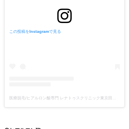
この投稿をInstagramで見る
医療脱毛/ヒアルロン酸専門 レナトゥスクリニック東京田町院 東山麻伊子(@dr.higashiyama)がシェアした投稿