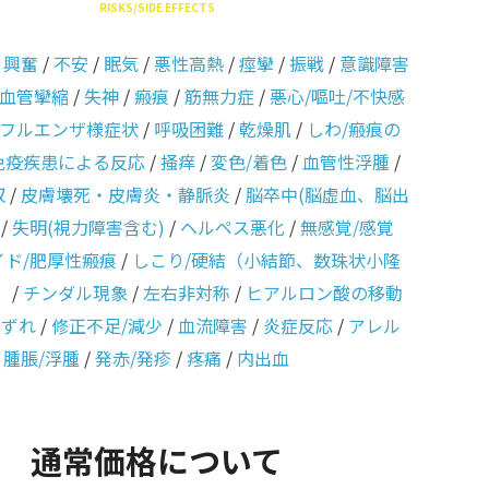
RISKS/SIDE EFFECTS
/
興奮
/
不安
/
眠気
/
悪性高熱
/
痙攣
/
振戦
/
意識障害
血管攣縮
/
失神
/
瘢痕
/
筋無力症
/
悪心/嘔吐/不快感
フルエンザ様症状
/
呼吸困難
/
乾燥肌
/
しわ/瘢痕の
免疫疾患による反応
/
掻痒
/
変色/着色
/
血管性浮腫
/
収
/
皮膚壊死・皮膚炎・静脈炎
/
脳卒中(脳虚血、脳出
/
失明(視力障害含む)
/
ヘルペス悪化
/
無感覚/感覚
イド/肥厚性瘢痕
/
しこり/硬結（小結節、数珠状小隆
）
/
チンダル現象
/
左右非対称
/
ヒアルロン酸の移動
のずれ
/
修正不足/減少
/
血流障害
/
炎症反応
/
アレル
/
腫脹/浮腫
/
発赤/発疹
/
疼痛
/
内出血
通常価格について