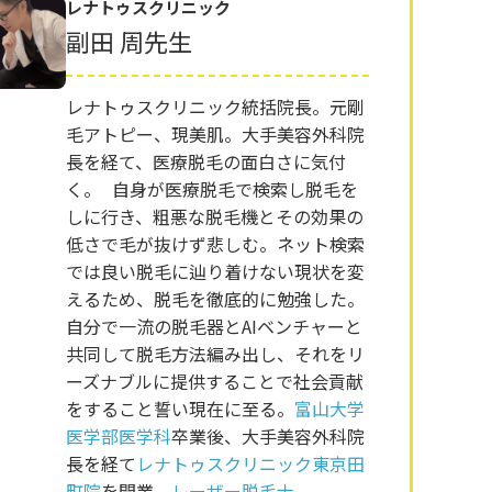
レナトゥスクリニック
副田 周先生
レナトゥスクリニック統括院長。元剛
毛アトピー、現美肌。大手美容外科院
長を経て、医療脱毛の面白さに気付
く。 自身が医療脱毛で検索し脱毛を
しに行き、粗悪な脱毛機とその効果の
低さで毛が抜けず悲しむ。ネット検索
では良い脱毛に辿り着けない現状を変
えるため、脱毛を徹底的に勉強した。
自分で一流の脱毛器とAIベンチャーと
共同して脱毛方法編み出し、それをリ
ーズナブルに提供することで社会貢献
をすること誓い現在に至る。
富山大学
医学部医学科
卒業後、大手美容外科院
長を経て
レナトゥスクリニック東京田
町院
を開業。
レーザー脱毛士
。