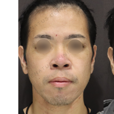
泉 洋平
ボルベラ
看
辻橋 勇祐
ボライト
阿部 竜介
レナトゥスヒアルロン酸
新
ダイヤモンドフィール/ピ
Parts
ネハ
部位から探す
スネコス
額
リジュラン
こめかみ
ゴウリ
眉間
糸リフト
眉上
目の下のクマ取り
目の上
その他
涙袋