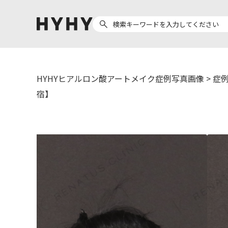
HYHYヒアルロン酸アートメイク症例写真画像
>
症例
ヒアルロン酸注入
医療脱毛
宿】
ヒ
Doctor
Preparation
医
担当医師から探す
製剤から探す
副田 周
ザーフ(XERF)
ア
高橋 希
ボラックス
ク
東山 麻伊子
ボリューマ
松村 仁
ボリフト
医