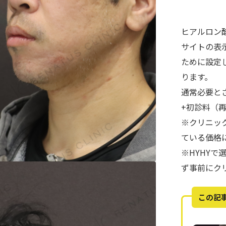
ヒアルロン
サイトの表
ために設定
ります。
通常必要と
+初診料（
※クリニッ
ている価格
※HYHY
ず事前にク
この記