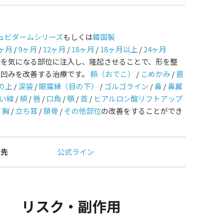
ュビダームシリーズ
もしくは
韓国製
ヶ月
/
9ヶ月
/
12ヶ月
/
18ヶ月
/
18ヶ月以上
/
24ヶ月
酸を気になる部位に注入し、隆起させることで、形を整
や凹みを改善する治療です。
額（おでこ）
/
こめかみ
/
眉
の上
/
涙袋
/
眼窩縁（目の下）
/
ゴルゴライン
/
鼻
/
鼻翼
い線
/
頬
/
唇
/
口角
/
顎
/
首
/
ヒアルロン酸リフトアップ
/
胸
/
立ち耳
/
鎖骨
/
その他部位
の改善をすることができ
せ先
公式ライン
リスク・副作用