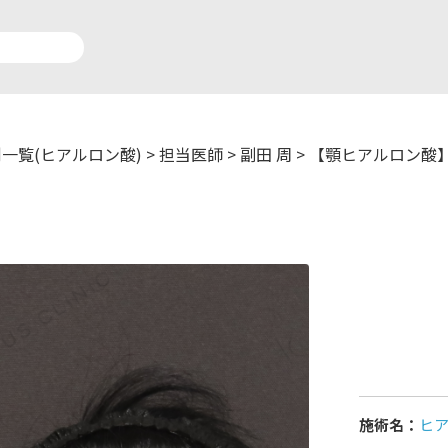
一覧(ヒアルロン酸)
>
担当医師
>
副田 周
>
【顎ヒアルロン酸】
アルロン酸注入症例一覧
運営元情報
療脱毛症例一覧
よくあるご質問
ートメイク症例一覧
お問い合わせ
リニック一覧
プライバシーポリシー
施術名：
ヒ
師一覧
未成年の方へ