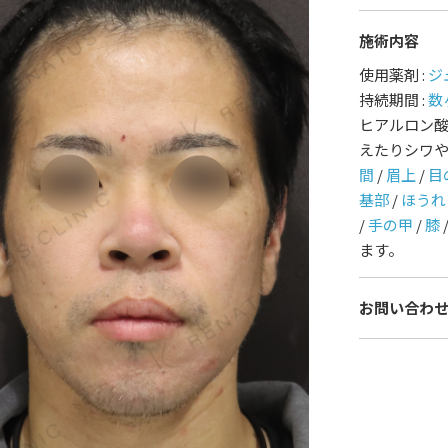
施術内容
護師一覧
規約
使用薬剤 :
ジ
持続期間 :
数
着情報
コラム
ヒアルロン
えたりシワ
間
/
眉上
/
目
基部
/
ほうれ
/
手の甲
/
膝
ます。
お問い合わ