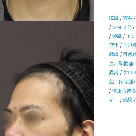
眩暈
/
霧視
/
ショック
/
/
頭痛
/
イン
深化
/
自己
膿瘍
/
骨吸
血、脳梗塞)
異常
/
ケロ
起、肉芽腫
/
修正位置
ギー
/
感染