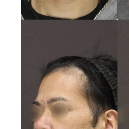
眼窩縁（目の下）
Gender
性別から探す
ゴルゴライン
女性
鼻
男性
ほうれい線
その他
鼻翼基部
頬
Age
年代から探す
唇
口角
10代
顎
20代
首
30代
ヒアルロン酸リフトアッ
40代
プ
50代