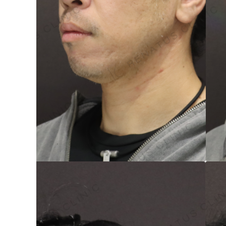
立ち耳
60代
鎖骨
70代
手の甲
80代
膝
90代
胸
Region
地域から探す
東京
大阪
名古屋
仙台
福岡