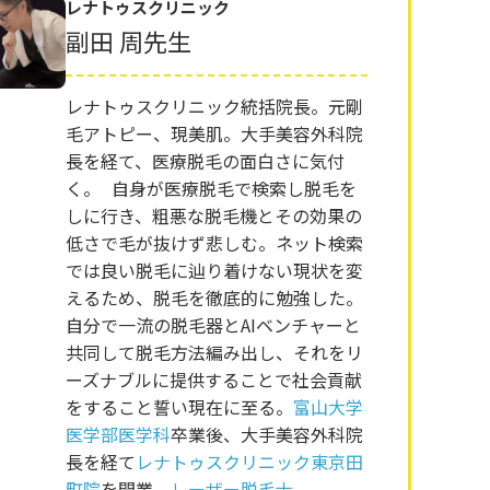
レナトゥスクリニック
副田 周先生
レナトゥスクリニック統括院長。元剛
毛アトピー、現美肌。大手美容外科院
長を経て、医療脱毛の面白さに気付
く。 自身が医療脱毛で検索し脱毛を
しに行き、粗悪な脱毛機とその効果の
低さで毛が抜けず悲しむ。ネット検索
では良い脱毛に辿り着けない現状を変
えるため、脱毛を徹底的に勉強した。
自分で一流の脱毛器とAIベンチャーと
共同して脱毛方法編み出し、それをリ
ーズナブルに提供することで社会貢献
をすること誓い現在に至る。
富山大学
医学部医学科
卒業後、大手美容外科院
長を経て
レナトゥスクリニック東京田
町院
を開業。
レーザー脱毛士
。