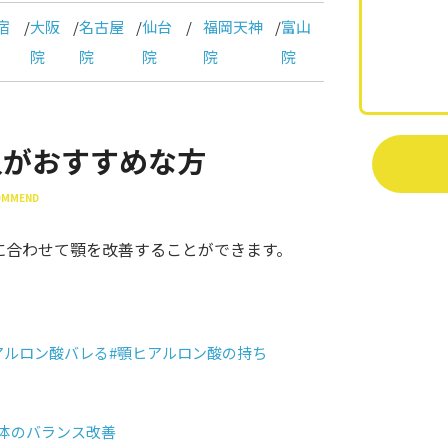
宿
/
大阪
/
名古屋
/
仙台
/
福岡天神
/
富山
院
院
院
院
院
入がおすすめな方
COMMEND
に合わせて顎を改善することができます。
アルロン酸バレる
#顎ヒアルロン酸の持ち
全体のバランス改善