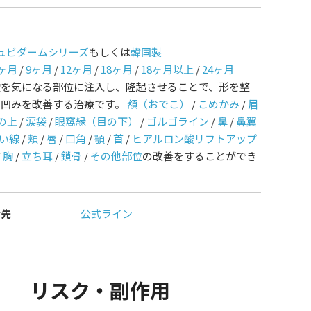
ュビダームシリーズ
もしくは
韓国製
ヶ月
/
9ヶ月
/
12ヶ月
/
18ヶ月
/
18ヶ月以上
/
24ヶ月
酸を気になる部位に注入し、隆起させることで、形を整
や凹みを改善する治療です。
額（おでこ）
/
こめかみ
/
眉
の上
/
涙袋
/
眼窩縁（目の下）
/
ゴルゴライン
/
鼻
/
鼻翼
い線
/
頬
/
唇
/
口角
/
顎
/
首
/
ヒアルロン酸リフトアップ
/
胸
/
立ち耳
/
鎖骨
/
その他部位
の改善をすることができ
せ先
公式ライン
リスク・副作用