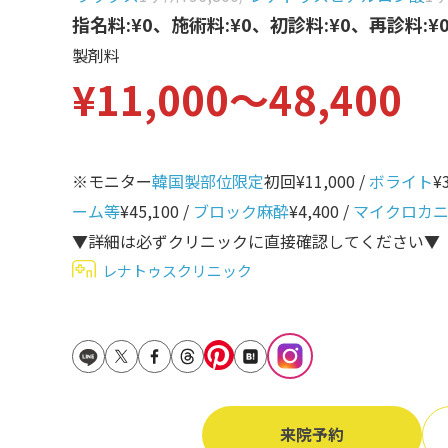
立ち耳
指名料:¥0、施術料:¥0、初診料:¥0、再診料:¥
60代
製剤料
鎖骨
70代
¥11,000〜48,400
手の甲
80代
膝
90代
胸
※モニター
韓国製部位限定
初回¥11,000 /
ボライト
¥
ーム等
¥45,100 /
ブロック麻酔
¥4,400 /
マイクロカ
Region
地域から探す
▼詳細は必ずクリニックに直接確認してください▼
レナトゥスクリニック
東京
大阪
名古屋
仙台
来院予約
福岡