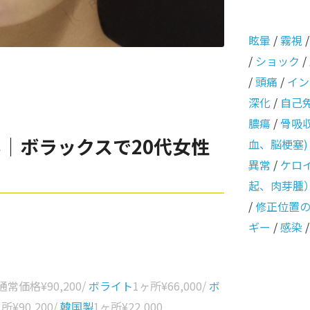
眩暈
/
霧視
/
ショック
/
/
頭痛
/
イン
深化
/
自己
膿瘍
/
骨吸
｜ボラックスで20代女性
血、脳梗塞)
異常
/
ケロ
起、肉芽腫
/
修正位置
ギー
/
感染
 通常価格
¥90,200
/
ボライト
1ヶ所
¥66,000
/
ボ
ヶ所
¥90,200
/
韓国製
1ヶ所
¥22,000