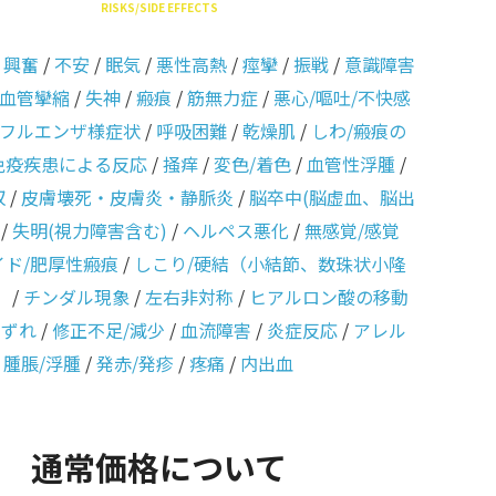
RISKS/SIDE EFFECTS
/
興奮
/
不安
/
眠気
/
悪性高熱
/
痙攣
/
振戦
/
意識障害
血管攣縮
/
失神
/
瘢痕
/
筋無力症
/
悪心/嘔吐/不快感
フルエンザ様症状
/
呼吸困難
/
乾燥肌
/
しわ/瘢痕の
免疫疾患による反応
/
掻痒
/
変色/着色
/
血管性浮腫
/
収
/
皮膚壊死・皮膚炎・静脈炎
/
脳卒中(脳虚血、脳出
/
失明(視力障害含む)
/
ヘルペス悪化
/
無感覚/感覚
イド/肥厚性瘢痕
/
しこり/硬結（小結節、数珠状小隆
）
/
チンダル現象
/
左右非対称
/
ヒアルロン酸の移動
のずれ
/
修正不足/減少
/
血流障害
/
炎症反応
/
アレル
/
腫脹/浮腫
/
発赤/発疹
/
疼痛
/
内出血
通常価格について