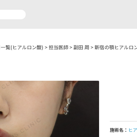
一覧(ヒアルロン酸)
>
担当医師
>
副田 周
>
新宿の顎ヒアルロ
アルロン酸注入症例一覧
運営元情報
療脱毛症例一覧
よくあるご質問
ートメイク症例一覧
お問い合わせ
リニック一覧
プライバシーポリシー
施術名：
ヒ
師一覧
未成年の方へ