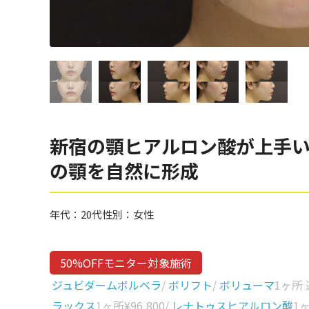
眼窩縁（目の下）
Gender
性別から探す
ゴルゴライン
女性
鼻
男性
ほうれい線
その他
鼻翼基部
新宿の顎ヒアルロン酸が上手い
頬
Age
の顎を自然に形成
年代から探す
唇
口角
10代
年代：
20代
性別：
女性
顎
20代
首
30代
50%OFFモニター対象施術
ヒアルロン酸リフトアッ
40代
ジュビダームボルベラ
/
ボリフト
/
ボリューマ
1ヶ所
プ
ラックス
1ヶ所
¥96,800
/
レナトゥスヒアルロン酸
1
50代