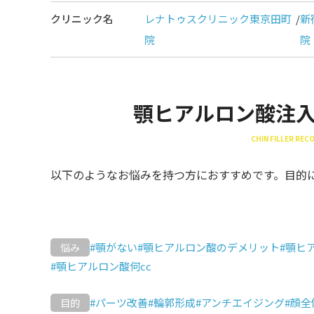
クリニック名
レナトゥスクリニック東京田町
/
新
院
院
顎ヒアルロン酸注
CHIN FILLER RE
以下のようなお悩みを持つ方におすすめです。目的
#顎がない
#顎ヒアルロン酸のデメリット
#顎ヒ
悩み
#顎ヒアルロン酸何cc
#パーツ改善
#輪郭形成
#アンチエイジング
#顔
目的