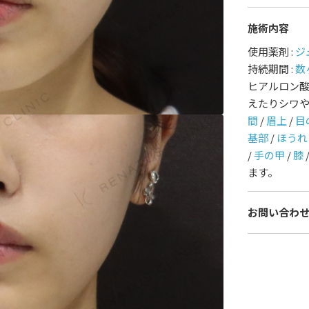
施術内容
護師一覧
規約
使用薬剤 :
ジ
持続期間 :
数
着情報
コラム
ヒアルロン
えたりシワ
間
/
眉上
/
目
基部
/
ほうれ
/
手の甲
/
膝
ます。
お問い合わ