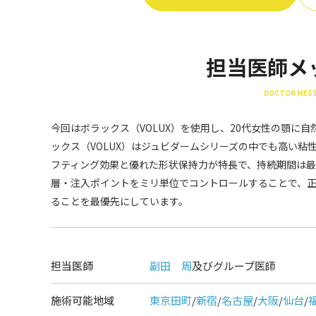
担当医師メ
DOCTOR MES
今回はボラックス（VOLUX）を使用し、20代女性の顎に
ックス（VOLUX）はジュビダームシリーズの中でも高い
フティング効果と優れた形状保持力が特長で、持続期間は最
層・注入ポイントをミリ単位でコントロールすることで、正
ることを最優先にしています。
担当医師
副田 周
及びグループ医師
施術可能地域
東京田町
/
新宿
/
名古屋
/
大阪
/
仙台
/