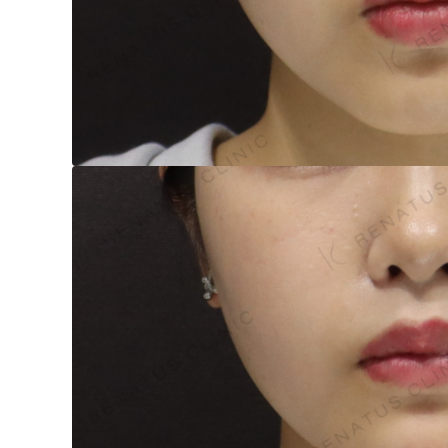
泉 洋平
ボルベラ
看
辻橋 勇祐
ボライト
阿部 竜介
レナトゥスヒアルロン酸
新
ダイヤモンドフィール/ピ
Parts
ネハ
部位から探す
スネコス
額
リジュラン
こめかみ
ゴウリ
眉間
糸リフト
眉上
目の下のクマ取り
目の上
その他
涙袋