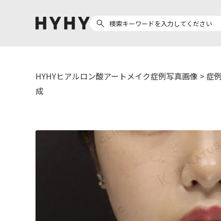
HYHYヒアルロン酸アートメイク症例写真画像
>
症例
ヒアルロン酸注入
医療脱毛
成
ヒ
Doctor
Preparation
医
担当医師から探す
製剤から探す
副田 周
ザーフ(XERF)
ア
高橋 希
ボラックス
ク
東山 麻伊子
ボリューマ
松村 仁
ボリフト
医