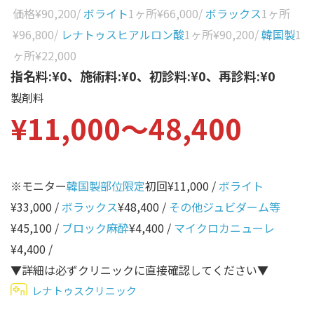
性別から探す
価格
¥90,200
/
ボライト
1ヶ所
¥66,000
/
ボラックス
1ヶ所
ゴルゴライン
¥96,800
/
レナトゥスヒアルロン酸
1ヶ所
¥90,200
/
韓国製
1
女性
鼻
ヶ所
¥22,000
男性
指名料:¥0、施術料:¥0、初診料:¥0、再診料:¥0
ほうれい線
製剤料
その他
鼻翼基部
¥11,000〜48,400
頬
Age
年代から探す
唇
※モニター
韓国製部位限定
初回¥11,000 /
ボライト
口角
10代
¥33,000 /
ボラックス
¥48,400 /
その他ジュビダーム等
顎
20代
¥45,100 /
ブロック麻酔
¥4,400 /
マイクロカニューレ
首
30代
¥4,400 /
ヒアルロン酸リフトアッ
▼詳細は必ずクリニックに直接確認してください▼
40代
プ
レナトゥスクリニック
50代