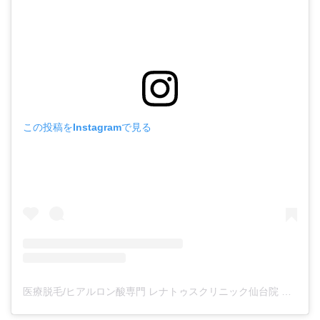
この投稿をInstagramで見る
医療脱毛/ヒアルロン酸専門 レナトゥスクリニック仙台院 高橋希(@renaclisendai)がシェアした投稿