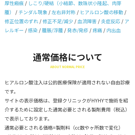
厚性瘢痕
/
しこり/硬結（小結節、数珠状小隆起、肉芽
腫）
/
チンダル現象
/
左右非対称
/
ヒアルロン酸の移動
/
修正位置のずれ
/
修正不足/減少
/
血流障害
/
炎症反応
/
ア
レルギー
/
感染
/
腫脹/浮腫
/
発赤/発疹
/
疼痛
/
内出血
通常価格について
ABOUT NORMAL PRICE
ヒアルロン酸注入は公的医療保険が適用されない自由診療
です。
サイトの表示価格は、登録クリニックがHYHYで施術を紹
介するために設定した通常必要とされる製剤費用（税込）
で表示しております。
通常必要とされる価格=製剤料（cc数やヶ所数で変化）