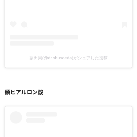
副田周(@dr.shusoeda)がシェアした投稿
額ヒアルロン酸