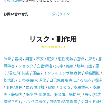
その他部位
の改善をすることができます。
お問い合わせ先
公式ライン
リスク・副作用
RISKS/SIDE EFFECTS
眩暈
/
霧視
/
興奮
/
不安
/
眠気
/
悪性高熱
/
痙攣
/
振戦
/
意
識障害
/
ショック
/
血管攣縮
/
失神
/
瘢痕
/
筋無力症
/
悪
心/嘔吐/不快感
/
頭痛
/
インフルエンザ様症状
/
呼吸困難
/
乾燥肌
/
しわ/瘢痕の深化
/
自己免疫疾患による反応
/
掻痒
/
変色/着色
/
血管性浮腫
/
膿瘍
/
骨吸収
/
皮膚壊死・皮膚
炎・静脈炎
/
脳卒中(脳虚血、脳出血、脳梗塞)
/
失明(視力
障害含む)
/
ヘルペス悪化
/
無感覚/感覚異常
/
ケロイド/肥