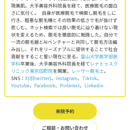
現美肌。大手美容外科院長を経て、医療脱毛の面白
さに気付く。 自身が医療脱毛で検索し脱毛をしに
行き、粗悪な脱毛機とその効果の低さで毛が抜けず
悲しむ。ネット検索では良い脱毛に辿り着けない現
状を変えるため、脱毛を徹底的に勉強した。自分で
一流の脱毛器とAIベンチャーと共同して脱毛方法編
み出し、それをリーズナブルに提供することで社会
貢献をすること誓い現在に至る。
富山大学医学部医
学科
卒業後、大手美容外科院長を経て
レナトゥスク
リニック東京田町院
を開業。
レーザー脱毛士
。
SNS：
X(旧twitter)
、
Instagram
、
Tiktok
、
Youtube
、
Facebook
、
Pinterest
、
Linkedin
来院予約
ご相談・お問い合わせ