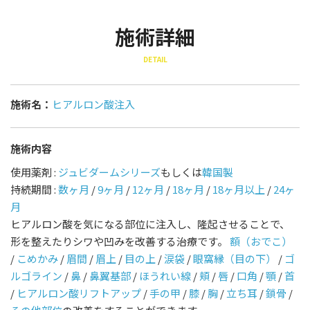
施術詳細
DETAIL
施術名：
ヒアルロン酸注入
施術内容
使用薬剤 :
ジュビダームシリーズ
もしくは
韓国製
持続期間 :
数ヶ月
/
9ヶ月
/
12ヶ月
/
18ヶ月
/
18ヶ月以上
/
24ヶ
月
ヒアルロン酸を気になる部位に注入し、隆起させることで、
形を整えたりシワや凹みを改善する治療です。
額（おでこ）
/
こめかみ
/
眉間
/
眉上
/
目の上
/
涙袋
/
眼窩縁（目の下）
/
ゴ
ルゴライン
/
鼻
/
鼻翼基部
/
ほうれい線
/
頬
/
唇
/
口角
/
顎
/
首
/
ヒアルロン酸リフトアップ
/
手の甲
/
膝
/
胸
/
立ち耳
/
鎖骨
/