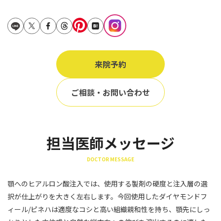
立ち耳
60代
鎖骨
70代
手の甲
80代
膝
来院予約
90代
胸
ご相談・お問い合わせ
Region
地域から探す
東京
担当医師メッセージ
大阪
DOCTOR MESSAGE
名古屋
顎へのヒアルロン酸注入では、使用する製剤の硬度と注入層の選
仙台
択が仕上がりを大きく左右します。今回使用したダイヤモンドフ
ィール/ピネハは適度なコシと高い組織親和性を持ち、顎先にしっ
福岡