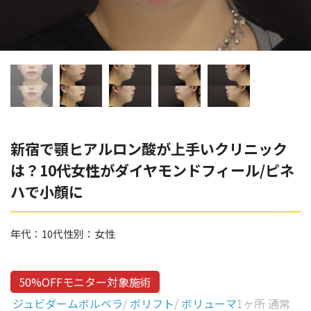
辻橋 勇祐
ボライト
阿部 竜介
レナトゥスヒアルロン酸
ダイヤモンドフィール/ピ
Parts
ネハ
部位から探す
スネコス
額
新宿で顎ヒアルロン酸が上手いクリニック
リジュラン
は？10代女性がダイヤモンドフィール/ピネ
こめかみ
ゴウリ
ハで小顔に
眉間
糸リフト
眉上
年代：
10代
性別：
女性
目の下のクマ取り
目の上
その他
涙袋
50%OFFモニター対象施術
ジュビダームボルベラ
/
ボリフト
/
ボリューマ
1ヶ所 通常
眼窩縁（目の下）
Gender