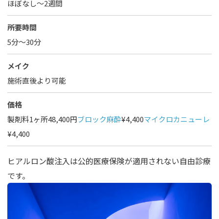
ほぼなし〜2週間
所要時間
5分～30分
メイク
施術直後より可能
価格
製剤料1ヶ所48,400円
ブロック麻酔
¥4,400
マイクロカニューレ
¥4,400
ヒアルロン酸注入は公的医療保険が適用されない自由診療
です。