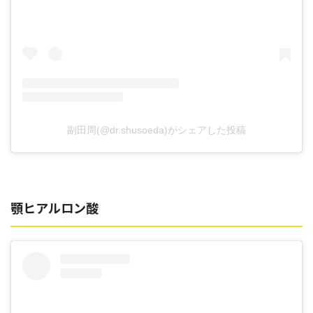
副田周(@dr.shusoeda)がシェアした投稿
顎ヒアルロン酸