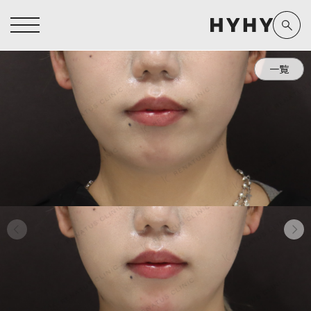
一覧
ヒアルロン酸注入症例一覧
運営元情報
ヒアルロン酸注入
医療脱毛
医療脱毛症例一覧
よくあるご質問
Doctor
Preparation
担当医師から探す
製剤から探す
アートメイク症例一覧
お問い合わせ
クリニック一覧
プライバシーポリシー
副田 周
ザーフ(XERF)
高橋 希
ボラックス
医師一覧
未成年の方へ
東山 麻伊子
ボリューマ
看護師一覧
規約
松村 仁
ボリフト
新着情報
コラム
泉 洋平
ボルベラ