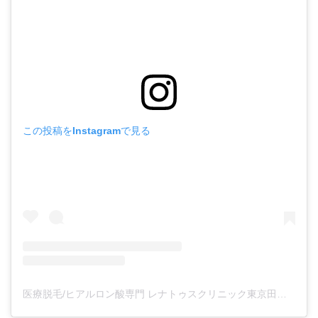
この投稿をInstagramで見る
医療脱毛/ヒアルロン酸専門 レナトゥスクリニック東京田町院 東山麻伊子(@dr.higashiyama)がシェアした投稿