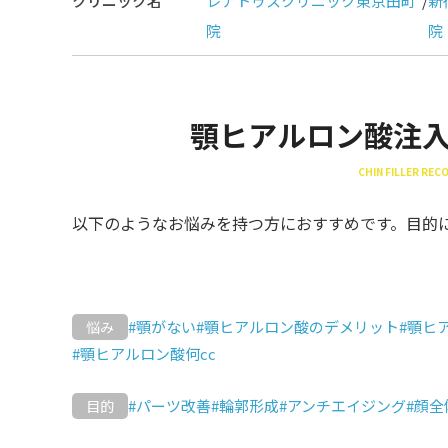
クリニック名
レナトゥスクリニック東京田町
/
新
院
院
顎ヒアルロン酸注
CHIN FILLER RE
以下のようなお悩みを持つ方におすすめです。目的
#顎がない
#顎ヒアルロン酸のデメリット
#顎ヒ
悩み
#顎ヒアルロン酸何cc
#パーツ改善
#輪郭形成
#アンチエイジング
#顔
目的