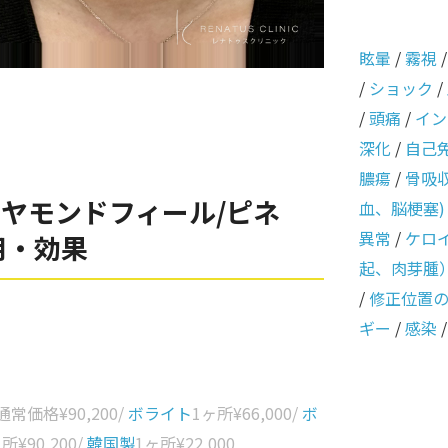
眩暈
/
霧視
/
ショック
/
/
頭痛
/
イン
深化
/
自己
膿瘍
/
骨吸
ヤモンドフィール/ピネ
血、脳梗塞)
異常
/
ケロ
用・効果
起、肉芽腫
/
修正位置
ギー
/
感染
 通常価格
¥90,200
/
ボライト
1ヶ所
¥66,000
/
ボ
ヶ所
¥90,200
/
韓国製
1ヶ所
¥22,000