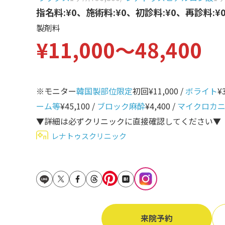
立ち耳
指名料:¥0、施術料:¥0、初診料:¥0、再診料:¥
60代
製剤料
鎖骨
70代
¥11,000〜48,400
手の甲
80代
膝
90代
胸
※モニター
韓国製部位限定
初回¥11,000 /
ボライト
¥
ーム等
¥45,100 /
ブロック麻酔
¥4,400 /
マイクロカ
Region
地域から探す
▼詳細は必ずクリニックに直接確認してください▼
レナトゥスクリニック
東京
大阪
名古屋
仙台
来院予約
福岡