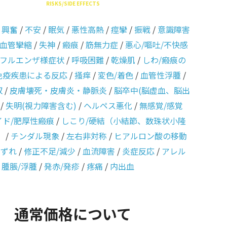
RISKS/SIDE EFFECTS
/
興奮
/
不安
/
眠気
/
悪性高熱
/
痙攣
/
振戦
/
意識障害
血管攣縮
/
失神
/
瘢痕
/
筋無力症
/
悪心/嘔吐/不快感
フルエンザ様症状
/
呼吸困難
/
乾燥肌
/
しわ/瘢痕の
免疫疾患による反応
/
掻痒
/
変色/着色
/
血管性浮腫
/
収
/
皮膚壊死・皮膚炎・静脈炎
/
脳卒中(脳虚血、脳出
/
失明(視力障害含む)
/
ヘルペス悪化
/
無感覚/感覚
イド/肥厚性瘢痕
/
しこり/硬結（小結節、数珠状小隆
）
/
チンダル現象
/
左右非対称
/
ヒアルロン酸の移動
のずれ
/
修正不足/減少
/
血流障害
/
炎症反応
/
アレル
/
腫脹/浮腫
/
発赤/発疹
/
疼痛
/
内出血
通常価格について