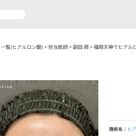
一覧(ヒアルロン酸)
>
担当医師
>
副田 周
>
福岡天神でヒアル
アルロン酸注入症例一覧
運営元情報
療脱毛症例一覧
よくあるご質問
ートメイク症例一覧
お問い合わせ
リニック一覧
プライバシーポリシー
施術名：
ヒ
師一覧
未成年の方へ