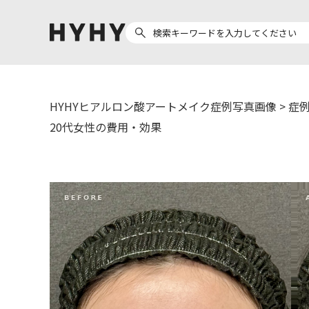
HYHYヒアルロン酸アートメイク症例写真画像
>
症例
ヒアルロン酸注入
医療脱毛
20代女性の費用・効果
ヒ
Doctor
Preparation
医
担当医師から探す
製剤から探す
副田 周
ザーフ(XERF)
ア
高橋 希
ボラックス
ク
東山 麻伊子
ボリューマ
松村 仁
ボリフト
医