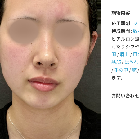
施術内容
護師一覧
規約
使用薬剤 :
ジ
持続期間 :
数
着情報
コラム
ヒアルロン
えたりシワ
間
/
眉上
/
目
基部
/
ほうれ
/
手の甲
/
膝
ます。
お問い合わ