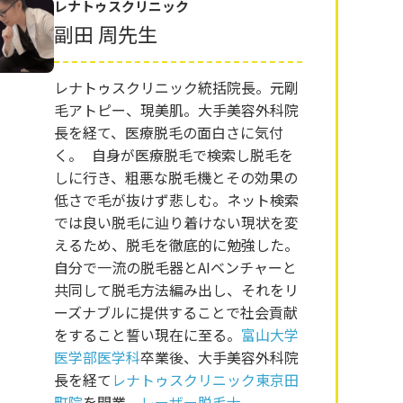
レナトゥスクリニック
副田 周先生
レナトゥスクリニック統括院長。元剛
毛アトピー、現美肌。大手美容外科院
長を経て、医療脱毛の面白さに気付
く。 自身が医療脱毛で検索し脱毛を
しに行き、粗悪な脱毛機とその効果の
低さで毛が抜けず悲しむ。ネット検索
では良い脱毛に辿り着けない現状を変
えるため、脱毛を徹底的に勉強した。
自分で一流の脱毛器とAIベンチャーと
共同して脱毛方法編み出し、それをリ
ーズナブルに提供することで社会貢献
をすること誓い現在に至る。
富山大学
医学部医学科
卒業後、大手美容外科院
長を経て
レナトゥスクリニック東京田
町院
を開業。
レーザー脱毛士
。