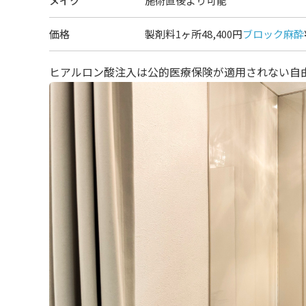
メイク
施術直後より可能
価格
製剤料1ヶ所48,400円
ブロック麻酔
ヒアルロン酸注入は公的医療保険が適用されない自