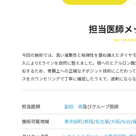
担当医師メ
DOCTOR MES
今回の施術では、高い凝集性と粘弾性を兼ね備えたダイヤモ
入によりEラインを自然に整えました。顎へのヒアルロン酸
右するため、骨膜上への正確なデポジット技術にこだわっ
スをカウンセリングで丁寧に確認したうえで、過剰になら
担当医師
副田 周
及びグループ医師
施術可能地域
東京田町
/
新宿
/
名古屋
/
大阪
/
仙台
/