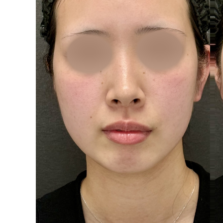
泉 洋平
ボルベラ
看
辻橋 勇祐
ボライト
阿部 竜介
レナトゥスヒアルロン酸
新
ダイヤモンドフィール/ピ
Parts
ネハ
部位から探す
スネコス
額
リジュラン
こめかみ
ゴウリ
眉間
糸リフト
眉上
目の下のクマ取り
目の上
その他
涙袋