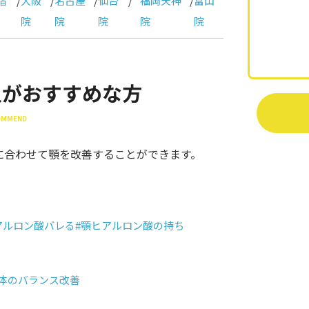
宿
/
大阪
/
名古屋
/
仙台
/
福岡天神
/
富山
院
院
院
院
院
入がおすすめな方
COMMEND
に合わせて顎を改善することができます。
アルロン酸バレる
#顎ヒアルロン酸の持ち
全体のバランス改善