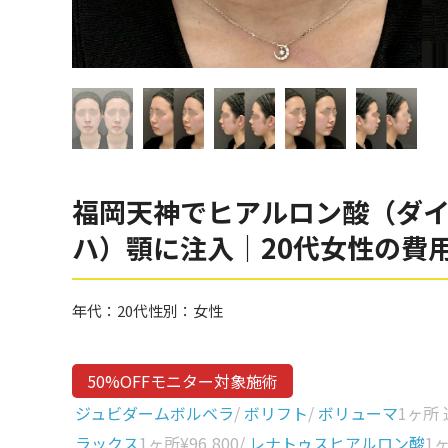
眼窩縁（目の下）
Gender
性別から探す
ゴルゴライン
女性
鼻
男性
ほうれい線
その他
鼻翼基部
福岡天神でヒアルロン酸（ダイ
頬
Age
ハ）顎に注入｜20代女性の費
年代から探す
唇
口角
10代
年代：
20代
性別：
女性
顎
20代
首
30代
50%OFFモニター対象施術
ヒアルロン酸リフトアッ
40代
ジュビダームボルベラ
/
ボリフト
/
ボリューマ
1ヶ所
プ
ラックス
1ヶ所
¥96,800
/
レナトゥスヒアルロン酸
1
50代