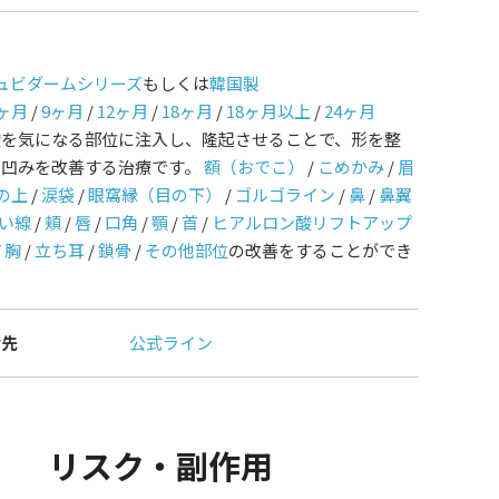
ュビダームシリーズ
もしくは
韓国製
ヶ月
/
9ヶ月
/
12ヶ月
/
18ヶ月
/
18ヶ月以上
/
24ヶ月
酸を気になる部位に注入し、隆起させることで、形を整
や凹みを改善する治療です。
額（おでこ）
/
こめかみ
/
眉
の上
/
涙袋
/
眼窩縁（目の下）
/
ゴルゴライン
/
鼻
/
鼻翼
い線
/
頬
/
唇
/
口角
/
顎
/
首
/
ヒアルロン酸リフトアップ
/
胸
/
立ち耳
/
鎖骨
/
その他部位
の改善をすることができ
せ先
公式ライン
リスク・副作用