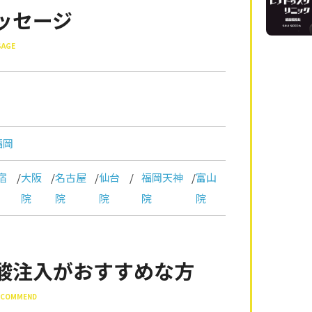
ッセージ
SAGE
福岡
宿
/
大阪
/
名古屋
/
仙台
/
福岡天神
/
富山
院
院
院
院
院
酸注入がおすすめな方
RECOMMEND