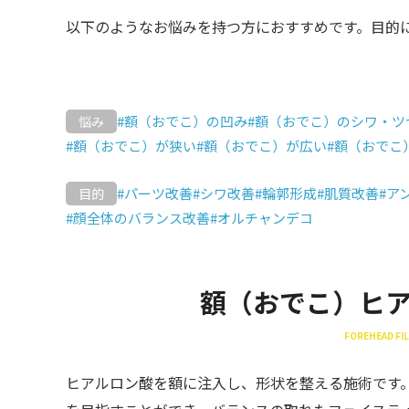
以下のようなお悩みを持つ方におすすめです。目的
#額（おでこ）の凹み
#額（おでこ）のシワ・ツ
悩み
#額（おでこ）が狭い
#額（おでこ）が広い
#額（おでこ
#パーツ改善
#シワ改善
#輪郭形成
#肌質改善
#ア
目的
#顔全体のバランス改善
#オルチャンデコ
額（おでこ）ヒ
FOREHEAD FI
ヒアルロン酸を額に注入し、形状を整える施術です