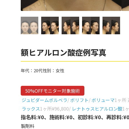
眼窩縁（目の下）
Gender
性別から探す
ゴルゴライン
女性
鼻
男性
ほうれい線
その他
鼻翼基部
額ヒアルロン酸症例写真
頬
Age
年代から探す
唇
年代：
20代
性別：
女性
口角
10代
50%OFFモニター対象施術
顎
20代
ジュビダームボルベラ
/
ボリフト
/
ボリューマ
1ヶ所
首
30代
ラックス
1ヶ所
¥96,800
/
レナトゥスヒアルロン酸
1
ヒアルロン酸リフトアッ
指名料:¥0、施術料:¥0、初診料:¥0、再診料:¥
40代
プ
製剤料
50代