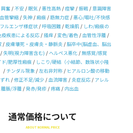
/
興奮
/
不安
/
眠気
/
悪性高熱
/
痙攣
/
振戦
/
意識障害
血管攣縮
/
失神
/
瘢痕
/
筋無力症
/
悪心/嘔吐/不快感
フルエンザ様症状
/
呼吸困難
/
乾燥肌
/
しわ/瘢痕の
免疫疾患による反応
/
掻痒
/
変色/着色
/
血管性浮腫
/
収
/
皮膚壊死・皮膚炎・静脈炎
/
脳卒中(脳虚血、脳出
/
失明(視力障害含む)
/
ヘルペス悪化
/
無感覚/感覚
イド/肥厚性瘢痕
/
しこり/硬結（小結節、数珠状小隆
）
/
チンダル現象
/
左右非対称
/
ヒアルロン酸の移動
のずれ
/
修正不足/減少
/
血流障害
/
炎症反応
/
アレル
/
腫脹/浮腫
/
発赤/発疹
/
疼痛
/
内出血
通常価格について
ABOUT NORMAL PRICE