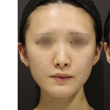
泉 洋平
ボルベラ
看
辻橋 勇祐
ボライト
阿部 竜介
レナトゥスヒアルロン酸
新
ダイヤモンドフィール/ピ
Parts
ネハ
部位から探す
スネコス
額
リジュラン
こめかみ
ゴウリ
眉間
糸リフト
眉上
目の下のクマ取り
目の上
その他
涙袋