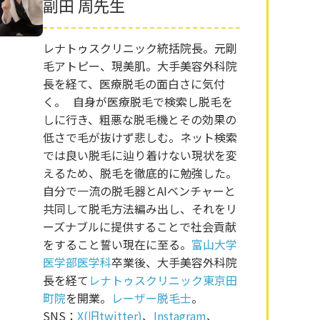
副田 周先生
レナトゥスクリニック統括院長。元剛
毛アトピー、現美肌。大手美容外科院
長を経て、医療脱毛の面白さに気付
く。 自身が医療脱毛で検索し脱毛を
しに行き、粗悪な脱毛機とその効果の
低さで毛が抜けず悲しむ。ネット検索
では良い脱毛に辿り着けない現状を変
えるため、脱毛を徹底的に勉強した。
自分で一流の脱毛器とAIベンチャーと
共同して脱毛方法編み出し、それをリ
ーズナブルに提供することで社会貢献
をすること誓い現在に至る。
富山大学
医学部医学科
卒業後、大手美容外科院
長を経て
レナトゥスクリニック東京田
町院
を開業。
レーザー脱毛士
。
SNS：
X(旧twitter)
、
Instagram
、