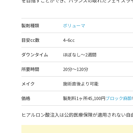
を目指すことができ、バランスの取れたフェイスラ
製剤種類
ボリューマ
目安cc数
4~6cc
ダウンタイム
ほぼなし〜2週間
所要時間
20分～120分
メイク
施術直後より可能
価格
製剤料1ヶ所45,100円
ブロック麻酔
ヒアルロン酸注入は公的医療保険が適用されない自