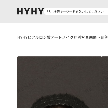
HYHYヒアルロン酸アートメイク症例写真画像
>
症例
ヒアルロン酸注入
医療脱毛
ヒ
Doctor
Preparation
医
担当医師から探す
製剤から探す
副田 周
ザーフ(XERF)
ア
高橋 希
ボラックス
ク
東山 麻伊子
ボリューマ
松村 仁
ボリフト
医