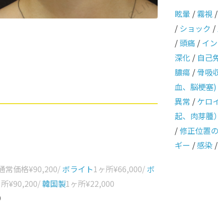
眩暈
/
霧視
/
ショック
/
/
頭痛
/
イン
深化
/
自己
膿瘍
/
骨吸
血、脳梗塞)
異常
/
ケロ
起、肉芽腫
/
修正位置
ギー
/
感染
 通常価格
¥90,200
/
ボライト
1ヶ所
¥66,000
/
ボ
ヶ所
¥90,200
/
韓国製
1ヶ所
¥22,000
0