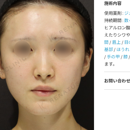
施術内容
護師一覧
規約
使用薬剤 :
ジ
持続期間 :
数
ヒアルロン
着情報
コラム
えたりシワ
間
/
眉上
/
目
基部
/
ほうれ
/
手の甲
/
膝
ます。
お問い合わ