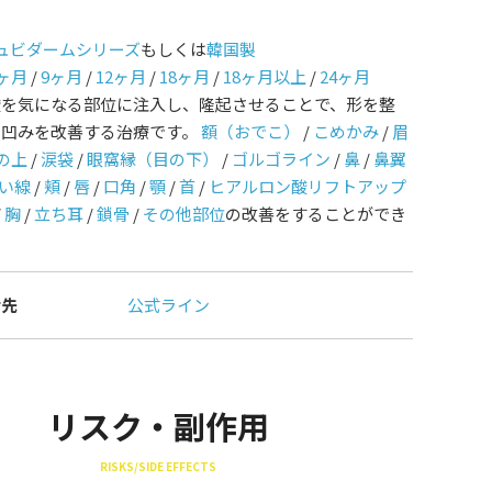
ュビダームシリーズ
もしくは
韓国製
ヶ月
/
9ヶ月
/
12ヶ月
/
18ヶ月
/
18ヶ月以上
/
24ヶ月
酸を気になる部位に注入し、隆起させることで、形を整
や凹みを改善する治療です。
額（おでこ）
/
こめかみ
/
眉
の上
/
涙袋
/
眼窩縁（目の下）
/
ゴルゴライン
/
鼻
/
鼻翼
い線
/
頬
/
唇
/
口角
/
顎
/
首
/
ヒアルロン酸リフトアップ
/
胸
/
立ち耳
/
鎖骨
/
その他部位
の改善をすることができ
せ先
公式ライン
リスク・副作用
RISKS/SIDE EFFECTS