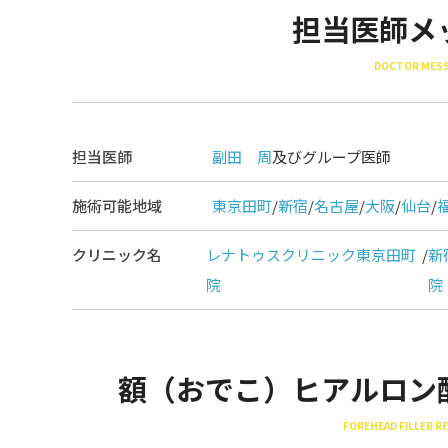
担当医師メ
DOCTOR MES
担当医師
副田 周
及びグループ医師
施術可能地域
東京田町
/
新宿
/
名古屋
/
大阪
/
仙台
/
クリニック名
レナトゥスクリニック東京田町
/
新
院
院
額（おでこ）ヒアルロン
FOREHEAD FILLER 