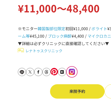
¥11,000〜48,400
立ち耳
60代
鎖骨
70代
手の甲
※モニター
韓国製部位限定
初回¥11,000 /
ボライト
¥
80代
膝
ーム等
¥45,100 /
ブロック麻酔
¥4,400 /
マイクロカ
90代
▼詳細は必ずクリニックに直接確認してください▼
胸
レナトゥスクリニック
Region
地域から探す
東京
大阪
名古屋
来院予約
仙台
福岡