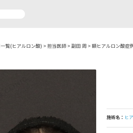
一覧(ヒアルロン酸)
>
担当医師
>
副田 周
>
額ヒアルロン酸症
アルロン酸注入症例一覧
運営元情報
療脱毛症例一覧
よくあるご質問
ートメイク症例一覧
お問い合わせ
リニック一覧
プライバシーポリシー
施術名：
ヒ
師一覧
未成年の方へ