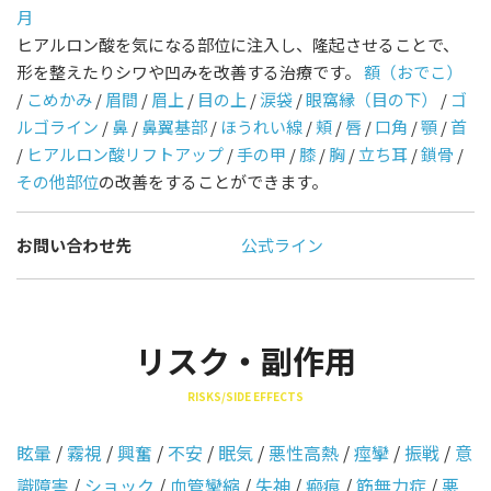
月
ヒアルロン酸を気になる部位に注入し、隆起させることで、
形を整えたりシワや凹みを改善する治療です。
額（おでこ）
/
こめかみ
/
眉間
/
眉上
/
目の上
/
涙袋
/
眼窩縁（目の下）
/
ゴ
ルゴライン
/
鼻
/
鼻翼基部
/
ほうれい線
/
頬
/
唇
/
口角
/
顎
/
首
/
ヒアルロン酸リフトアップ
/
手の甲
/
膝
/
胸
/
立ち耳
/
鎖骨
/
その他部位
の改善をすることができます。
お問い合わせ先
公式ライン
リスク・副作用
RISKS/SIDE EFFECTS
眩暈
/
霧視
/
興奮
/
不安
/
眠気
/
悪性高熱
/
痙攣
/
振戦
/
意
識障害
/
ショック
/
血管攣縮
/
失神
/
瘢痕
/
筋無力症
/
悪