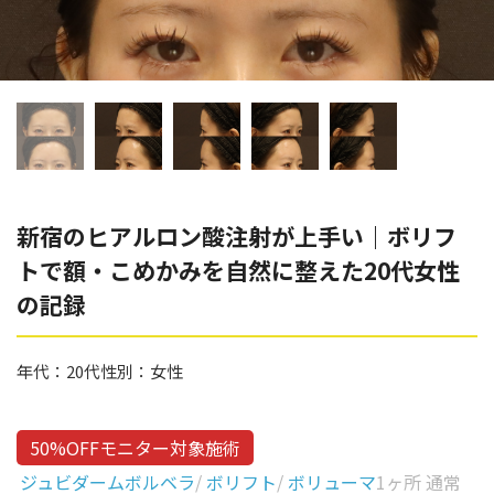
辻橋 勇祐
ボライト
阿部 竜介
レナトゥスヒアルロン酸
ダイヤモンドフィール/ピ
Parts
ネハ
部位から探す
スネコス
額
新宿のヒアルロン酸注射が上手い｜ボリフ
リジュラン
トで額・こめかみを自然に整えた20代女性
こめかみ
ゴウリ
の記録
眉間
糸リフト
眉上
年代：
20代
性別：
女性
目の下のクマ取り
目の上
その他
涙袋
50%OFFモニター対象施術
ジュビダームボルベラ
/
ボリフト
/
ボリューマ
1ヶ所 通常
眼窩縁（目の下）
Gender