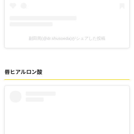
副田周(@dr.shusoeda)がシェアした投稿
唇ヒアルロン酸