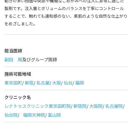
動きの多い顔面中央部や繊細なこめかみへの注入に非常に適した
製剤です。注入層とボリュームのバランスを丁寧にコントロール
することで、触れても違和感のない、素肌のような自然な仕上がり
をめざしました。
担当医師
副田 周
及びグループ医師
施術可能地域
東京田町
/
新宿
/
名古屋
/
大阪
/
仙台
/
福岡
クリニック名
レナトゥスクリニック東京田町院
/
新宿院
/
大阪院
/
名古屋院
/
仙台院
/
福岡天神院
/
富山院