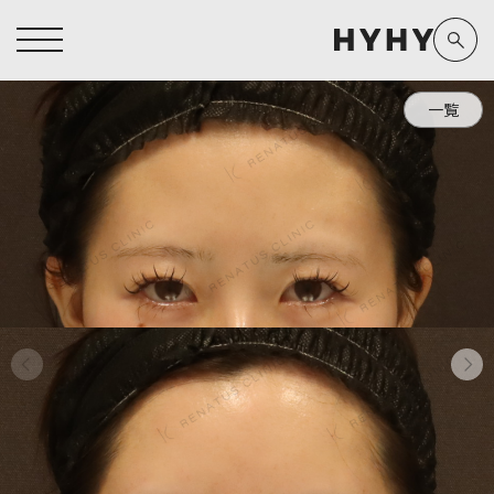
一覧
ヒアルロン酸注入症例一覧
運営元情報
ヒアルロン酸注入
医療脱毛
医療脱毛症例一覧
よくあるご質問
Doctor
Preparation
担当医師から探す
製剤から探す
アートメイク症例一覧
お問い合わせ
クリニック一覧
プライバシーポリシー
副田 周
ザーフ(XERF)
高橋 希
ボラックス
医師一覧
未成年の方へ
東山 麻伊子
ボリューマ
看護師一覧
規約
松村 仁
ボリフト
新着情報
コラム
泉 洋平
ボルベラ