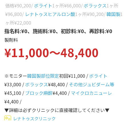
性別から探す
価格
¥90,200
/
ボライト
1ヶ所
¥66,000
/
ボラックス
1ヶ所
ゴルゴライン
¥96,800
/
レナトゥスヒアルロン酸
1ヶ所
¥90,200
/
韓国製
1
女性
鼻
ヶ所
¥22,000
男性
指名料:¥0、施術料:¥0、初診料:¥0、再診料:¥0
ほうれい線
製剤料
その他
鼻翼基部
¥11,000〜48,400
頬
Age
年代から探す
唇
※モニター
韓国製部位限定
初回¥11,000 /
ボライト
口角
10代
¥33,000 /
ボラックス
¥48,400 /
その他ジュビダーム等
顎
20代
¥45,100 /
ブロック麻酔
¥4,400 /
マイクロカニューレ
首
30代
¥4,400 /
ヒアルロン酸リフトアッ
▼詳細は必ずクリニックに直接確認してください▼
40代
プ
レナトゥスクリニック
50代