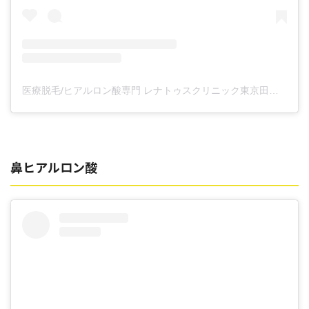
医療脱毛/ヒアルロン酸専門 レナトゥスクリニック東京田町院 東山麻伊子(@dr.higashiyama)がシェアした投稿
鼻ヒアルロン酸