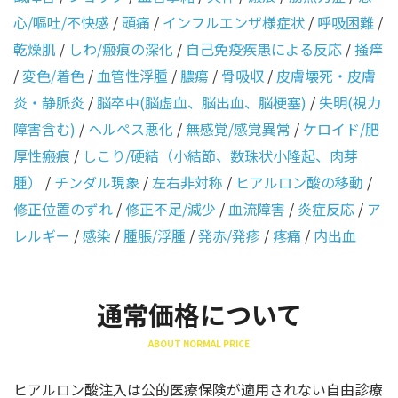
心/嘔吐/不快感
/
頭痛
/
インフルエンザ様症状
/
呼吸困難
/
乾燥肌
/
しわ/瘢痕の深化
/
自己免疫疾患による反応
/
掻痒
/
変色/着色
/
血管性浮腫
/
膿瘍
/
骨吸収
/
皮膚壊死・皮膚
炎・静脈炎
/
脳卒中(脳虚血、脳出血、脳梗塞)
/
失明(視力
障害含む)
/
ヘルペス悪化
/
無感覚/感覚異常
/
ケロイド/肥
厚性瘢痕
/
しこり/硬結（小結節、数珠状小隆起、肉芽
腫）
/
チンダル現象
/
左右非対称
/
ヒアルロン酸の移動
/
修正位置のずれ
/
修正不足/減少
/
血流障害
/
炎症反応
/
ア
レルギー
/
感染
/
腫脹/浮腫
/
発赤/発疹
/
疼痛
/
内出血
通常価格について
ABOUT NORMAL PRICE
ヒアルロン酸注入は公的医療保険が適用されない自由診療