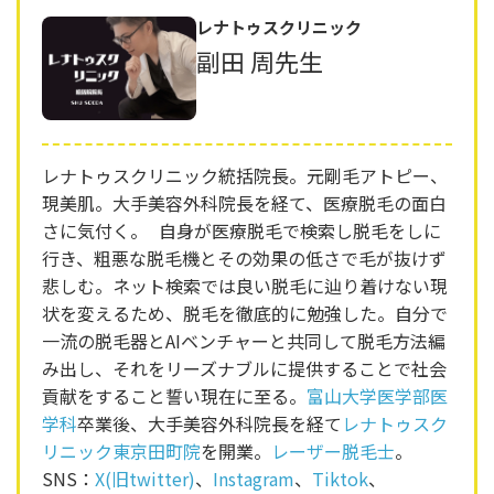
レナトゥスクリニック
副田 周先生
レナトゥスクリニック統括院長。元剛毛アトピー、
現美肌。大手美容外科院長を経て、医療脱毛の面白
さに気付く。 自身が医療脱毛で検索し脱毛をしに
行き、粗悪な脱毛機とその効果の低さで毛が抜けず
悲しむ。ネット検索では良い脱毛に辿り着けない現
状を変えるため、脱毛を徹底的に勉強した。自分で
一流の脱毛器とAIベンチャーと共同して脱毛方法編
み出し、それをリーズナブルに提供することで社会
貢献をすること誓い現在に至る。
富山大学医学部医
学科
卒業後、大手美容外科院長を経て
レナトゥスク
リニック東京田町院
を開業。
レーザー脱毛士
。
SNS：
X(旧twitter)
、
Instagram
、
Tiktok
、