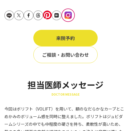
立ち耳
60代
鎖骨
70代
手の甲
80代
膝
来院予約
90代
胸
ご相談・お問い合わせ
Region
地域から探す
東京
担当医師メッセージ
大阪
DOCTOR MESSAGE
名古屋
今回はボリフト（VOLIFT）を用いて、額のなだらかなカーブとこ
仙台
めかみのボリューム感を同時に整えました。ボリフトはジュビダ
ームシリーズの中でも中程度の硬さを持ち、柔軟性が高いため、
福岡