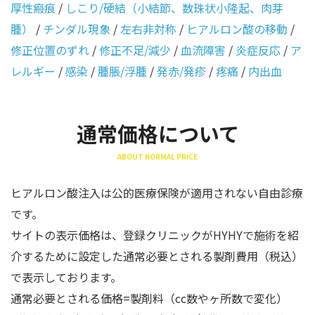
厚性瘢痕
/
しこり/硬結（小結節、数珠状小隆起、肉芽
腫）
/
チンダル現象
/
左右非対称
/
ヒアルロン酸の移動
/
修正位置のずれ
/
修正不足/減少
/
血流障害
/
炎症反応
/
ア
レルギー
/
感染
/
腫脹/浮腫
/
発赤/発疹
/
疼痛
/
内出血
通常価格について
ABOUT NORMAL PRICE
ヒアルロン酸注入は公的医療保険が適用されない自由診療
です。
サイトの表示価格は、登録クリニックがHYHYで施術を紹
介するために設定した通常必要とされる製剤費用（税込）
で表示しております。
通常必要とされる価格=製剤料（cc数やヶ所数で変化）