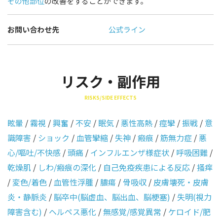
その他部位
の改善をすることができます。
お問い合わせ先
公式ライン
リスク・副作用
RISKS/SIDE EFFECTS
眩暈
/
霧視
/
興奮
/
不安
/
眠気
/
悪性高熱
/
痙攣
/
振戦
/
意
識障害
/
ショック
/
血管攣縮
/
失神
/
瘢痕
/
筋無力症
/
悪
心/嘔吐/不快感
/
頭痛
/
インフルエンザ様症状
/
呼吸困難
/
乾燥肌
/
しわ/瘢痕の深化
/
自己免疫疾患による反応
/
掻痒
/
変色/着色
/
血管性浮腫
/
膿瘍
/
骨吸収
/
皮膚壊死・皮膚
炎・静脈炎
/
脳卒中(脳虚血、脳出血、脳梗塞)
/
失明(視力
障害含む)
/
ヘルペス悪化
/
無感覚/感覚異常
/
ケロイド/肥