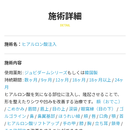
施術詳細
DETAIL
施術名：
ヒアルロン酸注入
施術内容
使用薬剤 :
ジュビダームシリーズ
もしくは
韓国製
持続期間 :
数ヶ月
/
9ヶ月
/
12ヶ月
/
18ヶ月
/
18ヶ月以上
/
24ヶ
月
ヒアルロン酸を気になる部位に注入し、隆起させることで、
形を整えたりシワや凹みを改善する治療です。
額（おでこ）
/
こめかみ
/
眉間
/
眉上
/
目の上
/
涙袋
/
眼窩縁（目の下）
/
ゴ
ルゴライン
/
鼻
/
鼻翼基部
/
ほうれい線
/
頬
/
唇
/
口角
/
顎
/
首
/
ヒアルロン酸リフトアップ
/
手の甲
/
膝
/
胸
/
立ち耳
/
鎖骨
/