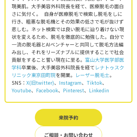
現美肌。大手美容外科院長を経て、医療脱毛の面白
さに気付く。 自身が医療脱毛で検索し脱毛をしに
行き、粗悪な脱毛機とその効果の低さで毛が抜けず
悲しむ。ネット検索では良い脱毛に辿り着けない現
状を変えるため、脱毛を徹底的に勉強した。自分で
一流の脱毛器とAIベンチャーと共同して脱毛方法編
み出し、それをリーズナブルに提供することで社会
貢献をすること誓い現在に至る。
富山大学医学部医
学科
卒業後、大手美容外科院長を経て
レナトゥスク
リニック東京田町院
を開業。
レーザー脱毛士
。
SNS：
X(旧twitter)
、
Instagram
、
Tiktok
、
Youtube
、
Facebook
、
Pinterest
、
Linkedin
来院予約
ご相談・お問い合わせ