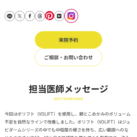
立ち耳
60代
鎖骨
70代
手の甲
80代
膝
来院予約
90代
胸
ご相談・お問い合わせ
Region
地域から探す
東京
担当医師メッセージ
大阪
DOCTOR MESSAGE
名古屋
今回はボリフト（VOLIFT）を使用し、額とこめかみのボリューム
仙台
不足を自然なラインで改善しました。ボリフト（VOLIFT）はジュ
ビダームシリーズの中でも中程度の硬さを持ち、広い範囲へのな
福岡