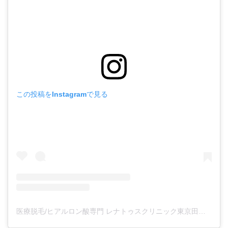
この投稿をInstagramで見る
医療脱毛/ヒアルロン酸専門 レナトゥスクリニック東京田町院 東山麻伊子(@dr.higashiyama)がシェアした投稿