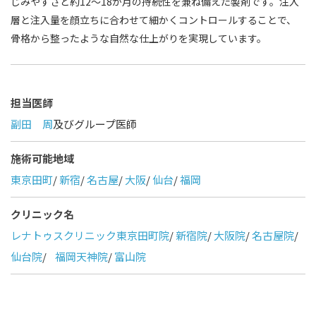
じみやすさと約12〜18か月の持続性を兼ね備えた製剤です。注入
層と注入量を顔立ちに合わせて細かくコントロールすることで、
骨格から整ったような自然な仕上がりを実現しています。
担当医師
副田 周
及びグループ医師
施術可能地域
東京田町
/
新宿
/
名古屋
/
大阪
/
仙台
/
福岡
クリニック名
レナトゥスクリニック東京田町院
/
新宿院
/
大阪院
/
名古屋院
/
仙台院
/
福岡天神院
/
富山院