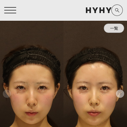
一覧
ヒアルロン酸注入症例一覧
運営元情報
ヒアルロン酸注入
医療脱毛
医療脱毛症例一覧
よくあるご質問
Doctor
Preparation
担当医師から探す
製剤から探す
アートメイク症例一覧
お問い合わせ
クリニック一覧
プライバシーポリシー
副田 周
ザーフ(XERF)
高橋 希
ボラックス
医師一覧
未成年の方へ
東山 麻伊子
ボリューマ
看護師一覧
規約
松村 仁
ボリフト
新着情報
コラム
泉 洋平
ボルベラ