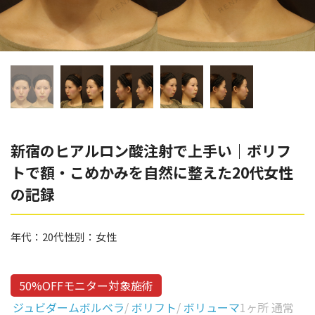
辻橋 勇祐
ボライト
阿部 竜介
レナトゥスヒアルロン酸
ダイヤモンドフィール/ピ
Parts
ネハ
部位から探す
スネコス
額
新宿のヒアルロン酸注射で上手い｜ボリフ
リジュラン
トで額・こめかみを自然に整えた20代女性
こめかみ
ゴウリ
の記録
眉間
糸リフト
眉上
年代：
20代
性別：
女性
目の下のクマ取り
目の上
その他
涙袋
50%OFFモニター対象施術
ジュビダームボルベラ
/
ボリフト
/
ボリューマ
1ヶ所 通常
眼窩縁（目の下）
Gender