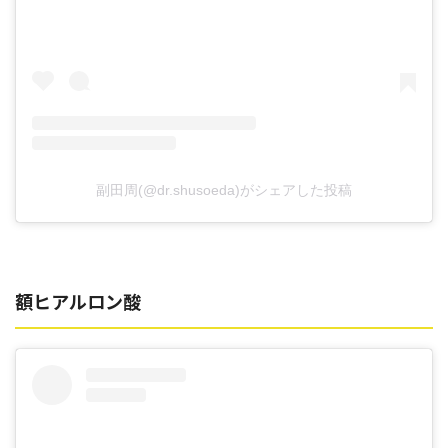
副田周(@dr.shusoeda)がシェアした投稿
額ヒアルロン酸