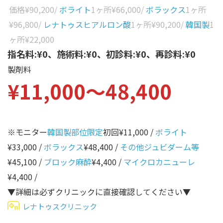
性別から探す
価格
¥90,200
/
ボライト
1ヶ所
¥66,000
/
ボラックス
1ヶ所
ゴルゴライン
¥96,800
/
レナトゥスヒアルロン酸
1ヶ所
¥90,200
/
韓国製
1
女性
鼻
ヶ所
¥22,000
男性
指名料:¥0、施術料:¥0、初診料:¥0、再診料:¥0
ほうれい線
製剤料
その他
鼻翼基部
¥11,000〜48,400
頬
Age
年代から探す
唇
※モニター
韓国製部位限定
初回¥11,000 /
ボライト
口角
10代
¥33,000 /
ボラックス
¥48,400 /
その他ジュビダーム等
顎
20代
¥45,100 /
ブロック麻酔
¥4,400 /
マイクロカニューレ
首
30代
¥4,400 /
ヒアルロン酸リフトアッ
▼詳細は必ずクリニックに直接確認してください▼
40代
プ
レナトゥスクリニック
50代