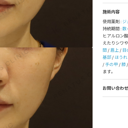
施術内容
護師一覧
規約
使用薬剤 :
ジ
持続期間 :
数
着情報
コラム
ヒアルロン
えたりシワ
間
/
眉上
/
目
基部
/
ほうれ
/
手の甲
/
膝
ます。
お問い合わ