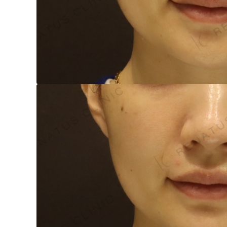
泉 洋平
ボルベラ
看
辻橋 勇祐
ボライト
阿部 竜介
レナトゥスヒアルロン酸
新
ダイヤモンドフィール/ピ
Parts
ネハ
部位から探す
スネコス
額
リジュラン
こめかみ
ゴウリ
眉間
糸リフト
眉上
目の下のクマ取り
目の上
その他
涙袋