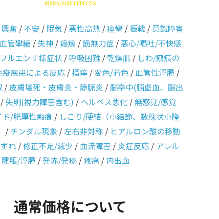
RISKS/SIDE EFFECTS
/
興奮
/
不安
/
眠気
/
悪性高熱
/
痙攣
/
振戦
/
意識障害
血管攣縮
/
失神
/
瘢痕
/
筋無力症
/
悪心/嘔吐/不快感
フルエンザ様症状
/
呼吸困難
/
乾燥肌
/
しわ/瘢痕の
免疫疾患による反応
/
掻痒
/
変色/着色
/
血管性浮腫
/
収
/
皮膚壊死・皮膚炎・静脈炎
/
脳卒中(脳虚血、脳出
/
失明(視力障害含む)
/
ヘルペス悪化
/
無感覚/感覚
イド/肥厚性瘢痕
/
しこり/硬結（小結節、数珠状小隆
）
/
チンダル現象
/
左右非対称
/
ヒアルロン酸の移動
のずれ
/
修正不足/減少
/
血流障害
/
炎症反応
/
アレル
/
腫脹/浮腫
/
発赤/発疹
/
疼痛
/
内出血
通常価格について