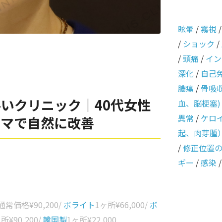
眩暈
/
霧視
/
ショック
/
/
頭痛
/
イン
深化
/
自己
膿瘍
/
骨吸
いクリニック｜40代女性
血、脳梗塞)
異常
/
ケロ
ーマで自然に改善
起、肉芽腫
/
修正位置
ギー
/
感染
 通常価格
¥90,200
/
ボライト
1ヶ所
¥66,000
/
ボ
ヶ所
¥90,200
/
韓国製
1ヶ所
¥22,000