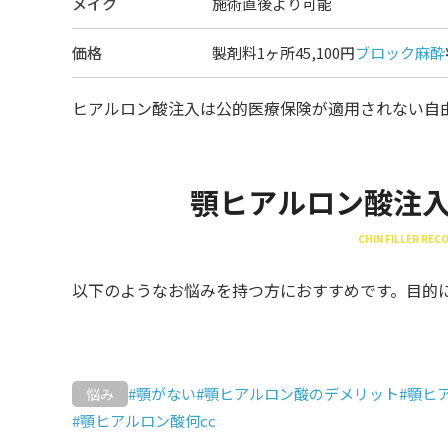
メイク
施術直後より可能
価格
製剤料1ヶ所45,100円
ブロック麻酔
ヒアルロン酸注入は公的医療保険が適用されない自
顎ヒアルロン酸注
CHIN FILLER RE
以下のようなお悩みを持つ方におすすめです。目的
#顎がない
#顎ヒアルロン酸のデメリット
#顎ヒ
悩み
#顎ヒアルロン酸何cc