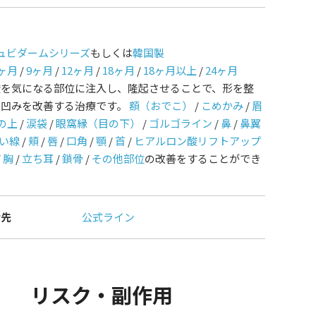
ュビダームシリーズ
もしくは
韓国製
ヶ月
/
9ヶ月
/
12ヶ月
/
18ヶ月
/
18ヶ月以上
/
24ヶ月
酸を気になる部位に注入し、隆起させることで、形を整
や凹みを改善する治療です。
額（おでこ）
/
こめかみ
/
眉
の上
/
涙袋
/
眼窩縁（目の下）
/
ゴルゴライン
/
鼻
/
鼻翼
い線
/
頬
/
唇
/
口角
/
顎
/
首
/
ヒアルロン酸リフトアップ
/
胸
/
立ち耳
/
鎖骨
/
その他部位
の改善をすることができ
せ先
公式ライン
リスク・副作用