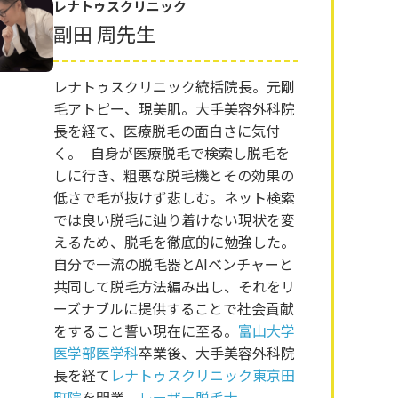
レナトゥスクリニック
副田 周先生
レナトゥスクリニック統括院長。元剛
毛アトピー、現美肌。大手美容外科院
長を経て、医療脱毛の面白さに気付
く。 自身が医療脱毛で検索し脱毛を
しに行き、粗悪な脱毛機とその効果の
低さで毛が抜けず悲しむ。ネット検索
では良い脱毛に辿り着けない現状を変
えるため、脱毛を徹底的に勉強した。
自分で一流の脱毛器とAIベンチャーと
共同して脱毛方法編み出し、それをリ
ーズナブルに提供することで社会貢献
をすること誓い現在に至る。
富山大学
医学部医学科
卒業後、大手美容外科院
長を経て
レナトゥスクリニック東京田
町院
を開業。
レーザー脱毛士
。