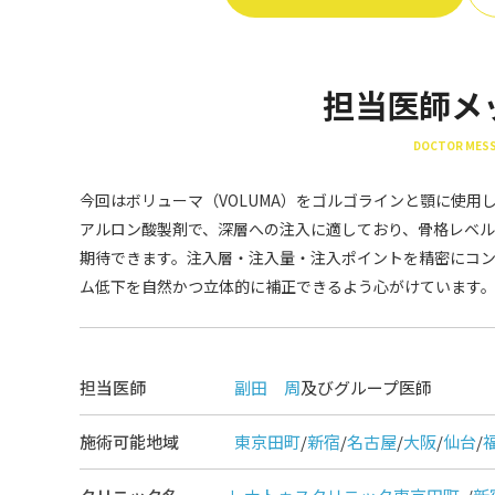
担当医師メ
DOCTOR MES
今回はボリューマ（VOLUMA）をゴルゴラインと顎に使
アルロン酸製剤で、深層への注入に適しており、骨格レベル
期待できます。注入層・注入量・注入ポイントを精密にコン
ム低下を自然かつ立体的に補正できるよう心がけています
担当医師
副田 周
及びグループ医師
施術可能地域
東京田町
/
新宿
/
名古屋
/
大阪
/
仙台
/