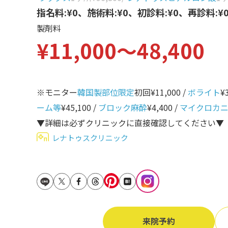
立ち耳
指名料:¥0、施術料:¥0、初診料:¥0、再診料:¥
60代
製剤料
鎖骨
70代
¥11,000〜48,400
手の甲
80代
膝
90代
胸
※モニター
韓国製部位限定
初回¥11,000 /
ボライト
¥
ーム等
¥45,100 /
ブロック麻酔
¥4,400 /
マイクロカ
Region
地域から探す
▼詳細は必ずクリニックに直接確認してください▼
レナトゥスクリニック
東京
大阪
名古屋
仙台
来院予約
福岡