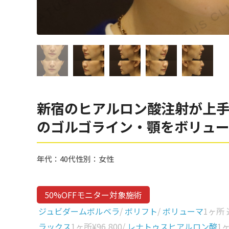
眼窩縁（目の下）
Gender
性別から探す
ゴルゴライン
女性
鼻
男性
ほうれい線
その他
鼻翼基部
新宿のヒアルロン酸注射が上手
頬
Age
のゴルゴライン・顎をボリュ
年代から探す
唇
口角
10代
年代：
40代
性別：
女性
顎
20代
首
30代
50%OFFモニター対象施術
ヒアルロン酸リフトアッ
40代
ジュビダームボルベラ
/
ボリフト
/
ボリューマ
1ヶ所
プ
ラックス
1ヶ所
¥96,800
/
レナトゥスヒアルロン酸
1
50代