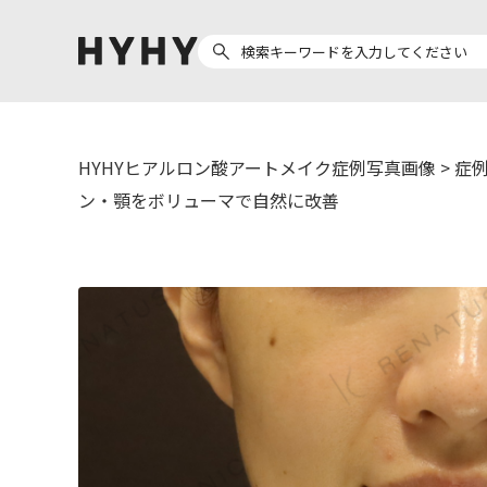
HYHYヒアルロン酸アートメイク症例写真画像
>
症例
ヒアルロン酸注入
医療脱毛
ン・顎をボリューマで自然に改善
ヒ
Doctor
Preparation
医
担当医師から探す
製剤から探す
副田 周
ザーフ(XERF)
ア
高橋 希
ボラックス
ク
東山 麻伊子
ボリューマ
松村 仁
ボリフト
医