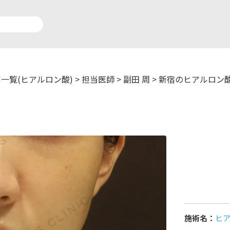
一覧(ヒアルロン酸)
>
担当医師
>
副田 周
>
新宿のヒアルロン
アルロン酸注入症例一覧
運営元情報
療脱毛症例一覧
よくあるご質問
ートメイク症例一覧
お問い合わせ
リニック一覧
プライバシーポリシー
施術名：
ヒ
師一覧
未成年の方へ