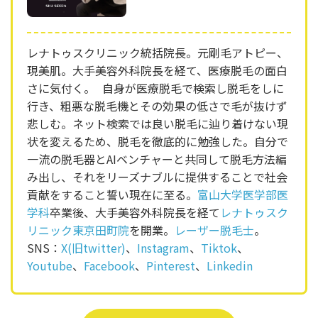
レナトゥスクリニック統括院長。元剛毛アトピー、
現美肌。大手美容外科院長を経て、医療脱毛の面白
さに気付く。 自身が医療脱毛で検索し脱毛をしに
行き、粗悪な脱毛機とその効果の低さで毛が抜けず
悲しむ。ネット検索では良い脱毛に辿り着けない現
状を変えるため、脱毛を徹底的に勉強した。自分で
一流の脱毛器とAIベンチャーと共同して脱毛方法編
み出し、それをリーズナブルに提供することで社会
貢献をすること誓い現在に至る。
富山大学医学部医
学科
卒業後、大手美容外科院長を経て
レナトゥスク
リニック東京田町院
を開業。
レーザー脱毛士
。
SNS：
X(旧twitter)
、
Instagram
、
Tiktok
、
Youtube
、
Facebook
、
Pinterest
、
Linkedin