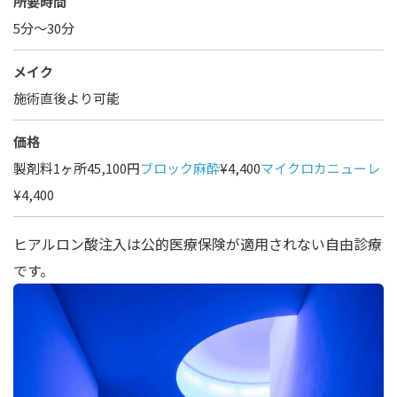
所要時間
5分～30分
メイク
施術直後より可能
価格
製剤料1ヶ所45,100円
ブロック麻酔
¥4,400
マイクロカニューレ
¥4,400
ヒアルロン酸注入は公的医療保険が適用されない自由診療
です。