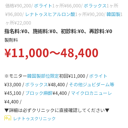
性別から探す
価格
¥90,200
/
ボライト
1ヶ所
¥66,000
/
ボラックス
1ヶ所
ゴルゴライン
¥96,800
/
レナトゥスヒアルロン酸
1ヶ所
¥90,200
/
韓国製
1
女性
鼻
ヶ所
¥22,000
男性
指名料:¥0、施術料:¥0、初診料:¥0、再診料:¥0
ほうれい線
製剤料
その他
鼻翼基部
¥11,000〜48,400
頬
Age
年代から探す
唇
※モニター
韓国製部位限定
初回¥11,000 /
ボライト
口角
10代
¥33,000 /
ボラックス
¥48,400 /
その他ジュビダーム等
顎
20代
¥45,100 /
ブロック麻酔
¥4,400 /
マイクロカニューレ
首
30代
¥4,400 /
ヒアルロン酸リフトアッ
▼詳細は必ずクリニックに直接確認してください▼
40代
プ
レナトゥスクリニック
50代