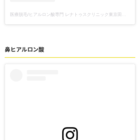
医療脱毛/ヒアルロン酸専門 レナトゥスクリニック東京田町院 東山麻伊子(@dr.higashiyama)がシェアした投稿
鼻ヒアルロン酸