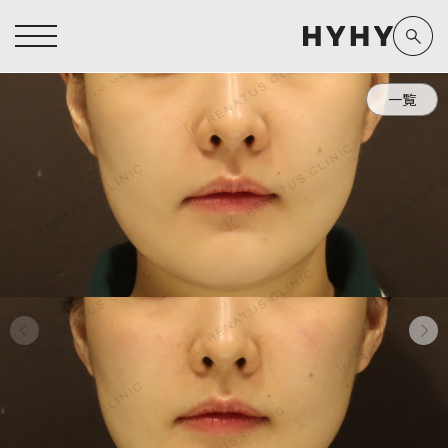
一覧
ヒアルロン酸注入症例一覧
運営元情報
ヒアルロン酸注入
医療脱毛
医療脱毛症例一覧
よくあるご質問
Doctor
Preparation
担当医師から探す
製剤から探す
アートメイク症例一覧
お問い合わせ
クリニック一覧
プライバシーポリシー
副田 周
ザーフ(XERF)
高橋 希
ボラックス
医師一覧
未成年の方へ
東山 麻伊子
ボリューマ
看護師一覧
規約
松村 仁
ボリフト
新着情報
コラム
泉 洋平
ボルベラ