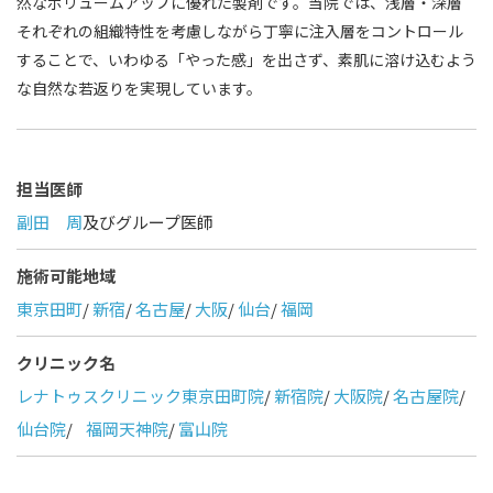
然なボリュームアップに優れた製剤です。当院では、浅層・深層
それぞれの組織特性を考慮しながら丁寧に注入層をコントロール
することで、いわゆる「やった感」を出さず、素肌に溶け込むよう
な自然な若返りを実現しています。
担当医師
副田 周
及びグループ医師
施術可能地域
東京田町
/
新宿
/
名古屋
/
大阪
/
仙台
/
福岡
クリニック名
レナトゥスクリニック東京田町院
/
新宿院
/
大阪院
/
名古屋院
/
仙台院
/
福岡天神院
/
富山院