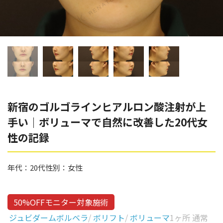
辻橋 勇祐
ボライト
阿部 竜介
レナトゥスヒアルロン酸
ダイヤモンドフィール/ピ
Parts
ネハ
部位から探す
スネコス
額
新宿のゴルゴラインヒアルロン酸注射が上
リジュラン
手い｜ボリューマで自然に改善した20代女
こめかみ
ゴウリ
性の記録
眉間
糸リフト
眉上
年代：
20代
性別：
女性
目の下のクマ取り
目の上
その他
涙袋
50%OFFモニター対象施術
ジュビダームボルベラ
/
ボリフト
/
ボリューマ
1ヶ所 通常
眼窩縁（目の下）
Gender