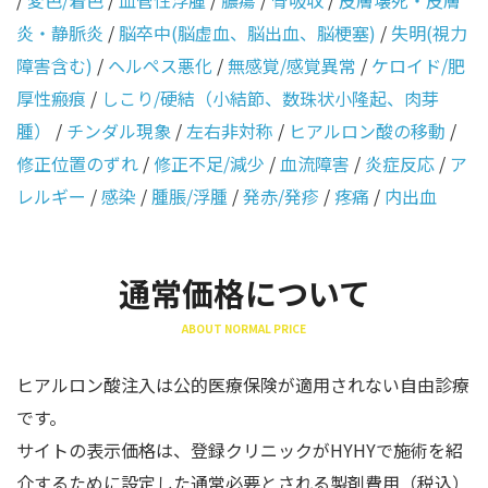
/
変色/着色
/
血管性浮腫
/
膿瘍
/
骨吸収
/
皮膚壊死・皮膚
炎・静脈炎
/
脳卒中(脳虚血、脳出血、脳梗塞)
/
失明(視力
障害含む)
/
ヘルペス悪化
/
無感覚/感覚異常
/
ケロイド/肥
厚性瘢痕
/
しこり/硬結（小結節、数珠状小隆起、肉芽
腫）
/
チンダル現象
/
左右非対称
/
ヒアルロン酸の移動
/
修正位置のずれ
/
修正不足/減少
/
血流障害
/
炎症反応
/
ア
レルギー
/
感染
/
腫脹/浮腫
/
発赤/発疹
/
疼痛
/
内出血
通常価格について
ABOUT NORMAL PRICE
ヒアルロン酸注入は公的医療保険が適用されない自由診療
です。
サイトの表示価格は、登録クリニックがHYHYで施術を紹
介するために設定した通常必要とされる製剤費用（税込）