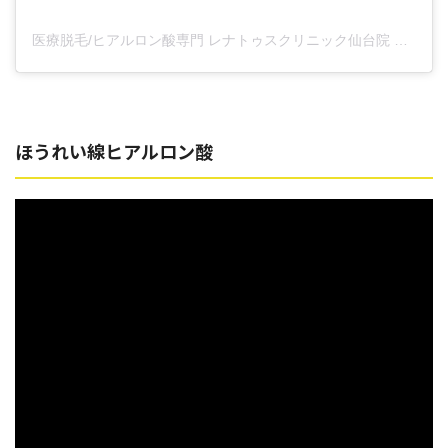
医療脱毛/ヒアルロン酸専門 レナトゥスクリニック仙台院 高橋希(@renaclisendai)がシェアした投稿
ほうれい線ヒアルロン酸