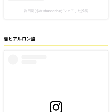
副田周(@dr.shusoeda)がシェアした投稿
唇ヒアルロン酸