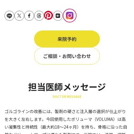
立ち耳
60代
鎖骨
70代
手の甲
80代
膝
来院予約
90代
胸
ご相談・お問い合わせ
Region
地域から探す
東京
担当医師メッセージ
大阪
DOCTOR MESSAGE
名古屋
ゴルゴラインの改善には、製剤の硬さと注入層の選択が仕上がり
仙台
を大きく左右します。今回使用したボリューマ（VOLUMA）は高
い凝集性と持続性（最大約18〜24ヶ月）を持ち、骨格に沿った自
福岡