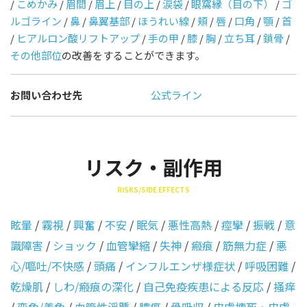
/
こめかみ
/
眉間
/
眉上
/
目の上
/
涙袋
/
眼窩縁（目の下）
/
ゴ
ルゴライン
/
鼻
/
鼻翼基部
/
ほうれい線
/
頬
/
唇
/
口角
/
顎
/
首
/
ヒアルロン酸リフトアップ
/
手の甲
/
膝
/
胸
/
立ち耳
/
鎖骨
/
その他部位
の改善をすることができます。
お問い合わせ先
公式ライン
リスク・副作用
RISKS/SIDE EFFECTS
眩暈
/
霧視
/
興奮
/
不安
/
眠気
/
悪性高熱
/
痙攣
/
振戦
/
意
識障害
/
ショック
/
血管攣縮
/
失神
/
瘢痕
/
筋無力症
/
悪
心/嘔吐/不快感
/
頭痛
/
インフルエンザ様症状
/
呼吸困難
/
乾燥肌
/
しわ/瘢痕の深化
/
自己免疫疾患による反応
/
掻痒