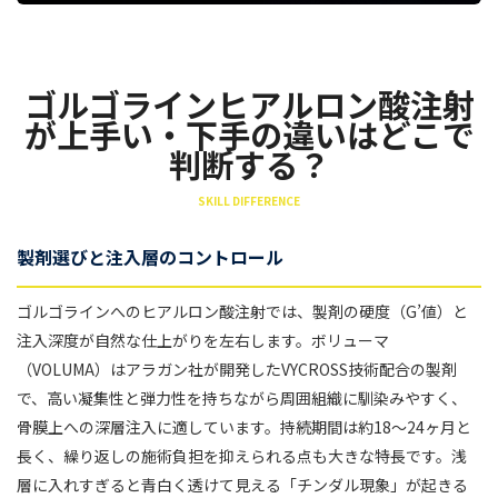
ゴルゴラインヒアルロン酸注射
が上手い・下手の違いはどこで
判断する？
SKILL DIFFERENCE
製剤選びと注入層のコントロール
ゴルゴラインへのヒアルロン酸注射では、製剤の硬度（G’値）と
注入深度が自然な仕上がりを左右します。ボリューマ
（VOLUMA）はアラガン社が開発したVYCROSS技術配合の製剤
で、高い凝集性と弾力性を持ちながら周囲組織に馴染みやすく、
骨膜上への深層注入に適しています。持続期間は約18〜24ヶ月と
長く、繰り返しの施術負担を抑えられる点も大きな特長です。浅
層に入れすぎると青白く透けて見える「チンダル現象」が起きる