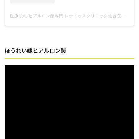
医療脱毛/ヒアルロン酸専門 レナトゥスクリニック仙台院 高橋希(@renaclisendai)がシェアした投稿
ほうれい線ヒアルロン酸