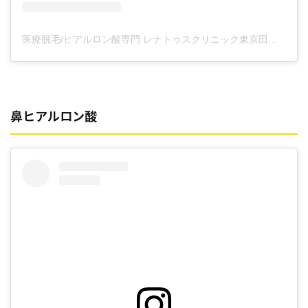
医療脱毛/ヒアルロン酸専門 レナトゥスクリニック東京田町院 東山麻伊子(@dr.higashiyama)がシェアした投稿
鼻ヒアルロン酸