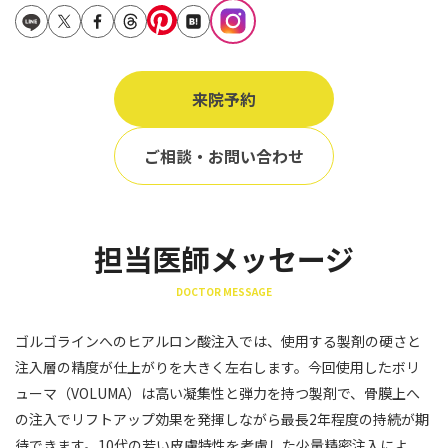
立ち耳
60代
鎖骨
70代
手の甲
来院予約
80代
膝
90代
ご相談・お問い合わせ
胸
Region
地域から探す
担当医師メッセージ
東京
DOCTOR MESSAGE
大阪
ゴルゴラインへのヒアルロン酸注入では、使用する製剤の硬さと
名古屋
注入層の精度が仕上がりを大きく左右します。今回使用したボリ
仙台
ューマ（VOLUMA）は高い凝集性と弾力を持つ製剤で、骨膜上へ
の注入でリフトアップ効果を発揮しながら最長2年程度の持続が期
福岡
待できます。10代の若い皮膚特性を考慮した少量精密注入によ