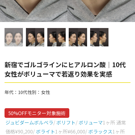
辻橋 勇祐
ボライト
阿部 竜介
レナトゥスヒアルロン酸
ダイヤモンドフィール/ピ
Parts
ネハ
部位から探す
スネコス
額
新宿でゴルゴラインにヒアルロン酸｜10代
リジュラン
女性がボリューマで若返り効果を実感
こめかみ
ゴウリ
眉間
糸リフト
年代：
10代
性別：
女性
眉上
目の下のクマ取り
目の上
50%OFFモニター対象施術
その他
涙袋
ジュビダームボルベラ
/
ボリフト
/
ボリューマ
1ヶ所 通常
価格
¥90,200
/
ボライト
1ヶ所
¥66,000
/
ボラックス
1ヶ所
眼窩縁（目の下）
Gender