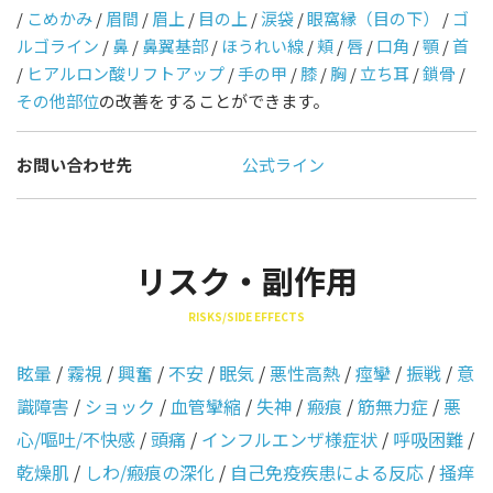
/
こめかみ
/
眉間
/
眉上
/
目の上
/
涙袋
/
眼窩縁（目の下）
/
ゴ
ルゴライン
/
鼻
/
鼻翼基部
/
ほうれい線
/
頬
/
唇
/
口角
/
顎
/
首
/
ヒアルロン酸リフトアップ
/
手の甲
/
膝
/
胸
/
立ち耳
/
鎖骨
/
その他部位
の改善をすることができます。
お問い合わせ先
公式ライン
リスク・副作用
RISKS/SIDE EFFECTS
眩暈
/
霧視
/
興奮
/
不安
/
眠気
/
悪性高熱
/
痙攣
/
振戦
/
意
識障害
/
ショック
/
血管攣縮
/
失神
/
瘢痕
/
筋無力症
/
悪
心/嘔吐/不快感
/
頭痛
/
インフルエンザ様症状
/
呼吸困難
/
乾燥肌
/
しわ/瘢痕の深化
/
自己免疫疾患による反応
/
掻痒