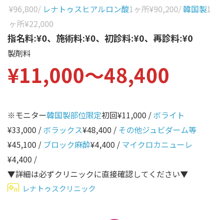
性別から探す
¥96,800
/
レナトゥスヒアルロン酸
1ヶ所
¥90,200
/
韓国製
1
ゴルゴライン
ヶ所
¥22,000
女性
鼻
指名料:¥0、施術料:¥0、初診料:¥0、再診料:¥0
男性
製剤料
ほうれい線
¥11,000〜48,400
その他
鼻翼基部
頬
Age
年代から探す
唇
※モニター
韓国製部位限定
初回¥11,000 /
ボライト
¥33,000 /
ボラックス
¥48,400 /
その他ジュビダーム等
口角
10代
¥45,100 /
ブロック麻酔
¥4,400 /
マイクロカニューレ
顎
20代
¥4,400 /
首
30代
▼詳細は必ずクリニックに直接確認してください▼
ヒアルロン酸リフトアッ
レナトゥスクリニック
40代
プ
50代