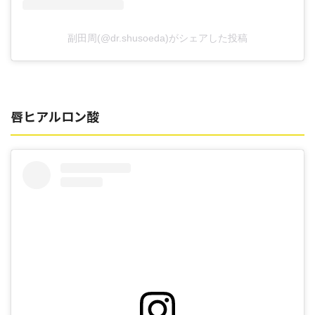
副田周(@dr.shusoeda)がシェアした投稿
唇ヒアルロン酸