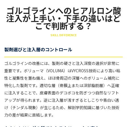
ゴルゴラインへのヒアルロン酸
注入が上手い・下手の違いはど
こで判断する？
SKILL DIFFERENCE
製剤選びと注入層のコントロール
ゴルゴラインの改善には、製剤の硬さと注入深度の選択が非常に
重要です。ボリューマ（VOLUMA）はVYCROSS技術により高い粘
性と凝集性を兼ね備え、ほほ骨周辺の深層へのボリューム補充に
特化した製剤です。適切な層（骨膜上または深部脂肪層）へ正確
に注入することで、皮膚表面のデコボコを防ぎつつ自然なリフト
アップが得られます。逆に注入層が浅すぎるとしこりや青白い透
け（チンダル現象）が生じるため、解剖学的知識に基づいた技術
力の差が結果に直結します。