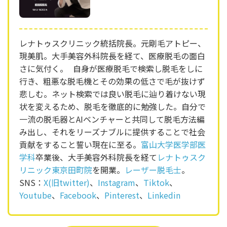
レナトゥスクリニック統括院長。元剛毛アトピー、
現美肌。大手美容外科院長を経て、医療脱毛の面白
さに気付く。 自身が医療脱毛で検索し脱毛をしに
行き、粗悪な脱毛機とその効果の低さで毛が抜けず
悲しむ。ネット検索では良い脱毛に辿り着けない現
状を変えるため、脱毛を徹底的に勉強した。自分で
一流の脱毛器とAIベンチャーと共同して脱毛方法編
み出し、それをリーズナブルに提供することで社会
貢献をすること誓い現在に至る。
富山大学医学部医
学科
卒業後、大手美容外科院長を経て
レナトゥスク
リニック東京田町院
を開業。
レーザー脱毛士
。
SNS：
X(旧twitter)
、
Instagram
、
Tiktok
、
Youtube
、
Facebook
、
Pinterest
、
Linkedin