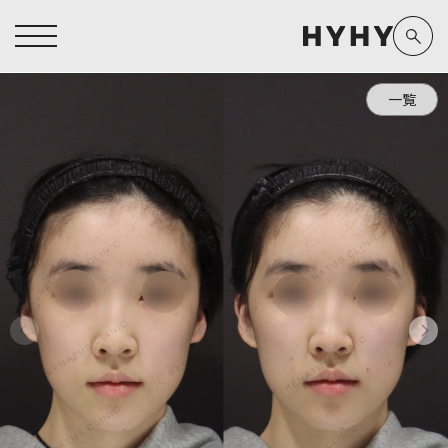
一覧
ヒアルロン酸注入症例一覧
運営元情報
ヒアルロン酸注入
医療脱毛
医療脱毛症例一覧
よくあるご質問
Doctor
Preparation
担当医師から探す
製剤から探す
アートメイク症例一覧
お問い合わせ
クリニック一覧
プライバシーポリシー
副田 周
ザーフ(XERF)
高橋 希
ボラックス
医師一覧
未成年の方へ
東山 麻伊子
ボリューマ
看護師一覧
規約
松村 仁
ボリフト
新着情報
コラム
泉 洋平
ボルベラ