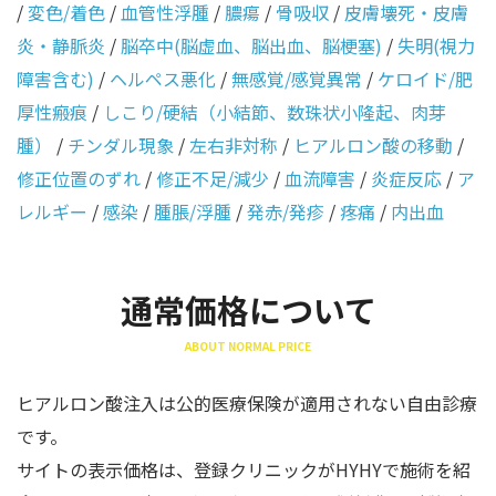
/
変色/着色
/
血管性浮腫
/
膿瘍
/
骨吸収
/
皮膚壊死・皮膚
炎・静脈炎
/
脳卒中(脳虚血、脳出血、脳梗塞)
/
失明(視力
障害含む)
/
ヘルペス悪化
/
無感覚/感覚異常
/
ケロイド/肥
厚性瘢痕
/
しこり/硬結（小結節、数珠状小隆起、肉芽
腫）
/
チンダル現象
/
左右非対称
/
ヒアルロン酸の移動
/
修正位置のずれ
/
修正不足/減少
/
血流障害
/
炎症反応
/
ア
レルギー
/
感染
/
腫脹/浮腫
/
発赤/発疹
/
疼痛
/
内出血
通常価格について
ABOUT NORMAL PRICE
ヒアルロン酸注入は公的医療保険が適用されない自由診療
です。
サイトの表示価格は、登録クリニックがHYHYで施術を紹