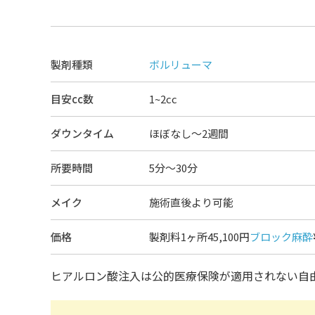
製剤種類
ボルリューマ
目安cc数
1~2cc
ダウンタイム
ほぼなし〜2週間
所要時間
5分～30分
メイク
施術直後より可能
価格
製剤料1ヶ所45,100円
ブロック麻酔
ヒアルロン酸注入は公的医療保険が適用されない自