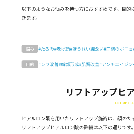
以下のようなお悩みを持つ方におすすめです。目的
きます。
#たるみ
#老け顔
#ほうれい線深い
#口横のポニョ
悩み
#シワ改善
#輪郭形成
#肌質改善
#アンチエイジン
目的
リフトアップヒ
LIFT-UP FIL
ヒアルロン酸を用いたリフトアップ施術は、顔のた
リフトアップヒアルロン酸の詳細は以下の通りです