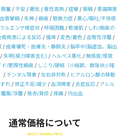
/
興奮
/
不安
/
眠気
/
悪性高熱
/
痙攣
/
振戦
/
意識障害
血管攣縮
/
失神
/
瘢痕
/
筋無力症
/
悪心/嘔吐/不快感
フルエンザ様症状
/
呼吸困難
/
乾燥肌
/
しわ/瘢痕の
免疫疾患による反応
/
掻痒
/
変色/着色
/
血管性浮腫
/
収
/
皮膚壊死・皮膚炎・静脈炎
/
脳卒中(脳虚血、脳出
/
失明(視力障害含む)
/
ヘルペス悪化
/
無感覚/感覚
イド/肥厚性瘢痕
/
しこり/硬結（小結節、数珠状小隆
）
/
チンダル現象
/
左右非対称
/
ヒアルロン酸の移動
のずれ
/
修正不足/減少
/
血流障害
/
炎症反応
/
アレル
/
腫脹/浮腫
/
発赤/発疹
/
疼痛
/
内出血
通常価格について
ABOUT NORMAL PRICE