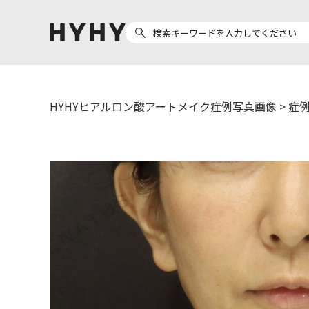
HYHYヒアルロン酸アートメイク症例写真画像
>
症例
ヒアルロン酸注入
医療脱毛
ヒ
Doctor
Preparation
医
担当医師から探す
製剤から探す
副田 周
ザーフ(XERF)
ア
高橋 希
ボラックス
ク
東山 麻伊子
ボリューマ
松村 仁
ボリフト
医