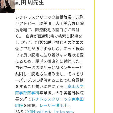
副田 周先生
レナトゥスクリニック統括院長。元剛
毛アトピー、現美肌。大手美容外科院
長を経て、医療脱毛の面白さに気付
く。 自身が医療脱毛で検索し脱毛を
しに行き、粗悪な脱毛機とその効果の
低さで毛が抜けず悲しむ。ネット検索
では良い脱毛に辿り着けない現状を変
えるため、脱毛を徹底的に勉強した。
自分で一流の脱毛器とAIベンチャーと
共同して脱毛方法編み出し、それをリ
ーズナブルに提供することで社会貢献
をすること誓い現在に至る。
富山大学
医学部医学科
卒業後、大手美容外科院
長を経て
レナトゥスクリニック東京田
町院
を開業。
レーザー脱毛士
。
SNS：
X(旧twitter)
、
Instagram
、