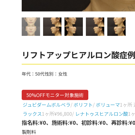
眼窩縁（目の下）
Gender
性別から探す
ゴルゴライン
女性
鼻
男性
ほうれい線
その他
鼻翼基部
リフトアップヒアルロン酸症
頬
Age
年代から探す
唇
年代：
50代
性別：
女性
口角
10代
50%OFFモニター対象施術
顎
20代
ジュビダームボルベラ
/
ボリフト
/
ボリューマ
1ヶ所
首
30代
ラックス
1ヶ所
¥96,800
/
レナトゥスヒアルロン酸
1
ヒアルロン酸リフトアッ
指名料:¥0、施術料:¥0、初診料:¥0、再診料:¥
40代
プ
製剤料
50代