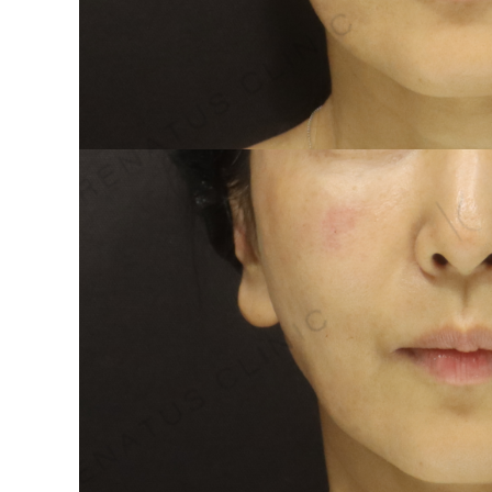
泉 洋平
ボルベラ
看
辻橋 勇祐
ボライト
阿部 竜介
レナトゥスヒアルロン酸
新
ダイヤモンドフィール/ピ
Parts
ネハ
部位から探す
スネコス
額
リジュラン
こめかみ
ゴウリ
眉間
糸リフト
眉上
目の下のクマ取り
目の上
その他
涙袋