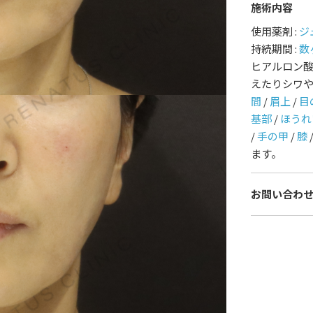
施術内容
護師一覧
規約
使用薬剤 :
ジ
持続期間 :
数
ヒアルロン
着情報
コラム
えたりシワ
間
/
眉上
/
目
基部
/
ほうれ
/
手の甲
/
膝
ます。
お問い合わ