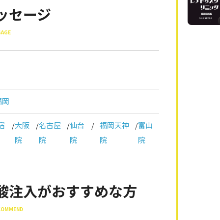
ッセージ
SAGE
福岡
宿
/
大阪
/
名古屋
/
仙台
/
福岡天神
/
富山
院
院
院
院
院
酸注入がおすすめな方
ECOMMEND