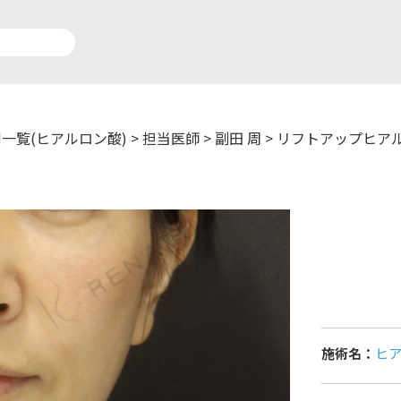
一覧(ヒアルロン酸)
>
担当医師
>
副田 周
>
リフトアップヒア
アルロン酸注入症例一覧
運営元情報
療脱毛症例一覧
よくあるご質問
ートメイク症例一覧
お問い合わせ
リニック一覧
プライバシーポリシー
施術名：
ヒ
師一覧
未成年の方へ