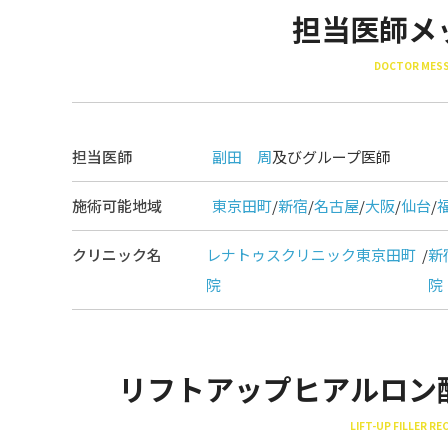
担当医師メ
DOCTOR MES
担当医師
副田 周
及びグループ医師
施術可能地域
東京田町
/
新宿
/
名古屋
/
大阪
/
仙台
/
クリニック名
レナトゥスクリニック東京田町
/
新
院
院
リフトアップヒアルロン
LIFT-UP FILLER R