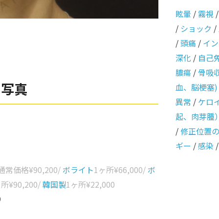
眩暈
/
霧視
/
ショック
/
/
頭痛
/
イン
深化
/
自己
膿瘍
/
骨吸
例写真
血、脳梗塞)
異常
/
ケロ
起、肉芽腫
/
修正位置
ギー
/
感染
 通常価格
¥90,200
/
ボライト
1ヶ所
¥66,000
/
ボ
ヶ所
¥90,200
/
韓国製
1ヶ所
¥22,000
0