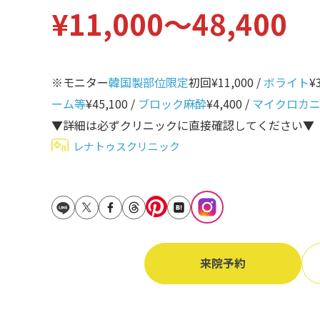
¥11,000〜48,400
立ち耳
60代
鎖骨
70代
手の甲
※モニター
韓国製部位限定
初回¥11,000 /
ボライト
¥
80代
膝
ーム等
¥45,100 /
ブロック麻酔
¥4,400 /
マイクロカ
90代
▼詳細は必ずクリニックに直接確認してください▼
胸
レナトゥスクリニック
Region
地域から探す
東京
大阪
名古屋
来院予約
仙台
福岡