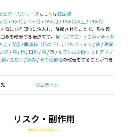
ュビダームシリーズ
もしくは
韓国製
ヶ月
/
9ヶ月
/
12ヶ月
/
18ヶ月
/
18ヶ月以上
/
24ヶ月
酸を気になる部位に注入し、隆起させることで、形を整
や凹みを改善する治療です。
額（おでこ）
/
こめかみ
/
眉
の上
/
涙袋
/
眼窩縁（目の下）
/
ゴルゴライン
/
鼻
/
鼻翼
い線
/
頬
/
唇
/
口角
/
顎
/
首
/
ヒアルロン酸リフトアップ
/
胸
/
立ち耳
/
鎖骨
/
その他部位
の改善をすることができ
せ先
公式ライン
リスク・副作用
RISKS/SIDE EFFECTS