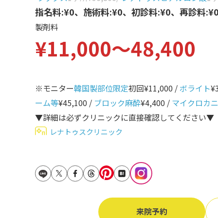
立ち耳
指名料:¥0、施術料:¥0、初診料:¥0、再診料:¥
60代
製剤料
鎖骨
70代
¥11,000〜48,400
手の甲
80代
膝
90代
胸
※モニター
韓国製部位限定
初回¥11,000 /
ボライト
¥
ーム等
¥45,100 /
ブロック麻酔
¥4,400 /
マイクロカ
Region
地域から探す
▼詳細は必ずクリニックに直接確認してください▼
レナトゥスクリニック
東京
大阪
名古屋
仙台
来院予約
福岡