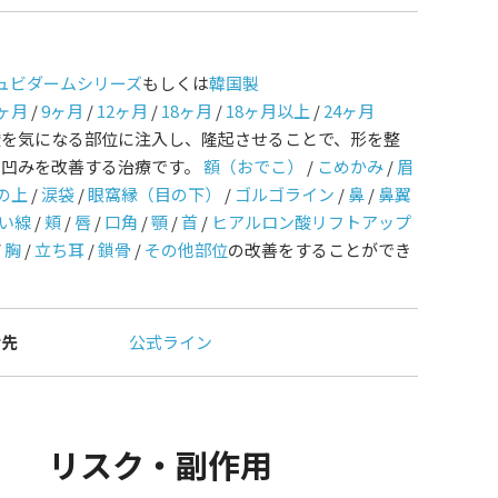
ュビダームシリーズ
もしくは
韓国製
ヶ月
/
9ヶ月
/
12ヶ月
/
18ヶ月
/
18ヶ月以上
/
24ヶ月
酸を気になる部位に注入し、隆起させることで、形を整
や凹みを改善する治療です。
額（おでこ）
/
こめかみ
/
眉
の上
/
涙袋
/
眼窩縁（目の下）
/
ゴルゴライン
/
鼻
/
鼻翼
い線
/
頬
/
唇
/
口角
/
顎
/
首
/
ヒアルロン酸リフトアップ
/
胸
/
立ち耳
/
鎖骨
/
その他部位
の改善をすることができ
せ先
公式ライン
リスク・副作用