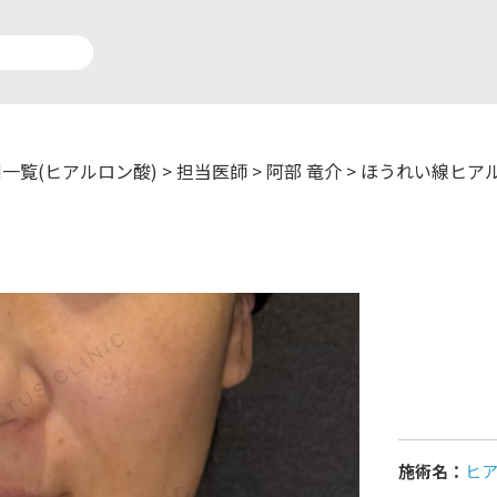
一覧(ヒアルロン酸)
>
担当医師
>
阿部 竜介
>
ほうれい線ヒア
アルロン酸注入症例一覧
運営元情報
療脱毛症例一覧
よくあるご質問
ートメイク症例一覧
お問い合わせ
リニック一覧
プライバシーポリシー
施術名：
ヒ
師一覧
未成年の方へ