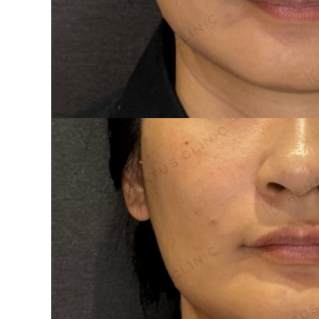
泉 洋平
ボルベラ
看
辻橋 勇祐
ボライト
阿部 竜介
レナトゥスヒアルロン酸
新
ダイヤモンドフィール/ピ
Parts
ネハ
部位から探す
スネコス
額
リジュラン
こめかみ
ゴウリ
眉間
糸リフト
眉上
目の下のクマ取り
目の上
その他
涙袋