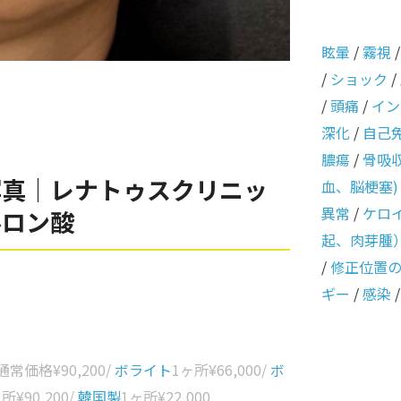
眩暈
/
霧視
/
ショック
/
/
頭痛
/
イン
深化
/
自己
膿瘍
/
骨吸
写真｜レナトゥスクリニッ
血、脳梗塞)
異常
/
ケロ
ルロン酸
起、肉芽腫
/
修正位置
ギー
/
感染
 通常価格
¥90,200
/
ボライト
1ヶ所
¥66,000
/
ボ
ヶ所
¥90,200
/
韓国製
1ヶ所
¥22,000