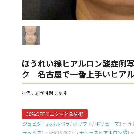
眼窩縁（目の下）
Gender
性別から探す
ゴルゴライン
女性
鼻
男性
ほうれい線
その他
鼻翼基部
ほうれい線ヒアルロン酸症例
頬
Age
ク 名古屋で一番上手いヒア
年代から探す
唇
口角
10代
年代：
30代
性別：
女性
顎
20代
首
30代
50%OFFモニター対象施術
ヒアルロン酸リフトアッ
40代
ジュビダームボルベラ
/
ボリフト
/
ボリューマ
1ヶ所
プ
ラックス
1ヶ所
¥96,800
/
レナトゥスヒアルロン酸
1
50代