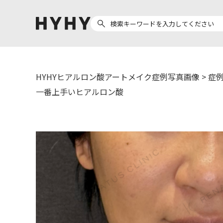
HYHYヒアルロン酸アートメイク症例写真画像
>
症例
ヒアルロン酸注入
医療脱毛
一番上手いヒアルロン酸
ヒ
Doctor
Preparation
医
担当医師から探す
製剤から探す
副田 周
ザーフ(XERF)
ア
高橋 希
ボラックス
ク
東山 麻伊子
ボリューマ
松村 仁
ボリフト
医