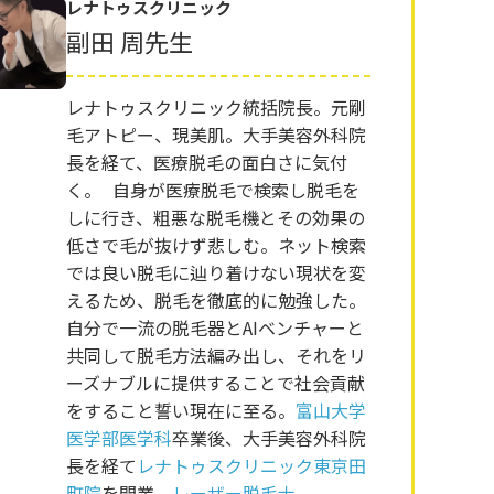
レナトゥスクリニック
副田 周先生
レナトゥスクリニック統括院長。元剛
毛アトピー、現美肌。大手美容外科院
長を経て、医療脱毛の面白さに気付
く。 自身が医療脱毛で検索し脱毛を
しに行き、粗悪な脱毛機とその効果の
低さで毛が抜けず悲しむ。ネット検索
では良い脱毛に辿り着けない現状を変
えるため、脱毛を徹底的に勉強した。
自分で一流の脱毛器とAIベンチャーと
共同して脱毛方法編み出し、それをリ
ーズナブルに提供することで社会貢献
をすること誓い現在に至る。
富山大学
医学部医学科
卒業後、大手美容外科院
長を経て
レナトゥスクリニック東京田
町院
を開業。
レーザー脱毛士
。