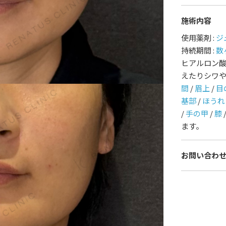
施術内容
護師一覧
規約
使用薬剤 :
ジ
持続期間 :
数
着情報
コラム
ヒアルロン
えたりシワ
間
/
眉上
/
目
基部
/
ほうれ
/
手の甲
/
膝
ます。
お問い合わ