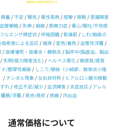
RISKS/SIDE EFFECTS
/
興奮
/
不安
/
眠気
/
悪性高熱
/
痙攣
/
振戦
/
意識障害
血管攣縮
/
失神
/
瘢痕
/
筋無力症
/
悪心/嘔吐/不快感
フルエンザ様症状
/
呼吸困難
/
乾燥肌
/
しわ/瘢痕の
免疫疾患による反応
/
掻痒
/
変色/着色
/
血管性浮腫
/
収
/
皮膚壊死・皮膚炎・静脈炎
/
脳卒中(脳虚血、脳出
/
失明(視力障害含む)
/
ヘルペス悪化
/
無感覚/感覚
イド/肥厚性瘢痕
/
しこり/硬結（小結節、数珠状小隆
）
/
チンダル現象
/
左右非対称
/
ヒアルロン酸の移動
のずれ
/
修正不足/減少
/
血流障害
/
炎症反応
/
アレル
/
腫脹/浮腫
/
発赤/発疹
/
疼痛
/
内出血
通常価格について