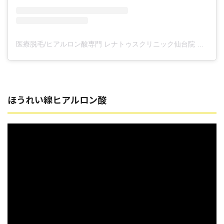
医療脱毛/ヒアルロン酸専門 レナトゥスクリニック仙台院 高橋希(@renaclisendai)がシェアした投稿
ほうれい線ヒアルロン酸