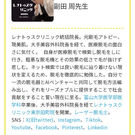
副田 周先生
レナトゥスクリニック統括院長。元剛毛アトピー、
現美肌。大手美容外科院長を経て、医療脱毛の面白
さに気付く。 自身が医療脱毛で検索し脱毛をしに
行き、粗悪な脱毛機とその効果の低さで毛が抜けず
悲しむ。ネット検索では良い脱毛に辿り着けない現
状を変えるため、脱毛を徹底的に勉強した。自分で
一流の脱毛器とAIベンチャーと共同して脱毛方法編
み出し、それをリーズナブルに提供することで社会
貢献をすること誓い現在に至る。
富山大学医学部医
学科
卒業後、大手美容外科院長を経て
レナトゥスク
リニック東京田町院
を開業。
レーザー脱毛士
。
SNS：
X(旧twitter)
、
Instagram
、
Tiktok
、
Youtube
、
Facebook
、
Pinterest
、
Linkedin