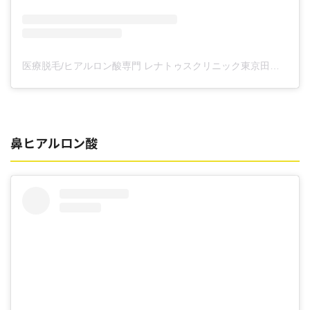
医療脱毛/ヒアルロン酸専門 レナトゥスクリニック東京田町院 東山麻伊子(@dr.higashiyama)がシェアした投稿
鼻ヒアルロン酸