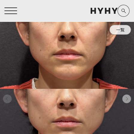
一覧
ヒアルロン酸注入症例一覧
運営元情報
ヒアルロン酸注入
医療脱毛
医療脱毛症例一覧
よくあるご質問
Doctor
Preparation
担当医師から探す
製剤から探す
アートメイク症例一覧
お問い合わせ
クリニック一覧
プライバシーポリシー
副田 周
ザーフ(XERF)
高橋 希
ボラックス
医師一覧
未成年の方へ
東山 麻伊子
ボリューマ
看護師一覧
規約
松村 仁
ボリフト
新着情報
コラム
泉 洋平
ボルベラ