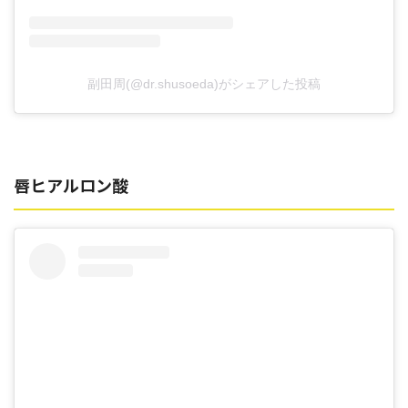
副田周(@dr.shusoeda)がシェアした投稿
唇ヒアルロン酸