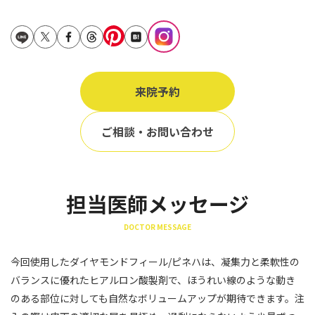
立ち耳
60代
鎖骨
70代
手の甲
80代
膝
来院予約
90代
胸
ご相談・お問い合わせ
Region
地域から探す
東京
担当医師メッセージ
大阪
DOCTOR MESSAGE
名古屋
今回使用したダイヤモンドフィール/ピネハは、凝集力と柔軟性の
仙台
バランスに優れたヒアルロン酸製剤で、ほうれい線のような動き
のある部位に対しても自然なボリュームアップが期待できます。注
福岡