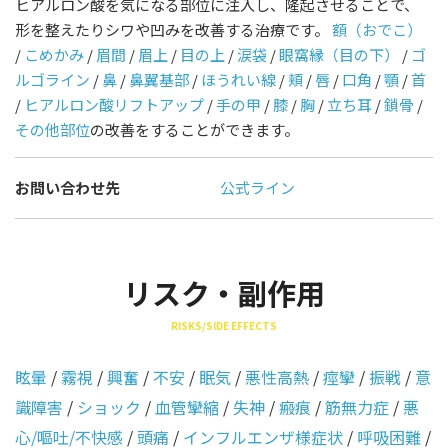
ヒアルロン酸を気になる部位に注入し、隆起させることで、
形を整えたりシワや凹みを改善する治療です。
額（おでこ）
/
こめかみ
/
眉間
/
眉上
/
目の上
/
涙袋
/
眼窩縁（目の下）
/
ゴ
ルゴライン
/
鼻
/
鼻翼基部
/
ほうれい線
/
頬
/
唇
/
口角
/
顎
/
首
/
ヒアルロン酸リフトアップ
/
手の甲
/
膝
/
胸
/
立ち耳
/
鎖骨
/
その他部位
の改善をすることができます。
お問い合わせ先
公式ライン
リスク・副作用
RISKS/SIDE EFFECTS
眩暈
/
霧視
/
興奮
/
不安
/
眠気
/
悪性高熱
/
痙攣
/
振戦
/
意
識障害
/
ショック
/
血管攣縮
/
失神
/
瘢痕
/
筋無力症
/
悪
心/嘔吐/不快感
/
頭痛
/
インフルエンザ様症状
/
呼吸困難
/