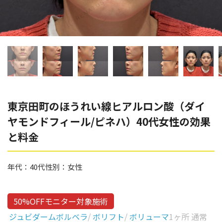
辻橋 勇祐
ボライト
阿部 竜介
レナトゥスヒアルロン酸
ダイヤモンドフィール/ピ
Parts
ネハ
部位から探す
スネコス
額
東京田町のほうれい線ヒアルロン酸（ダイ
リジュラン
ヤモンドフィール/ピネハ）40代女性の効果
こめかみ
ゴウリ
と料金
眉間
糸リフト
眉上
年代：
40代
性別：
女性
目の下のクマ取り
目の上
その他
涙袋
50%OFFモニター対象施術
ジュビダームボルベラ
/
ボリフト
/
ボリューマ
1ヶ所 通常
眼窩縁（目の下）
Gender