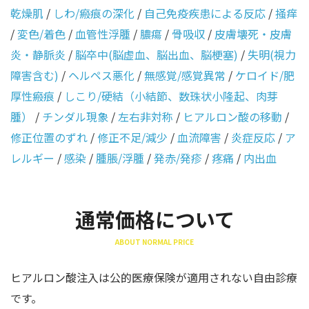
乾燥肌
/
しわ/瘢痕の深化
/
自己免疫疾患による反応
/
掻痒
/
変色/着色
/
血管性浮腫
/
膿瘍
/
骨吸収
/
皮膚壊死・皮膚
炎・静脈炎
/
脳卒中(脳虚血、脳出血、脳梗塞)
/
失明(視力
障害含む)
/
ヘルペス悪化
/
無感覚/感覚異常
/
ケロイド/肥
厚性瘢痕
/
しこり/硬結（小結節、数珠状小隆起、肉芽
腫）
/
チンダル現象
/
左右非対称
/
ヒアルロン酸の移動
/
修正位置のずれ
/
修正不足/減少
/
血流障害
/
炎症反応
/
ア
レルギー
/
感染
/
腫脹/浮腫
/
発赤/発疹
/
疼痛
/
内出血
通常価格について
ABOUT NORMAL PRICE
ヒアルロン酸注入は公的医療保険が適用されない自由診療
です。