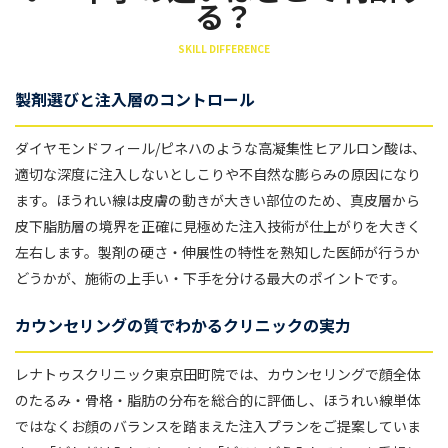
る？
SKILL DIFFERENCE
製剤選びと注入層のコントロール
ダイヤモンドフィール/ピネハのような高凝集性ヒアルロン酸は、
適切な深度に注入しないとしこりや不自然な膨らみの原因になり
ます。ほうれい線は皮膚の動きが大きい部位のため、真皮層から
皮下脂肪層の境界を正確に見極めた注入技術が仕上がりを大きく
左右します。製剤の硬さ・伸展性の特性を熟知した医師が行うか
どうかが、施術の上手い・下手を分ける最大のポイントです。
カウンセリングの質でわかるクリニックの実力
レナトゥスクリニック東京田町院では、カウンセリングで顔全体
のたるみ・骨格・脂肪の分布を総合的に評価し、ほうれい線単体
ではなくお顔のバランスを踏まえた注入プランをご提案していま