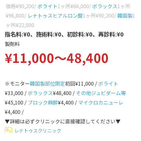
性別から探す
価格
¥90,200
/
ボライト
1ヶ所
¥66,000
/
ボラックス
1ヶ所
ゴルゴライン
¥96,800
/
レナトゥスヒアルロン酸
1ヶ所
¥90,200
/
韓国製
1
女性
鼻
ヶ所
¥22,000
男性
指名料:¥0、施術料:¥0、初診料:¥0、再診料:¥0
ほうれい線
製剤料
その他
鼻翼基部
¥11,000〜48,400
頬
Age
年代から探す
唇
※モニター
韓国製部位限定
初回¥11,000 /
ボライト
口角
10代
¥33,000 /
ボラックス
¥48,400 /
その他ジュビダーム等
顎
20代
¥45,100 /
ブロック麻酔
¥4,400 /
マイクロカニューレ
首
30代
¥4,400 /
ヒアルロン酸リフトアッ
▼詳細は必ずクリニックに直接確認してください▼
40代
プ
レナトゥスクリニック
50代